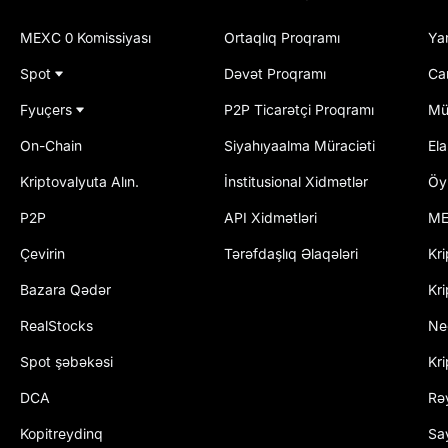
MEXC 0 Komissiyası
Ortaqlıq Proqramı
Ya
Spot
Dəvət Proqramı
Ca
Fyuçers
P2P Ticarətçi Proqramı
Mü
On-Chain
Siyahıyaalma Müraciəti
El
Kriptovalyuta Alın.
İnstitusional Xidmətlər
Öy
P2P
API Xidmətləri
ME
Çevirin
Tərəfdaşlıq Əlaqələri
Kri
Bazara Qədər
Kri
RealStocks
Ne
Spot şəbəkəsi
Kr
DCA
Rəy
Kopitreydinq
Say