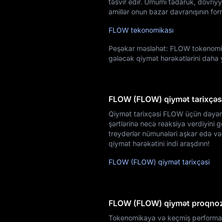
təsvir edir. Ümumi tədarük, dövriy
amillər onun bazar davranışının fo
FLOW tekonomikası
Peşəkar məsləhət: FLOW tokenomika
gələcək qiymət hərəkətlərini daha
FLOW (FLOW) qiymət tarixçəs
Qiymət tarixçəsi FLOW üçün dəyərli
şərtlərinə necə reaksiya verdiyini g
treyderlər nümunələri aşkar edə və 
qiymət hərəkətini indi araşdırın!
FLOW (FLOW) qiymət tarixçəsi
FLOW (FLOW) qiymət proqno
Tokenomikaya və keçmiş performans