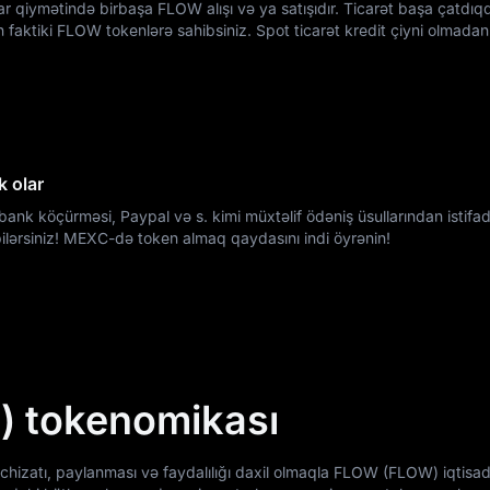
zar qiymətində birbaşa FLOW alışı və ya satışıdır. Ticarət başa çatdı
lən faktiki FLOW tokenlərə sahibsiniz. Spot ticarət kredit çiyni olmada
 olar
bank köçürməsi, Paypal və s. kimi müxtəlif ödəniş üsullarından istif
lərsiniz! MEXC-də token almaq qaydasını indi öyrənin!
 tokenomikası
hizatı, paylanması və faydalılığı daxil olmaqla FLOW (FLOW) iqtisad