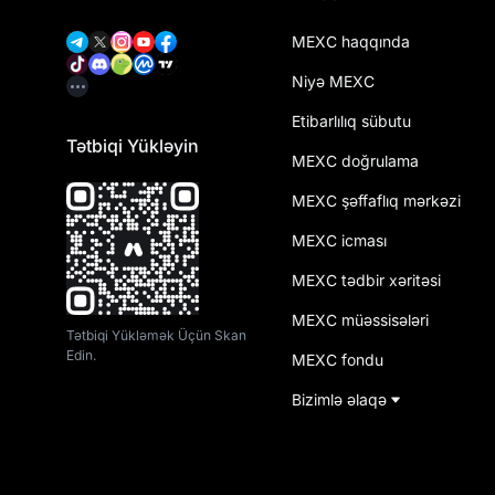
MEXC haqqında
Niyə MEXC
Etibarlılıq sübutu
Tətbiqi Yükləyin
MEXC doğrulama
MEXC şəffaflıq mərkəzi
MEXC icması
MEXC tədbir xəritəsi
MEXC müəssisələri
Tətbiqi Yükləmək Üçün Skan
Edin.
MEXC fondu
Bizimlə əlaqə