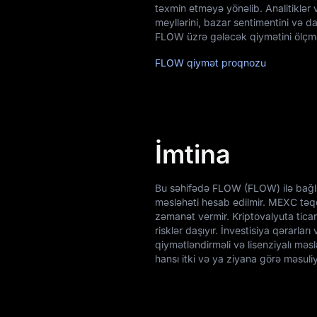
təxmin etməyə yönəlib. Analitiklər 
meyllərini, bazar sentimentini və d
FLOW üzrə gələcək qiymətini ölçm
FLOW qiymət proqnozu
İmtina
Bu səhifədə FLOW (FLOW) ilə bağlı 
məsləhəti hesab edilmir. MEXC təqd
zəmanət vermir. Kriptovalyuta ticarə
risklər daşıyır. İnvestisiya qərarl
qiymətləndirməli və lisenziyalı mə
hansı itki və ya ziyana görə məsuli