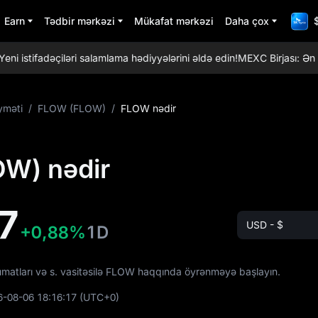
Earn
Tədbir mərkəzi
Mükafat mərkəzi
Daha çox
stifadəçiləri salamlama hədiyyələrini əldə edin!
MEXC Birjası: Ən tre
yməti
/
FLOW (FLOW)
/
FLOW nədir
W) nədir
7
USD - $
+0,88%
1D
lumatları və s. vasitəsilə FLOW haqqında öyrənməyə başlayın.
6-08-06 18:16:17
(UTC+0)