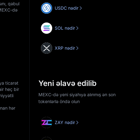
ını, qəbul
USDC nədir
, MEXC-də
SOL nədir
XRP nədir
Yeni əlavə edilib
a ticarət
ir heç bir
MEXC-də yeni siyahıya alınmış ən son
iyyətli
tokenlərlə öndə olun
anan hər
ZAY nədir