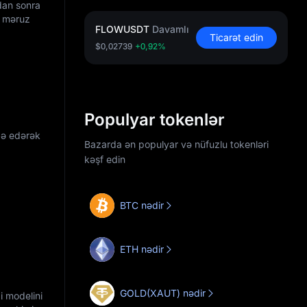
qdan sonra
n məruz
FLOWUSDT
Davamlı
Ticarət edin
$0,02739
+0,92%
Populyar tokenlər
adə edərək
Bazarda ən populyar və nüfuzlu tokenləri
kəşf edin
BTC nədir
ETH nədir
GOLD(XAUT) nədir
i modelini