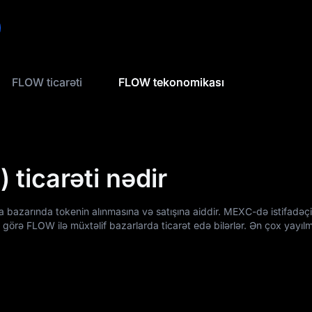
FLOW ticarəti
FLOW tekonomikası
ticarəti nədir
 bazarında tokenin alınmasına və satışına aiddir. MEXC-də istifadəçil
görə FLOW ilə müxtəlif bazarlarda ticarət edə bilərlər. Ən çox yayılmı