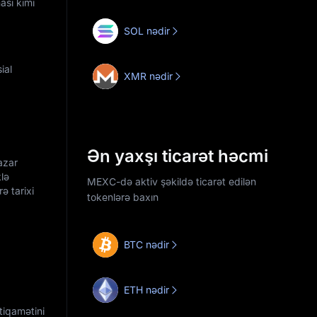
ası kimi
SOL nədir
ial
XMR nədir
Ən yaxşı ticarət həcmi
azar
klə
MEXC-də aktiv şəkildə ticarət edilən
ə tarixi
tokenlərə baxın
BTC nədir
ETH nədir
tiqamətini