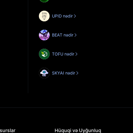
UPID nədir
BEAT nədir
TOFU nədir
SKYAI nədir
surslar
Hüquqi və Uyğunluq