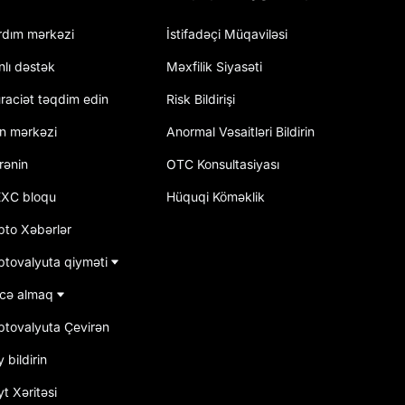
rdım mərkəzi
İstifadəçi Müqaviləsi
nlı dəstək
Məxfilik Siyasəti
raciət təqdim edin
Risk Bildirişi
an mərkəzi
Anormal Vəsaitləri Bildirin
rənin
OTC Konsultasiyası
XC bloqu
Hüquqi Köməklik
pto Xəbərlər
ptovalyuta qiyməti
cə almaq
iptovalyuta Çevirən
 bildirin
t Xəritəsi