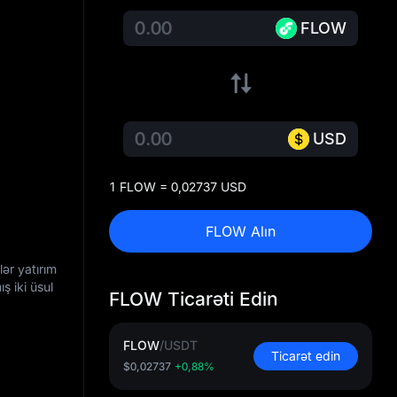
FLOW
USD
1 FLOW = 0,02737 USD
FLOW Alın
ər yatırım
ş iki üsul
FLOW Ticarəti Edin
FLOW
/
USDT
Ticarət edin
$0,02737
+0,88%