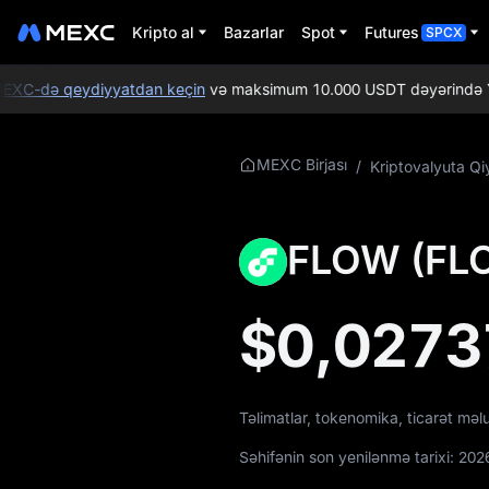
Kripto al
Bazarlar
Spot
Futures
SPCX
XC-də qeydiyyatdan keçin
və maksimum 10.000 USDT dəyərində Yeni i
FLOW Haqqında
MEXC Birjası
/
Kriptovalyuta Qi
Daha Ətraflı
Məlumat
FLOW (FLO
FLOW Qiymət
Məlumatları
$0,0273
FLOW nədir
FLOW Whitepaper
Təlimatlar, tokenomika, ticarət mə
FLOW Rəsmi Veb-
saytı
Səhifənin son yenilənmə tarixi:
202