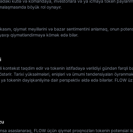
yədəki kütlə və komandaya, investorlara və ya icmaya token paylanm
rmalaşmasında böyük rol oynayır.
sını, qiymət meyillərini və bazar sentimentini anlamaq, onun potens
 yaxşı qiymətləndirməyə kömək edə bilər.
i
 kontekst təqdim edir və tokenin istifadəyə verildiyi gündən fərqli b
östərir. Tarixi yüksəlmələri, enişləri və ümumi tendensiyaları öyrənmə
ya tokenin dəyişkənliyinə dair perspektiv əldə edə bilərlər. FLOW üzr
zu
a əsaslanaraq, FLOW üçün qiymət proqnozları tokenin potensial is