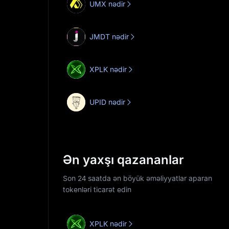
UMX nədir
JMDT nədir
XPLK nədir
UPID nədir
Ən yaxşı qazananlar
Son 24 saatda ən böyük əməliyyatlar aparan
tokenləri ticarət edin
XPLK nədir