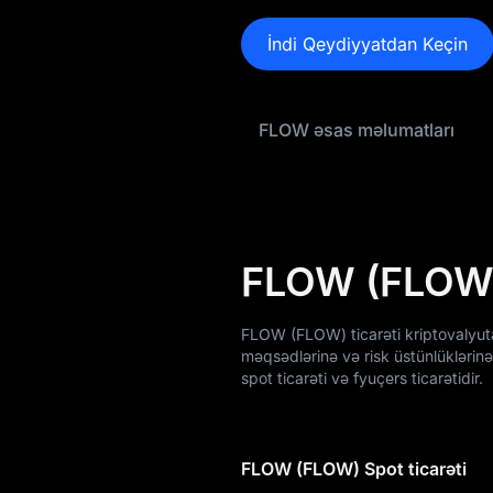
FLOW Tokenomikası
İndi Qeydiyyatdan Keçin
FLOW Qiymət
Proqnozu
FLOW əsas məlumatları
FLOW Qiymət
Tarixçəsi
FLOW Alış Bələdçisi
FLOW / Fiat Valyuta
FLOW (FLOW) 
Çevirən
FLOW Spot
FLOW (FLOW) ticarəti kriptovalyuta
məqsədlərinə və risk üstünlüklərinə 
FLOW USDT-M
spot ticarəti və fyuçers ticarətidir.
Fyuçersi
Bazara Qədər
FLOW (FLOW) Spot ticarəti
Qazanc