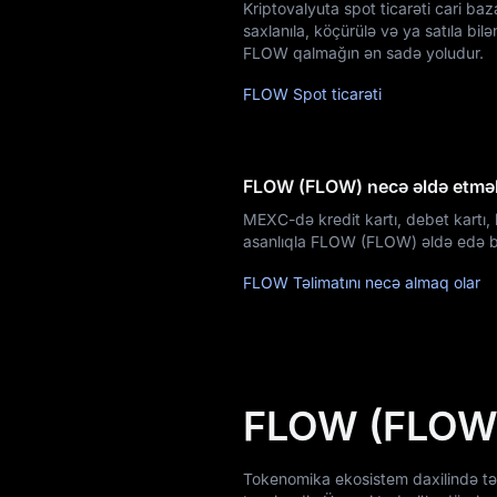
Kriptovalyuta spot ticarəti cari ba
saxlanıla, köçürülə və ya satıla bi
Airdrop+
FLOW qalmağın ən sadə yoludur.
FLOW Spot ticarəti
Xəbərlər
Bloq
FLOW (FLOW) necə əldə etmək
Akademiya
MEXC-də kredit kartı, debet kartı, 
asanlıqla FLOW (FLOW) əldə edə bi
FLOW Təlimatını necə almaq olar
FLOW (FLOW)
Tokenomika ekosistem daxilində təc