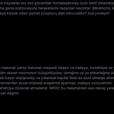
və treyderlər tez-tez gözləntilər formalaşdırmaq üçün təklif dinamikas
aha geniş kriptovalyuta hərəkətlərini nəzərdən keçirirlər. Bilirdinizmi
əyə kömək edən qiymət proqnozu aləti mövcuddur? İndi yoxlayın!
məlumat yalnız məlumat məqsədi daşıyır və maliyyə, investisiya və y
im olunan məzmunun düzgünlüyünə, tamlığına və ya etibarlılığına da
ti bazar dəyişkənliyi və potensial kapital itkisi də daxil olmaqla əhəm
arı verməzdən əvvəl müstəqil araşdırma aparmalı, maliyyə vəziyyətinizi
sləhətçiyə müraciət etməlisiniz. MEXC bu məlumatdan asılı olaraq yar
yyət daşımır.