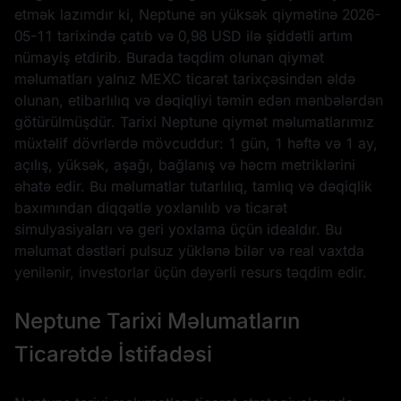
etmək lazımdır ki, Neptune ən yüksək qiymətinə
2026-
05-11
tarixində çatıb və
0,98 USD
ilə şiddətli artım
nümayiş etdirib. Burada təqdim olunan qiymət
məlumatları yalnız MEXC ticarət tarixçəsindən əldə
olunan, etibarlılıq və dəqiqliyi təmin edən mənbələrdən
götürülmüşdür. Tarixi Neptune qiymət məlumatlarımız
müxtəlif dövrlərdə mövcuddur: 1 gün, 1 həftə və 1 ay,
açılış, yüksək, aşağı, bağlanış və həcm metriklərini
əhatə edir. Bu məlumatlar tutarlılıq, tamlıq və dəqiqlik
baxımından diqqətlə yoxlanılıb və ticarət
simulyasiyaları və geri yoxlama üçün idealdır. Bu
məlumat dəstləri pulsuz yüklənə bilər və real vaxtda
yenilənir, investorlar üçün dəyərli resurs təqdim edir.
Neptune Tarixi Məlumatların
Ticarətdə İstifadəsi