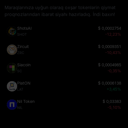
Maraqlarınıza uyğun olaraq oxşar tokenlərin qiymət
proqnozlarından ibarət siyahı hazırladıq. İndi baxın!
ShotsAI
$
0,0002754
-12,23%
SHOT
Zircuit
$
0,0009351
-10,43%
ZRC
Siacoin
$
0,0004985
-0,35%
SC
PlatON
$
0,0006138
+3,45%
LAT
Nil Token
$
0,03383
-5,10%
NIL