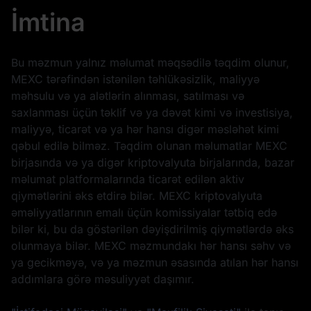
İmtina
Bu məzmun yalnız məlumat məqsədilə təqdim olunur,
MEXC tərəfindən istənilən təhlükəsizlik, maliyyə
məhsulu və ya alətlərin alınması, satılması və
saxlanması üçün təklif və ya dəvət kimi və investisiya,
maliyyə, ticarət və ya hər hansı digər məsləhət kimi
qəbul edilə bilməz. Təqdim olunan məlumatlar MEXC
birjasında və ya digər kriptovalyuta birjalarında, bazar
məlumat platformalarında ticarət edilən aktiv
qiymətlərini əks etdirə bilər. MEXC kriptovalyuta
əməliyyatlarının emalı üçün komissiyalar tətbiq edə
bilər ki, bu da göstərilən dəyişdirilmiş qiymətlərdə əks
olunmaya bilər. MEXC məzmundakı hər hansı səhv və
ya gecikməyə, və ya məzmun əsasında atılan hər hansı
addımlara görə məsuliyyət daşımır.