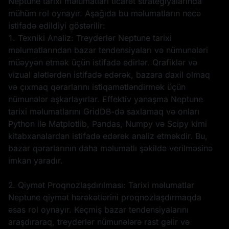
Neptune tarixi məlumatları ticarət strategiyalarında
mühüm rol oynayır. Aşağıda bu məlumatların necə
istifadə edildiyi göstərilir:
1. Texniki Analiz: Treyderlər Neptune tarixi
məlumatlarından bazar tendensiyaları və nümunələri
müəyyən etmək üçün istifadə edirlər. Qrafiklər və
vizual alətlərdən istifadə edərək, bazara daxil olmaq
və çıxmaq qərarlarını istiqamətləndirmək üçün
nümunələr aşkarlayırlar. Effektiv yanaşma Neptune
tarixi məlumatlarını GridDB-də saxlamaq və onları
Python ilə Matplotlib, Pandas, Numpy və Scipy kimi
kitabxanalardan istifadə edərək analiz etməkdir. Bu,
bazar qərarlarının daha məlumatlı şəkildə verilməsinə
imkan yaradır.
2. Qiymət Proqnozlaşdırılması: Tarixi məlumatlar
Neptune qiymət hərəkətlərini proqnozlaşdırmaqda
əsas rol oynayır. Keçmiş bazar tendensiyalarını
araşdıraraq, treyderlər nümunələrə rast gəlir və