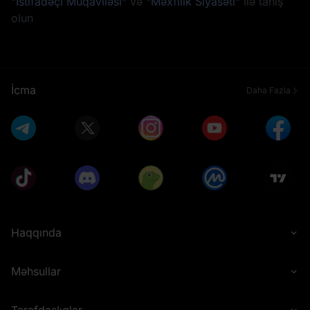
"İstifadəçi Müqaviləsi"
və
"Məxfilik Siyasəti"
ilə tanış
olun
İcma
Daha Fazla
Haqqında
Məhsullar