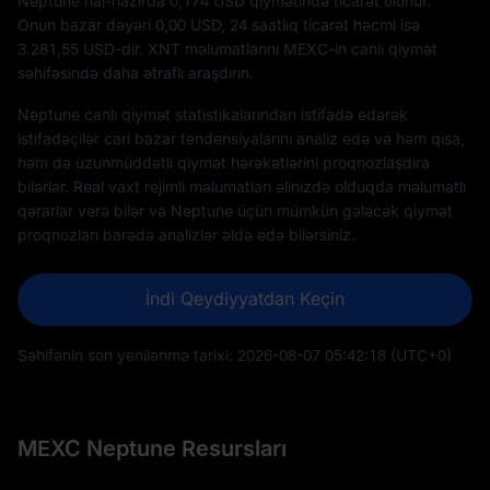
Neptune hal-hazırda 0,174 USD qiymətində ticarət olunur.
Onun bazar dəyəri
0,00
USD, 24 saatlıq ticarət həcmi isə
3.281,55
USD-dir. XNT məlumatlarını MEXC-in canlı qiymət
səhifəsində daha ətraflı araşdırın.
Neptune canlı qiymət statistikalarından istifadə edərək
istifadəçilər cari bazar tendensiyalarını analiz edə və həm qısa,
həm də uzunmüddətli qiymət hərəkətlərini proqnozlaşdıra
bilərlər. Real vaxt rejimli məlumatları əlinizdə olduqda məlumatlı
qərarlar verə bilər və Neptune üçün mümkün gələcək qiymət
proqnozları barədə analizlər əldə edə bilərsiniz.
İndi Qeydiyyatdan Keçin
Səhifənin son yenilənmə tarixi:
2026-08-07 05:42:18
(UTC+0)
MEXC Neptune Resursları