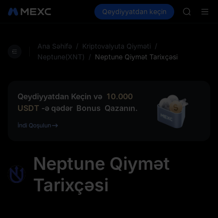
SKYAI
Kripto al
Bazarlar
Qeydiyyatdan keçin
Spot
Futures
ACE
SPCX
HFT
SPCX
UNITREE
Ana Səhifə
/
Kriptovalyuta Qiyməti
/
Unitree 
Neptune(XNT)
/
Neptune Qiymət Tarixçəsi
SKYAI
ACE
HFT
Qeydiyyatdan Keçin və
10.000
SPCX
USDT
-ə qədər
Bonus
Qazanın.
UNITREE
Unitree 
İndi Qoşulun
Neptune Qiymət
Tarixçəsi