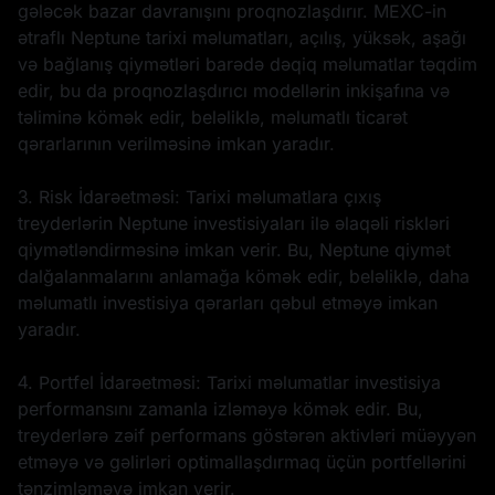
gələcək bazar davranışını proqnozlaşdırır. MEXC-in
ətraflı Neptune tarixi məlumatları, açılış, yüksək, aşağı
və bağlanış qiymətləri barədə dəqiq məlumatlar təqdim
edir, bu da proqnozlaşdırıcı modellərin inkişafına və
təliminə kömək edir, beləliklə, məlumatlı ticarət
qərarlarının verilməsinə imkan yaradır.
3. Risk İdarəetməsi: Tarixi məlumatlara çıxış
treyderlərin Neptune investisiyaları ilə əlaqəli riskləri
qiymətləndirməsinə imkan verir. Bu, Neptune qiymət
dalğalanmalarını anlamağa kömək edir, beləliklə, daha
məlumatlı investisiya qərarları qəbul etməyə imkan
yaradır.
4. Portfel İdarəetməsi: Tarixi məlumatlar investisiya
performansını zamanla izləməyə kömək edir. Bu,
treyderlərə zəif performans göstərən aktivləri müəyyən
etməyə və gəlirləri optimallaşdırmaq üçün portfellərini
tənzimləməyə imkan verir.