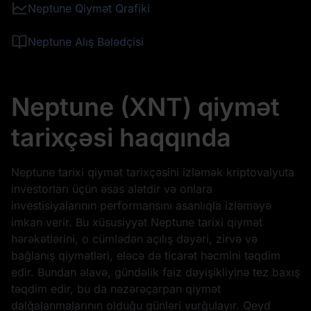
Neptune Qiymət Qrafiki
Neptune Alış Bələdçisi
Neptune (XNT) qiymət
tarixçəsi haqqında
Neptune tarixi qiymət tarixçəsini izləmək kriptovalyuta
investorları üçün əsas alətdir və onlara
investisiyalarının performansını asanlıqla izləməyə
imkan verir. Bu xüsusiyyət Neptune tarixi qiymət
hərəkətlərini, o cümlədən açılış dəyəri, zirvə və
bağlanış qiymətləri, eləcə də ticarət həcmini təqdim
edir. Bundan əlavə, gündəlik faiz dəyişikliyinə tez baxış
təqdim edir, bu da nəzərəçarpan qiymət
dalğalanmalarının olduğu günləri vurğulayır. Qeyd