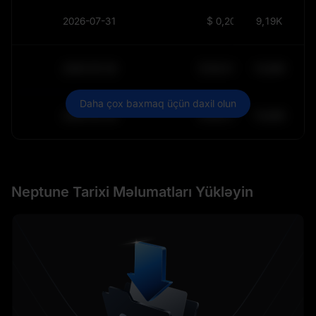
2026-07-31
$
0,2073
9,19K
2030-05-30
$
64.011,99
10,84K
Daha çox baxmaq üçün daxil olun
2030-05-29
$
64.011,99
10,84K
Neptune Tarixi Məlumatları Yükləyin