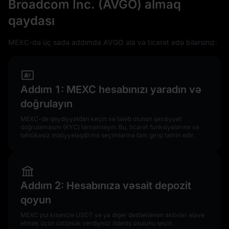
Broadcom Inc. (AVGO) almaq
qaydası
MEXC-də üç sadə addımda AVGO ala və ticarət edə bilərsiniz:
Addım 1: MEXC hesabınızı yaradın və
doğrulayın
MEXC-də qeydiyyatdan keçin və tələb olunan şəxsiyyət
doğrulamasını (KYC) tamamlayın. Bu, ticarət funksiyalarına və
təhlükəsiz maliyyələşdirmə seçimlərinə tam girişi təmin edir.
Addım 2: Hesabınıza vəsait depozit
qoyun
MEXC pul kisənizə USDT və ya digər dəstəklənən aktivlər əlavə
etmək üçün üstünlük verdiyiniz ödəniş üsulunu seçin.