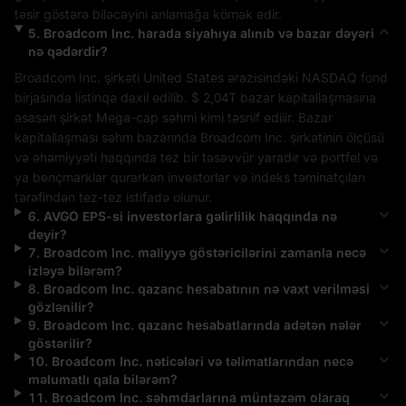
təsir göstərə biləcəyini anlamağa kömək edir.
5
.
Broadcom Inc.
harada siyahıya alınıb və bazar dəyəri
nə qədərdir?
Broadcom Inc.
 şirkəti 
United States
 ərazisindəki 
NASDAQ
 fond 
birjasında listinqə daxil edilib. 
$ 2,04T
 bazar kapitallaşmasına 
əsasən şirkət 
Mega-cap
 səhmi kimi təsnif edilir. Bazar 
kapitallaşması səhm bazarında 
Broadcom Inc.
 şirkətinin ölçüsü 
və əhəmiyyəti haqqında tez bir təsəvvür yaradır və portfel və 
ya bençmarklar qurarkən investorlar və indeks təminatçıları 
tərəfindən tez-tez istifadə olunur.
6
.
AVGO
EPS-si investorlara gəlirlilik haqqında nə
deyir?
7
.
Broadcom Inc.
maliyyə göstəricilərini zamanla necə
izləyə bilərəm?
8
.
Broadcom Inc.
qazanc hesabatının nə vaxt verilməsi
gözlənilir?
9
.
Broadcom Inc.
qazanc hesabatlarında adətən nələr
göstərilir?
10
.
Broadcom Inc.
nəticələri və təlimatlarından necə
məlumatlı qala bilərəm?
11
.
Broadcom Inc.
səhmdarlarına müntəzəm olaraq