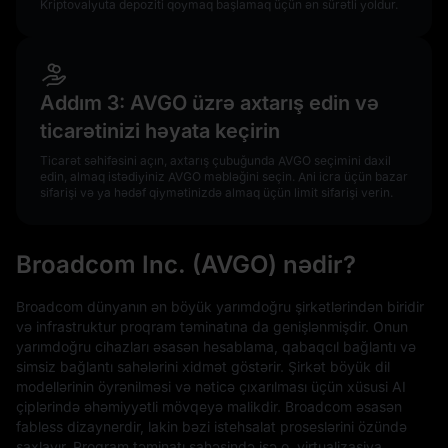
Kriptovalyuta depoziti qoymaq başlamaq üçün ən sürətli yoldur.
Addım 3: AVGO üzrə axtarış edin və
ticarətinizi həyata keçirin
Ticarət səhifəsini açın, axtarış çubuğunda AVGO seçimini daxil
edin, almaq istədiyiniz AVGO məbləğini seçin. Ani icra üçün bazar
sifarişi və ya hədəf qiymətinizdə almaq üçün limit sifarişi verin.
Broadcom Inc. (AVGO) nədir?
Broadcom dünyanın ən böyük yarımdoğru şirkətlərindən biridir
və infrastruktur proqram təminatına da genişlənmişdir. Onun
yarımdoğru cihazları əsasən hesablama, qabaqcıl bağlantı və
simsiz bağlantı sahələrini xidmət göstərir. Şirkət böyük dil
modellərinin öyrənilməsi və nəticə çıxarılması üçün xüsusi AI
çiplərində əhəmiyyətli mövqeyə malikdir. Broadcom əsasən
fabless dizaynerdir, lakin bəzi istehsalat proseslərini özündə
saxlayır. Proqram təminatı sahəsində isə o, virtualizasiya,