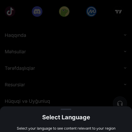
Haqqında
Məhsullar
Tərəfdaşlıqlar
Resurslar
Hüquqi və Uyğunluq
Select Language
©
2026
MEXC.COM
Select your language to see content relevant to your region