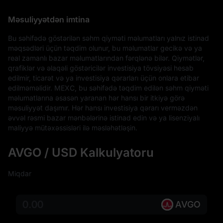
Məsuliyyətdən imtina
Bu səhifədə göstərilən səhm qiyməti məlumatları yalnız istinad 
məqsədləri üçün təqdim olunur, bu məlumatlar gecikə və ya 
real zamanlı bazar məlumatlarından fərqlənə bilər. Qiymətlər, 
qrafiklər və əlaqəli göstəricilər investisiya tövsiyəsi hesab 
edilmir, ticarət və ya investisiya qərarları üçün onlara etibar 
edilməməlidir. MEXC, bu səhifədə təqdim edilən səhm qiyməti 
məlumatlarına əsasən yaranan hər hansı bir itkiyə görə 
məsuliyyət daşımır. Hər hansı investisiya qərarı verməzdən 
əvvəl rəsmi bazar mənbələrinə istinad edin və ya lisenziyalı 
maliyyə mütəxəssisləri ilə məsləhətləşin.
AVGO / USD Kalkulyatoru
Miqdar
AVGO