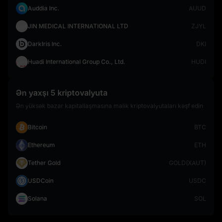
Auddia Inc.
AUUD
JIN MEDICAL INTERNATIONAL LTD
ZJYL
DarkIris Inc.
DKI
Huadi International Group Co., Ltd.
HUDI
Ən yaxşı 5 kriptovalyuta
Ən yüksək bazar kapitallaşmasına malik kriptovalyutaları kəşf edin
Bitcoin
BTC
Ethereum
ETH
Tether Gold
GOLD(XAUT)
USDCoin
USDC
Solana
SOL