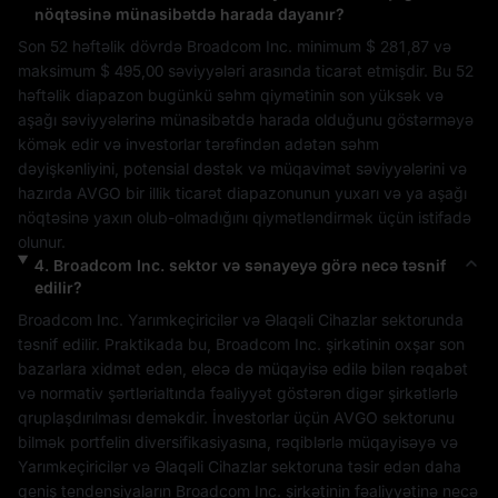
nöqtəsinə münasibətdə harada dayanır?
Son 52 həftəlik dövrdə 
Broadcom Inc.
 minimum 
$ 281,87
 və 
maksimum 
$ 495,00
 səviyyələri arasında ticarət etmişdir. Bu 52 
həftəlik diapazon bugünkü səhm qiymətinin son yüksək və 
aşağı səviyyələrinə münasibətdə harada olduğunu göstərməyə 
kömək edir və investorlar tərəfindən adətən səhm 
dəyişkənliyini, potensial dəstək və müqavimət səviyyələrini və 
hazırda 
AVGO
 bir illik ticarət diapazonunun yuxarı və ya aşağı 
nöqtəsinə yaxın olub-olmadığını qiymətləndirmək üçün istifadə 
olunur.
4
.
Broadcom Inc.
sektor və sənayeyə görə necə təsnif
edilir?
Broadcom Inc.
Yarımkeçiricilər və Əlaqəli Cihazlar
 sektorunda 
təsnif edilir. Praktikada bu, 
Broadcom Inc.
 şirkətinin oxşar son 
bazarlara xidmət edən, eləcə də müqayisə edilə bilən rəqabət 
və normativ şərtlərialtında fəaliyyət göstərən digər şirkətlərlə 
qruplaşdırılması deməkdir. İnvestorlar üçün 
AVGO
 sektorunu 
bilmək portfelin diversifikasiyasına, rəqiblərlə müqayisəyə və 
Yarımkeçiricilər və Əlaqəli Cihazlar
 sektoruna təsir edən daha 
geniş tendensiyaların 
Broadcom Inc.
 şirkətinin fəaliyyətinə necə 