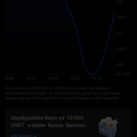
Son yenilənmə: ⁦2026-08-10 13:15:40⁩. Qiymətlər son bağlanış
məlumatlarını əks etdirir və növbəti treydinq günündə yenilənməyə
davam edəcək. Səhm qiyməti məlumatları Massive-dan əldə edilir.
Qeydiyyatdan Keçin və
10.000
USDT
-ə qədər
Bonus
Qazanın.
İndi Qoşulun