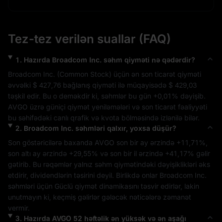
Tez-tez verilən suallar (FAQ)
1
.
Hazırda
Broadcom Inc.
səhm qiyməti nə qədərdir?
Broadcom Inc.
 (
Common Stock
) üçün ən son ticarət qiyməti 
əvvəlki 
$ 427,76
 bağlanış qiyməti ilə müqayisədə 
$ 429,03
təşkil edir. Bu o deməkdir ki, səhmlər bu gün 
+0,01%
 dəyişib. 
AVGO
 üzrə güniçi qiymət yeniləmələri və son ticarət fəaliyyəti 
bu səhifədəki canlı qrafik və kvota bölməsində izlənilə bilər.
2
.
Broadcom Inc.
səhmləri qalxır, yoxsa düşür?
Son göstəricilərə baxanda 
AVGO
 son bir ay ərzində 
+11,71%
, 
son altı ay ərzində 
+29,55%
 və son bir il ərzində 
+41,17%
 gəlir 
gətirib. Bu rəqəmlər yalnız səhm qiymətindəki dəyişiklikləri əks 
etdirir, dividendlərin təsirini deyil. Birlikdə onlar 
Broadcom Inc.
səhmləri üçün 
Güclü
 qiymət dinamikasını təsvir edirlər, lakin 
unutmayın ki, keçmiş gəlirlər gələcək nəticələrə zəmanət 
vermir.
3
.
Hazırda
AVGO
52 həftəlik ən yüksək və ən aşağı