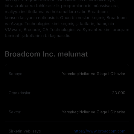
infrastruktur və təhlükəsizlik proqramlarını iri müəssisələrə,
maliyyə institutlarına və hökumətlərə satır. Broadcom
konsolidasiyanın nəticəsidir. Onun biznesləri keçmiş Broadcom
və Avago Technologies kimi keçmiş şirkətlərin, həmçinin
VMware, Brocade, CA Technologies və Symantec kimi proqram
təminatı şirkətlərinin birləşməsidir.
Broadcom Inc. məlumat
Sənaye
Yarımkeçiricilər və Əlaqəli Cihazlar
Əməkdaşlar
33.000
Sektor
Yarımkeçiricilər və Əlaqəli Cihazlar
Şirkətin veb-saytı
https://www.broadcom.com