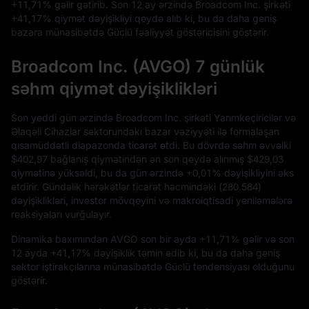
+11,71%
gəlir gətirib. Son
12
ay ərzində Broadcom Inc. şirkəti
+41,17%
qiymət dəyişikliyi qeydə alıb ki, bu da daha geniş
bazara münasibətdə Güclü fəaliyyət göstəricisini göstərir.
Broadcom Inc. (AVGO) 7 günlük
səhm qiymət dəyişiklikləri
Son yeddi gün ərzində Broadcom Inc. şirkəti Yarımkeçiricilər və
Əlaqəli Cihazlar sektorundakı bazar vəziyyəti ilə formalaşan
qısamüddətli diapazonda ticarət etdi. Bu dövrdə səhm əvvəlki
$402,97
bağlanış qiymətindən ən son qeydə alınmış
$429,03
qiymətinə yüksəldi, bu da gün ərzində
+0,01%
dəyişikliyini əks
etdirir. Gündəlik hərəkətlər ticarət həcmindəki (
280.584
)
dəyişiklikləri, investor mövqeyini və makroiqtisadi yeniləmələrə
reaksiyaları vurğulayır.
Dinamika baxımından AVGO son bir ayda
+11,71%
gəlir və son
12
ayda
+41,17%
dəyişiklik təmin edib ki, bu da daha geniş
sektor iştirakçılarına münasibətdə Güclü tendensiyası olduğunu
göstərir.