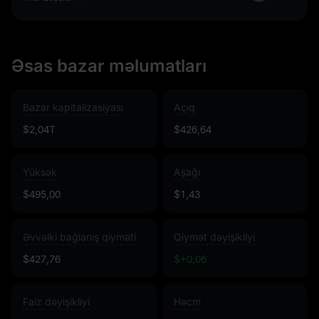
Əsas bazar məlumatları
Bazar kapitalizasiyası
Açıq
$2,04T
$426,64
Yüksək
Aşağı
$495,00
$1,43
Əvvəlki bağlanış qiyməti
Qiymət dəyişikliyi
$427,76
$+0,06
Faiz dəyişikliyi
Həcm