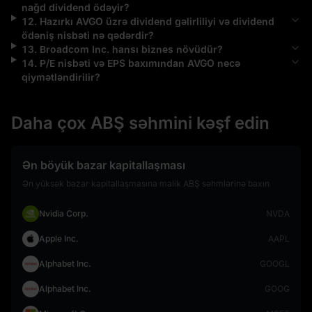
nağd dividend ödəyir?
12
.
Hazırkı
AVGO
üzrə dividend gəlirliliyi və dividend
ödəniş nisbəti nə qədərdir?
13
.
Broadcom Inc.
hansı biznes növüdür?
14
.
P/E nisbəti və EPS baxımından
AVGO
necə
qiymətləndirilir?
Daha çox ABŞ səhmini kəşf edin
Ən böyük bazar kapitallaşması
Ən yüksək bazar kapitallaşmasına malik ABŞ səhmlərinə baxın
Nvidia Corp.
NVDA
Apple Inc.
AAPL
Alphabet Inc.
GOOGL
Alphabet Inc.
GOOG