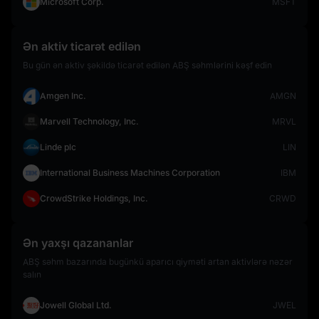
Microsoft Corp.
MSFT
Ən aktiv ticarət edilən
Bu gün ən aktiv şəkildə ticarət edilən ABŞ səhmlərini kəşf edin
Amgen Inc.
AMGN
Marvell Technology, Inc.
MRVL
Linde plc
LIN
International Business Machines Corporation
IBM
CrowdStrike Holdings, Inc.
CRWD
Ən yaxşı qazananlar
ABŞ səhm bazarında bugünkü aparıcı qiyməti artan aktivlərə nəzər
salın
Jowell Global Ltd.
JWEL