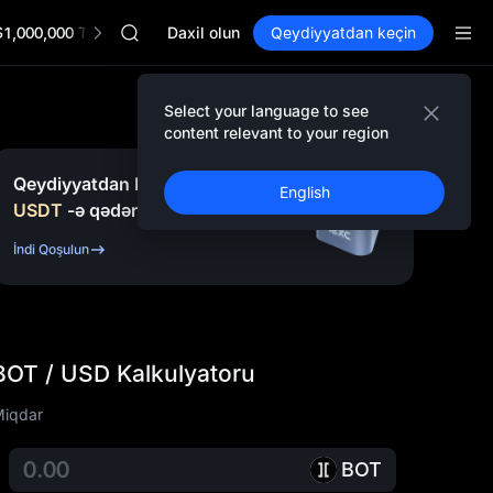
UNITREE STAR Market Subscription on Aug 10
$1,000,000 TradFi Gala
SPCX rises despite lock-up expiry
Daxil olun
Qeydiyyatdan keçin
GOLD(XAU)
AAOI
SKYAI
Select your language to see
UNITREE STAR Market Subscription on Aug 10
content relevant to your region
SPCX rises despite lock-up expiry
Qeydiyyatdan Keçin və
10.000
English
USDT
-ə qədər
Bonus
Qazanın.
İndi Qoşulun
BOT / USD Kalkulyatoru
iqdar
BOT