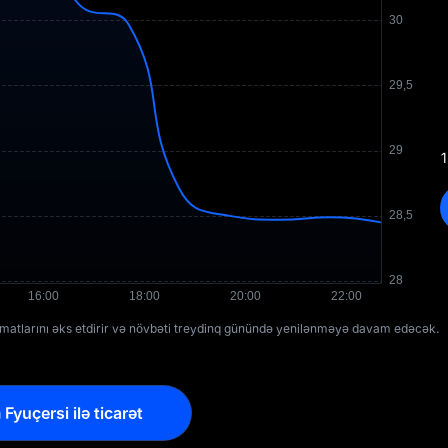
1
umatlarını əks etdirir və növbəti treydinq günündə yenilənməyə davam edəcək.
yuçersi ilə ticarət