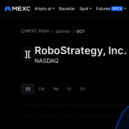
Kripto al
Bazarlar
Spot
Futures
SPCX
MEXC Birjası
/
Səhmlər
/
BOT
RoboStrategy, Inc.
NASDAQ
1D
1W
1M
1Y
5Y