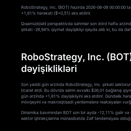
RoboStrategy, Inc. (BOT) hazırda
2026
-08
-08
00
:
00
:
00
ta
+1,81%
hərəkəti (
$+0,51
) əks etdirir.
Qısamüddətli perspektivdə səhmlər son dörd həftə ərzin
şirkəti
-26,94%
qiymət dəyişikliyi qeydə alıb ki, bu da dah
RoboStrategy, Inc. (BOT
dəyişiklikləri
Son yeddi gün ərzində RoboStrategy, Inc. şirkəti sektoru
ticarət etdi. Bu dövrdə səhm əvvəlki
$26,01
bağlanış qiy
gün ərzində
+1,81%
dəyişikliyini əks etdirir. Gündəlik hər
mövqeyini və makroiqtisadi yeniləmələrə reaksiyaları vurğ
Dinamika baxımından BOT son bir ayda
-12,11%
gəlir və
sektor iştirakçılarına münasibətdə Zəif tendensiyası olduğ