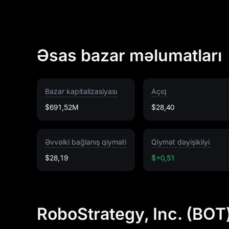
Əsas bazar məlumatları
Bazar kapitalizasiyası
Açıq
$691,52M
$28,40
Əvvəlki bağlanış qiyməti
Qiymət dəyişikliyi
$28,19
$+0,51
RoboStrategy, Inc. (BO