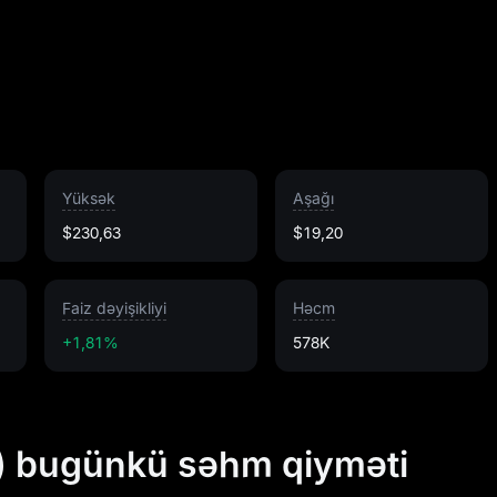
Yüksək
Aşağı
$230,63
$19,20
Faiz dəyişikliyi
Həcm
+1,81%
578K
T) bugünkü səhm qiyməti