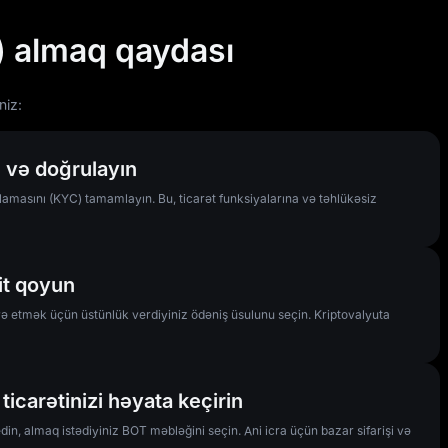
) almaq qaydası
niz:
 və doğrulayın
masını (KYC) tamamlayın. Bu, ticarət funksiyalarına və təhlükəsiz
it qoyun
ə etmək üçün üstünlük verdiyiniz ödəniş üsulunu seçin. Kriptovalyuta
ticarətinizi həyata keçirin
din, almaq istədiyiniz BOT məbləğini seçin. Ani icra üçün bazar sifarişi və