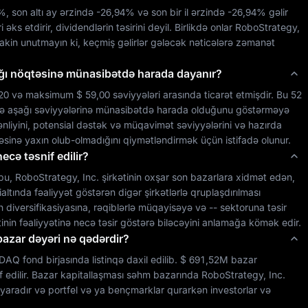
1%
, son altı ay ərzində 
-26,94%
 və son bir il ərzində 
-26,94%
 gəlir 
ks etdirir, dividendlərin təsirini deyil. Birlikdə onlar 
RoboStrategy, 
 lakin unutmayın ki, keçmiş gəlirlər gələcək nəticələrə zəmanət 
ağı nöqtəsinə münasibətdə harada dayanır?
20
 və maksimum 
$ 59,00
 səviyyələri arasında ticarət etmişdir. Bu 52 
ə aşağı səviyyələrinə münasibətdə harada olduğunu göstərməyə 
kömək edir və investorlar tərəfindən adətən səhm dəyişkənliyini, potensial dəstək və müqavimət səviyyələrini və hazırda 
təsinə yaxın olub-olmadığını qiymətləndirmək üçün istifadə olunur.
cə təsnif edilir?
bu, 
RoboStrategy, Inc.
 şirkətinin oxşar son bazarlara xidmət edən, 
ltında fəaliyyət göstərən digər şirkətlərlə qruplaşdırılması 
n diversifikasiyasına, rəqiblərlə müqayisəyə və 
--
 sektoruna təsir 
ətinin fəaliyyətinə necə təsir göstərə biləcəyini anlamağa kömək edir.
bazar dəyəri nə qədərdir?
DAQ
 fond birjasında listinqə daxil edilib. 
$ 691,52M
 bazar 
if edilir. Bazar kapitallaşması səhm bazarında 
RoboStrategy, Inc.
yaradır və portfel və ya bençmarklar qurarkən investorlar və 