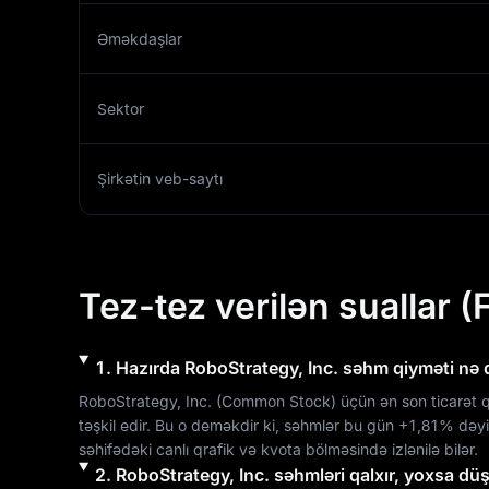
Əməkdaşlar
Sektor
Şirkətin veb-saytı
Tez-tez verilən suallar (
1
.
Hazırda
RoboStrategy, Inc.
səhm qiyməti nə 
RoboStrategy, Inc.
 (
Common Stock
) üçün ən son ticarət 
təşkil edir. Bu o deməkdir ki, səhmlər bu gün 
+1,81%
 dəyi
səhifədəki canlı qrafik və kvota bölməsində izlənilə bilər.
2
.
RoboStrategy, Inc.
səhmləri qalxır, yoxsa dü