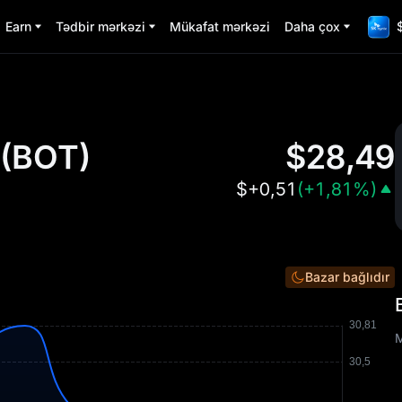
Earn
Tədbir mərkəzi
Mükafat mərkəzi
Daha çox
(
BOT
)
$
28,49
$
+0,51
(
+1,81%
)
Bazar bağlıdır
M