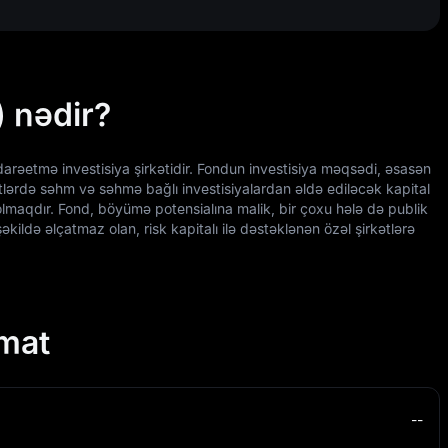
) nədir?
idarəetmə investisiya şirkətidir. Fondun investisiya məqsədi, əsasən
kətlərdə səhm və səhmə bağlı investisiyalardan əldə ediləcək kapital
 olmaqdır. Fond, böyümə potensialına malik, bir çoxu hələ də publik
əkildə əlçatmaz olan, risk kapitalı ilə dəstəklənən özəl şirkətlərə
umat
--