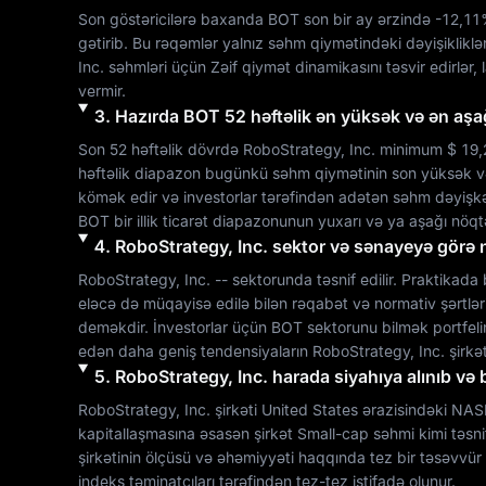
Son göstəricilərə baxanda 
BOT
 son bir ay ərzində 
-12,1
gətirib. Bu rəqəmlər yalnız səhm qiymətindəki dəyişiklikləri ə
Inc.
 səhmləri üçün 
Zəif
 qiymət dinamikasını təsvir edirlər,
vermir.
3
.
Hazırda
BOT
52 həftəlik ən yüksək və ən aş
Son 52 həftəlik dövrdə 
RoboStrategy, Inc.
 minimum 
$ 19,
həftəlik diapazon bugünkü səhm qiymətinin son yüksək v
BOT
 bir illik ticarət diapazonunun yuxarı və ya aşağı nöq
4
.
RoboStrategy, Inc.
sektor və sənayeyə görə ne
RoboStrategy, Inc.
--
 sektorunda təsnif edilir. Praktikada 
eləcə də müqayisə edilə bilən rəqabət və normativ şərtləria
deməkdir. İnvestorlar üçün 
BOT
 sektorunu bilmək portfeli
edən daha geniş tendensiyaların 
RoboStrategy, Inc.
 şirk
5
.
RoboStrategy, Inc.
harada siyahıya alınıb və 
RoboStrategy, Inc.
 şirkəti 
United States
 ərazisindəki 
NAS
kapitallaşmasına əsasən şirkət 
Small-cap
 səhmi kimi təsn
şirkətinin ölçüsü və əhəmiyyəti haqqında tez bir təsəvvür 
indeks təminatçıları tərəfindən tez-tez istifadə olunur.