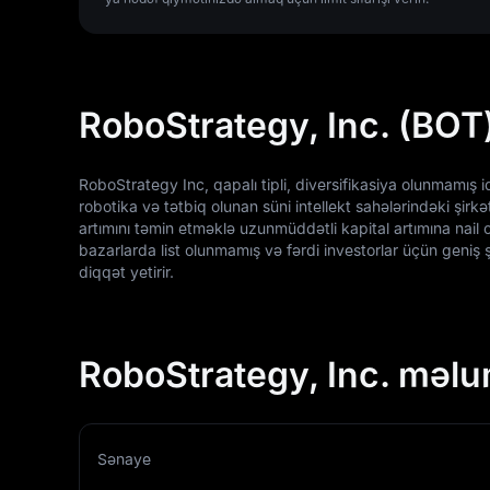
RoboStrategy, Inc. (BOT
RoboStrategy Inc, qapalı tipli, diversifikasiya olunmamış 
robotika və tətbiq olunan süni intellekt sahələrindəki şir
artımını təmin etməklə uzunmüddətli kapital artımına nail
bazarlarda list olunmamış və fərdi investorlar üçün geniş ş
diqqət yetirir.
RoboStrategy, Inc. məl
Sənaye