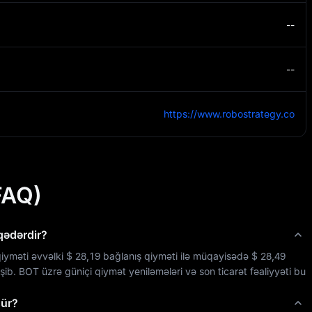
--
--
https://www.robostrategy.co
FAQ)
qədərdir?
qiyməti əvvəlki 
$ 28,19
 bağlanış qiyməti ilə müqayisədə 
$ 28,49
şib. 
BOT
 üzrə güniçi qiymət yeniləmələri və son ticarət fəaliyyəti bu 
şür?