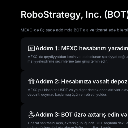
RoboStrategy, Inc. (BOT
MEXC-də üç sadə addımda BOT ala və ticarət edə bilərsi
Addım 1: MEXC hesabınızı yaradın
MEXC-də qeydiyyatdan keçin və tələb olunan şəxsiyyət doğrula
maliyyələşdirmə seçimlərinə tam girişi təmin edir.
Addım 2: Hesabınıza vəsait depoz
MEXC pul kisənizə USDT və ya digər dəstəklənən aktivlər əlav
depoziti qoymaq başlamaq üçün ən sürətli yoldur.
Addım 3: BOT üzrə axtarış edin və 
Ticarət səhifəsini açın, axtarış çubuğunda BOT seçimini daxil e
ya hədəf qiymətinizdə almaq üçün limit sifarişi verin.