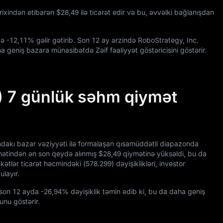
rixindən etibarən
$28,49
ilə ticarət edir və bu, əvvəlki bağlanışdan
də
-12,11%
gəlir gətirib. Son
12
ay ərzində RoboStrategy, Inc.
a geniş bazara münasibətdə Zəif fəaliyyət göstəricisini göstərir.
) 7 günlük səhm qiymət
ndakı bazar vəziyyəti ilə formalaşan qısamüddətli diapazonda
mətindən ən son qeydə alınmış
$28,49
qiymətinə yüksəldi, bu da
əkətlər ticarət həcmindəki (
578.299
) dəyişiklikləri, investor
ulayır.
 son
12
ayda
-26,94%
dəyişiklik təmin edib ki, bu da daha geniş
unu göstərir.