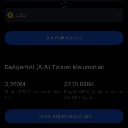
USD
AIA Kalkulyatoru
DeAgentAI (AIA) Ticarət Məlumatları
3,260M
$
210,638K
Bu gün MEXC-də ticarət edilən
Bu gün MEXC-də ticarət edilən
AIA
AIA USD dəyəri
Dərhal Kriptovalyuta Alın