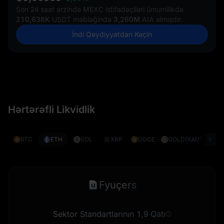
Son 24 saat ərzində MEXC istifadəçiləri ümumilikdə
210,638K
USDT məbləğində
3,260M
AIA almışdır.
İndi Qeydiyyatdan Keçin
Hərtərəfli Likvidlik
BTC
ETH
SOL
XRP
DOGE
GOLD(XAUT)
S
Fyuçers
Sektor Standartlarının 1,9 Qatı