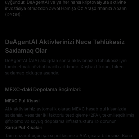
uyğundur. DeAgentAI və ya hər hansı kriptovalyuta aktivinə
investisiya etməzdən əvvəl Həmişə Öz Araşdırmanızı Aparın
(DYOR).
DeAgentAI Aktivlərinizi Necə Təhlükəsiz
Saxlamaq Olar
DeAgentAI (AIA) aldıqdan sonra aktivlərinizin təhlükəsizliyini
təmin etmək növbəti vacib addımdır. Xoşbəxtlikdən, token
saxlamaq olduqca asandır.
MEXC-dəki Depolama Seçimləri:
MEXC Pul Kisəsi
AIA aktivləriniz avtomatik olaraq MEXC hesab pul kisənizdə
saxlanılır. Vəsaitlər iki faktorlu təsdiqləmə (2FA), təkmilləşdirilmiş
şifrələmə və soyuq depolama infrastrukturu ilə qorunur.
Xarici Pul Kisələri
Tam nəzarət üçün şəxsi pul kisənizə AIA çıxara bilərsiniz. Buna