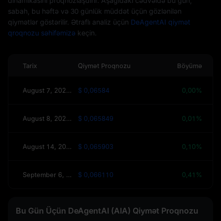
dinamikasını proqnozlaşdırır. Aşağıdakı cədvəldə bu gün,
sabah, bu həftə və 30 günlük müddət üçün gözlənilən
qiymətlər göstərilir. Ətraflı analiz üçün
DeAgentAI qiymət
qroqnozu səhifəmizə
keçin.
Tarix
Qiymət Proqnozu
Böyümə
August 7, 2026(Bu gün)
$ 0,06584
0,00%
August 8, 2026(Sabah)
$ 0,065849
0,01%
August 14, 2026(Bu Həftə)
$ 0,065903
0,10%
September 6, 2026(30 Gün)
$ 0,066110
0,41%
Bu Gün Üçün DeAgentAI (AIA) Qiymət Proqnozu