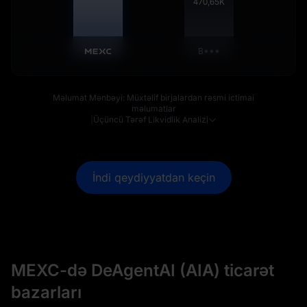
471,15
K
B***
Məlumat Mənbəyi: Müxtəlif birjalardan rəsmi ictimai
məlumatlar
|
Üçüncü Tərəf Likvidlik Analizi
İndi qeydiyyatdan keçin
MEXC-də DeAgentAI (AIA) ticarət
bazarları