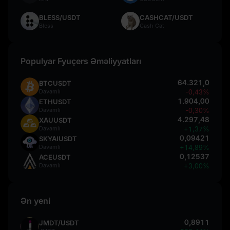
BLESS/USDT
CASHCAT/USDT
Bless
Cash Cat
Populyar Fyuçers Əməliyyatları
64.321,0
BTCUSDT
Davamlı
-0,43%
1.904,00
ETHUSDT
Davamlı
-0,30%
4.297,48
XAUUSDT
Davamlı
+1,37%
0,09421
SKYAIUSDT
Davamlı
+14,89%
0,12537
ACEUSDT
Davamlı
+3,00%
Ən yeni
0,8911
JMDT/USDT