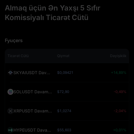
Almaq üçün Ən Yaxşı 5 Sıfır
Komissiyalı Ticarət Cütü
Fyuçers
Ticarət Cütü
Qiymət
Dəyişiklik
SKYAIUSDT Davamlı (SKYAI)
$0,09421
+14,89%
SOLUSDT Davamlı (SOL)
$72,90
-0,49%
XRPUSDT Davamlı (XRP)
$1,0274
-2,04%
HYPEUSDT Davamlı (HYPE)
$55,603
+0,01%