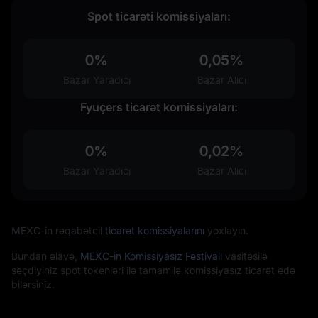
Spot ticarəti komissiyaları:
0%
0,05%
Bazar Yaradıcı
Bazar Alıcı
Fyuçers ticarət komissiyaları:
0%
0,02%
Bazar Yaradıcı
Bazar Alıcı
MEXC-in rəqabətcil
ticarət komissiyalarını
yoxlayın.
Bundan əlavə,
MEXC-in Komissiyasız Festivalı
vasitəsilə
seçdiyiniz spot tokenləri ilə tamamilə komissiyasız ticarət edə
bilərsiniz.