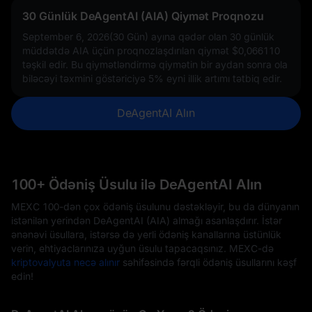
30 Günlük DeAgentAI (AIA) Qiymət Proqnozu
September 6, 2026(30 Gün) ayına qədər olan 30 günlük
müddətdə AIA üçün proqnozlaşdırılan qiymət
$0,066110
təşkil edir. Bu qiymətləndirmə qiymətin bir aydan sonra ola
biləcəyi təxmini göstəriciyə
5%
eyni illik artımı tətbiq edir.
DeAgentAI Alın
100+ Ödəniş Üsulu ilə DeAgentAI Alın
MEXC 100-dən çox ödəniş üsulunu dəstəkləyir, bu da dünyanın
istənilən yerindən DeAgentAI (AIA) almağı asanlaşdırır. İstər
ənənəvi üsullara, istərsə də yerli ödəniş kanallarına üstünlük
verin, ehtiyaclarınıza uyğun üsulu tapacaqsınız. MEXC-də
kriptovalyuta necə alınır
səhifəsində fərqli ödəniş üsullarını kəşf
edin!