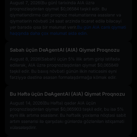
August 7, 2026(Bu gün)
tarixində AIA üzrə
proqnozlaşdırılan qiymət
$0,06584
təşkil edir. Bu
qiymətləndirmə cari proqnoz məlumatlarına əsaslanır və
qiymətlərin növbəti 24 saat ərzində ticarət edilə biləcəyi
yer barədə qısa bir məlumat verir.
Bu gün AIA canlı qiyməti
haqqında daha çox məlumat əldə edin.
Sabah üçün DeAgentAI (AIA) Qiymət Proqnozu
August 8, 2026(Sabah) üçün
5%
illik artım girişi istifadə
edilərək, AIA üzrə proqnozlaşdırılan qiymət
$0,065849
təşkil edir. Bu baxış növbəti günün ilkin nəticəsini eyni
fərziyyə dəstinə əsasən formalaşdırmağa kömək edir.
Bu Həftə üçün DeAgentAI (AIA) Qiymət Proqnozu
August 14, 2026(Bu Həftə) qədər AIA üçün
proqnozlaşdırılan qiymət
$0,065903
təşkil edir, bu isə
5%
eyni illik artıma əsaslanır. Bu həftəlik yoxlama nöqtəsi sabit
artım ssenarisi ilə qarşıdakı günlərdə gözlənilən istiqaməti
xülasələşdirir.