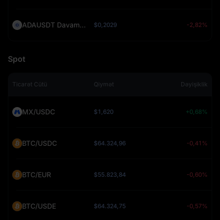
ADAUSDT Davamlı (ADA)
$0,2029
-2,82%
Spot
Ticarət Cütü
Qiymət
Dəyişiklik
MX/USDC
$1,620
+0,68%
BTC/USDC
$64.324,96
-0,41%
BTC/EUR
$55.823,84
-0,60%
BTC/USDE
$64.324,75
-0,57%