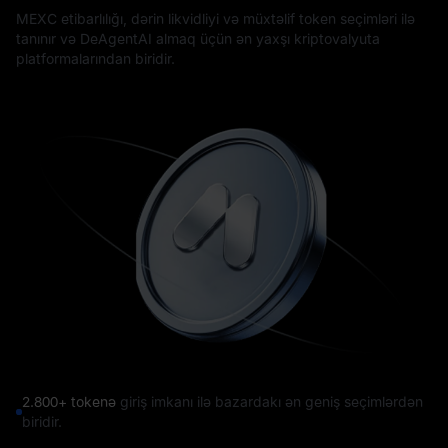
MEXC etibarlılığı, dərin likvidliyi və müxtəlif token seçimləri ilə
tanınır və DeAgentAI almaq üçün ən yaxşı kriptovalyuta
platformalarından biridir.
2.800+ tokenə
giriş imkanı ilə bazardakı ən geniş seçimlərdən
biridir.