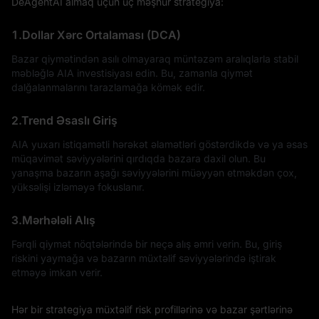
DeAgentAI almaq üçün üç məşhur strategiya:
1.Dollar Xərc Ortalaması (DCA)
Bazar qiymətindən asılı olmayaraq müntəzəm aralıqlarla stabil
məbləğlə AIA investisiyası edin. Bu, zamanla qiymət
dalğalanmalarını tarazlamağa kömək edir.
2.Trend Əsaslı Giriş
AIA yuxarı istiqamətli hərəkət əlamətləri göstərdikdə və ya əsas
müqavimət səviyyələrini qırdıqda bazara daxil olun. Bu
yanaşma bazarın aşağı səviyyələrini müəyyən etməkdən çox,
yüksəlişi izləməyə fokuslanır.
3.Mərhələli Alış
Fərqli qiymət nöqtələrində bir neçə alış əmri verin. Bu, giriş
riskini yaymağa və bazarın müxtəlif səviyyələrində iştirak
etməyə imkan verir.
Hər bir strategiya müxtəlif risk profillərinə və bazar şərtlərinə