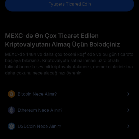
Fyuçers Ticarəti Edin
MEXC-də Ən Çox Ticarət Edilən
Kriptovalyutanı Almaq Üçün Bələdçiniz
MEXC-də 1484 və daha çox tokeni kəşf edə və bu gün ticarətə
başlaya bilərsiniz. Kriptovalyuta satınalınması üzrə ətraflı
təlimatlarımızla sevimli kriptovalyutalarınızı, memekoinlərinizi və
daha çoxunu necə alacağınızı öyrənin.
Bitcoin Necə Alınır?
Ethereum Necə Alınır?
USDCoin Necə Alınır?