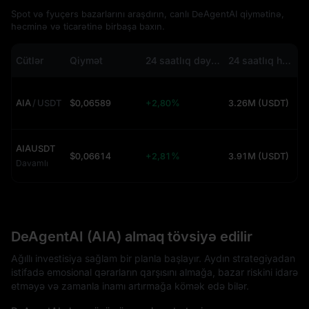
Spot və fyuçers bazarlarını araşdırın, canlı DeAgentAI qiymətinə,
həcminə və ticarətinə birbaşa baxın.
Cütlər
Qiymət
24 saatlıq dəyişiklik
24 saatlıq həcm
AIA
/
USDT
$0,06589
+2,80%
3.26M (USDT)
AIAUSDT
$0,06614
+2,81%
3.91M (USDT)
Davamlı
DeAgentAI (AIA) almaq tövsiyə edilir
Ağıllı investisiya sağlam bir planla başlayır. Aydın strategiyadan
istifadə emosional qərarların qarşısını almağa, bazar riskini idarə
etməyə və zamanla inamı artırmağa kömək edə bilər.