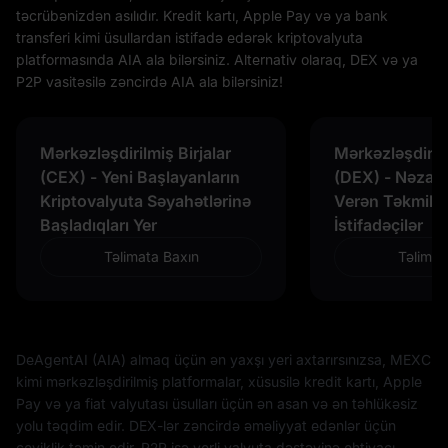
təcrübənizdən asılıdır. Kredit kartı, Apple Pay və ya bank
transferi kimi üsullardan istifadə edərək kriptovalyuta
platformasında AIA ala bilərsiniz. Alternativ olaraq, DEX və ya
P2P vasitəsilə zəncirdə AIA ala bilərsiniz!
Mərkəzləşdirilmiş Birjalar
Mərkəzləşdiril
(CEX) - Yeni Başlayanların
(DEX) - Nəzar
Kriptovalyuta Səyahətlərinə
Verən Təkmillə
Başladıqları Yer
İstifadəçilər
Təlimata Baxın
Təlimat
DeAgentAI (AIA) almaq üçün ən yaxşı yeri axtarırsınızsa, MEXC
kimi mərkəzləşdirilmiş platformalar, xüsusilə kredit kartı, Apple
Pay və ya fiat valyutası üsulları üçün ən asan və ən təhlükəsiz
yolu təqdim edir. DEX-lər zəncirdə əməliyyat edənlər üçün
çeviklik təmin edir, P2P isə yerli valyuta dəstəyinə ehtiyacı