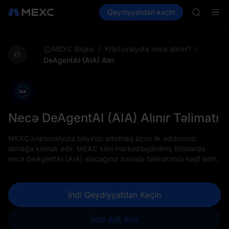
SKYAI
Kripto al
Bazarlar
Qeydiyyatdan keçin
Spot
Futures
ACE
SPCX
HFT
SPCX
UNITREE
/
/
MEXC Birjası
Kriptovalyuta necə alınar?
Unitree 
DeAgentAI (AIA) Alın
SKYAI
ACE
HFT
SPCX
UNITREE
Necə DeAgentAI (AIA) Alınır Təlimatı
Unitree 
MEXC kriptovalyuta biliyinizi artırmaq üçün ilk addımınızı
atmağa kömək edir. MEXC kimi mərkəzləşdirilmiş birjalarda
necə DeAgentAI (AIA) alacağınız barədə təlimatımızı kəşf edin.
İndi Qeydiyyatdan Keçin
İndi AIA Alın