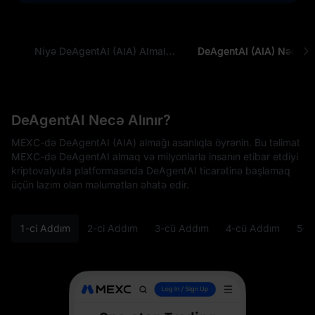
əti
Niyə DeAgentAI (AIA) Almalısınız?
DeAgentAI (AIA) Nədir
DeAgentAI Necə Alınır?
MEXC-də DeAgentAI (AIA) almağı asanlıqla öyrənin. Bu təlimat
MEXC-də DeAgentAI almaq və milyonlarla insanın etibar etdiyi
kriptovalyuta platformasında DeAgentAI ticarətinə başlamaq
üçün lazım olan məlumatları əhatə edir.
1-ci Addım
2-ci Addım
3-cü Addım
4-cü Addım
5-c