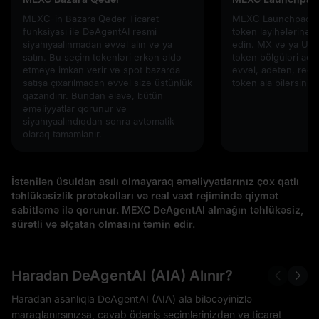
MEXC-in Bazara Qədər Ticarət
MEXC Launchpad vas
funksiyası ilə DeAgentAI rəsmi
token layihələrinə e
siyahıyaalınmadan əvvəl alın və ya
edin. MX və ya USD
satın. Bu seçim tokenləri erkən əldə
token bölgüləri açı
etməyə imkan verir və spot bazarda
əvvəl, adətən, rəqab
satışa çıxarılmadan əvvəl sizə üstünlük
token ala bilərsiniz!
qazandırır. Bundan əlavə, bütün
əməliyyatlar qorunur və
siyahıyaalındıqdan sonra avtomatik
olaraq tamamlanır.
İstənilən üsuldan asılı olmayaraq əməliyyatlarınız çox qatlı
təhlükəsizlik protokolları və real vaxt rejimində qiymət
sabitləmə ilə qorunur. MEXC DeAgentAI almağın təhlükəsiz,
sürətli və əlçatan olmasını təmin edir.
Haradan DeAgentAI (AIA) Alınır?
Haradan asanlıqla DeAgentAI (AIA) ala biləcəyinizlə
maraqlanırsınızsa, cavab ödəniş seçimlərinizdən və ticarət