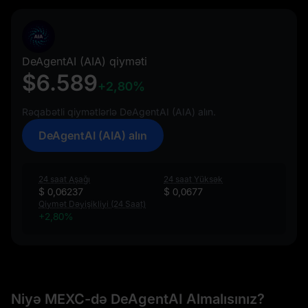
DeAgentAI (AIA) qiyməti
$6.589
+2,80%
Rəqabətli qiymətlərlə DeAgentAI (AIA) alın.
DeAgentAI (AIA) alın
24 saat Aşağı
24 saat Yüksək
$ 0,06237
$ 0,0677
Qiymət Dəyişikliyi (24 Saat)
+2,80%
Niyə MEXC-də DeAgentAI Almalısınız?