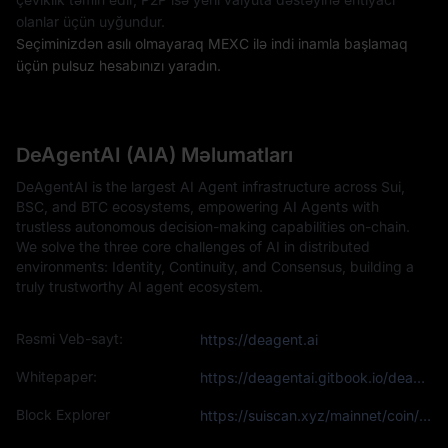
olanlar üçün uyğundur.
Seçiminizdən asılı olmayaraq MEXC ilə indi inamla başlamaq
üçün pulsuz hesabınızı yaradın.
DeAgentAI (AIA) Məlumatları
DeAgentAI is the largest AI Agent infrastructure across Sui,
BSC, and BTC ecosystems, empowering AI Agents with
trustless autonomous decision-making capabilities on-chain.
We solve the three core challenges of AI in distributed
environments: Identity, Continuity, and Consensus, building a
truly trustworthy AI agent ecosystem.
Rəsmi Veb-sayt:
https://deagent.ai
Whitepaper:
https://deagentai.gitbook.io/deagentai
Block Explorer
https://suiscan.xyz/mainnet/coin/0x99cc0e7834326ec6ac571421e9b8e042e9eb63062771c77ac592bd194180b5da::deagent_token::DEAGENT_TOKEN/traders