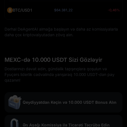
BTC/USD1
$64.381,22
-0,46%
Dərhal DeAgentAI almağa başlayın və daha az komissiyalarla
daha çox kriptovalyutadan zövq alın.
MEXC-də 10.000 USDT Sizi Gözləyir
Dostlarınızı dəvət edin, gündəlik tapşırıqlara qoşulun və
Fyuçers liderlik cədvəlində yarışaraq 10.000 USDT-dən pay
qazanın!
Qeydiyyatdan Keçin və 10.000 USDT Bonus Alın
Ən Aşağı Komissiya ilə Ticarəti Təcrübə Edin