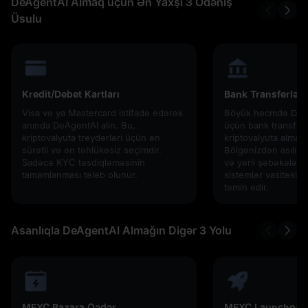
DeAgentAI Almaq üçün Ən Yaxşı 3 Ödəniş
Üsulu
Kredit/Debet Kartları
Bank Transferləri
Visa və ya Mastercard istifadə edərək
Böyük həcmdə DeAge
anında DeAgentAI alın. Bu,
üçün bank transferi 
kriptovalyuta treyderləri üçün ən
kriptovalyuta almaq 
sürətli və ən təhlükəsiz seçimdir.
Bölgənizdən asılı o
Sadəcə KYC təsdiqləməsinin
və yerli şəbəkələr k
tamamlanması tələb olunur.
sistemlər vasitəsilə 
təmin edir.
Asanlıqla DeAgentAI Almağın Digər 3 Yolu
MEXC Bazara Qədər
MEXC Launchpad