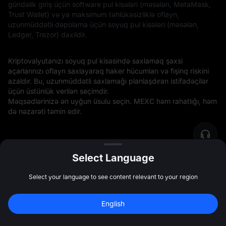
gündəlik giriş üçün software pul kisələri (məsələn, MetaMask,
Trust Wallet) və ya maksimum təhlükəsizliklə oflayn,
uzunmüddətli depolama üçün soyuq pul kisələri (məsələn,
Ledger, Trezor) daxildir.
Kriptovalyutanızı soyuq pul kisəsində saxlamaq şəxsi
açarlarınızı oflayn saxlayaraq haker hücumları və fişinq riskini
azaldır. Bu, uzunmüddətli saxlamağı planlaşdıran istifadəçilər
üçün üstünlük verilən seçimdir.
Məqsədlərinizə ən uyğun üsulu seçin. MEXC həm rahatlığı, həm
də nəzarəti təmin edir.
DeAgentAI haqqında ətraflı məlumat əldə
Select Language
edin
Select your language to see content relevant to your region
10,000 USDT
 Bonus Qazanmaq Üçün 
English
Qeydiyyatdan Keçin.
Bonus üçün qeydiyyatdan keçin
47:59:46