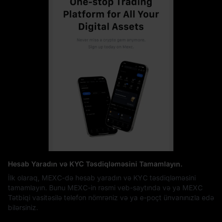
Hesab Yaradın və KYC Təsdiqləməsini Tamamlayın.
İlk olaraq, MEXC-də hesab yaradın və KYC təsdiqləməsini
tamamlayın. Bunu MEXC-in rəsmi veb-saytında və ya MEXC
Tətbiqi vasitəsilə telefon nömrəniz və ya e-poçt ünvanınızla edə
bilərsiniz.