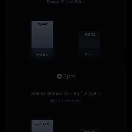
Fyuçers Ticarəti Edin
19,46
M
9,98
M
B***
Spot
Sektor Standartlarının 1,8 Qatı
Spot Ticarəti Edin
858,83
K