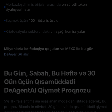
Mərkəzləşdirilmiş birjalar arasında
ən sürətli token
siyahıyaalmaları
Seçmək üçün
100+ ödəniş üsulu
Kriptovalyuta sektorundakı
ən aşağı komissiyalar
Milyonlarla istifadəçiyə qoşulun və MEXC ilə bu gün
DeAgentAI alın
.
Bu Gün, Sabah, Bu Həftə və 30
Gün üçün Qısamüddətli
DeAgentAI Qiymət Proqnozu
5% illik faiz ehtimalına əsaslanan modeldən istifadə edərək, bu
proqnoz Bitcoin-in növbəti 30 gün ərzində qısamüddətli qiymət