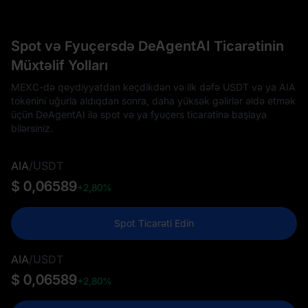
Spot və Fyuçersdə DeAgentAI Ticarətinin
Müxtəlif Yolları
MEXC-də qeydiyyatdan keçdikdən və ilk dəfə USDT və ya AIA
tokenini uğurla aldıqdan sonra, daha yüksək gəlirlər əldə etmək
üçün DeAgentAI ilə spot və ya fyuçers ticarətinə başlaya
bilərsiniz.
AIA
/
USDT
$ 0,06589
+2,80%
Spot Ticarəti Edin
AIA
/
USDT
$ 0,06589
+2,80%