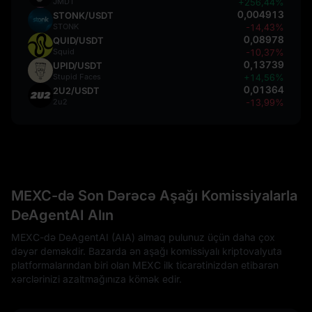
JMDT
+256,44%
0,004913
STONK/USDT
STONK
-14,43%
0,08978
QUID/USDT
Squid
-10,37%
0,13739
UPID/USDT
Stupid Faces
+14,56%
0,01364
2U2/USDT
2u2
-13,99%
MEXC-də Son Dərəcə Aşağı Komissiyalarla
DeAgentAI Alın
MEXC-də DeAgentAI (AIA) almaq pulunuz üçün daha çox
dəyər deməkdir. Bazarda ən aşağı komissiyalı kriptovalyuta
platformalarından biri olan MEXC ilk ticarətinizdən etibarən
xərclərinizi azaltmağınıza kömək edir.