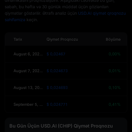
dinamikasını proqnozlaşdırır. Aşağıdakı cədvəldə bu gün,
sabah, bu həftə və 30 günlük müddət üçün gözlənilən
qiymətlər göstərilir. Ətraflı analiz üçün
USD.AI qiymət qroqnozu
səhifəmizə
keçin.
Tarix
Qiymət Proqnozu
Böyümə
August 6, 2026(Bu gün)
$ 0,02467
0,00%
August 7, 2026(Sabah)
$ 0,024673
0,01%
August 13, 2026(Bu Həftə)
$ 0,024693
0,10%
September 5, 2026(30 Gün)
$ 0,024771
0,41%
Bu Gün Üçün USD.AI (CHIP) Qiymət Proqnozu