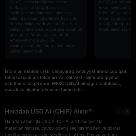
MEXC-in Bazara Qədər Ticarət
MEXC Launchpad vas
funksiyası ilə USD.AI rəsmi
token layihələrinə e
siyahıyaalınmadan əvvəl alın və ya
edin. MX və ya USD
satın. Bu seçim tokenləri erkən əldə
token bölgüləri açı
etməyə imkan verir və spot bazarda
əvvəl, adətən, rəqab
satışa çıxarılmadan əvvəl sizə üstünlük
token ala bilərsiniz!
qazandırır. Bundan əlavə, bütün
əməliyyatlar qorunur və
siyahıyaalındıqdan sonra avtomatik
olaraq tamamlanır.
İstənilən üsuldan asılı olmayaraq əməliyyatlarınız çox qatlı
təhlükəsizlik protokolları və real vaxt rejimində qiymət
sabitləmə ilə qorunur. MEXC USD.AI almağın təhlükəsiz,
sürətli və əlçatan olmasını təmin edir.
Haradan USD.AI (CHIP) Alınır?
Haradan asanlıqla USD.AI (CHIP) ala biləcəyinizlə
maraqlanırsınızsa, cavab ödəniş seçimlərinizdən və ticarət
təcrübənizdən asılıdır. Kredit kartı, Apple Pay və ya bank