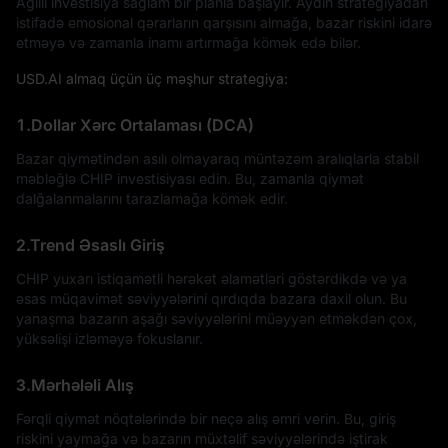
Ağıllı investisiya sağlam bir planla başlayır. Aydın strategiyadan
istifadə emosional qərarların qarşısını almağa, bazar riskini idarə
etməyə və zamanla inamı artırmağa kömək edə bilər.
USD.AI almaq üçün üç məşhur strategiya:
1.Dollar Xərc Ortalaması (DCA)
Bazar qiymətindən asılı olmayaraq müntəzəm aralıqlarla stabil
məbləğlə CHIP investisiyası edin. Bu, zamanla qiymət
dalğalanmalarını tarazlamağa kömək edir.
2.Trend Əsaslı Giriş
CHIP yuxarı istiqamətli hərəkət əlamətləri göstərdikdə və ya
əsas müqavimət səviyyələrini qırdıqda bazara daxil olun. Bu
yanaşma bazarın aşağı səviyyələrini müəyyən etməkdən çox,
yüksəlişi izləməyə fokuslanır.
3.Mərhələli Alış
Fərqli qiymət nöqtələrində bir neçə alış əmri verin. Bu, giriş
riskini yaymağa və bazarın müxtəlif səviyyələrində iştirak