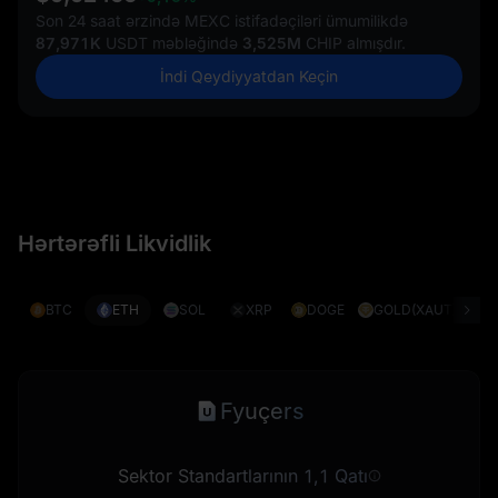
Son 24 saat ərzində MEXC istifadəçiləri ümumilikdə
87,971K
USDT məbləğində
3,525M
CHIP almışdır.
İndi Qeydiyyatdan Keçin
Hərtərəfli Likvidlik
BTC
ETH
SOL
XRP
DOGE
GOLD(XAUT)
S
Fyuçers
Sektor Standartlarının 1,1 Qatı