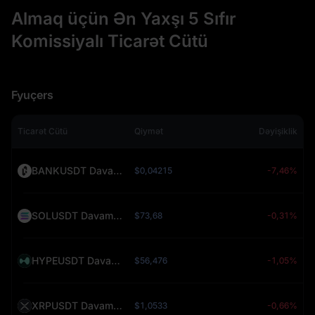
Almaq üçün Ən Yaxşı 5 Sıfır
Komissiyalı Ticarət Cütü
Fyuçers
Ticarət Cütü
Qiymət
Dəyişiklik
BANKUSDT Davamlı (BANK)
$0,04215
-7,46%
SOLUSDT Davamlı (SOL)
$73,68
-0,31%
HYPEUSDT Davamlı (HYPE)
$56,476
-1,05%
XRPUSDT Davamlı (XRP)
$1,0533
-0,66%