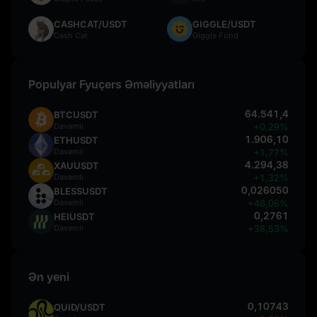
CASHCAT/USDT
GIGGLE/USDT
Cash Cat
Giggle Fund
Populyar Fyuçers Əməliyyatları
64.541,4
BTCUSDT
Davamlı
+0,29%
1.906,10
ETHUSDT
Davamlı
+1,77%
4.294,38
XAUUSDT
Davamlı
+1,32%
0,026050
BLESSUSDT
Davamlı
+46,06%
0,2761
HEIUSDT
Davamlı
+38,53%
Ən yeni
0,10743
QUID/USDT