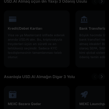
USD.AI Almaq üçün Ən Yaxşı 3 Ödəniş Üsulu
Kredit/Debet Kartları
Bank Transferləri
Visa və ya Mastercard istifadə edərək
Böyük həcmdə USD.A
anında USD.AI alın. Bu, kriptovalyuta
bank transferi vasit
treyderləri üçün ən sürətli və ən
almaq idealdır! Bölg
təhlükəsiz seçimdir. Sadəcə KYC
olaraq SEPA, SWIFT 
təsdiqləməsinin tamamlanması tələb
kimi qlobal sistemlər
olunur.
ödəniş təmin edir.
Asanlıqla USD.AI Almağın Digər 3 Yolu
MEXC Bazara Qədər
MEXC Launchpad