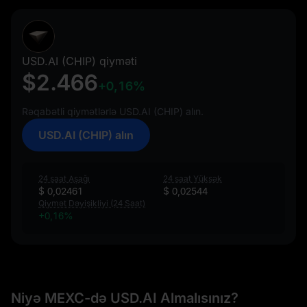
USD.AI (CHIP) qiyməti
$2.466
+0,16%
Rəqabətli qiymətlərlə USD.AI (CHIP) alın.
USD.AI (CHIP) alın
24 saat Aşağı
24 saat Yüksək
$ 0,02461
$ 0,02544
Qiymət Dəyişikliyi (24 Saat)
+0,16%
Niyə MEXC-də USD.AI Almalısınız?