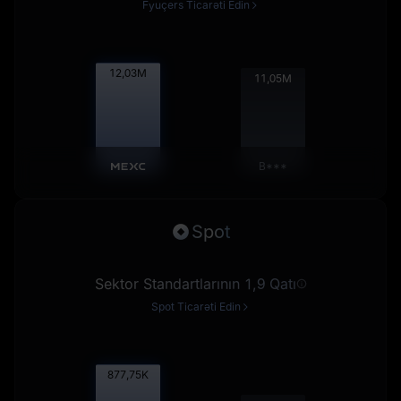
Fyuçers Ticarəti Edin
12,04
M
11,06
M
B***
Spot
Sektor Standartlarının 1,9 Qatı
Spot Ticarəti Edin
878,73
K