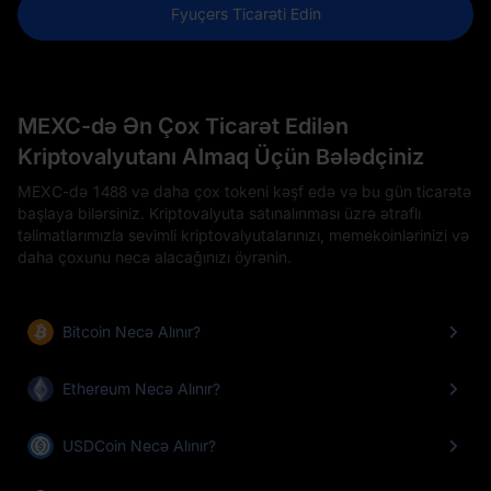
Fyuçers Ticarəti Edin
MEXC-də Ən Çox Ticarət Edilən
Kriptovalyutanı Almaq Üçün Bələdçiniz
MEXC-də 1488 və daha çox tokeni kəşf edə və bu gün ticarətə
başlaya bilərsiniz. Kriptovalyuta satınalınması üzrə ətraflı
təlimatlarımızla sevimli kriptovalyutalarınızı, memekoinlərinizi və
daha çoxunu necə alacağınızı öyrənin.
Bitcoin Necə Alınır?
Ethereum Necə Alınır?
USDCoin Necə Alınır?