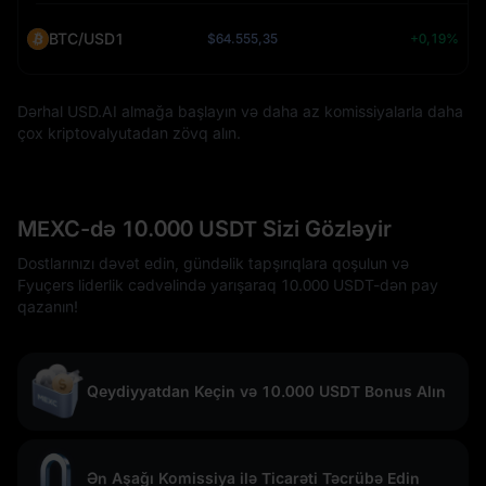
BTC/USD1
$64.555,35
+0,19%
Dərhal USD.AI almağa başlayın və daha az komissiyalarla daha
çox kriptovalyutadan zövq alın.
MEXC-də 10.000 USDT Sizi Gözləyir
Dostlarınızı dəvət edin, gündəlik tapşırıqlara qoşulun və
Fyuçers liderlik cədvəlində yarışaraq 10.000 USDT-dən pay
qazanın!
Qeydiyyatdan Keçin və 10.000 USDT Bonus Alın
Ən Aşağı Komissiya ilə Ticarəti Təcrübə Edin