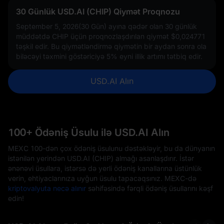
30 Günlük USD.AI (CHIP) Qiymət Proqnozu
September 5, 2026(30 Gün) ayına qədər olan 30 günlük
müddətdə CHIP üçün proqnozlaşdırılan qiymət
$0,024771
təşkil edir. Bu qiymətləndirmə qiymətin bir aydan sonra ola
biləcəyi təxmini göstəriciyə
5%
eyni illik artımı tətbiq edir.
USD.AI Alın
100+ Ödəniş Üsulu ilə USD.AI Alın
MEXC 100-dən çox ödəniş üsulunu dəstəkləyir, bu da dünyanın
istənilən yerindən USD.AI (CHIP) almağı asanlaşdırır. İstər
ənənəvi üsullara, istərsə də yerli ödəniş kanallarına üstünlük
verin, ehtiyaclarınıza uyğun üsulu tapacaqsınız. MEXC-də
kriptovalyuta necə alınır
səhifəsində fərqli ödəniş üsullarını kəşf
edin!