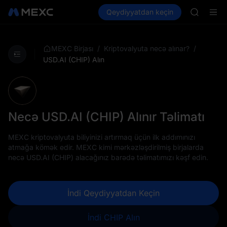
BLESS
Kripto al
Bazarlar
Qeydiyyatdan keçin
Spot
Futures
HEI
PLTR
CYS
SHOP
LLY
/
/
MEXC Birjası
Kriptovalyuta necə alınar?
BLESS
USD.AI (CHIP) Alın
HEI
CYS
Necə USD.AI (CHIP) Alınır Təlimatı
MEXC kriptovalyuta biliyinizi artırmaq üçün ilk addımınızı
atmağa kömək edir. MEXC kimi mərkəzləşdirilmiş birjalarda
necə USD.AI (CHIP) alacağınız barədə təlimatımızı kəşf edin.
İndi Qeydiyyatdan Keçin
İndi CHIP Alın