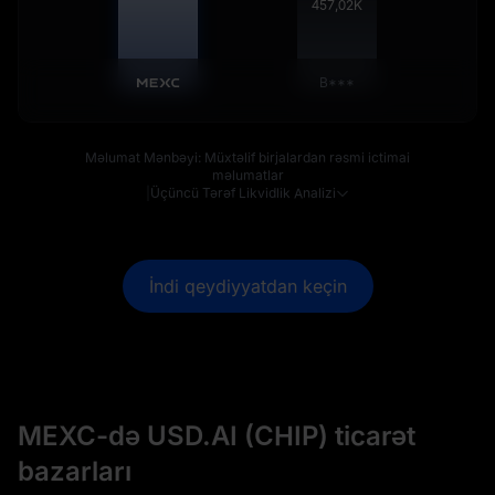
457,52
K
B***
Məlumat Mənbəyi: Müxtəlif birjalardan rəsmi ictimai
məlumatlar
|
Üçüncü Tərəf Likvidlik Analizi
İndi qeydiyyatdan keçin
MEXC-də USD.AI (CHIP) ticarət
bazarları