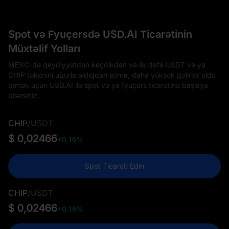
Spot və Fyuçersdə USD.AI Ticarətinin
Müxtəlif Yolları
MEXC-də qeydiyyatdan keçdikdən və ilk dəfə USDT və ya
CHIP tokenini uğurla aldıqdan sonra, daha yüksək gəlirlər əldə
etmək üçün USD.AI ilə spot və ya fyuçers ticarətinə başlaya
bilərsiniz.
CHIP
/
USDT
$ 0,02466
+0,16%
Spot Ticarəti Edin
CHIP
/
USDT
$ 0,02466
+0,16%