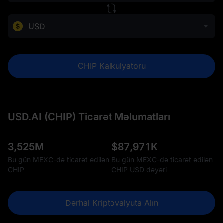
USD
CHIP Kalkulyatoru
USD.AI (CHIP) Ticarət Məlumatları
3,525M
$
87,971K
Bu gün MEXC-də ticarət edilən
Bu gün MEXC-də ticarət edilən
CHIP
CHIP USD dəyəri
Dərhal Kriptovalyuta Alın