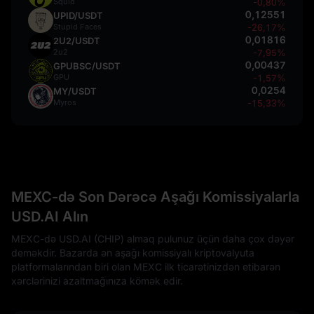
Squid
-0,80%
0,12551
UPID/USDT
Stupid Faces
-26,17%
0,01816
2U2/USDT
2u2
-7,95%
0,00437
GPUBSC/USDT
GPU
-1,57%
0,0254
MY/USDT
Myros
-15,33%
MEXC-də Son Dərəcə Aşağı Komissiyalarla
USD.AI Alın
MEXC-də USD.AI (CHIP) almaq pulunuz üçün daha çox dəyər
deməkdir. Bazarda ən aşağı komissiyalı kriptovalyuta
platformalarından biri olan MEXC ilk ticarətinizdən etibarən
xərclərinizi azaltmağınıza kömək edir.