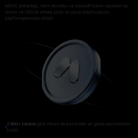
MEXC etibarlılığı, dərin likvidliyi və müxtəlif token seçimləri ilə
tanınır və USD.AI almaq üçün ən yaxşı kriptovalyuta
platformalarından biridir.
2.800+ tokenə
giriş imkanı ilə bazardakı ən geniş seçimlərdən
biridir.