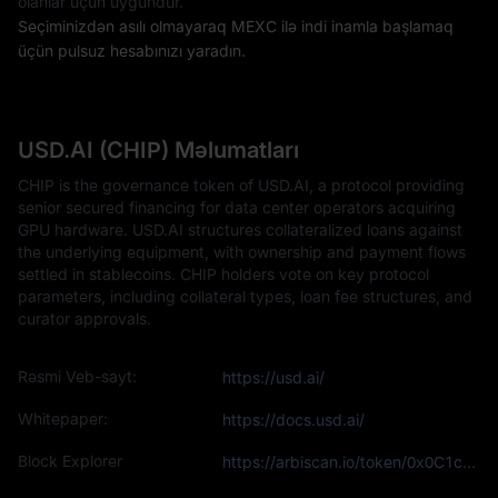
olanlar üçün uyğundur.
Seçiminizdən asılı olmayaraq MEXC ilə indi inamla başlamaq
üçün pulsuz hesabınızı yaradın.
USD.AI (CHIP) Məlumatları
CHIP is the governance token of USD.AI, a protocol providing
senior secured financing for data center operators acquiring
GPU hardware. USD.AI structures collateralized loans against
the underlying equipment, with ownership and payment flows
settled in stablecoins. CHIP holders vote on key protocol
parameters, including collateral types, loan fee structures, and
curator approvals.
Rəsmi Veb-sayt:
https://usd.ai/
Whitepaper:
https://docs.usd.ai/
Block Explorer
https://arbiscan.io/token/0x0C1c1C109FE34733fca54b82d7B46B75CFb71F6e