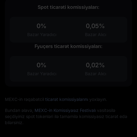
Spot ticarəti komissiyaları:
0%
0,05%
Bazar Yaradıcı
Bazar Alıcı
Fyuçers ticarət komissiyaları:
0%
0,02%
Bazar Yaradıcı
Bazar Alıcı
MEXC-in rəqabətcil
ticarət komissiyalarını
yoxlayın.
Bundan əlavə,
MEXC-in Komissiyasız Festivalı
vasitəsilə
seçdiyiniz spot tokenləri ilə tamamilə komissiyasız ticarət edə
bilərsiniz.