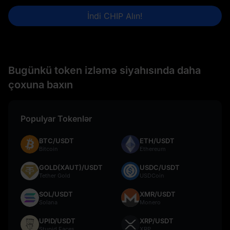
İndi CHIP Alın!
Bugünkü token izləmə siyahısında daha
çoxuna baxın
Populyar Tokenlər
BTC/USDT
ETH/USDT
Bitcoin
Ethereum
GOLD(XAUT)/USDT
USDC/USDT
Tether Gold
USDCoin
SOL/USDT
XMR/USDT
Solana
Monero
UPID/USDT
XRP/USDT
Stupid Faces
XRP