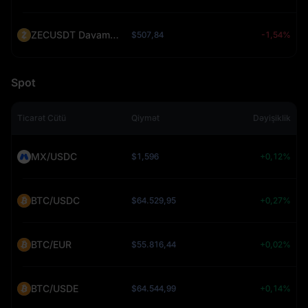
ZECUSDT Davamlı (ZEC)
$507,84
-1,54%
Spot
Ticarət Cütü
Qiymət
Dəyişiklik
MX/USDC
$1,596
+0,12%
BTC/USDC
$64.529,95
+0,27%
BTC/EUR
$55.816,44
+0,02%
BTC/USDE
$64.544,99
+0,14%