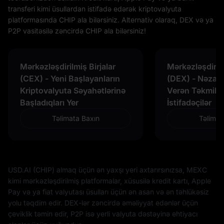
transferi kimi üsullardan istifadə edərək kriptovalyuta
platformasında CHIP ala bilərsiniz. Alternativ olaraq, DEX və ya
P2P vasitəsilə zəncirdə CHIP ala bilərsiniz!
Mərkəzləşdirilmiş Birjalar
Mərkəzləşdiril
(CEX) - Yeni Başlayanların
(DEX) - Nəzar
Kriptovalyuta Səyahətlərinə
Verən Təkmillə
Başladıqları Yer
İstifadəçilər
Təlimata Baxın
Təlimat
USD.AI (CHIP) almaq üçün ən yaxşı yeri axtarırsınızsa, MEXC
kimi mərkəzləşdirilmiş platformalar, xüsusilə kredit kartı, Apple
Pay və ya fiat valyutası üsulları üçün ən asan və ən təhlükəsiz
yolu təqdim edir. DEX-lər zəncirdə əməliyyat edənlər üçün
çeviklik təmin edir, P2P isə yerli valyuta dəstəyinə ehtiyacı