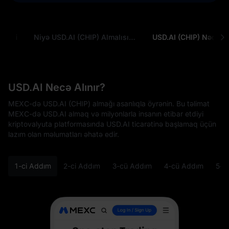
yməti
Niyə USD.AI (CHIP) Almalısınız?
USD.AI (CHIP) Nədir
USD.AI Necə Alınır?
MEXC-də USD.AI (CHIP) almağı asanlıqla öyrənin. Bu təlimat
MEXC-də USD.AI almaq və milyonlarla insanın etibar etdiyi
kriptovalyuta platformasında USD.AI ticarətinə başlamaq üçün
lazım olan məlumatları əhatə edir.
1-ci Addım
2-ci Addım
3-cü Addım
4-cü Addım
5-c