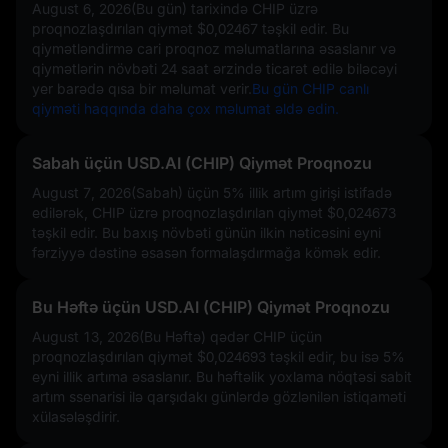
August 6, 2026(Bu gün)
tarixində CHIP üzrə
proqnozlaşdırılan qiymət
$0,02467
təşkil edir. Bu
qiymətləndirmə cari proqnoz məlumatlarına əsaslanır və
qiymətlərin növbəti 24 saat ərzində ticarət edilə biləcəyi
yer barədə qısa bir məlumat verir.
Bu gün CHIP canlı
qiyməti haqqında daha çox məlumat əldə edin.
Sabah üçün USD.AI (CHIP) Qiymət Proqnozu
August 7, 2026(Sabah) üçün
5%
illik artım girişi istifadə
edilərək, CHIP üzrə proqnozlaşdırılan qiymət
$0,024673
təşkil edir. Bu baxış növbəti günün ilkin nəticəsini eyni
fərziyyə dəstinə əsasən formalaşdırmağa kömək edir.
Bu Həftə üçün USD.AI (CHIP) Qiymət Proqnozu
August 13, 2026(Bu Həftə) qədər CHIP üçün
proqnozlaşdırılan qiymət
$0,024693
təşkil edir, bu isə
5%
eyni illik artıma əsaslanır. Bu həftəlik yoxlama nöqtəsi sabit
artım ssenarisi ilə qarşıdakı günlərdə gözlənilən istiqaməti
xülasələşdirir.