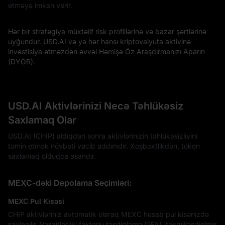
etməyə imkan verir.
Hər bir strategiya müxtəlif risk profillərinə və bazar şərtlərinə
uyğundur. USD.AI və ya hər hansı kriptovalyuta aktivinə
investisiya etməzdən əvvəl Həmişə Öz Araşdırmanızı Aparın
(DYOR).
USD.AI Aktivlərinizi Necə Təhlükəsiz
Saxlamaq Olar
USD.AI (CHIP) aldıqdan sonra aktivlərinizin təhlükəsizliyini
təmin etmək növbəti vacib addımdır. Xoşbəxtlikdən, token
saxlamaq olduqca asandır.
MEXC-dəki Depolama Seçimləri:
MEXC Pul Kisəsi
CHIP aktivləriniz avtomatik olaraq MEXC hesab pul kisənizdə
saxlanılır. Vəsaitlər iki faktorlu təsdiqləmə (2FA), təkmilləşdirilmiş