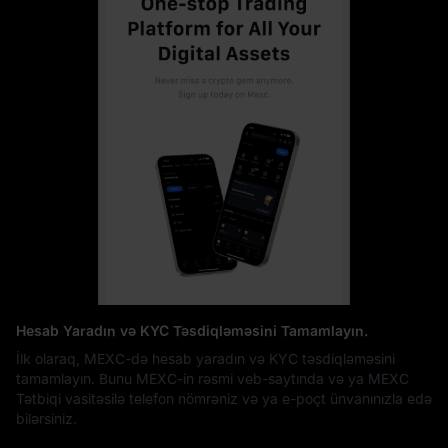
Hesab Yaradın və KYC Təsdiqləməsini Tamamlayın.
İlk olaraq, MEXC-də hesab yaradın və KYC təsdiqləməsini
tamamlayın. Bunu MEXC-in rəsmi veb-saytında və ya MEXC
Tətbiqi vasitəsilə telefon nömrəniz və ya e-poçt ünvanınızla edə
bilərsiniz.