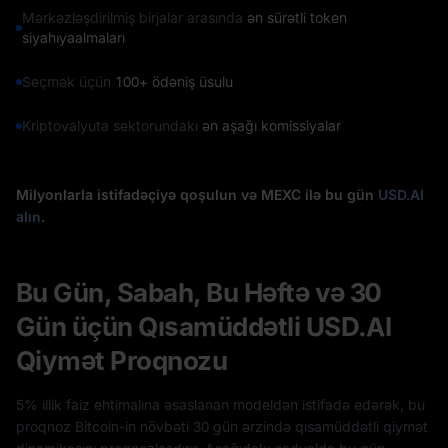
Mərkəzləşdirilmiş birjalar arasında
ən sürətli token
siyahıyaalmaları
Seçmək üçün
100+ ödəniş üsulu
Kriptovalyuta sektorundakı
ən aşağı komissiyalar
Milyonlarla istifadəçiyə qoşulun və MEXC ilə bu gün
USD.AI
alın
.
Bu Gün, Sabah, Bu Həftə və 30
Gün üçün Qısamüddətli USD.AI
Qiymət Proqnozu
5% illik faiz ehtimalına əsaslanan modeldən istifadə edərək, bu
proqnoz Bitcoin-in növbəti 30 gün ərzində qısamüddətli qiymət