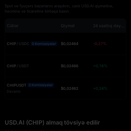
Spot və fyuçers bazarlarını araşdırın, canlı USD.AI qiymətinə,
həcminə və ticarətinə birbaşa baxın.
Cütlər
Qiymət
24 saatlıq dəyişiklik
CHIP
/
USDC
$0,02464
-0,27%
2
0 Komissiyalar
CHIP
/
USDT
$0,02466
+0,16%
3
CHIPUSDT
0 Komissiyalar
$0,02462
+0,24%
Davamlı
USD.AI (CHIP) almaq tövsiyə edilir