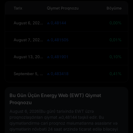
Tarix
Qiymət Proqnozu
Böyümə
August 6, 2026(Bu gün)
₼ 0,48144
0,00%
August 7, 2026(Sabah)
₼ 0,481505
0,01%
August 13, 2026(Bu Həftə)
₼ 0,481901
0,10%
September 5, 2026(30 Gün)
₼ 0,483418
0,41%
Bu Gün Üçün Energy Web (EWT) Qiymət
Proqnozu
August 6, 2026(Bu gün)
tarixində EWT üzrə
proqnozlaşdırılan qiymət
₼0,48144
təşkil edir. Bu
qiymətləndirmə cari proqnoz məlumatlarına əsaslanır və
qiymətlərin növbəti 24 saat ərzində ticarət edilə biləcəyi