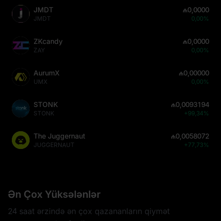
JMDT
₼0,0000
JMDT
0,00%
ZKcandy
₼0,0000
ZAY
0,00%
AurumX
₼0,00000
UMX
0,00%
STONK
₼0,0093194
STONK
+99,34%
The Juggernaut
₼0,0058072
JUGGERNAUT
+77,73%
Ən Çox Yüksələnlər
24 saat ərzində ən çox qazananların qiymət