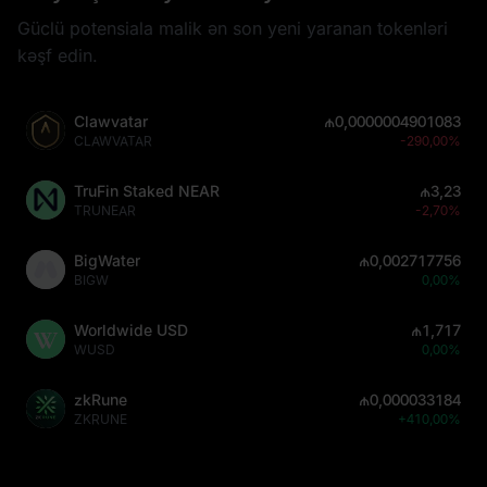
Güclü potensiala malik ən son yeni yaranan tokenləri
kəşf edin.
Clawvatar
₼0,0000004901083
CLAWVATAR
-290,00%
TruFin Staked NEAR
₼3,23
TRUNEAR
-2,70%
BigWater
₼0,002717756
BIGW
0,00%
Worldwide USD
₼1,717
WUSD
0,00%
zkRune
₼0,000033184
ZKRUNE
+410,00%