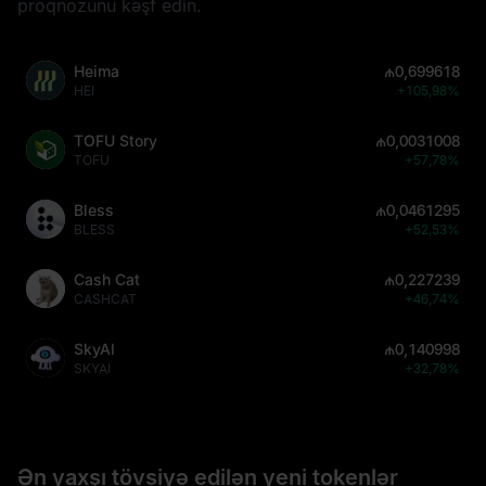
proqnozunu kəşf edin.
Heima
₼0,699618
HEI
+105,98%
TOFU Story
₼0,0031008
TOFU
+57,78%
Bless
₼0,0461295
BLESS
+52,53%
Cash Cat
₼0,227239
CASHCAT
+46,74%
SkyAI
₼0,140998
SKYAI
+32,78%
Ən yaxşı tövsiyə edilən yeni tokenlər