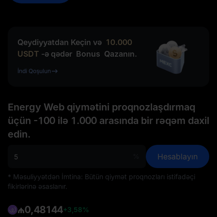
Qeydiyyatdan Keçin və
10.000
USDT
-ə qədər
Bonus
Qazanın.
İndi Qoşulun
Energy Web qiymətini proqnozlaşdırmaq
üçün -100 ilə 1.000 arasında bir rəqəm daxil
edin.
Hesablayın
%
* Məsuliyyətdən İmtina: Bütün qiymət proqnozları istifadəçi
fikirlərinə əsaslanır.
₼0,48144
+3,58%