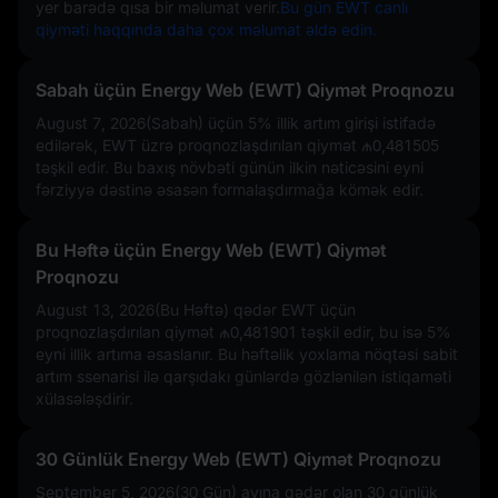
yer barədə qısa bir məlumat verir.
Bu gün EWT canlı
qiyməti haqqında daha çox məlumat əldə edin.
Sabah üçün Energy Web (EWT) Qiymət Proqnozu
August 7, 2026(Sabah) üçün
5%
illik artım girişi istifadə
edilərək, EWT üzrə proqnozlaşdırılan qiymət
₼0,481505
təşkil edir. Bu baxış növbəti günün ilkin nəticəsini eyni
fərziyyə dəstinə əsasən formalaşdırmağa kömək edir.
Bu Həftə üçün Energy Web (EWT) Qiymət
Proqnozu
August 13, 2026(Bu Həftə) qədər EWT üçün
proqnozlaşdırılan qiymət
₼0,481901
təşkil edir, bu isə
5%
eyni illik artıma əsaslanır. Bu həftəlik yoxlama nöqtəsi sabit
artım ssenarisi ilə qarşıdakı günlərdə gözlənilən istiqaməti
xülasələşdirir.
30 Günlük Energy Web (EWT) Qiymət Proqnozu
September 5, 2026(30 Gün) ayına qədər olan 30 günlük