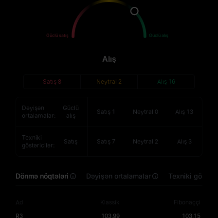
Satış
Alış
Güclü satış
Güclü alış
Alış
Satış
8
Neytral
2
Alış
16
Dəyişən
Güclü
Satış
1
Neytral
0
Alış
13
ortalamalar
:
alış
Texniki
Satış
Satış
7
Neytral
2
Alış
3
göstəricilər
:
Dönmə nöqtələri
Dəyişən ortalamalar
Texniki göstəri
Ad
Klassik
Fibonaççi
R3
103,99
103,15