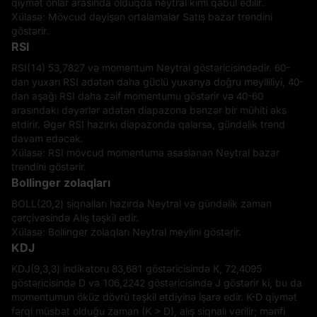
qiymət onlar arasında olduqda neytral kimi qəbul edilir.
Xülasə: Mövcud dəyişən ortalamalar Satış bazar trendini
göstərir.
RSI
RSI(14) 53,7827 və momentum Neytral göstəricisindədir. 60-
dan yuxarı RSI adətən daha güclü yuxarıya doğru meylliliyi, 40-
dan aşağı RSI daha zəif momentumu göstərir və 40-60
arasındakı dəyərlər adətən diapazona bənzər bir mühiti əks
etdirir. Əgər RSI hazırkı diapazonda qalarsa, gündəlik trend
davam edəcək.
Xülasə: RSI mövcud momentuma əsaslanan Neytral bazar
trendini göstərir.
Bollinger zolaqları
BOLL(20,2) siqnalları hazırda Neytral və gündəlik zaman
çərçivəsində Alış təşkil edir.
Xülasə: Bollinger zolaqları Neytral meylini göstərir.
KDJ
KDJ(9,3,3) indikatoru 83,681 göstəricisində K, 72,4095
göstəricisində D və 106,2242 göstəricisində J göstərir ki, bu da
momentumun öküz dövrü təşkil etdiyinə işarə edir. K-D qiymət
fərqi müsbət olduğu zaman (K > D), alış siqnalı verilir; mənfi