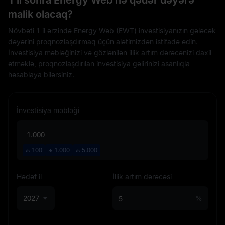
1 il sonra Energy Web nə qədər dəyərə
malik olacaq?
Növbəti 1 il ərzində Energy Web (EWT) investisiyanızın gələcək
dəyərini proqnozlaşdırmaq üçün alətimizdən istifadə edin.
İnvestisiya məbləğinizi və gözlənilən illik artım dərəcənizi daxil
etməklə, proqnozlaşdırılan investisiya gəlirinizi asanlıqla
hesablaya bilərsiniz.
İnvestisiya məbləği
₼
100
₼
1.000
₼
5.000
Hədəf il
İllik artım dərəcəsi
2027
%