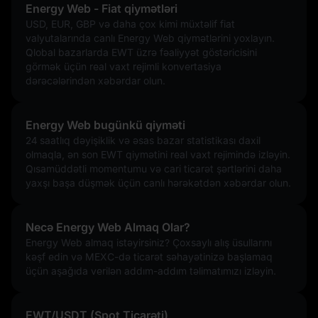
Energy Web - Fiat qiymətləri
USD, EUR, GBP və daha çox kimi müxtəlif fiat
valyutalarında canlı Energy Web qiymətlərini yoxlayın.
Qlobal bazarlarda EWT üzrə fəaliyyət göstəricisini
görmək üçün real vaxt rejimli konvertasiya
dərəcələrindən xəbərdar olun.
Energy Web bugünkü qiyməti
24 saatlıq dəyişiklik və əsas bazar statistikası daxil
olmaqla, ən son EWT qiymətini real vaxt rejimində izləyin.
Qısamüddətli momentumu və cari ticarət şərtlərini daha
yaxşı başa düşmək üçün canlı hərəkətdən xəbərdar olun.
Necə Energy Web Almaq Olar?
Energy Web almaq istəyirsiniz? Çoxsaylı alış üsullarını
kəşf edin və MEXC-də ticarət səhayətinizə başlamaq
üçün aşağıda verilən addım-addım təlimatımızı izləyin.
EWT/USDT (Spot Ticarəti)