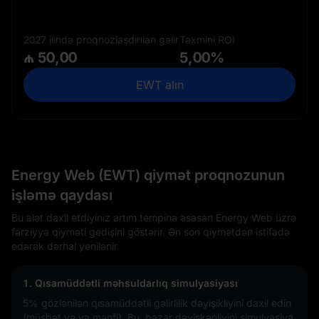
2027 ilində proqnozlaşdırılan gəlir
Təxmini ROI
₼ 50,00
5,00%
EWT alın
Energy Web (EWT) qiymət proqnozunun
işləmə qaydası
Bu alət daxil etdiyiniz artım tempinə əsasən Energy Web üzrə
fərziyyə qiyməti gedişini göstərir. Ən son qiymətdən istifadə
edərək dərhal yenilənir.
1. Qısamüddətli məhsuldarlıq simulyasiyası
5%
gözlənilən qısamüddətli gəlirlilik dəyişikliyini daxil edin
(müsbət və ya mənfi). Bu, bazar dəyişkənliyini simulyasiya