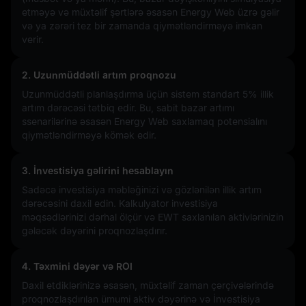
etməyə və müxtəlif şərtlərə əsasən Energy Web üzrə gəlir
və ya zərəri tez bir zamanda qiymətləndirməyə imkan
verir.
2. Uzunmüddətli artım proqnozu
Uzunmüddətli planlaşdırma üçün sistem standart 5% illik
artım dərəcəsi tətbiq edir. Bu, sabit bazar artımı
ssenarilərinə əsasən Energy Web saxlamaq potensialını
qiymətləndirməyə kömək edir.
3. İnvestisiya gəlirini hesablayın
Sadəcə investisiya məbləğinizi və gözlənilən illik artım
dərəcəsini daxil edin. Kalkulyator investisiya
məqsədlərinizi dərhal ölçür və EWT saxlanılan aktivlərinizin
gələcək dəyərini proqnozlaşdırır.
4. Təxmini dəyər və ROI
Daxil etdiklərinizə əsasən, müxtəlif zaman çərçivələrində
proqnozlaşdırılan ümumi aktiv dəyərinə və İnvestisiya