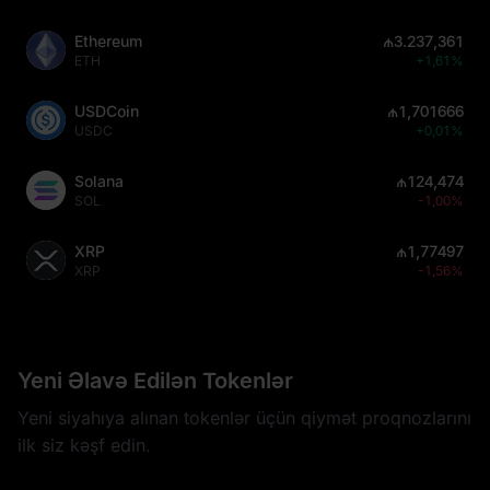
Ethereum
₼3.237,361
ETH
+1,61%
USDCoin
₼1,701666
USDC
+0,01%
Solana
₼124,474
SOL
-1,00%
XRP
₼1,77497
XRP
-1,56%
Yeni Əlavə Edilən Tokenlər
Yeni siyahıya alınan tokenlər üçün qiymət proqnozlarını
ilk siz kəşf edin.