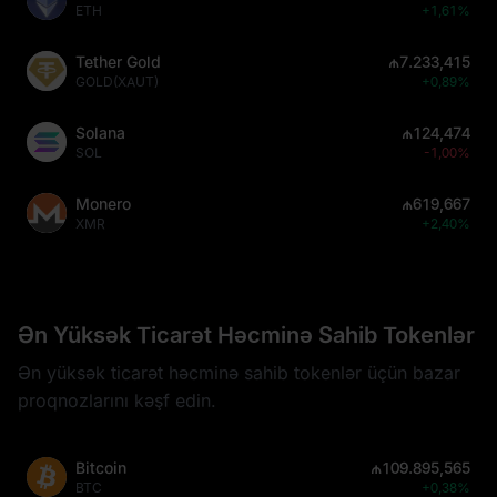
ETH
+1,61%
Tether Gold
₼7.233,415
GOLD(XAUT)
+0,89%
Solana
₼124,474
SOL
-1,00%
Monero
₼619,667
XMR
+2,40%
Ən Yüksək Ticarət Həcminə Sahib Tokenlər
Ən yüksək ticarət həcminə sahib tokenlər üçün bazar
proqnozlarını kəşf edin.
Bitcoin
₼109.895,565
BTC
+0,38%