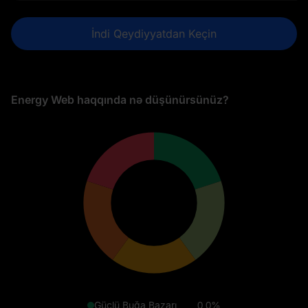
İndi Qeydiyyatdan Keçin
Energy Web haqqında nə düşünürsünüz?
Güclü Buğa Bazarı
0,0%