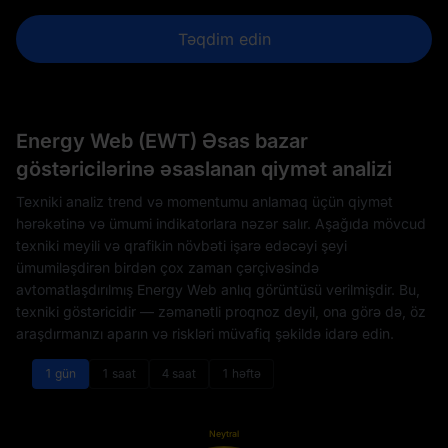
Təqdim edin
Energy Web (EWT) Əsas bazar
göstəricilərinə əsaslanan qiymət analizi
Texniki analiz trend və momentumu anlamaq üçün qiymət
hərəkətinə və ümumi indikatorlara nəzər salır. Aşağıda mövcud
texniki meyili və qrafikin növbəti işarə edəcəyi şeyi
ümumiləşdirən birdən çox zaman çərçivəsində
avtomatlaşdırılmış Energy Web anlıq görüntüsü verilmişdir. Bu,
texniki göstəricidir — zəmanətli proqnoz deyil, ona görə də, öz
araşdırmanızı aparın və riskləri müvafiq şəkildə idarə edin.
1 gün
1 saat
4 saat
1 həftə
Neytral