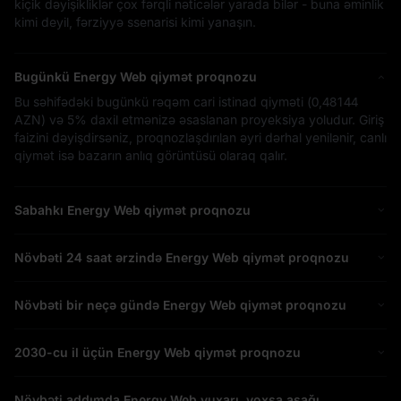
kiçik dəyişikliklər çox fərqli nəticələr yarada bilər - buna əminlik
kimi deyil, fərziyyə ssenarisi kimi yanaşın.
Bugünkü Energy Web qiymət proqnozu
Bu səhifədəki bugünkü rəqəm cari istinad qiyməti (
0,48144
AZN
) və
5%
daxil etmənizə əsaslanan proyeksiya yoludur. Giriş
faizini dəyişdirsəniz, proqnozlaşdırılan əyri dərhal yenilənir, canlı
qiymət isə bazarın anlıq görüntüsü olaraq qalır.
Sabahkı Energy Web qiymət proqnozu
Növbəti 24 saat ərzində Energy Web qiymət proqnozu
Növbəti bir neçə gündə Energy Web qiymət proqnozu
2030-cu il üçün Energy Web qiymət proqnozu
Növbəti addımda Energy Web yuxarı, yoxsa aşağı