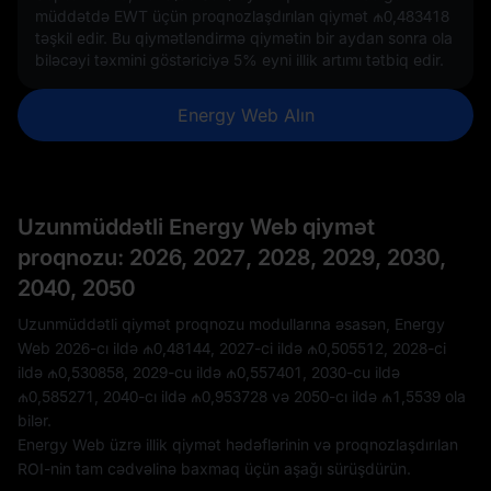
müddətdə EWT üçün proqnozlaşdırılan qiymət
₼0,483418
təşkil edir. Bu qiymətləndirmə qiymətin bir aydan sonra ola
biləcəyi təxmini göstəriciyə
5%
eyni illik artımı tətbiq edir.
Energy Web Alın
Uzunmüddətli Energy Web qiymət
proqnozu: 2026, 2027, 2028, 2029, 2030,
2040, 2050
Uzunmüddətli qiymət proqnozu modullarına əsasən, Energy
Web 2026-cı ildə
₼0,48144
, 2027-ci ildə
₼0,505512
, 2028-ci
ildə
₼0,530858
, 2029-cu ildə
₼0,557401
, 2030-cu ildə
₼0,585271
, 2040-cı ildə
₼0,953728
və 2050-cı ildə
₼1,5539
ola
bilər.
Energy Web üzrə illik qiymət hədəflərinin və proqnozlaşdırılan
ROI-nin tam cədvəlinə baxmaq üçün aşağı sürüşdürün.