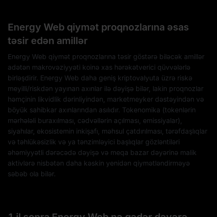
Energy Web qiymət proqnozlarına əsas
təsir edən amillər
Energy Web qiymət proqnozlarına təsir göstərə biləcək amillər
adətən makrovəziyyəti koinə xas hərəkətverici qüvvələrlə
birləşdirir. Energy Web daha geniş kriptovalyuta üzrə riskə
meyilli/riskdən yayınan axınlar ilə dəyişə bilər, lakin proqnozlar
həmçinin likvidlik dərinliyindən, marketmeyker dəstəyindən və
böyük sahibkar axınlarından asılıdır. Tokenomika (tokenlərin
mərhələli buraxılması, cədvəllərin açılması, emissiyalar),
siyahılar, ekosistemin inkişafı, məhsul çatdırılması, tərəfdaşlıqlar
və təhlükəsizlik və ya tənzimləyici başlıqlar gözləntiləri
əhəmiyyətli dərəcədə dəyişə və meqa bazar dəyərinə malik
aktivlərə nisbətən daha kəskin yenidən qiymətləndirməyə
səbəb ola bilər.