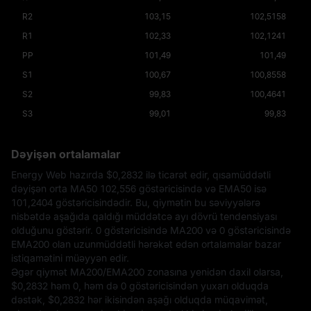
R2
103,15
102,5158
R1
102,33
102,1241
PP
101,49
101,49
S1
100,67
100,8558
S2
99,83
100,4641
S3
99,01
99,83
Dəyişən ortalamalar
Energy Web hazırda
$0,2832
ilə ticarət edir, qısamüddətli
dəyişən orta MA50 102,556 göstəricisində və EMA50 isə
101,2404 göstəricisindədir. Bu, qiymətin bu səviyyələrə
nisbətdə aşağıda qaldığı müddətcə ayı dövrü tendensiyası
olduğunu göstərir. 0 göstəricisində MA200 və 0 göstəricisində
EMA200 olan uzunmüddətli hərəkət edən ortalamalar bazar
istiqamətini müəyyən edir.
Əgər qiymət MA200/EMA200 zonasına yenidən daxil olarsa,
$0,2832
həm 0, həm də 0 göstəricisindən yuxarı olduqda
dəstək,
$0,2832
hər ikisindən aşağı olduqda müqavimət,