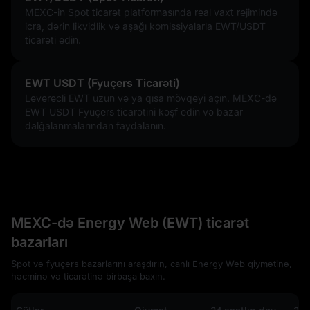
MEXC-in Spot ticarət platformasında real vaxt rejimində
icra, dərin likvidlik və aşağı komissiyalarla EWT/USDT
ticarəti edin.
EWT USDT (Fyuçers Ticarəti)
Leverecli EWT uzun və ya qısa mövqeyi açın. MEXC-də
EWT USDT Fyuçers ticarətini kəşf edin və bazar
dalğalanmalarından faydalanın.
MEXC-də Energy Web (EWT) ticarət
bazarları
Spot və fyuçers bazarlarını araşdırın, canlı Energy Web qiymətinə,
həcminə və ticarətinə birbaşa baxın.