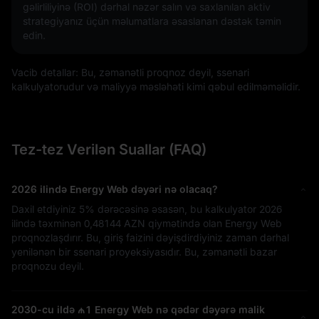
gəlirliliyinə (ROI) dərhal nəzər salın və saxlanılan aktiv
strategiyanız üçün məlumatlara əsaslanan dəstək təmin
edin.
Vacib detallar: Bu, zəmanətli proqnoz deyil, ssenari
kalkulyatorudur və maliyyə məsləhəti kimi qəbul edilməməlidir.
Tez-tez Verilən Suallar (FAQ)
2026 ilində Energy Web dəyəri nə olacaq?
Daxil etdiyiniz
5%
dərəcəsinə əsasən, bu kalkulyator 2026
ilində təxminən
0,48144 AZN
qiymətində olan Energy Web
proqnozlaşdırır. Bu, giriş faizini dəyişdirdiyiniz zaman dərhal
yenilənən bir ssenari proyeksiyasıdır. Bu, zəmanətli bazar
proqnozu deyil.
2030-cu ildə
₼1
Energy Web nə qədər dəyərə malik