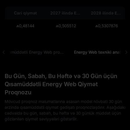
Cari qiymət
2027 ilində EWT
2028 ilində EWT
₼0,48144
₼0,505512
₼0,5307876
Uzunmüddətli Energy Web proqnozu
Energy Web texniki analizi
Bu Gün, Sabah, Bu Həftə və 30 Gün üçün
Qısamüddətli Energy Web Qiymət
Proqnozu
Mövcud proqnoz məlumatlarına əsasən model növbəti 30 gün
ərzində qısamüddətli qiymət gedişatı proqnozlaşdırır. Aşağıdakı
cədvəldə bu gün, sabah, bu həftə və 30 günlük müddət üçün
gözlənilən qiymət səviyyələri göstərilir.