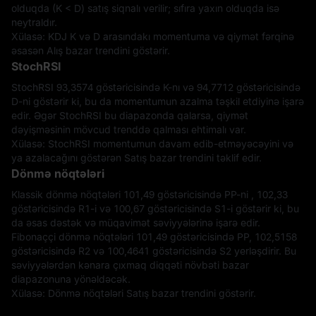
olduqda (K < D) satış siqnalı verilir; sıfıra yaxın olduqda isə
neytraldır.
Xülasə: KDJ K və D arasındakı momentuma və qiymət fərqinə
əsasən Alış bazar trendini göstərir.
StochRSI
StochRSI 93,3574 göstəricisində K-nı və 94,7712 göstəricisində
D-ni göstərir ki, bu da momentumun azalma təşkil etdiyinə işarə
edir. Əgər StochRSI bu diapazonda qalarsa, qiymət
dəyişməsinin mövcud trenddə qalması ehtimalı var.
Xülasə: StochRSI momentumun davam edib-etməyəcəyini və
ya azalacağını göstərən Satış bazar trendini təklif edir.
Dönmə nöqtələri
Klassik dönmə nöqtələri 101,49 göstəricisində PP-ni , 102,33
göstəricisində R1-i və 100,67 göstəricisində S1-i göstərir ki, bu
da əsas dəstək və müqavimət səviyyələrinə işarə edir.
Fibonaççi dönmə nöqtələri 101,49 göstəricisində PP, 102,5158
göstəricisində R2 və 100,4641 göstəricisində S2 yerləşdirir. Bu
səviyyələrdən kənara çıxmaq diqqəti növbəti bazar
diapazonuna yönəldəcək.
Xülasə: Dönmə nöqtələri Satış bazar trendini göstərir.