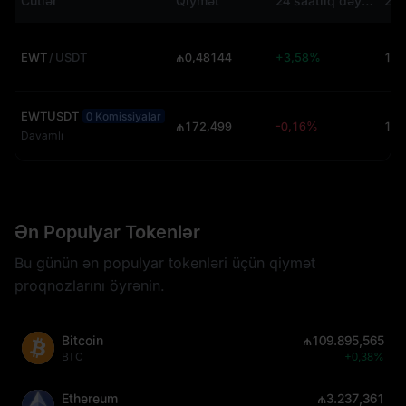
Cütlər
Qiymət
24 saatlıq dəyişiklik
EWT
/
USDT
₼0,48144
+3,58%
EWTUSDT
0 Komissiyalar
₼172,499
-0,16%
Davamlı
Ən Populyar Tokenlər
Bu günün ən populyar tokenləri üçün qiymət
proqnozlarını öyrənin.
Bitcoin
₼109.895,565
BTC
+0,38%
Ethereum
₼3.237,361