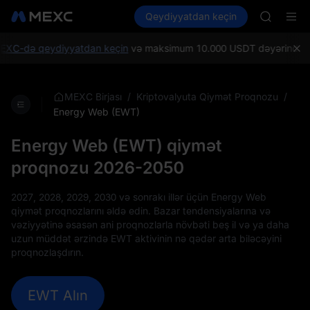
MINIMA
Kripto al
Bazarlar
Qeydiyyatdan keçin
Spot
Futures
HEI
PLTR
CAP
UNITREE
C-də qeydiyyatdan keçin
və maksimum 10.000 USDT dəyərində Yeni ist
Unitree 
BLESS
MINIMA
/
/
MEXC Birjası
Kriptovalyuta Qiymət Proqnozu
HEI
Energy Web (EWT)
CAP
UNITREE
Energy Web (EWT) qiymət
Unitree 
proqnozu 2026-2050
2027, 2028, 2029, 2030 və sonrakı illər üçün Energy Web
qiymət proqnozlarını əldə edin. Bazar tendensiyalarına və
vəziyyətinə əsasən ani proqnozlarla növbəti beş il və ya daha
uzun müddət ərzində EWT aktivinin nə qədər arta biləcəyini
proqnozlaşdırın.
EWT Alın