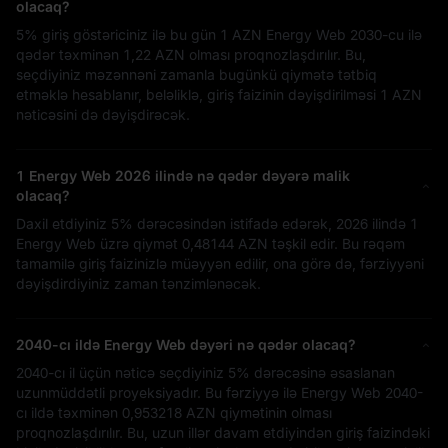
olacaq?
5%
giriş göstəriciniz ilə bu gün
1 AZN
Energy Web 2030-cu ilə
qədər təxminən
1,22 AZN
olması proqnozlaşdırılır. Bu,
seçdiyiniz məzənnəni zamanla bugünkü qiymətə tətbiq
etməklə hesablanır, beləliklə, giriş faizinin dəyişdirilməsi
1 AZN
nəticəsini də dəyişdirəcək.
1 Energy Web 2026 ilində nə qədər dəyərə malik
olacaq?
Daxil etdiyiniz
5%
dərəcəsindən istifadə edərək, 2026 ilində 1
Energy Web üzrə qiymət
0,48144 AZN
təşkil edir. Bu rəqəm
tamamilə giriş faizinizlə müəyyən edilir, ona görə də, fərziyyəni
dəyişdirdiyiniz zaman tənzimlənəcək.
2040-cı ildə Energy Web dəyəri nə qədər olacaq?
2040-cı il üçün nəticə seçdiyiniz
5%
dərəcəsinə əsaslanan
uzunmüddətli proyeksiyadır. Bu fərziyyə ilə Energy Web 2040-
cı ildə təxminən
0,953218 AZN
qiymətinin olması
proqnozlaşdırılır. Bu, uzun illər davam etdiyindən giriş faizindəki