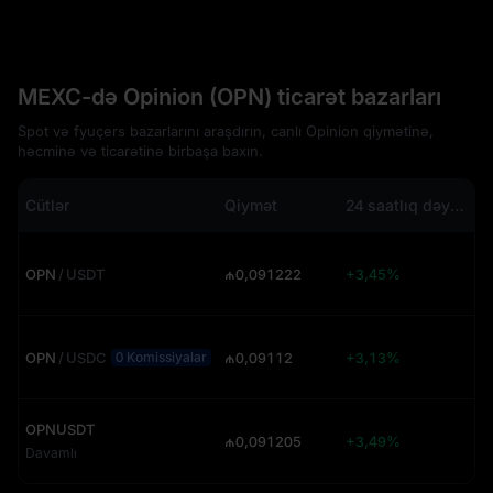
MEXC-də Opinion (OPN) ticarət bazarları
Spot və fyuçers bazarlarını araşdırın, canlı Opinion qiymətinə,
həcminə və ticarətinə birbaşa baxın.
Cütlər
Qiymət
24 saatlıq dəyişiklik
OPN
/
USDT
₼0,091222
+3,45%
1
OPN
/
USDC
₼0,09112
+3,13%
1
0 Komissiyalar
OPNUSDT
₼0,091205
+3,49%
5
Davamlı