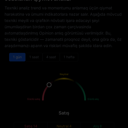
Texniki analiz trend və momentumu anlamaq üçün qiymət
hərəkətinə və ümumi indikatorlara nəzər salır. Aşağıda mövcud
texniki meyili və qrafikin növbəti işarə edəcəyi şeyi
ümumiləşdirən birdən çox zaman çərçivəsində
avtomatlaşdırılmış Opinion anlıq görüntüsü verilmişdir. Bu,
texniki göstəricidir — zəmanətli proqnoz deyil, ona görə də, öz
araşdırmanızı aparın və riskləri müvafiq şəkildə idarə edin.
1 gün
1 saat
4 saat
1 həftə
Neytral
Satış
Alış
Güclü satış
Güclü alış
Satış
Satış
14
Neytral
4
Alış
8