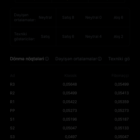
Dəyişən
Neytral
Satış
8
Neytral
0
Alış
6
ortalamalar
:
Texniki
Satış
Satış
6
Neytral
4
Alış
2
göstəricilər
:
Dönmə nöqtələri
Dəyişən ortalamalar
Texniki göstəri
Ad
Klassik
Fibonaççi
R3
0,05648
0,05499
R2
0,05499
0,05413
R1
0,05422
0,05359
PP
0,05273
0,05273
S1
0,05196
0,05187
S2
0,05047
0,05133
S3
0,0497
0,05047