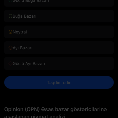
Güclü Buğa Bazarı
Buğa Bazarı
Neytral
Ayı Bazarı
Güclü Ayı Bazarı
Təqdim edin
Opinion (OPN) Əsas bazar göstəricilərinə
əsaslanan qiymət analizi