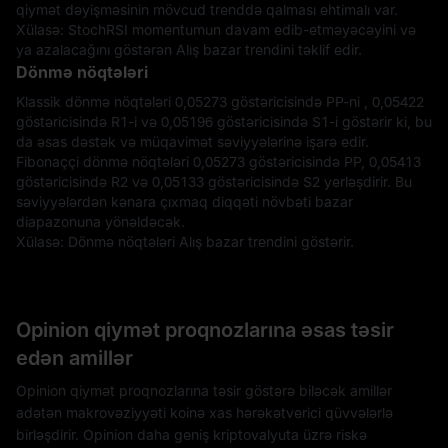
qiymət dəyişməsinin mövcud trenddə qalması ehtimalı var.
Xülasə: StochRSI momentumun davam edib-etməyəcəyini və
ya azalacağını göstərən Alış bazar trendini təklif edir.
Dönmə nöqtələri
Klassik dönmə nöqtələri 0,05273 göstəricisində PP-ni , 0,05422
göstəricisində R1-i və 0,05196 göstəricisində S1-i göstərir ki, bu
da əsas dəstək və müqavimət səviyyələrinə işarə edir.
Fibonaççi dönmə nöqtələri 0,05273 göstəricisində PP, 0,05413
göstəricisində R2 və 0,05133 göstəricisində S2 yerləşdirir. Bu
səviyyələrdən kənara çıxmaq diqqəti növbəti bazar
diapazonuna yönəldəcək.
Xülasə: Dönmə nöqtələri Alış bazar trendini göstərir.
Opinion qiymət proqnozlarına əsas təsir
edən amillər
Opinion qiymət proqnozlarına təsir göstərə biləcək amillər
adətən makrovəziyyəti koinə xas hərəkətverici qüvvələrlə
birləşdirir. Opinion daha geniş kriptovalyuta üzrə riskə