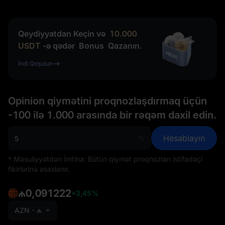
Qeydiyyatdan Keçin və
10.000
USDT
-ə qədər
Bonus
Qazanın.
İndi Qoşulun
Opinion qiymətini proqnozlaşdırmaq üçün
-100 ilə 1.000 arasında bir rəqəm daxil edin.
Hesablayın
%
* Məsuliyyətdən İmtina: Bütün qiymət proqnozları istifadəçi
fikirlərinə əsaslanır.
₼0,091222
+3,45%
AZN - ₼