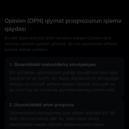
Opinion (OPN) qiymət proqnozunun işləmə
qaydası
Bu alət daxil etdiyiniz artım tempinə əsasən Opinion üzrə
fərziyyə qiyməti gedişini göstərir. Ən son qiymətdən istifadə
edərək dərhal yenilənir.
1. Qısamüddətli məhsuldarlıq simulyasiyası
5%
gözlənilən qısamüddətli gəlirlilik dəyişikliyini daxil edin
(müsbət və ya mənfi). Bu, bazar dəyişkənliyini simulyasiya
etməyə və müxtəlif şərtlərə əsasən Opinion üzrə gəlir və
ya zərəri tez bir zamanda qiymətləndirməyə imkan verir.
2. Uzunmüddətli artım proqnozu
Uzunmüddətli planlaşdırma üçün sistem standart 5% illik
artım dərəcəsi tətbiq edir. Bu, sabit bazar artımı
ssenarilərinə əsasən Opinion saxlamaq potensialını