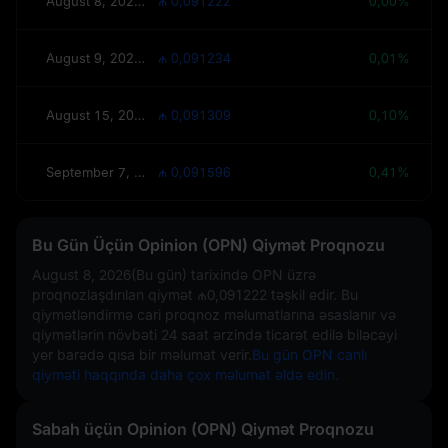
August 8, 2026(Bu gün)
₼ 0,091222
0,00%
August 9, 2026(Sabah)
₼ 0,091234
0,01%
August 15, 2026(Bu Həftə)
₼ 0,091309
0,10%
September 7, 2026(30 Gün)
₼ 0,091596
0,41%
Bu Gün Üçün Opinion (OPN) Qiymət Proqnozu
August 8, 2026(Bu gün)
tarixində OPN üzrə
proqnozlaşdırılan qiymət
₼0,091222
təşkil edir. Bu
qiymətləndirmə cari proqnoz məlumatlarına əsaslanır və
qiymətlərin növbəti 24 saat ərzində ticarət edilə biləcəyi
yer barədə qısa bir məlumat verir.
Bu gün OPN canlı
qiyməti haqqında daha çox məlumat əldə edin.
Sabah üçün Opinion (OPN) Qiymət Proqnozu