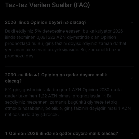
Tez-tez Verilən Suallar (FAQ)
2026 ilində Opinion dəyəri nə olacaq?
Daxil etdiyiniz
5%
dərəcəsinə əsasən, bu kalkulyator 2026
ilində təxminən
0,091222 AZN
qiymətində olan Opinion
proqnozlaşdırır. Bu, giriş faizini dəyişdirdiyiniz zaman dərhal
yenilənən bir ssenari proyeksiyasıdır. Bu, zəmanətli bazar
proqnozu deyil.
2030-cu ildə
₼1
Opinion nə qədər dəyərə malik
olacaq?
5%
giriş göstəriciniz ilə bu gün
1 AZN
Opinion 2030-cu ilə
qədər təxminən
1,22 AZN
olması proqnozlaşdırılır. Bu,
seçdiyiniz məzənnəni zamanla bugünkü qiymətə tətbiq
etməklə hesablanır, beləliklə, giriş faizinin dəyişdirilməsi
1 AZN
nəticəsini də dəyişdirəcək.
1 Opinion 2026 ilində nə qədər dəyərə malik olacaq?