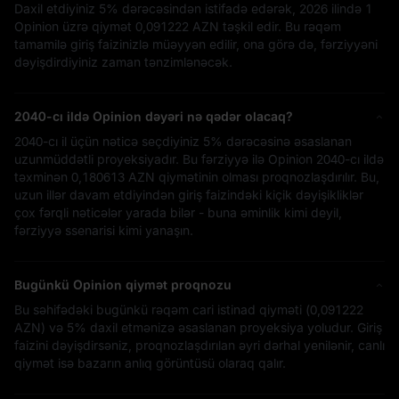
Daxil etdiyiniz
5%
dərəcəsindən istifadə edərək, 2026 ilində 1
Opinion üzrə qiymət
0,091222 AZN
təşkil edir. Bu rəqəm
tamamilə giriş faizinizlə müəyyən edilir, ona görə də, fərziyyəni
dəyişdirdiyiniz zaman tənzimlənəcək.
2040-cı ildə Opinion dəyəri nə qədər olacaq?
2040-cı il üçün nəticə seçdiyiniz
5%
dərəcəsinə əsaslanan
uzunmüddətli proyeksiyadır. Bu fərziyyə ilə Opinion 2040-cı ildə
təxminən
0,180613 AZN
qiymətinin olması proqnozlaşdırılır. Bu,
uzun illər davam etdiyindən giriş faizindəki kiçik dəyişikliklər
çox fərqli nəticələr yarada bilər - buna əminlik kimi deyil,
fərziyyə ssenarisi kimi yanaşın.
Bugünkü Opinion qiymət proqnozu
Bu səhifədəki bugünkü rəqəm cari istinad qiyməti (
0,091222
AZN
) və
5%
daxil etmənizə əsaslanan proyeksiya yoludur. Giriş
faizini dəyişdirsəniz, proqnozlaşdırılan əyri dərhal yenilənir, canlı
qiymət isə bazarın anlıq görüntüsü olaraq qalır.