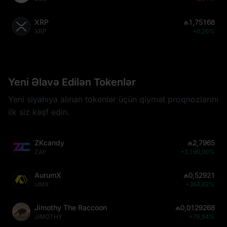
XRP
₼1,75168
XRP
+0,26%
Yeni Əlavə Edilən Tokenlər
Yeni siyahıya alınan tokenlər üçün qiymət proqnozlarını
ilk siz kəşf edin.
ZKcandy
₼2,7965
ZAY
+3.190,00%
AurumX
₼0,52921
UMX
+364,62%
Jimothy The Raccoon
₼0,0129268
JIMOTHY
+76,54%