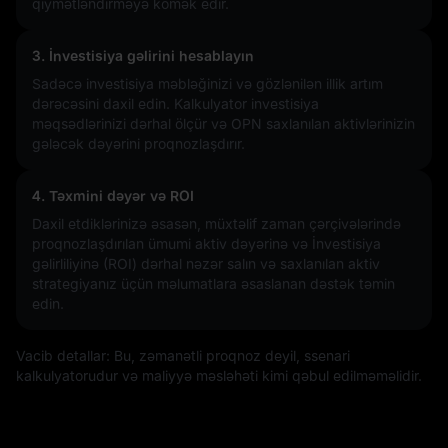
qiymətləndirməyə kömək edir.
3. İnvestisiya gəlirini hesablayın
Sadəcə investisiya məbləğinizi və gözlənilən illik artım
dərəcəsini daxil edin. Kalkulyator investisiya
məqsədlərinizi dərhal ölçür və OPN saxlanılan aktivlərinizin
gələcək dəyərini proqnozlaşdırır.
4. Təxmini dəyər və ROI
Daxil etdiklərinizə əsasən, müxtəlif zaman çərçivələrində
proqnozlaşdırılan ümumi aktiv dəyərinə və İnvestisiya
gəlirliliyinə (ROI) dərhal nəzər salın və saxlanılan aktiv
strategiyanız üçün məlumatlara əsaslanan dəstək təmin
edin.
Vacib detallar: Bu, zəmanətli proqnoz deyil, ssenari
kalkulyatorudur və maliyyə məsləhəti kimi qəbul edilməməlidir.