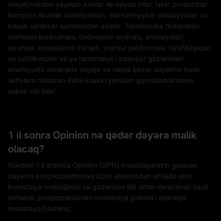
meyilli/riskdən yayınan axınlar ilə dəyişə bilər, lakin proqnozlar
həmçinin likvidlik dərinliyindən, marketmeyker dəstəyindən və
böyük sahibkar axınlarından asılıdır. Tokenomika (tokenlərin
mərhələli buraxılması, cədvəllərin açılması, emissiyalar),
siyahılar, ekosistemin inkişafı, məhsul çatdırılması, tərəfdaşlıqlar
və təhlükəsizlik və ya tənzimləyici başlıqlar gözləntiləri
əhəmiyyətli dərəcədə dəyişə və meqa bazar dəyərinə malik
aktivlərə nisbətən daha kəskin yenidən qiymətləndirməyə
səbəb ola bilər.
1 il sonra Opinion nə qədər dəyərə malik
olacaq?
Növbəti 1 il ərzində Opinion (OPN) investisiyanızın gələcək
dəyərini proqnozlaşdırmaq üçün alətimizdən istifadə edin.
İnvestisiya məbləğinizi və gözlənilən illik artım dərəcənizi daxil
etməklə, proqnozlaşdırılan investisiya gəlirinizi asanlıqla
hesablaya bilərsiniz.