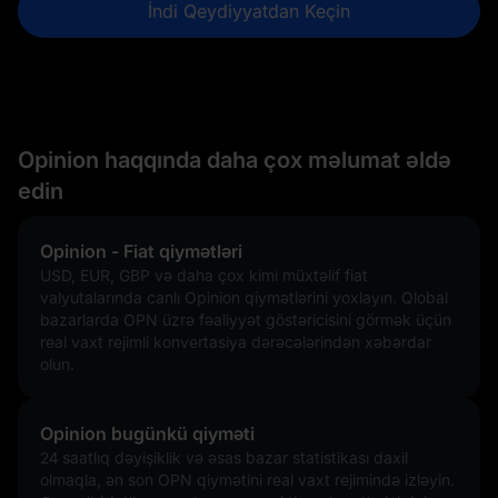
İndi Qeydiyyatdan Keçin
Opinion haqqında daha çox məlumat əldə
edin
Opinion - Fiat qiymətləri
USD, EUR, GBP və daha çox kimi müxtəlif fiat
valyutalarında canlı Opinion qiymətlərini yoxlayın. Qlobal
bazarlarda OPN üzrə fəaliyyət göstəricisini görmək üçün
real vaxt rejimli konvertasiya dərəcələrindən xəbərdar
olun.
Opinion bugünkü qiyməti
24 saatlıq dəyişiklik və əsas bazar statistikası daxil
olmaqla, ən son OPN qiymətini real vaxt rejimində izləyin.