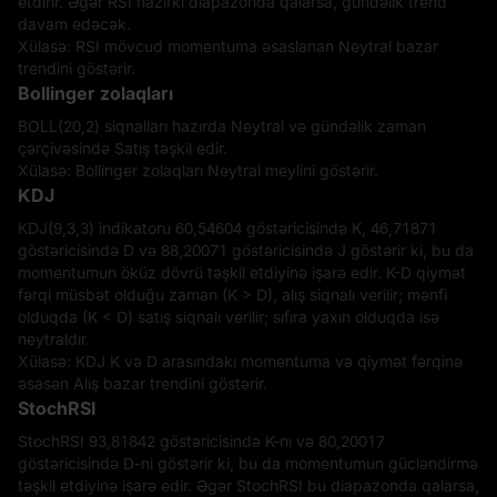
etdirir. Əgər RSI hazırkı diapazonda qalarsa, gündəlik trend
davam edəcək.
Xülasə: RSI mövcud momentuma əsaslanan Neytral bazar
trendini göstərir.
Bollinger zolaqları
BOLL(20,2) siqnalları hazırda Neytral və gündəlik zaman
çərçivəsində Satış təşkil edir.
Xülasə: Bollinger zolaqları Neytral meylini göstərir.
KDJ
KDJ(9,3,3) indikatoru 60,54604 göstəricisində K, 46,71871
göstəricisində D və 88,20071 göstəricisində J göstərir ki, bu da
momentumun öküz dövrü təşkil etdiyinə işarə edir. K-D qiymət
fərqi müsbət olduğu zaman (K > D), alış siqnalı verilir; mənfi
olduqda (K < D) satış siqnalı verilir; sıfıra yaxın olduqda isə
neytraldır.
Xülasə: KDJ K və D arasındakı momentuma və qiymət fərqinə
əsasən Alış bazar trendini göstərir.
StochRSI
StochRSI 93,81842 göstəricisində K-nı və 80,20017
göstəricisində D-ni göstərir ki, bu da momentumun gücləndirmə
təşkil etdiyinə işarə edir. Əgər StochRSI bu diapazonda qalarsa,