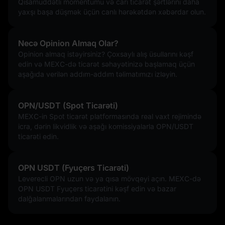
Qısamüddətli momentumu və cari ticarət şərtlərini daha
yaxşı başa düşmək üçün canlı hərəkətdən xəbərdar olun.
Necə Opinion Almaq Olar?
Opinion almaq istəyirsiniz? Çoxsaylı alış üsullarını kəşf
edin və MEXC-də ticarət səhayətinizə başlamaq üçün
aşağıda verilən addım-addım təlimatımızı izləyin.
OPN/USDT (Spot Ticarəti)
MEXC-in Spot ticarət platformasında real vaxt rejimində
icra, dərin likvidlik və aşağı komissiyalarla OPN/USDT
ticarəti edin.
OPN USDT (Fyuçers Ticarəti)
Leverecli OPN uzun və ya qısa mövqeyi açın. MEXC-də
OPN USDT Fyuçers ticarətini kəşf edin və bazar
dalğalanmalarından faydalanın.