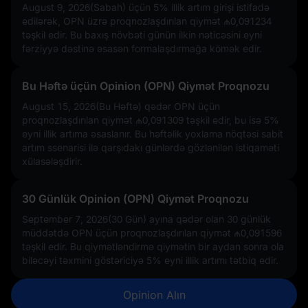
August 9, 2026(Sabah) üçün
5%
illik artım girişi istifadə
edilərək, OPN üzrə proqnozlaşdırılan qiymət
₼0,091234
təşkil edir. Bu baxış növbəti günün ilkin nəticəsini eyni
fərziyyə dəstinə əsasən formalaşdırmağa kömək edir.
Bu Həftə üçün Opinion (OPN) Qiymət Proqnozu
August 15, 2026(Bu Həftə) qədər OPN üçün
proqnozlaşdırılan qiymət
₼0,091309
təşkil edir, bu isə
5%
eyni illik artıma əsaslanır. Bu həftəlik yoxlama nöqtəsi sabit
artım ssenarisi ilə qarşıdakı günlərdə gözlənilən istiqaməti
xülasələşdirir.
30 Günlük Opinion (OPN) Qiymət Proqnozu
September 7, 2026(30 Gün) ayına qədər olan 30 günlük
müddətdə OPN üçün proqnozlaşdırılan qiymət
₼0,091596
təşkil edir. Bu qiymətləndirmə qiymətin bir aydan sonra ola
biləcəyi təxmini göstəriciyə
5%
eyni illik artımı tətbiq edir.
Opinion Alın