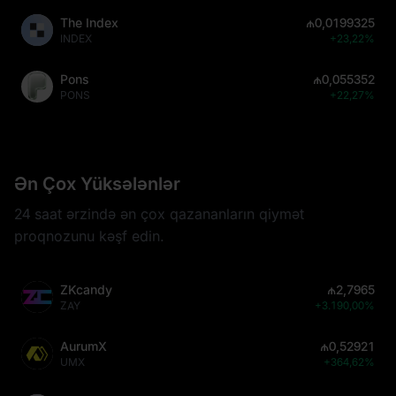
The Index
₼0,0199325
INDEX
+23,22%
Pons
₼0,055352
PONS
+22,27%
Ən Çox Yüksələnlər
24 saat ərzində ən çox qazananların qiymət
proqnozunu kəşf edin.
ZKcandy
₼2,7965
ZAY
+3.190,00%
AurumX
₼0,52921
UMX
+364,62%