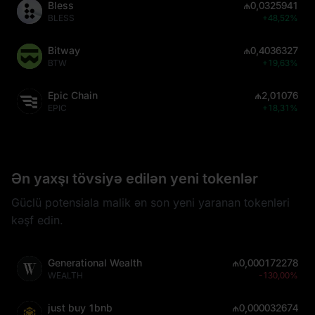
Bless
₼0,0325941
BLESS
+48,52%
Bitway
₼0,4036327
BTW
+19,63%
Epic Chain
₼2,01076
EPIC
+18,31%
Ən yaxşı tövsiyə edilən yeni tokenlər
Güclü potensiala malik ən son yeni yaranan tokenləri
kəşf edin.
Generational Wealth
₼0,000172278
WEALTH
-130,00%
just buy 1bnb
₼0,000032674