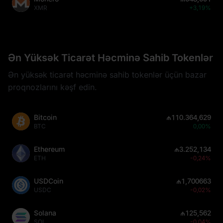
XMR
+3,19%
Ən Yüksək Ticarət Həcminə Sahib Tokenlər
Ən yüksək ticarət həcminə sahib tokenlər üçün bazar
proqnozlarını kəşf edin.
Bitcoin
₼110.364,629
BTC
0,00%
Ethereum
₼3.252,134
ETH
-0,24%
USDCoin
₼1,700663
USDC
-0,02%
Solana
₼125,562
SOL
-0,04%