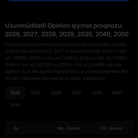
Uzunmüddətli Opinion qiymət proqnozu:
2026, 2027, 2028, 2029, 2030, 2040, 2050
Uzunmüddətli qiymət proqnozu modullarına əsasən, Opinion
2026-cı ildə
₼0,091222
, 2027-ci ildə
₼0,095783
, 2028-ci ildə
₼0,100585
, 2029-cu ildə
₼0,105614
, 2030-cu ildə
₼0,110895
,
2040-cı ildə
₼0,180709
və 2050-cı ildə
₼0,294436
ola bilər.
Opinion üzrə illik qiymət hədəflərinin və proqnozlaşdırılan ROI-
nin tam cədvəlinə baxmaq üçün aşağı sürüşdürün.
2026
2027
2028
2029
2030
2040
2050
Ay
Min. Qiymət
Ort. Qiymət