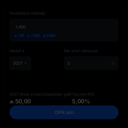
İnvestisiya məbləği
₼
100
₼
1.000
₼
5.000
Hədəf il
İllik artım dərəcəsi
2027
%
2027 ilində proqnozlaşdırılan gəlir
Təxmini ROI
₼ 50,00
5,00%
OPN alın