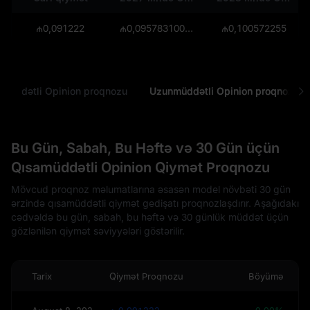
₼0,091222
₼0,0957831000000000068
₼0,100572255
amüddətli Opinion proqnozu
Uzunmüddətli Opinion proqnozu
Bu Gün, Sabah, Bu Həftə və 30 Gün üçün
Qısamüddətli Opinion Qiymət Proqnozu
Mövcud proqnoz məlumatlarına əsasən model növbəti 30 gün
ərzində qısamüddətli qiymət gedişatı proqnozlaşdırır. Aşağıdakı
cədvəldə bu gün, sabah, bu həftə və 30 günlük müddət üçün
gözlənilən qiymət səviyyələri göstərilir.
Tarix
Qiymət Proqnozu
Böyümə