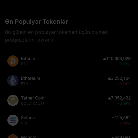
Ən Populyar Tokenlər
Bu günün ən populyar tokenləri üçün qiymət
proqnozlarını öyrənin.
Bitcoin
₼110.364,629
BTC
0,00%
Ethereum
₼3.252,134
ETH
-0,24%
Tether Gold
₼7.352,432
GOLD(XAUT)
+0,09%
Solana
₼125,562
SOL
-0,04%
Monero
₼648,091