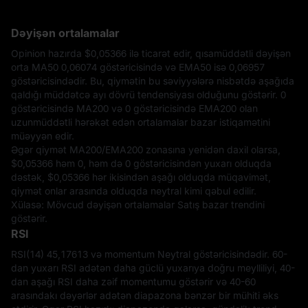
Dəyişən ortalamalar
Opinion hazırda
$0,05366
ilə ticarət edir, qısamüddətli dəyişən
orta MA50 0,06074 göstəricisində və EMA50 isə 0,06957
göstəricisindədir. Bu, qiymətin bu səviyyələrə nisbətdə aşağıda
qaldığı müddətcə ayı dövrü tendensiyası olduğunu göstərir. 0
göstəricisində MA200 və 0 göstəricisində EMA200 olan
uzunmüddətli hərəkət edən ortalamalar bazar istiqamətini
müəyyən edir.
Əgər qiymət MA200/EMA200 zonasına yenidən daxil olarsa,
$0,05366
həm 0, həm də 0 göstəricisindən yuxarı olduqda
dəstək,
$0,05366
hər ikisindən aşağı olduqda müqavimət,
qiymət onlar arasında olduqda neytral kimi qəbul edilir.
Xülasə: Mövcud dəyişən ortalamalar Satış bazar trendini
göstərir.
RSI
RSI(14) 45,17613 və momentum Neytral göstəricisindədir. 60-
dan yuxarı RSI adətən daha güclü yuxarıya doğru meylliliyi, 40-
dan aşağı RSI daha zəif momentumu göstərir və 40-60
arasındakı dəyərlər adətən diapazona bənzər bir mühiti əks