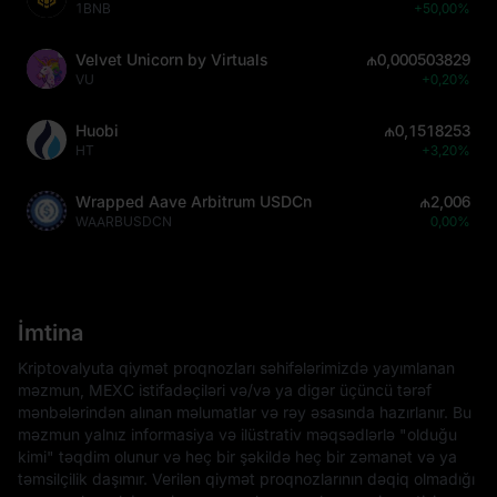
1BNB
+50,00%
Velvet Unicorn by Virtuals
₼0,000503829
VU
+0,20%
Huobi
₼0,1518253
HT
+3,20%
Wrapped Aave Arbitrum USDCn
₼2,006
WAARBUSDCN
0,00%
İmtina
Kriptovalyuta qiymət proqnozları səhifələrimizdə yayımlanan
məzmun, MEXC istifadəçiləri və/və ya digər üçüncü tərəf
mənbələrindən alınan məlumatlar və rəy əsasında hazırlanır. Bu
məzmun yalnız informasiya və ilüstrativ məqsədlərlə "olduğu
kimi" təqdim olunur və heç bir şəkildə heç bir zəmanət və ya
təmsilçilik daşımır. Verilən qiymət proqnozlarının dəqiq olmadığı