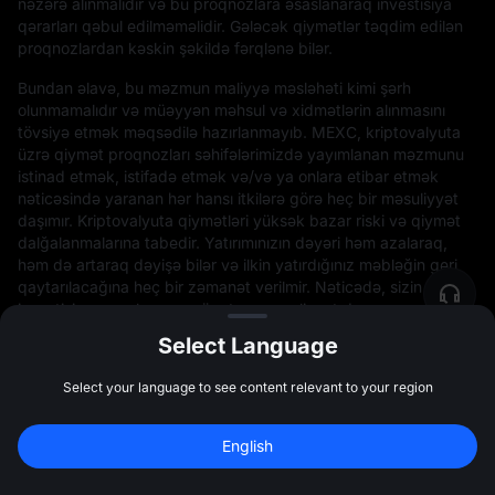
nəzərə alınmalıdır və bu proqnozlara əsaslanaraq investisiya
qərarları qəbul edilməməlidir. Gələcək qiymətlər təqdim edilən
proqnozlardan kəskin şəkildə fərqlənə bilər.
Bundan əlavə, bu məzmun maliyyə məsləhəti kimi şərh
olunmamalıdır və müəyyən məhsul və xidmətlərin alınmasını
tövsiyə etmək məqsədilə hazırlanmayıb. MEXC, kriptovalyuta
üzrə qiymət proqnozları səhifələrimizdə yayımlanan məzmunu
istinad etmək, istifadə etmək və/və ya onlara etibar etmək
nəticəsində yaranan hər hansı itkilərə görə heç bir məsuliyyət
daşımır. Kriptovalyuta qiymətləri yüksək bazar riski və qiymət
dalğalanmalarına tabedir. Yatırımınızın dəyəri həm azalaraq,
həm də artaraq dəyişə bilər və ilkin yatırdığınız məbləğin geri
qaytarılacağına heç bir zəmanət verilmir. Nəticədə, sizin
investisiya qərarlarınıza görə tam məsuliyyət daşıyırsınız və
MEXC hər hansı itkilərə görə məsuliyyət daşımır. Unutmayın ki,
Select Language
keçmiş performans gələcək nəticələr üçün etibarlı göstərici
deyil. Yalnız tanıdığınız və əlaqəli riskləri anladığınız məhsullara
Select your language to see content relevant to your region
investisiya qoyun. İnvestisiya təcrübənizi, maliyyə vəziyyətinizi,
investisiya məqsədlərinizi və risk dözümlülüyünüzü diqqətlə
nəzərdən keçirin və hər hansı investisiya qərarından əvvəl
English
müstəqil maliyyə məsləhətçisi ilə məsləhətləşin.