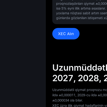
proqnozlaşdırılan qiymət
₼0,000
isə
5%
eyni illik artıma əsaslanır.
yoxlama nöqtəsi sabit artım ssena
günlərdə gözlənilən istiqaməti xül
XEC Alın
Uzunmüddətli
2027, 2028, 
Uzunmüddətli qiymət proqnozu mod
ildə
₼0,000011
, 2029-cu ildə
₼0,00
₼0,000034
ola bilər.
XEC üzrə illik qiymət hədəflərinin