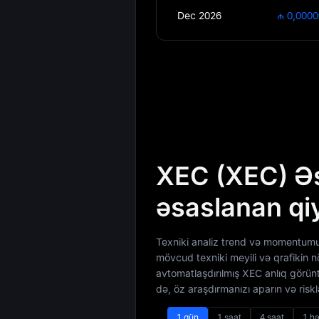
Dec 2026
₼ 0,000
XEC (XEC) Əs
əsaslanan qi
Texniki analiz trend və momentumu
mövcud texniki meyili və qrafikin 
avtomatlaşdırılmış XEC anlıq görünt
də, öz araşdırmanızı aparın və riskl
1 gün
1 saat
4 saat
1 hə