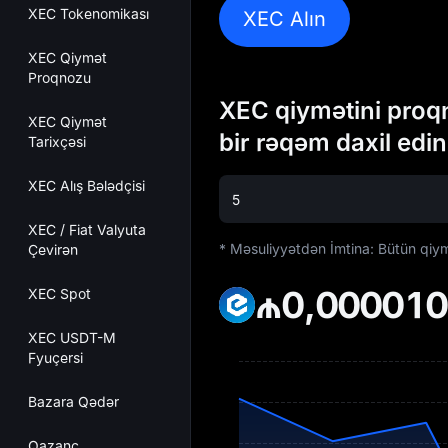
XEC Tokenomikası
XEC Alın
XEC Qiymət
Proqnozu
XEC qiymətini proq
XEC Qiymət
bir rəqəm daxil edin
Tarixçəsi
XEC Alış Bələdçisi
XEC / Fiat Valyuta
* Məsuliyyətdən İmtina: Bütün qiymət
Çevirən
₼0,00001
XEC Spot
XEC USDT-M
Fyuçersi
Bazara Qədər
Qazanc