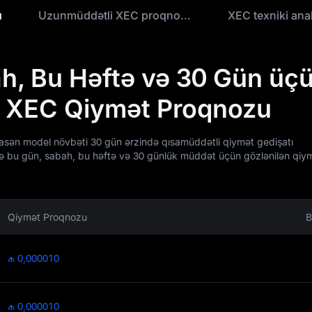
u
Uzunmüddətli XEC proqnozu
XEC texniki anal
h, Bu Həftə və 30 Gün üç
i XEC Qiymət Proqnozu
sən model növbəti 30 gün ərzində qısamüddətli qiymət gedişatı
də bu gün, sabah, bu həftə və 30 günlük müddət üçün gözlənilən qiy
Qiymət Proqnozu
B
₼ 0,000010
₼ 0,000010