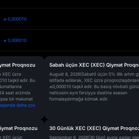
₼ 0,000010
₼ 0,000010
ymət Proqnozu
Sabah üçün XEC (XEC) Qiymət Proq
ə XEC üzrə
August 8, 2026(Sabah) üçün
5%
illik artım gi
010
təşkil edir. Bu
istifadə edilərək, XEC üzrə proqnozlaşdırıla
lumatlarına
₼0,000010
təşkil edir. Bu baxış növbəti günün
 24 saat ərzində
nəticəsini eyni fərziyyə dəstinə əsasən
 qısa bir məlumat
formalaşdırmağa kömək edir.
haqqında daha çox
Qiymət Proqnozu
30 Günlük XEC (XEC) Qiymət Proqno
ər XEC üçün
September 6, 2026(30 Gün) ayına qədər ola