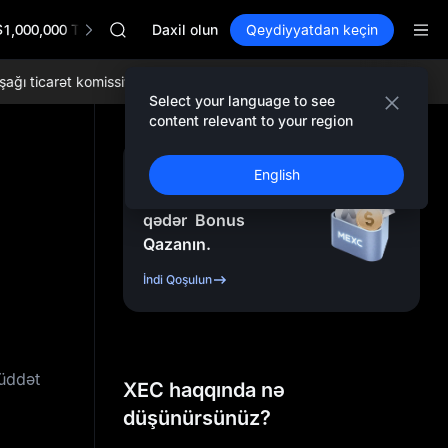
HFT
$1,000,000 TradFi Gala
UNITREE
Daxil olun
Qeydiyyatdan keçin
Unitree Future Now Live
GOLD(XAU)
ticarət komissiyaları və hərtərəfli likvidlikdən yararlanın!
İndi MEXC-
SPCX
Select your language to see
CASHCAT
content relevant to your region
HFT
UNITREE
Qeydiyyatdan Keçin
English
Unitree Future Now Live
və
10.000
USDT
-ə
qədər
Bonus
Qazanın.
İndi Qoşulun
müddət
XEC haqqında nə
düşünürsünüz?