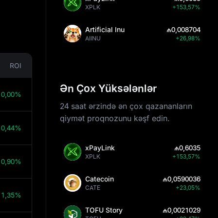
XPLK
+153,57%
Artificial Inu
₼0,008704
AIINU
+26,98%
ROI
Ən Çox Yüksələnlər
10,00%
24 saat ərzində ən çox qazananların
qiymət proqnozunu kəşf edin.
10,44%
xPayLink
₼0,6035
XPLK
+153,57%
10,90%
Catecoin
₼0,0590036
CATE
+23,05%
11,35%
TOFU Story
₼0,0021029