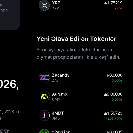
XRP
₼1,75219
an
XRP
-1,78%
irmə
i
Yeni Əlavə Edilən Tokenlər
Yeni siyahıya alınan tokenlər üçün
qiymət proqnozlarını ilk siz kəşf edin.
ZKcandy
₼0,0000
026,
ZAY
0,00%
AurumX
₼0,00000
UMX
0,00%
1
, 2028-ci
JMDT
₼1,56723
ə
JMDT
+268,76%
dürün.
xPayLink
₼0,6035