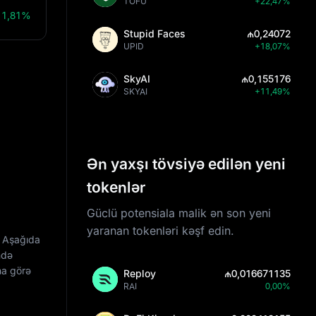
TOFU
+22,47%
11,81%
Stupid Faces
₼0,24072
UPID
+18,07%
SkyAI
₼0,155176
SKYAI
+11,49%
Ən yaxşı tövsiyə edilən yeni
tokenlər
Güclü potensiala malik ən son yeni
yaranan tokenləri kəşf edin.
. Aşağıda
ndə
na görə
Reploy
₼0,016671135
RAI
0,00%