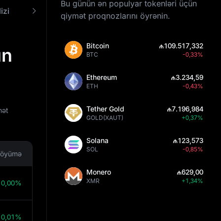
Bu günün ən populyar tokenləri üçün
izi
Proqnozlaşdırma alətləri
Necə İşləyir?
qiymət proqnozlarını öyrənin.
Bitcoin
₼109.517,332
ün
BTC
-0,33%
Ethereum
₼3.234,59
ETH
-0,43%
Tether Gold
₼7.196,984
mət
GOLD(XAUT)
+0,37%
Solana
₼123,573
SOL
-0,85%
öyümə
Monero
₼629,00
XMR
+1,34%
0,00%
0,01%