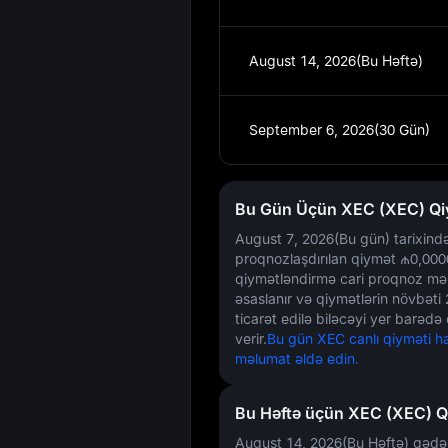
August 14, 2026(Bu Həftə)
September 6, 2026(30 Gün)
Bu Gün Üçün XEC (XEC) Qi
August 7, 2026(Bu gün)
tarixind
proqnozlaşdırılan qiymət
₼0,000
qiymətləndirmə cari proqnoz mə
əsaslanır və qiymətlərin növbəti
ticarət edilə biləcəyi yer barədə
verir.
Bu gün XEC canlı qiyməti 
məlumat əldə edin.
Bu Həftə üçün XEC (XEC) 
August 14, 2026(Bu Həftə) qəd