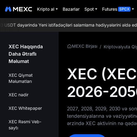
Kripto al
Bazarlar
Spot
Futures
SPCX
T dəyərində Yeni istifadəçiləri salamlama hədiyyələrini əldə edin!
XEC Haqqında
MEXC Birjası
/
Kriptovalyuta Q
Daha Ətraflı
Məlumat
XEC (XEC
XEC Qiymət
Məlumatları
2026-205
XEC nədir
XEC Whitepaper
2027, 2028, 2029, 2030 və sonr
tendensiyalarına və vəziyyəti
XEC Rəsmi Veb-
ərzində XEC aktivinin nə qədər
saytı