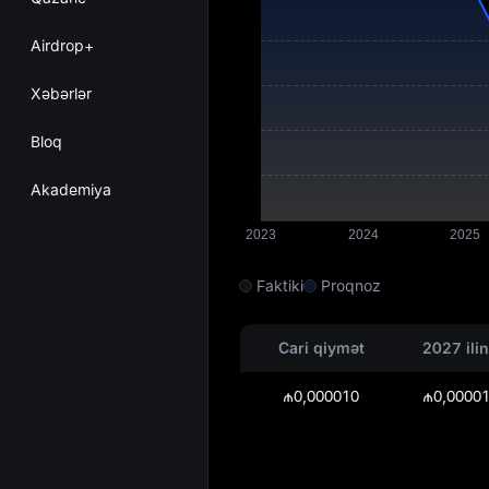
Airdrop+
Xəbərlər
Bloq
Akademiya
Faktiki
Proqnoz
Cari qiymət
2027 ili
₼0,000010
₼0,0000