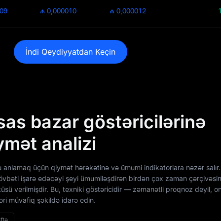
009
₼ 0,000010
₼ 0,000012
İndi Qeydiyyatdan Keçin
as bazar göstəricilərinə
ymət analizi
 anlamaq üçün qiymət hərəkətinə və ümumi indikatorlara nəzər salır
növbəti işarə edəcəyi şeyi ümumiləşdirən birdən çox zaman çərçivəsi
üsü verilmişdir. Bu, texniki göstəricidir — zəmanətli proqnoz deyil, o
əri müvafiq şəkildə idarə edin.
ftə