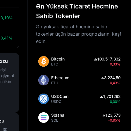
Ən Yüksək Ticarət Həcminə
Sahib Tokenlər
0,10%
Ən yüksək ticarət həcminə sahib
tokenlər üçün bazar proqnozlarını kəşf
0,41%
edin.
Bitcoin
₼109.517,332
nozu
BTC
-0,33%
rişi
n qiymət
Ethereum
₼3.234,59
 ilkin
ETH
-0,43%
USDCoin
₼1,701292
USDC
0,00%
Solana
₼123,573
zu
SOL
-0,85%
n 30