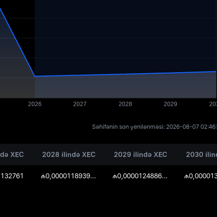
Səhifənin son yenilənməsi:
2026-08-07 02:46
ndə XEC
2028 ilində XEC
2029 ilində XEC
2030 ili
1132761
₼0,0000118939905
₼0,0000124886900250000017