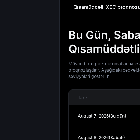
Qısamüddətli XEC proqnoz
Bu Gün, Saba
Qısamüddətl
Mövcud proqnoz məlumatlarına əsa
proqnozlaşdırır. Aşağıdakı cədvəl
səviyyələri göstərilir.
Tarix
August 7, 2026(Bu gün)
August 8, 2026(Sabah)