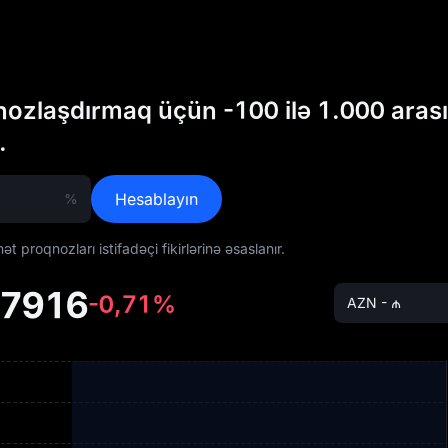
nozlaşdırmaq üçün -100 ilə 1.000 aras
.
Hesablayın
%
 proqnozları istifadəçi fikirlərinə əsaslanır.
07916
-0,71%
AZN - ₼