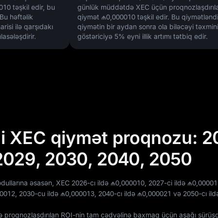
010
təşkil edir, bu
günlük müddətdə XEC üçün proqnozlaşdırıl
 Bu həftəlik
qiymət
₼0,000010
təşkil edir. Bu qiymətlənd
risi ilə qarşıdakı
qiymətin bir aydan sonra ola biləcəyi təxmin
asələşdirir.
göstəriciyə
5%
eyni illik artımı tətbiq edir.
 XEC qiymət proqnozu: 2
2029, 2030, 2040, 2050
ullarına əsasən, XEC 2026-cı ildə
₼0,000010
, 2027-ci ildə
₼0,00001
0012
, 2030-cu ildə
₼0,000013
, 2040-cı ildə
₼0,000021
və 2050-cı ild
 və proqnozlaşdırılan ROI-nin tam cədvəlinə baxmaq üçün aşağı sürüş