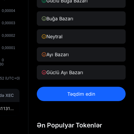
Güclü Buğa Bazarı
Buğa Bazarı
Neytral
Ayı Bazarı
Güclü Ayı Bazarı
:52
(UTC+0)
Təqdim edin
ndə XEC
₼0,0000131131245262500034
Ən Populyar Tokenlər