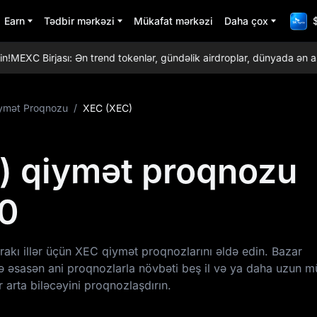
Earn
Tədbir mərkəzi
Mükafat mərkəzi
Daha çox
MEXC Birjası: Ən trend tokenlər, gündəlik airdroplar, dünyada ən aşağı 
iymət Proqnozu
/
XEC (XEC)
) qiymət proqnozu
0
akı illər üçün XEC qiymət proqnozlarını əldə edin. Bazar
nə əsasən ani proqnozlarla növbəti beş il və ya daha uzun 
 arta biləcəyini proqnozlaşdırın.