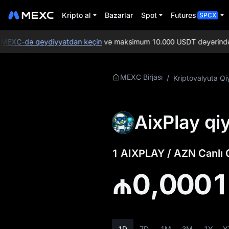
Kripto al
Bazarlar
Spot
Futures
SPCX
MEXC-də qeydiyyatdan keçin
və maksimum 10.000 USDT dəyərində Yeni 
AIXPLAY
MEXC Birjası
/
Kriptovalyuta Qi
Haqqında Daha
Ətraflı Məlumat
AixPlay qi
AIXPLAY Qiymət
Məlumatları
1 AIXPLAY / AZN Canlı 
AIXPLAY nədir
₼0,000
AIXPLAY
Whitepaper
AIXPLAY Rəsmi
Veb-saytı
1D
7D
1M
3M
1Y
Y