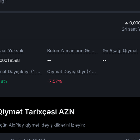
ığı:
₼ 0,00
24 saat 
saat Yüksək
Bütün Zamanların Ən Yüksəyi
Ən Aşağı Qiymət
,00018598
--
--
Qiymət Dəyişikliyi (1 gün)
Qiymət Dəyişikliyi (7 gün)
18%
-7,57%
-7,57%
Qiymət Tarixçəsi AZN
n AixPlay qiyməti dəyişikliklərini izləyin: