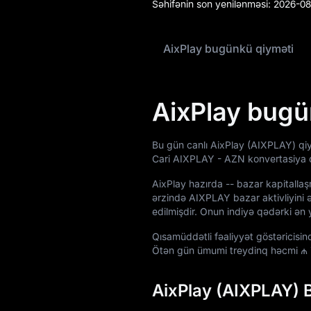
Səhifənin son yenilənməsi:
2026-08
Airdrop+
AixPlay bugünkü qiyməti
Xəbərlər
Bloq
AixPlay bugü
Akademiya
Bu gün canlı AixPlay (AIXPLAY) qi
Cari AIXPLAY - AZN konvertasiya
AixPlay hazırda
--
bazar kapitallaş
ərzində AIXPLAY bazar aktivliyini 
edilmişdir. Onun indiyə qədərki ən 
Qısamüddətli fəaliyyət göstəricis
Ötən gün ümumi treydinq həcmi
₼ 
AixPlay (AIXPLAY) 