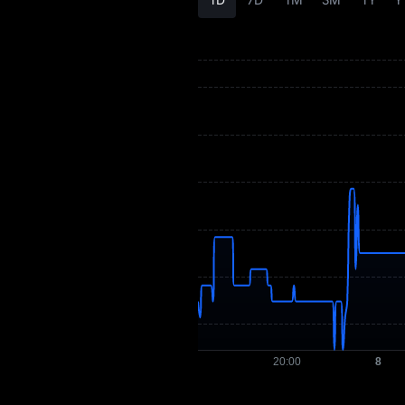
AIXPLAY
Tokenomikası
AIXPLAY Qiymət
Proqnozu
AIXPLAY Qiymət
Tarixçəsi
AIXPLAY Alış
Bələdçisi
AIXPLAY / Fiat
Valyuta Çevirən
AIXPLAY Spot
Bazara Qədər
Qazanc