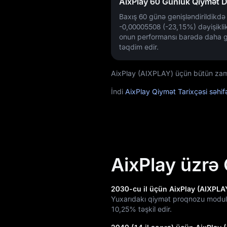
AixPlay 60 Günlük Qiymət Də
Baxış 60 günə genişləndirildik
-0,00005508 (-23,15%)
dəyişikli
onun performansı barədə daha g
təqdim edir.
AixPlay (AIXPLAY) üçün bütün zamanl
İndi
AixPlay Qiymət Tarixçəsi səhi
AixPlay üzrə
2030-cu il üçün AixPlay (AIXPLA
Yuxarıdakı qiymət proqnozu modul
10,25%
təşkil edir.