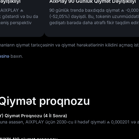
yişikliyi
AixPlay 90 Günlük Qiymət Dəyişikliyi
də AIXPLAY
₼
90 günlük trendə baxdıqda qiymət
₼ -0,00
k göstərdi və bu da
(-52,05%)
dəyişdi. Bu, tokenin uzunmüddətl
eniş perspektiv
gedişatı barədə daha ətraflı fikir təqdim edir
arın qiymət tarixçəsinin və qiymət hərəkətlərinin kilidini açmaq ist
fəsinə
baxın.
 Qiymət proqnozu
Y) Qiymət Proqnozu (4 İl Sonra)
una əsasən, AIXPLAY üçün 2030-cu il hədəf qiyməti
₼ 0,000201
və a