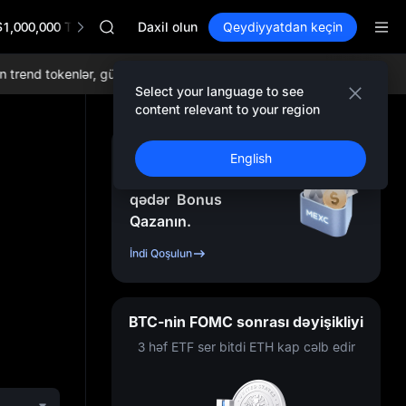
AAOI
$1,000,000 TradFi Gala
SKYAI
Daxil olun
Qeydiyyatdan keçin
UNITREE STAR Market Subscription on Aug 10
SPCX rises despite lock-up expiry
rend tokenlər, gündəlik airdroplar, dünyada ən aşağı ticarət komissiyal
GOLD(XAU)
Select your language to see
AAOI
content relevant to your region
SKYAI
UNITREE STAR Market Subscription on Aug 10
Qeydiyyatdan Keçin
English
SPCX rises despite lock-up expiry
və
10.000
USDT
-ə
qədər
Bonus
Qazanın.
İndi Qoşulun
BTC-nin FOMC sonrası dəyişikliyi
3 həf ETF ser bitdi ETH kap cəlb edir