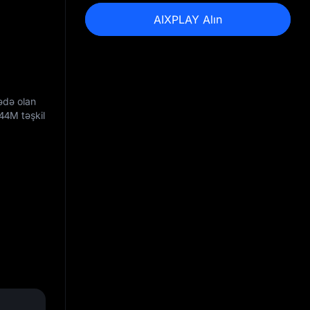
AIXPLAY Alın
ədə olan
,44M
təşkil