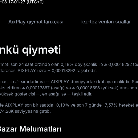
-08 17:01:27
(UTC+0)
AixPlay qiymət tarixçəsi
Tez-tez verilən suallar
nkü qiyməti
yməti son 24 saat ərzində olan
0,18%
dəyişkənlik ilə
₼ 0,00018292
təş
 dərəcəsi AIXPLAY üzrə
₼ 0,00018292
təşkil edir.
ması ilə
#-
sıradadır və
-- AIXPLAY
dövriyyədəki kütləyə malikdir. So
əks etdirən
₼ 0,00017867
(aşağı) və
₼ 0,00018598
(yüksək) arasında 
yüksək göstəricisi
--
, ən aşağı isə
--
təşkil edir.
ində AIXPLAY son bir saatda
-0,19%
və son 7 gündə
-7,57%
hərəkət e
74,28K
səviyyəsinə çatıb.
Bazar Məlumatları