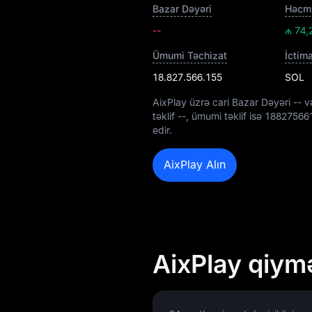
Bazar Dəyəri
Həcm 
--
₼ 74,
Ümumi Təchizat
İctim
18.827.566.155
SOL
AixPlay üzrə cari Bazar Dəyəri
--
və
təklif
--
, ümumi təklif isə
18827566
edir.
AixPlay Alın
AixPlay qiym