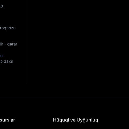
28
 Proqnozu
ir - qərar
zu
ə daxil
surslar
Hüquqi və Uyğunluq