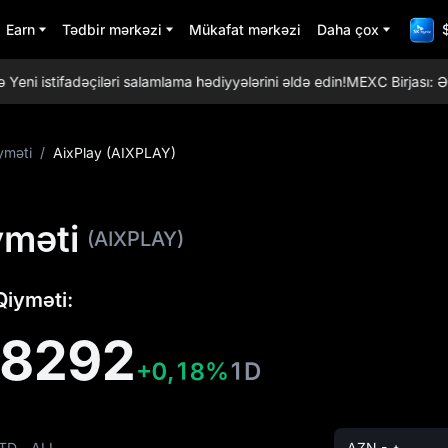
Earn
Tədbir mərkəzi
Mükafat mərkəzi
Daha çox
istifadəçiləri salamlama hədiyyələrini əldə edin!
MEXC Birjası: Ən t
yməti
/
AixPlay (AIXPLAY)
yməti
(AIXPLAY)
Qiyməti:
18292
+0,18%
1D
TD
ALL
AZN - ₼