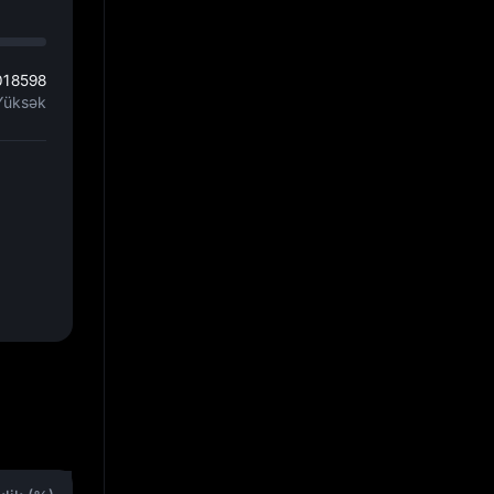
018598
Yüksək