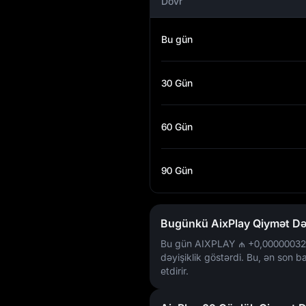
Dövr
Bu gün
30 Gün
60 Gün
90 Gün
Bugünkü AixPlay Qiymət Dəy
Bu gün AIXPLAY
₼ +0,00000032
dəyişiklik göstərdi. Bu, ən son ba
etdirir.