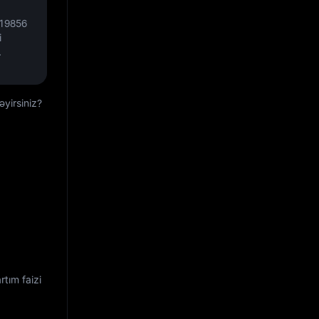
019856
i
.
əyirsiniz?
rtım faizi