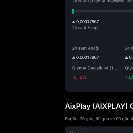
24 saatlıq qiymət dəyişikliyi aral
₼ 0,00017867
24 saat Aşağı
24 saat Aşağı
24 
₼ 0,00017867
₼ 0
Qiymət Dəyişikliyi (1 saat)
-0,19%
+0,
AixPlay (AIXPLAY) 
Bugün, 30 gün, 60 gün ve 90 gün üçü