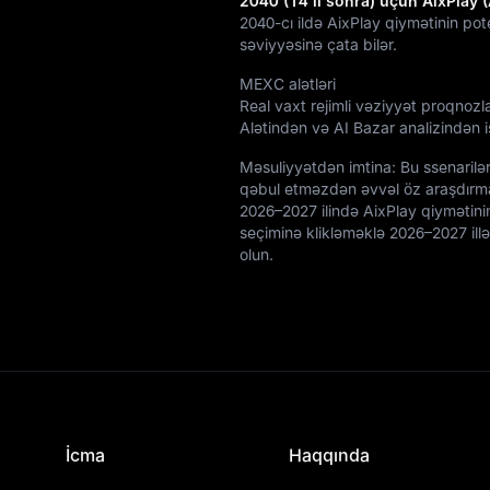
2040 (14 il sonra) üçün AixPlay
2040-cı ildə AixPlay qiymətinin pot
səviyyəsinə çata bilər.
MEXC alətləri
Real vaxt rejimli vəziyyət proqnozl
Alətindən və AI Bazar analizindən is
Məsuliyyətdən imtina: Bu ssenarilər
qəbul etməzdən əvvəl öz araşdırma
2026–2027 ilində AixPlay qiymətini
seçiminə klikləməklə 2026–2027 il
olun.
İcma
Haqqında