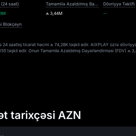
(24 saat)
Tamamilə Azaldılmış Bazar Dəyəri
Dövriyyə Təklifi
28K
₼ 3,44M
--
ai Blokçeyn
 24 saatlıq ticarət həcmi
₼ 74,28K
təşkil edir. AIXPLAY üzrə dövriyy
155
təşkil edir. Onun Tamamilə Azaldılmış Dəyərləndirməsi (FDV)
₼ 3
ət tarixçəsi AZN