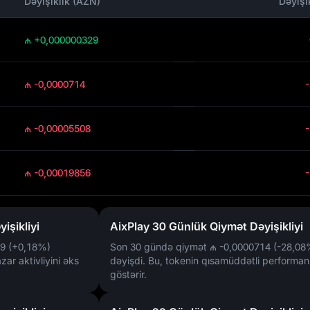
Dəyişiklik (AZN)
Dəyişi
₼ +0,000000329
₼ -0,0000714
₼ -0,00005508
₼ -0,00019856
işikliyi
AixPlay 30 Günlük Qiymət Dəyişikliyi
9 (+0,18%)
Son 30 gündə qiymət
₼ -0,0000714 (-28,08
zar aktivliyini əks
dəyişdi. Bu, tokenin qısamüddətli performans
göstərir.