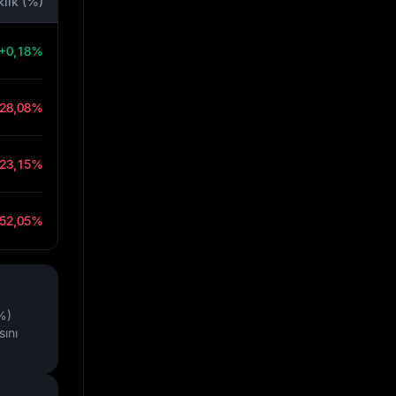
klik (%)
+0,18%
-28,08%
-23,15%
-52,05%
%)
ını