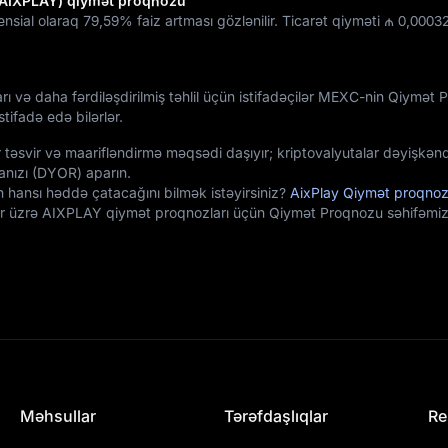
 (AIXPLAY) qiymət proqnozu
ensial olaraq
79,59%
faiz artması gözlənilir. Ticarət qiyməti
₼ 0,0003
arı və daha fərdiləşdirilmiş təhlil üçün istifadəçilər MEXC-nin Qiymət
tifadə edə bilərlər.
 təsvir və maarifləndirmə məqsədi daşıyır; kriptovalyutalar dəyişkənd
nızı (DYOR) aparın.
n hansı həddə çatacağını bilmək istəyirsiniz?
AixPlay Qiymət proqno
lər üzrə AIXPLAY qiymət proqnozları üçün Qiymət Proqnozu səhifəmiz
Məhsullar
Tərəfdaşlıqlar
Re