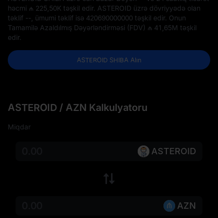
həcmi
₼ 225,50K
təşkil edir. ASTEROID üzrə dövriyyədə olan
təklif
--
, ümumi təklif isə
420690000000
təşkil edir. Onun
Tamamilə Azaldılmış Dəyərləndirməsi (FDV)
₼ 41,65M
təşkil
edir.
ASTEROID SHIBA Alın
ASTEROID / AZN Kalkulyatoru
Miqdar
ASTEROID
AZN