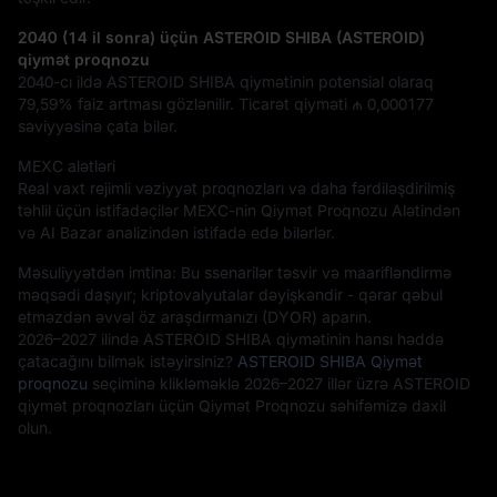
2040 (14 il sonra) üçün ASTEROID SHIBA (ASTEROID)
qiymət proqnozu
2040-cı ildə ASTEROID SHIBA qiymətinin potensial olaraq
79,59%
faiz artması gözlənilir. Ticarət qiyməti
₼ 0,000177
səviyyəsinə çata bilər.
MEXC alətləri
Real vaxt rejimli vəziyyət proqnozları və daha fərdiləşdirilmiş
təhlil üçün istifadəçilər MEXC-nin Qiymət Proqnozu Alətindən
və AI Bazar analizindən istifadə edə bilərlər.
Məsuliyyətdən imtina: Bu ssenarilər təsvir və maarifləndirmə
məqsədi daşıyır; kriptovalyutalar dəyişkəndir - qərar qəbul
etməzdən əvvəl öz araşdırmanızı (DYOR) aparın.
2026–2027 ilində ASTEROID SHIBA qiymətinin hansı həddə
çatacağını bilmək istəyirsiniz?
ASTEROID SHIBA Qiymət
proqnozu
seçiminə klikləməklə 2026–2027 illər üzrə ASTEROID
qiymət proqnozları üçün Qiymət Proqnozu səhifəmizə daxil
olun.