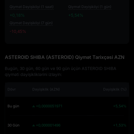
Qiymət Dəyişikliyi (1 saat)
Qiymət Dəyişikliyi (1 gün)
+0,18%
+5,54%
Qiymət Dəyişikliyi (7 gün)
-10,45%
-10,45%
ASTEROID SHIBA (ASTEROID) Qiymət Tarixçəsi AZN
Bugün, 30 gün, 60 gün ve 90 gün üçün ASTEROID SHIBA
qiyməti dəyişikliklərini izləyin:
Dövr
Dəyişiklik (AZN)
Dəyişiklik (%)
Bu gün
₼ +0,0000051971
+5,54%
30 Gün
₼ +0,000001496
+1,53%