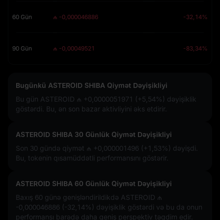
60 Gün
₼ -0,000046886
-32,14%
90 Gün
₼ -0,00049521
-83,34%
Bugünkü ASTEROID SHIBA Qiymət Dəyişikliyi
Bu gün ASTEROID
₼ +0,0000051971 (+5,54%)
dəyişiklik
göstərdi. Bu, ən son bazar aktivliyini əks etdirir.
ASTEROID SHIBA 30 Günlük Qiymət Dəyişikliyi
Son 30 gündə qiymət
₼ +0,000001496 (+1,53%)
dəyişdi.
Bu, tokenin qısamüddətli performansını göstərir.
ASTEROID SHIBA 60 Günlük Qiymət Dəyişikliyi
Baxış 60 günə genişləndirildikdə ASTEROID
₼
-0,000046886 (-32,14%)
dəyişiklik göstərdi və bu da onun
performansı barədə daha geniş perspektiv təqdim edir.