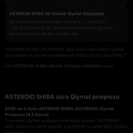
ASTEROID SHIBA 90 Günlük Qiymət Dəyişikliyi
90 günlük trendə baxdıqda qiymət
₼ -0,00049521
(-83,34%)
dəyişdi. Bu, tokenin uzunmüddətli gedişatı
barədə daha ətraflı fikir təqdim edir.
ASTEROID SHIBA (ASTEROID) üçün bütün zamanların qiymət
tarixçəsinin və qiymət hərəkətlərinin kilidini açmaq istəyirsiniz?
İndi
ASTEROID SHIBA Qiymət Tarixçəsi səhifəsinə
baxın.
ASTEROID SHIBA üzrə Qiymət proqnozu
2030-cu il üçün ASTEROID SHIBA (ASTEROID) Qiymət
Proqnozu (4 İl Sonra)
Yuxarıdakı qiymət proqnozu moduluna əsasən, ASTEROID
üçün 2030-cu il hədəf qiyməti
₼ 0,000109
və artım faizi
10,25%
təşkil edir.