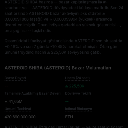
ASTEROID SHIBA hazırda
--
bazar kapitallaşması ilə
#-
sıradadır və
-- ASTEROID
dövriyyədəki kütləyə malikdir. Son 24
saat ərzində ASTEROID bazar aktivliyini əks etdirən
₼
0,000091868
(aşağı) və
₼ 0,000099994
(yüksək) arasında
ticarət edilmişdir. Onun indiyə qədərki ən yüksək göstəricisi
--
,
ən aşağı isə
--
təşkil edir.
Qısamüddətli fəaliyyət göstəricisində ASTEROID son bir saatda
+0,18%
və son 7 gündə
-10,45%
hərəkət etmişdir. Ötən gün
ümumi treydinq həcmi
₼ 225,50K
səviyyəsinə çatıb.
ASTEROID SHIBA (ASTEROID) Bazar Məlumatları
Bazar Dəyəri
Həcm (24 saat)
--
₼ 225,50K
Tamamilə Azaldılmış Bazar Dəyəri
Dövriyyə Təklifi
₼ 41,65M
--
Ümumi Təchizat
İctimai Blokçeyn
420.690.000.000
ETH
ASTEROID SHIBA üzrə cari Bazar Dəyəri
--
və 24 saatlıq ticarət