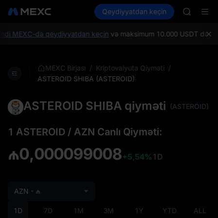
GOLD(X
Kripto al
Bazarlar
Qeydiyyatdan keçin
Spot
Futures
AAOI
UNITREE
SKYAI
UNITREE 
ndi MEXC-də qeydiyyatdan keçin
və maksimum 10.000 USDT dəyərində 
SPCX ris
GOLD(X
AAOI
/
/
MEXC Birjası
Kriptovalyuta Qiyməti
SKYAI
ASTEROID SHIBA (ASTEROID)
UNITREE 
SPCX ris
ASTEROID SHIBA qiyməti
(ASTEROID)
1 ASTEROID / AZN Canlı Qiyməti:
₼0,000099008
+5,54%
1D
AZN - ₼
1D
7D
1M
3M
1Y
YTD
ALL