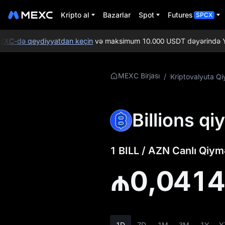
Kripto al
Bazarlar
Spot
Futures
SPCX
C-də qeydiyyatdan keçin
və maksimum 10.000 USDT dəyərində Yeni is
BILL Haqqında
MEXC Birjası
/
Kriptovalyuta Qi
Daha Ətraflı
Məlumat
Billions qi
BILL Qiymət
Məlumatları
1 BILL / AZN Canlı Qiymə
BILL nədir
₼0,041
BILL Whitepaper
BILL Rəsmi Veb-
saytı
1D
7D
1M
3M
1Y
Y