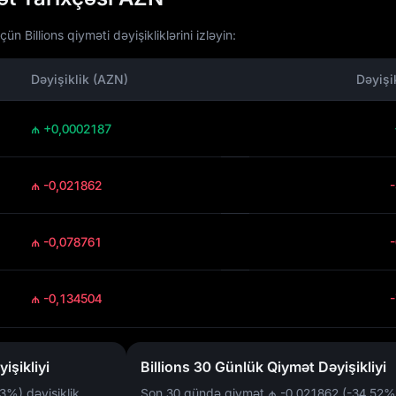
 Billions qiyməti dəyişikliklərini izləyin:
Dəyişiklik (AZN)
Dəyişi
₼ +0,0002187
₼ -0,021862
₼ -0,078761
₼ -0,134504
işikliyi
Billions 30 Günlük Qiymət Dəyişikliyi
53%)
dəyişiklik
Son 30 gündə qiymət
₼ -0,021862 (-34,52%