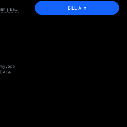
BILL Alın
Tamamilə Azaldılmış Bazar Dəyəri
övriyyədə
(FDV)
₼