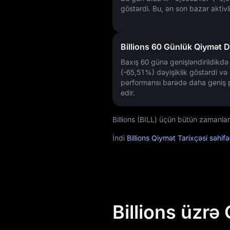
göstərdi. Bu, ən son bazar aktivliy
Billions 60 Günlük Qiymət Də
Baxış 60 günə genişləndirildikd
(-65,51%)
dəyişiklik göstərdi və
performansı barədə daha geniş 
edir.
Billions (BILL) üçün bütün zamanları
İndi
Billions Qiymət Tarixçəsi səhif
Billions üzr