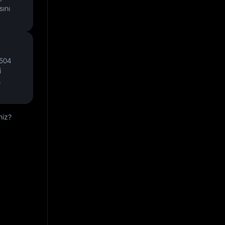
ını
504
i
.
niz?