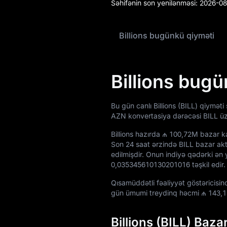
Səhifənin son yenilənməsi:
2026-08
Airdrop+
Billions bugünkü qiyməti
Xəbərlər
Bloq
Billions bug
Akademiya
Bu gün canlı Billions (BILL) qiymət
AZN konvertasiya dərəcəsi BILL ü
Billions hazırda
₼ 100,72M
bazar ka
Son 24 saat ərzində BILL bazar akti
edilmişdir. Onun indiyə qədərki ən 
0,035345610130201016
təşkil edir.
Qısamüddətli fəaliyyət göstəricisi
gün ümumi treydinq həcmi
₼ 143,
Billions (BILL) Baza