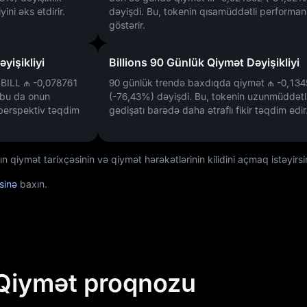
ini əks etdirir.
dəyişdi. Bu, tokenin qısamüddətli performans
göstərir.
yişikliyi
Billions 90 Günlük Qiymət Dəyişikliyi
ə BILL
₼ -0,078761
90 günlük trendə baxdıqda qiymət
₼ -0,134
 bu da onun
(-76,43%)
dəyişdi. Bu, tokenin uzunmüddətl
perspektiv təqdim
gedişatı barədə daha ətraflı fikir təqdim edir
n qiymət tarixçəsinin və qiymət hərəkətlərinin kilidini açmaq istəyirsi
əsinə
baxın.
ə Qiymət proqnozu