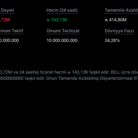
 Dəyəri
Həcm (24 saat)
0,72M
₼ 143,13K
₼ 414,80M
mum Təklif
Ümumi Təchizat
Dövriyyə Faizi
0.000.000
10.000.000.000
24,28%
0,72M
və 24 saatlıq ticarət həcmi
₼ 143,13K
təşkil edir. BILL üzrə d
0000000000
təşkil edir. Onun Tamamilə Azaldılmış Dəyərləndirməsi 