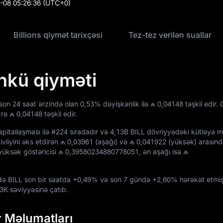
-08 05:26:36
(UTC+0)
Billions qiymət tarixçəsi
Tez-tez verilən suallar
ünkü qiyməti
i son 24 saat ərzində olan
0,53%
dəyişkənlik ilə
₼ 0,04148
təşkil edir. 
zrə
₼ 0,04148
təşkil edir.
pitallaşması ilə
#224
sıradadır və
4,13B BILL
dövriyyədəki kütləyə ma
vliyini əks etdirən
₼ 0,03961
(aşağı) və
₼ 0,041922
(yüksək) arasında
yüksək göstəricisi
₼ 0,39580234880778051
, ən aşağı isə
₼
ndə BILL son bir saatda
+0,49%
və son 7 gündə
+2,60%
hərəkət etmiş
13K
səviyyəsinə çatıb.
r Məlumatları