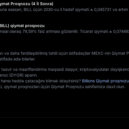
iymət Proqnozu (4 İl Sonra)
una əsasən, BILL üçün 2030-cu il hədəf qiyməti
₼ 0,045731
və artım 
 (BILL) qiymət proqnozu
ensial olaraq
79,59%
faiz artması gözlənilir. Ticarət qiyməti
₼ 0,07449
arı və daha fərdiləşdirilmiş təhlil üçün istifadəçilər MEXC-nin Qiymət
tifadə edə bilərlər.
 təsvir və maarifləndirmə məqsədi daşıyır; kriptovalyutalar dəyişkənd
nızı (DYOR) aparın.
n hansı həddə çatacağını bilmək istəyirsiniz?
Billions Qiymət proqnozu
ILL qiymət proqnozları üçün Qiymət Proqnozu səhifəmizə daxil olun.