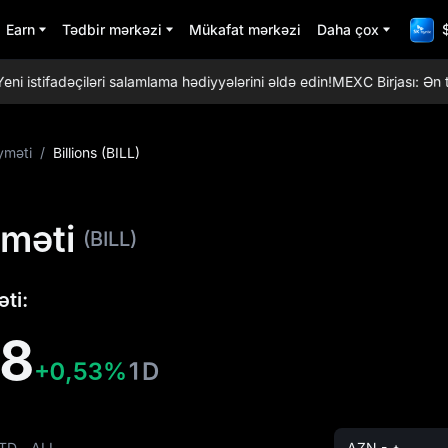
Earn
Tədbir mərkəzi
Mükafat mərkəzi
Daha çox
tifadəçiləri salamlama hədiyyələrini əldə edin!
MEXC Birjası: Ən tren
yməti
/
Billions (BILL)
yməti
(BILL)
ti:
48
+0,53%
1D
TD
ALL
AZN - ₼