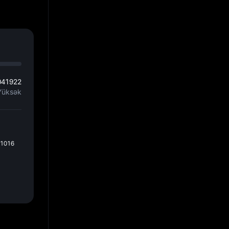
041922
Yüksək
01016