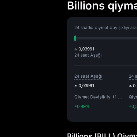
Billions qiym
24 saatlıq qiymət dəyişikliyi aral
₼ 0,03961
24 saat Aşağı
24 saat Aşağı
24 
₼ 0,03961
₼ 0
Qiymət Dəyişikliyi (1 saat)
+0,49%
+0,
Billions (BILL) Qiy