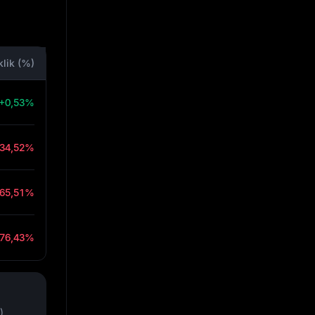
klik (%)
+0,53%
-34,52%
-65,51%
-76,43%
)