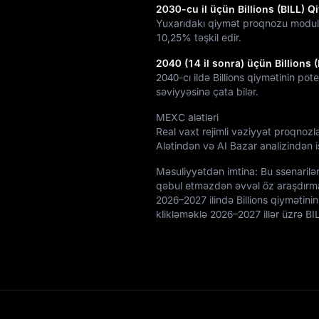
2030-cu il üçün Billions (BILL) Q
Yuxarıdakı qiymət proqnozu modul
10,25%
təşkil edir.
2040 (14 il sonra) üçün Billions
2040-cı ildə Billions qiymətinin pot
səviyyəsinə çata bilər.
MEXC alətləri
Real vaxt rejimli vəziyyət proqnozl
Alətindən və AI Bazar analizindən is
Məsuliyyətdən imtina: Bu ssenarilər
qəbul etməzdən əvvəl öz araşdırma
2026–2027 ilində Billions qiymətini
klikləməklə 2026–2027 illər üzrə B