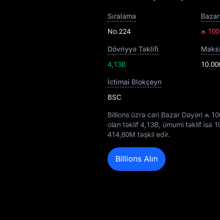
Sıralama
Bazar
No.224
₼ 10
Dövriyyə Təklifi
Maksi
4,13B
10.00
İctimai Blokçeyn
BSC
Billions üzrə cari Bazar Dəyəri
₼ 10
olan təklif
4,13B
, ümumi təklif isə
1
414,80M
təşkil edir.
Billions Alın