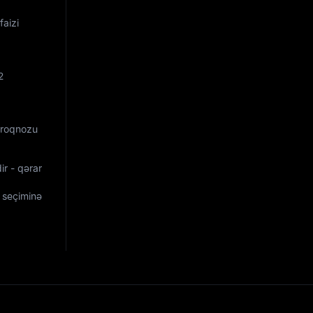
faizi
2
 Proqnozu
ir - qərar
seçiminə