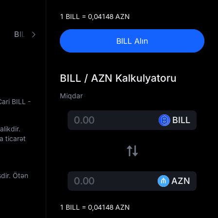
1 BILL = 0,04148 AZN
BILL - AZN Konverteri
BILL Alın
BILL / AZN Kalkulyatoru
Miqdar
Cari BILL -
BILL
likdir.
 ticarət
dir. Ötən
AZN
1 BILL = 0,04148 AZN