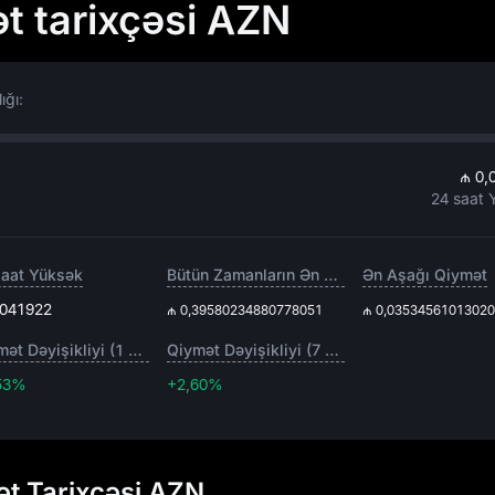
ət tarixçəsi AZN
ığı:
₼ 0,
24 saat 
saat Yüksək
Bütün Zamanların Ən Yüksəyi
Ən Aşağı Qiymət
,041922
₼ 0,39580234880778051
₼ 0,0353456101302
Qiymət Dəyişikliyi (1 gün)
Qiymət Dəyişikliyi (7 gün)
53%
+2,60%
+2,60%
mət Tarixçəsi AZN