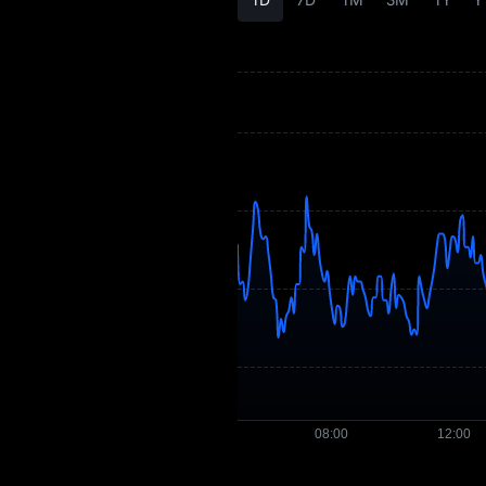
BILL Tokenomikası
BILL Qiymət
Proqnozu
BILL Qiymət
Tarixçəsi
BILL Alış Bələdçisi
BILL / Fiat Valyuta
Çevirən
BILL Spot
BILL USDT-M
Fyuçersi
Bazara Qədər
Qazanc