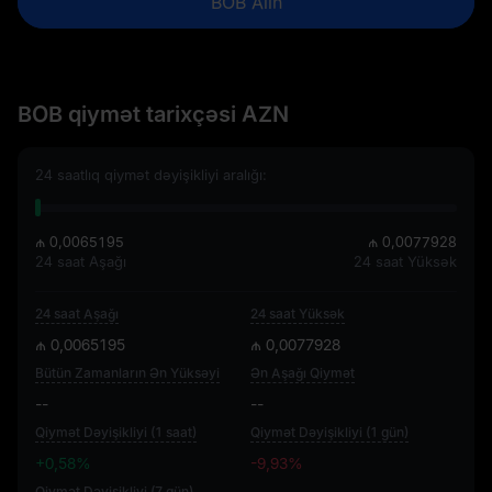
BOB Alın
BOB qiymət tarixçəsi AZN
24 saatlıq qiymət dəyişikliyi aralığı:
₼ 0,0065195
₼ 0,0077928
24 saat Aşağı
24 saat Yüksək
24 saat Aşağı
24 saat Yüksək
₼ 0,0065195
₼ 0,0077928
Bütün Zamanların Ən Yüksəyi
Ən Aşağı Qiymət
--
--
Qiymət Dəyişikliyi (1 saat)
Qiymət Dəyişikliyi (1 gün)
+0,58%
-9,93%
Qiymət Dəyişikliyi (7 gün)