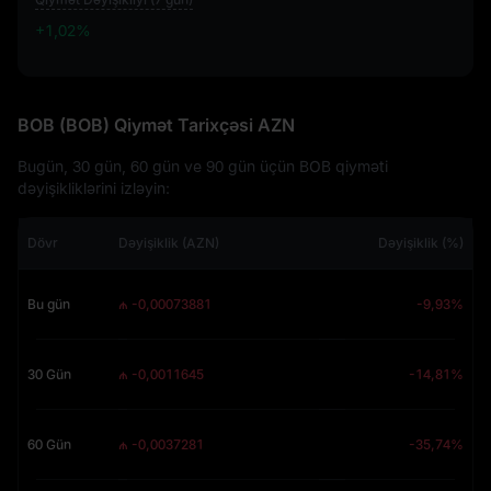
+1,02%
+1,02%
BOB (BOB) Qiymət Tarixçəsi AZN
Bugün, 30 gün, 60 gün ve 90 gün üçün BOB qiyməti
dəyişikliklərini izləyin:
Dövr
Dəyişiklik (AZN)
Dəyişiklik (%)
Bu gün
₼ -0,00073881
-9,93%
30 Gün
₼ -0,0011645
-14,81%
60 Gün
₼ -0,0037281
-35,74%