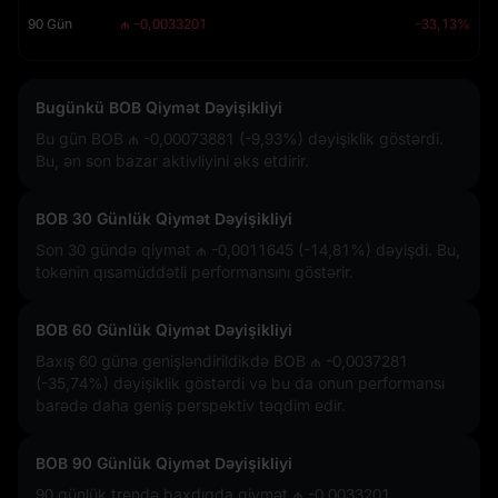
90 Gün
₼ -0,0033201
-33,13%
Bugünkü BOB Qiymət Dəyişikliyi
Bu gün BOB
₼ -0,00073881 (-9,93%)
dəyişiklik göstərdi.
Bu, ən son bazar aktivliyini əks etdirir.
BOB 30 Günlük Qiymət Dəyişikliyi
Son 30 gündə qiymət
₼ -0,0011645 (-14,81%)
dəyişdi. Bu,
tokenin qısamüddətli performansını göstərir.
BOB 60 Günlük Qiymət Dəyişikliyi
Baxış 60 günə genişləndirildikdə BOB
₼ -0,0037281
(-35,74%)
dəyişiklik göstərdi və bu da onun performansı
barədə daha geniş perspektiv təqdim edir.
BOB 90 Günlük Qiymət Dəyişikliyi
90 günlük trendə baxdıqda qiymət
₼ -0,0033201