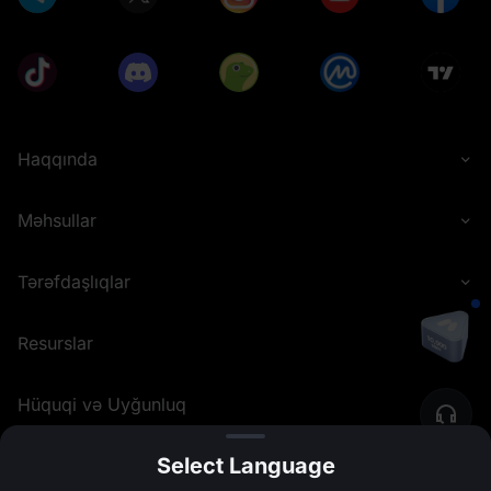
Haqqında
Məhsullar
Tərəfdaşlıqlar
Resurslar
Hüquqi və Uyğunluq
Select Language