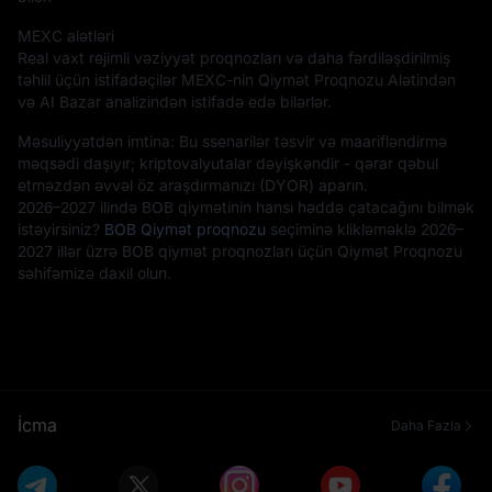
MEXC alətləri
Real vaxt rejimli vəziyyət proqnozları və daha fərdiləşdirilmiş
təhlil üçün istifadəçilər MEXC-nin Qiymət Proqnozu Alətindən
və AI Bazar analizindən istifadə edə bilərlər.
Məsuliyyətdən imtina: Bu ssenarilər təsvir və maarifləndirmə
məqsədi daşıyır; kriptovalyutalar dəyişkəndir - qərar qəbul
etməzdən əvvəl öz araşdırmanızı (DYOR) aparın.
2026–2027 ilində BOB qiymətinin hansı həddə çatacağını bilmək
istəyirsiniz?
BOB Qiymət proqnozu
seçiminə klikləməklə 2026–
2027 illər üzrə BOB qiymət proqnozları üçün Qiymət Proqnozu
səhifəmizə daxil olun.
İcma
Daha Fazla