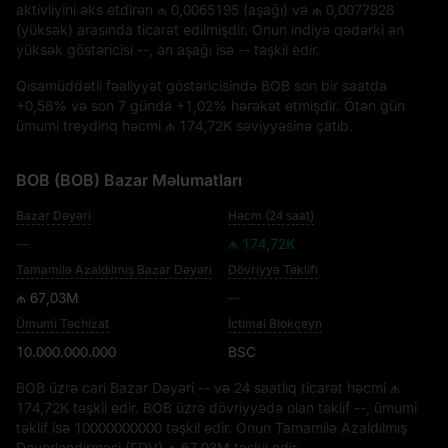
aktivliyini əks etdirən
₼ 0,0065195
(aşağı) və
₼ 0,0077928
(yüksək) arasında ticarət edilmişdir. Onun indiyə qədərki ən
yüksək göstəricisi
--
, ən aşağı isə
--
təşkil edir.
Qısamüddətli fəaliyyət göstəricisində BOB son bir saatda
+0,58%
və son 7 gündə
+1,02%
hərəkət etmişdir. Ötən gün
ümumi treydinq həcmi
₼ 174,72K
səviyyəsinə çatıb.
BOB (BOB) Bazar Məlumatları
Bazar Dəyəri
Həcm (24 saat)
--
₼ 174,72K
Tamamilə Azaldılmış Bazar Dəyəri
Dövriyyə Təklifi
₼ 67,03M
--
Ümumi Təchizat
İctimai Blokçeyn
10.000.000.000
BSC
BOB üzrə cari Bazar Dəyəri
--
və 24 saatlıq ticarət həcmi
₼
174,72K
təşkil edir. BOB üzrə dövriyyədə olan təklif
--
, ümumi
təklif isə
10000000000
təşkil edir. Onun Tamamilə Azaldılmış
Dəyərləndirməsi (FDV)
₼ 67,03M
təşkil edir.