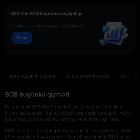
BTC-nin FOMC sonrası dəyişikliyi
3 həftəlik ETF seriyası bitdi, ETH cəlb edir
Baxın
BOB bugünkü qiyməti
BOB qiymət tarixçəsi
Tez-tez ve
BOB bugünkü qiyməti
Bu gün canlı BOB (BOB) qiyməti son 24 saat ərzində olan
9,93%
dəyişkənlik ilə
₼ 0,0067031
təşkil edir. Cari BOB - AZN
konvertasiya dərəcəsi BOB üzrə
₼ 0,0067031
təşkil edir.
BOB hazırda
--
bazar kapitallaşması ilə
#-
sıradadır və
-- BOB
dövriyyədəki kütləyə malikdir. Son 24 saat ərzində BOB bazar