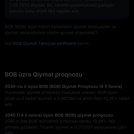
(-33,13%)
dəyişdi. Bu, tokenin uzunmüddətli gedişatı
barədə daha ətraflı fikir təqdim edir.
BOB (BOB) üçün bütün zamanların qiymət tarixçəsinin və
qiymət hərəkətlərinin kilidini açmaq istəyirsiniz?
İndi
BOB Qiymət Tarixçəsi səhifəsinə
baxın.
BOB üzrə Qiymət proqnozu
2030-cu il üçün BOB (BOB) Qiymət Proqnozu (4 İl Sonra)
Yuxarıdakı qiymət proqnozu moduluna əsasən, BOB üçün
2030-cu il hədəf qiyməti
₼ 0,007390
və artım faizi
10,25%
təşkil
edir.
2040 (14 il sonra) üçün BOB (BOB) qiymət proqnozu
2040-cı ildə BOB qiymətinin potensial olaraq
79,59%
faiz
artması gözlənilir. Ticarət qiyməti
₼ 0,012037
səviyyəsinə çata
bilər.