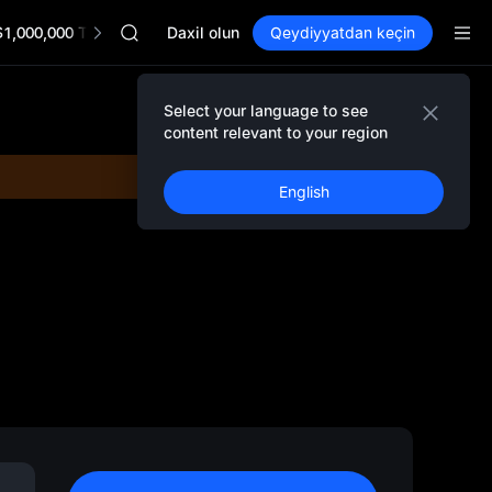
AAOI
$1,000,000 TradFi Gala
SKYAI
Daxil olun
Qeydiyyatdan keçin
UNITREE STAR Market Subscription on Aug 10
SPCX rises despite lock-up expiry
GOLD(XAU)
Select your language to see
AAOI
content relevant to your region
SKYAI
UNITREE STAR Market Subscription on Aug 10
English
SPCX rises despite lock-up expiry