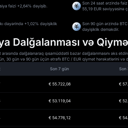
Son 24 saat ərzində fai
iya faizi
+2,64%
dəyişib.
55,19 EUR
səviyyəsinə ç
rkı dəyərində
+1,02%
dəyişiklik
Son 90 gün ərzində BTC
dəyişiklik deməkdir.
ya Dalğalanması və Qiymət
R arasında dalğalanaraq qısamüddətli bazar dalğalanmasını əks etdir
n, 30 gün və 90 gün üçün ətraflı BTC / EUR qiymət hərəkətlərini və d
t
Son 7 gün
Son 
7
€ 55.722,08
€ 57
6
€ 53.119,04
€ 52
4
€ 54.776,12
€ 54