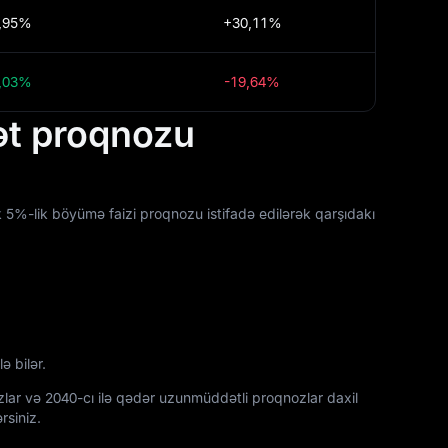
,95%
+30,11%
,03%
-19,64%
mət proqnozu
lik 5%-lik böyümə faizi proqnozu istifadə edilərək qarşıdakı
 bilər.
zlar və 2040-cı ilə qədər uzunmüddətli proqnozlar daxil
rsiniz.