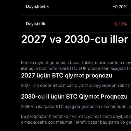
Dəyişkənlik
+0,70%
Dəyişiklik
-0,13%
2027 və 2030-cu illər
Bitcoin qiymət görünümü bazar tələbi, mənimsənilmə meylləri
illər üçün bəzi potensial BTC / EUR proqnozları aşağıda t
2027 üçün BTC qiymət proqnozu
2027 ilinə qədər Bitcoin cari qiymət səviyyəsindən sabit 5%
2030-cu il üçün BTC Qiymət Proqnozu
2030-cu ilə qədər BTC aşağıda göstərilən uzunmüddətli b
Bu proqnozlar hipotetikdir və maliyyə məsləhəti deyil, is
olmaqla daha çox məlumatı, ətraflı bazar baxışlarını və gə