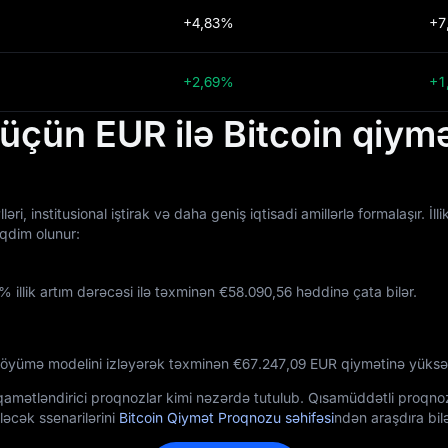
+4,83%
+7
+2,69%
+1
 üçün EUR ilə Bitcoin qiy
, institusional iştirak və daha geniş iqtisadi amillərlə formalaşır. İl
əqdim olunur:
 illik artım dərəcəsi ilə təxminən €‎58.090,56 həddinə çata bilər.
öyümə modelini izləyərək təxminən €‎67.247,09 EUR qiymətinə yüksələ
tiqamətləndirici proqnozlar kimi nəzərdə tutulub. Qısamüddətli proqno
ləcək ssenarilərini
Bitcoin Qiymət Proqnozu səhifəsi
ndən araşdıra bilə