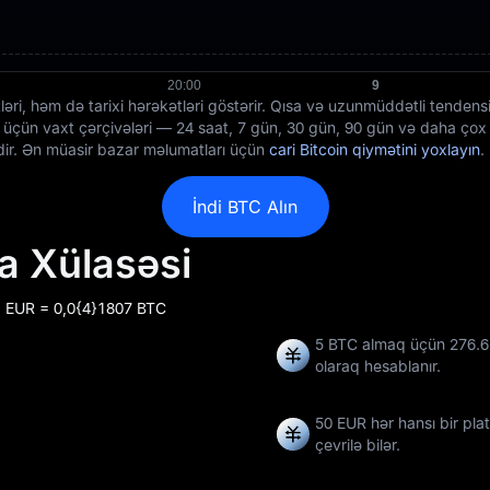
əri, həm də tarixi hərəkətləri göstərir. Qısa və uzunmüddətli tenden
 üçün vaxt çərçivələri — 24 saat, 7 gün, 30 gün, 90 gün və daha çox —
dir. Ən müasir bazar məlumatları üçün
cari Bitcoin qiymətini yoxlayın
.
İndi BTC Alın
a Xülasəsi
 1 EUR = 0,0{4}1807 BTC
5 BTC almaq üçün 276.6
olaraq hesablanır.
50 EUR hər hansı bir pl
çevrilə bilər.