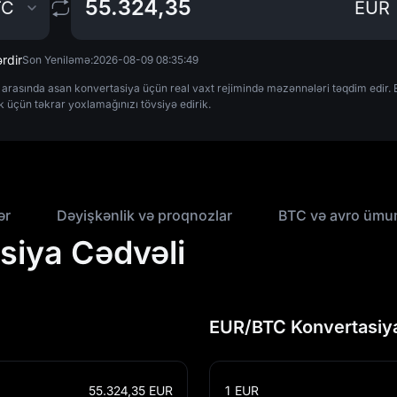
TC
EUR
rdir
Son Yeniləmə:
2026-08-09 08:35:49
rasında asan konvertasiya üçün real vaxt rejimində məzənnələri təqdim edir. Bü
k üçün təkrar yoxlamağınızı tövsiyə edirik.
ər
Dəyişkənlik və proqnozlar
BTC və avro ümu
siya Cədvəli
EUR/BTC Konvertasiya
55.324,35
EUR
1
EUR