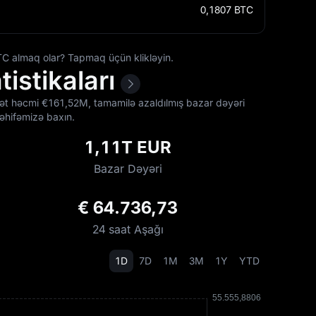
0,1807
BTC
TC almaq olar? Tapmaq üçün klikləyin.
istikaları
arət həcmi €‎161,52M, tamamilə azaldılmış bazar dəyəri
əhifəmizə baxın.
1,11T EUR
Bazar Dəyəri
€ 64.736,73
24 saat Aşağı
1D
7D
1M
3M
1Y
YTD