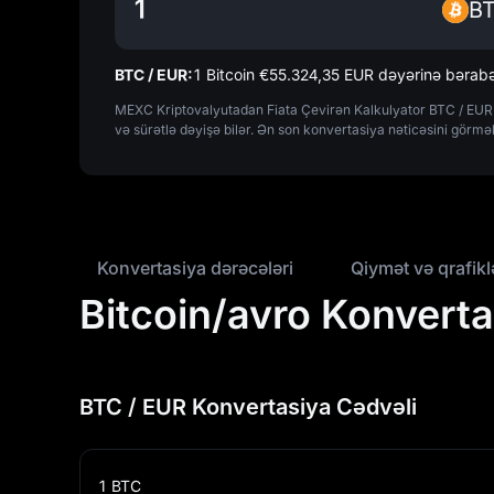
B
BTC / EUR:
1 Bitcoin €‎55.324,35 EUR dəyərinə bərabə
MEXC Kriptovalyutadan Fiata Çevirən Kalkulyator BTC / EUR a
və sürətlə dəyişə bilər. Ən son konvertasiya nəticəsini görmə
Konvertasiya dərəcələri
Qiymət və qrafikl
Bitcoin/avro Konverta
BTC / EUR Konvertasiya Cədvəli
1
BTC