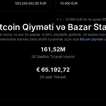
553.243.452,85
EUR
10.000
EUR
1 - 10.000 EUR ilə nə qədər B
coin Qiyməti və Bazar Stat
rət olunur və son 24 saatda
-0,28%
dəyişiklik göstərib. 24 saatlıq tic
miş məlumatlar barədə daha ətraflı öyrənmək üçün özəl
Bitcoin Qiyməti
s
161,52M
24 Saatlıq Ticarət Həcmi
€ 65.192,72
24 saat Yüksək