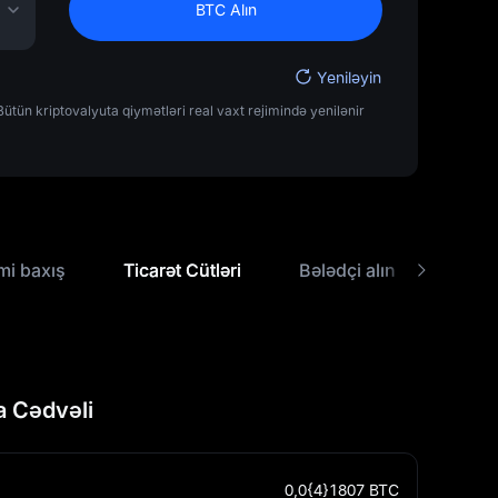
BTC Alın
Yeniləyin
tün kriptovalyuta qiymətləri real vaxt rejimində yenilənir
mi baxış
Ticarət Cütləri
Bələdçi alın
USD 
 Cədvəli
0,0{4}1807
BTC