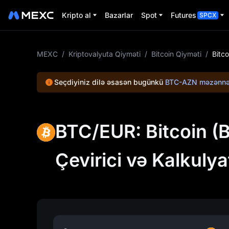
Kripto al
Bazarlar
Spot
Futures
SPCX
MEXC
/
Kriptovalyuta Qiyməti
/
Bitcoin Qiyməti
/
Bitc
Seçdiyiniz dilə əsasən bugünkü
BTC-AZN məzənnə
BTC/EUR: Bitcoin (B
Çevirici və Kalkulya