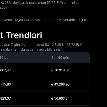
z
-0,28%
dəyişərək maksimum
55,57 EUR
və minimum
atıb.
 qiyməti
-13,89 EUR
dəyişib. Bu da öz dəyərində
-20,08%
 Trendləri
di. Son 7 gün ərzində qiymət 53,12 EUR ilə 55,72 EUR
alğalanma məlumatlarını görə bilərsiniz.
30 gün
Son 90 gün
.067,47
€ 70.019,01
.715,83
€ 49.288,96
.823,37
€ 56.863,84