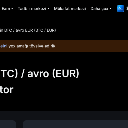
Earn
Tədbir mərkəzi
Mükafat mərkəzi
Daha çox
oin BTC / avro EUR (BTC / EUR)
sini
yoxlamağı tövsiyə edirik
TC) / avro (EUR)
tor