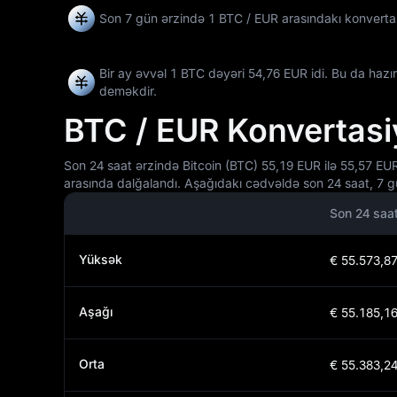
Son 7 gün ərzində 1 BTC / EUR arasındakı konvertas
Bir ay əvvəl 1 BTC dəyəri 54,76 EUR idi. Bu da hazı
deməkdir.
BTC / EUR Konvertasi
Son 24 saat ərzində Bitcoin (BTC) 55,19 EUR ilə 55,57 EU
arasında dalğalandı. Aşağıdakı cədvəldə son 24 saat, 7 gü
Son 24 saa
Yüksək
€ 55.573,8
Aşağı
€ 55.185,1
Orta
€ 55.383,2