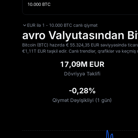
10.000
BTC
EUR ilə 1 - 10.000 BTC canlı qiymət
avro Valyutasından Bit
Bitcoin (BTC) hazırda €‎ 55.324,35 EUR səviyyəsində tica
€‎1,11T EUR təşkil edir. Canlı trendlər, qrafiklər və keç
17,09M EUR
Dövriyyə Təklifi
-0,28%
Qiymət Dəyişikliyi (1 gün)