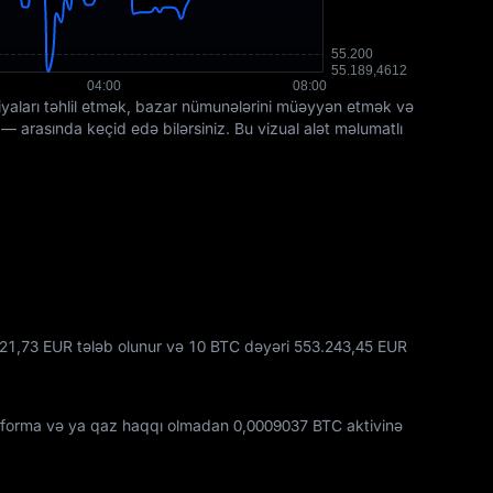
siyaları təhlil etmək, bazar nümunələrini müəyyən etmək və
 arasında keçid edə bilərsiniz. Bu vizual alət məlumatlı
21,73 EUR tələb olunur və 10 BTC dəyəri 553.243,45 EUR
atforma və ya qaz haqqı olmadan
0,0009037 BTC
aktivinə