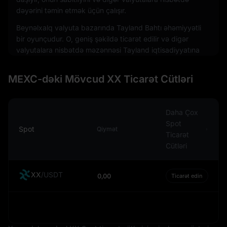
dəyərini təmin etmək üçün çalışır.
Beynəlxalq valyuta bazarında Tayland Bahtı əhəmiyyətli
bir oyunçudur. O, geniş şəkildə ticarət edilir və digər
valyutalara nisbətdə məzənnəsi Tayland iqtisadiyyatına
ciddi təsir göstərə bilər, xüsusilə ölkənin ixracata asılılığı
nəzərə alınarsa. Valyuta məzənnələri Tayland mallarının
MEXC-dəki Mövcud XX Ticarət Cütləri
dünya bazarındakı rəqabətqabiliyyətini təsir edə bilər,
beləliklə Tayland Bahtı ölkənin iqtisadi performansında
mühüm amilə çevrilir.
Daha Çox
Fiat valyuta olmasına baxmayaraq, yəni qızıl və ya
Spot
Spot
Qiymət
gümüş kimi fiziki əmtəə ilə dəstəklənmədiyinə görə,
Ticarət
Tayland Bahtının dəyəri ümumiyyətlə sabitdir. Bu
Cütləri
stabilliyin əsas səbəbi Tayland iqtisadiyyatının müxtəlif
sektorlarda, o cümlədən turizm, istehsal və kənd
XX
/
USDT
0,00
Ticarət edin
təsərrüfatı sahələrində diversifikasiya olunmuş
möhkəmliyidir. Tayland iqtisadiyyatına olan inam Tayland
Bahtına etibarlı və sabit valyuta kimi güvən yaratmağa
kömək edir.