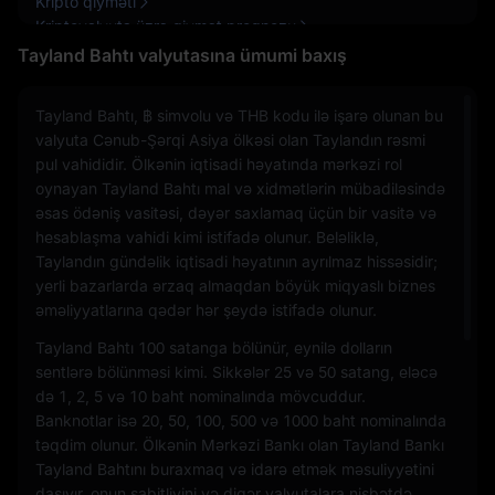
Kripto qiyməti
Kriptovalyuta üzrə qiymət proqnozu
Kriptovalyuta almaq qaydası
Tayland Bahtı valyutasına ümumi baxış
Tayland Bahtı, ฿ simvolu və THB kodu ilə işarə olunan bu
valyuta Cənub-Şərqi Asiya ölkəsi olan Taylandın rəsmi
pul vahididir. Ölkənin iqtisadi həyatında mərkəzi rol
oynayan Tayland Bahtı mal və xidmətlərin mübadiləsində
əsas ödəniş vasitəsi, dəyər saxlamaq üçün bir vasitə və
hesablaşma vahidi kimi istifadə olunur. Beləliklə,
Taylandın gündəlik iqtisadi həyatının ayrılmaz hissəsidir;
yerli bazarlarda ərzaq almaqdan böyük miqyaslı biznes
əməliyyatlarına qədər hər şeydə istifadə olunur.
Tayland Bahtı 100 satanga bölünür, eynilə dolların
sentlərə bölünməsi kimi. Sikkələr 25 və 50 satang, eləcə
də 1, 2, 5 və 10 baht nominalında mövcuddur.
Banknotlar isə 20, 50, 100, 500 və 1000 baht nominalında
təqdim olunur. Ölkənin Mərkəzi Bankı olan Tayland Bankı
Tayland Bahtını buraxmaq və idarə etmək məsuliyyətini
daşıyır, onun sabitliyini və digər valyutalara nisbətdə