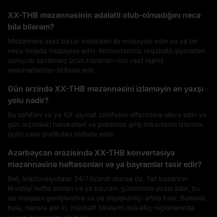
XX-THB məzənnəsinin ədalətli olub-olmadığını necə
bilə bilərəm?
Məzənnəni əsas bazar indeksləri ilə müqayisə edin və ya bir
neçə birjada müqayisə edin. Konverterimiz rəqabətli qiymətləri
qoruyub saxlamaq üçün toplanan real vaxt rejimli
məlumatlardan istifadə edir.
Gün ərzində XX-THB məzənnəsini izləməyin ən yaxşı
yolu nədir?
Bu səhifəni və ya XX qiymət səhifəsini əlfəcinlərə əlavə edin və
gün ərzindəki hərəkətləri və potensial giriş imkanlarını izləmək
üçün canlı qrafikdən istifadə edin.
Azərbaycan ərazisində XX-THB konvertasiya
məzənnəsinə həftəsonları və ya bayramlar təsir edir?
Bəli, kriptovalyutalar 24/7 ticarət olunsa da, fiat bazarının
likvidliyi həftə sonları və ya bayram günlərində azala bilər, bu
da marjaları genişləndirə və ya dəyişkənliyi artıra bilər. Bununla
belə, nəzərə alın ki, müxtəlif ölkələrin müvafiq regionlarında