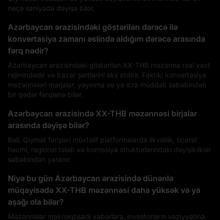
neçə saniyədə dəyişə bilər.
Azərbaycan ərazisindəki göstərilən dərəcə ilə
konvertasiya zamanı əslində aldığım dərəcə arasında
fərq nədir?
Azərbaycan ərazisindəki göstərilən XX-THB məzənnə real vaxt
rejimindədir və bazar şərtlərini əks etdirir. Faktiki konvertasiya
məzənnələri marjalar, yayınma və ya icra müddəti səbəbindən
bir qədər fərqlənə bilər.
Azərbaycan ərazisində XX-THB məzənnəsi birjalar
arasında dəyişə bilər?
Bəli. Qiymət fərqləri müxtəlif platformalarda likvidlik, ticarət
həcmi, regional tələb və komissiya strukturlarındakı dəyişikliklər
səbəbindən yaranır.
Niyə bu gün Azərbaycan ərazisində dünənlə
müqayisədə XX-THB məzənnəsi daha yüksək və ya
aşağı ola bilər?
Məzənnələr makroiqtisadi xəbərlərə, investorların vəziyyətinə,