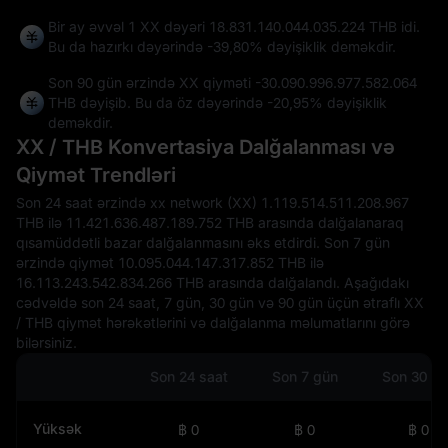
Bir ay əvvəl 1 XX dəyəri 18.831.140.044.035.224 THB idi.
Bu da hazırkı dəyərində
-39,80%
dəyişiklik deməkdir.
Son 90 gün ərzində XX qiyməti
-30.090.996.977.582.064
THB
dəyişib. Bu da öz dəyərində
-20,95%
dəyişiklik
deməkdir.
XX / THB Konvertasiya Dalğalanması və
Qiymət Trendləri
Son 24 saat ərzində xx network (XX) 1.119.514.511.208.967
THB ilə 11.421.636.487.189.752 THB arasında dalğalanaraq
qısamüddətli bazar dalğalanmasını əks etdirdi. Son 7 gün
ərzində qiymət 10.095.044.147.317.852 THB ilə
16.113.243.542.834.266 THB arasında dalğalandı. Aşağıdakı
cədvəldə son 24 saat, 7 gün, 30 gün və 90 gün üçün ətraflı XX
/ THB qiymət hərəkətlərini və dalğalanma məlumatlarını görə
bilərsiniz.
Son 24 saat
Son 7 gün
Son 30 g
Yüksək
฿ 0
฿ 0
฿ 0