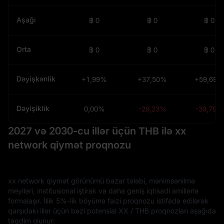
Aşağı
฿ 0
฿ 0
฿ 0
Orta
฿ 0
฿ 0
฿ 0
Dəyişkənlik
+1,99%
+37,50%
+59,69%
Dəyişiklik
0,00%
-29,23%
-39,79%
2027 və 2030-cu illər üçün THB ilə xx
network qiymət proqnozu
xx network qiymət görünümü bazar tələbi, mənimsənilmə
meylləri, institusional iştirak və daha geniş iqtisadi amillərlə
formalaşır. İllik 5%-lik böyümə faizi proqnozu istifadə edilərək
qarşıdakı illər üçün bəzi potensial XX / THB proqnozları aşağıda
təqdim olunur: