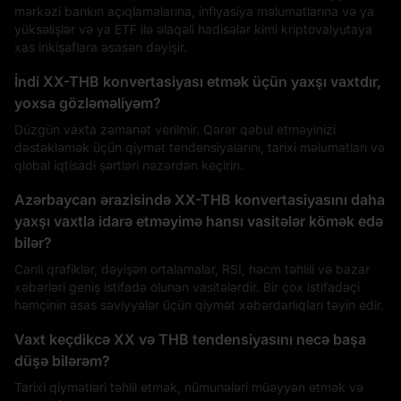
mərkəzi bankın açıqlamalarına, inflyasiya məlumatlarına və ya
yüksəlişlər və ya ETF ilə əlaqəli hadisələr kimi kriptovalyutaya
xas inkişaflara əsasən dəyişir.
İndi XX-THB konvertasiyası etmək üçün yaxşı vaxtdır,
yoxsa gözləməliyəm?
Düzgün vaxta zəmanət verilmir. Qərar qəbul etməyinizi
dəstəkləmək üçün qiymət tendensiyalarını, tarixi məlumatları və
qlobal iqtisadi şərtləri nəzərdən keçirin.
Azərbaycan ərazisində XX-THB konvertasiyasını daha
yaxşı vaxtla idarə etməyimə hansı vasitələr kömək edə
bilər?
Canlı qrafiklər, dəyişən ortalamalar, RSI, həcm təhlili və bazar
xəbərləri geniş istifadə olunan vasitələrdir. Bir çox istifadəçi
həmçinin əsas səviyyələr üçün qiymət xəbərdarlıqları təyin edir.
Vaxt keçdikcə XX və THB tendensiyasını necə başa
düşə bilərəm?
Tarixi qiymətləri təhlil etmək, nümunələri müəyyən etmək və