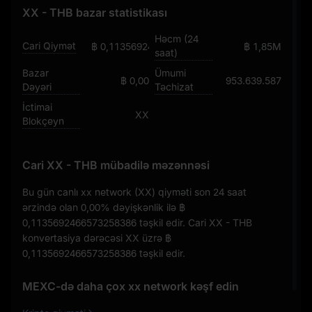
XX - THB bazar statistikası
Həcm (24
Cari Qiymət
฿ 0,1135692466573258386
฿ 1,85M
saat)
Bazar
Ümumi
฿ 0,00
953.639.587
Dəyəri
Təchizat
İctimai
XX
Blokçeyn
Cari XX - THB mübadilə məzənnəsi
Bu gün canlı xx network (XX) qiyməti son 24 saat
ərzində olan
0,00%
dəyişkənlik ilə
฿
0,1135692466573258386
təşkil edir. Cari XX - THB
konvertasiya dərəcəsi XX üzrə
฿
0,1135692466573258386
təşkil edir.
MEXC-də daha çox xx network kəşf edin