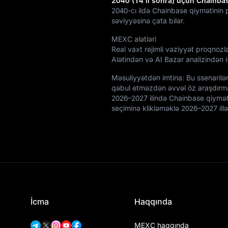
2040 (14 il sonra) üçün Chainba
2040-cı ildə Chainbase qiymətinin 
səviyyəsinə çata bilər.
MEXC alətləri
Real vaxt rejimli vəziyyət proqnozl
Alətindən və AI Bazar analizindən is
Məsuliyyətdən imtina: Bu ssenarilər
qəbul etməzdən əvvəl öz araşdırma
2026–2027 ilində Chainbase qiyməti
seçiminə klikləməklə 2026–2027 ill
İcma
Haqqında
MEXC haqqında