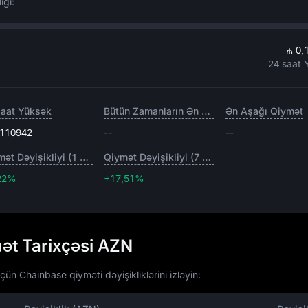
ığı:
₼ 0,
24 saat 
saat Yüksək
Bütün Zamanların Ən Yüksəyi
Ən Aşağı Qiymət
,110942
--
--
Qiymət Dəyişikliyi (1 gün)
Qiymət Dəyişikliyi (7 gün)
22%
+17,51%
+17,51%
ət Tarixçəsi AZN
n Chainbase qiyməti dəyişikliklərini izləyin: