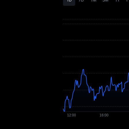
C Qiymət Proqnozu
C Qiymət Tarixçəsi
C Alış Bələdçisi
C / Fiat Valyuta
Çevirən
C Spot
C USDT-M Fyuçersi
Bazara Qədər
Qazanc
Airdrop+
Xəbərlər