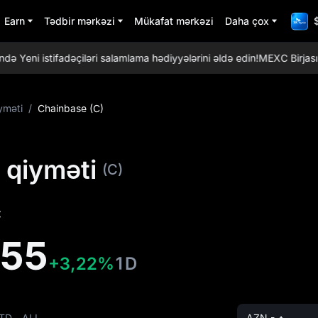
Earn
Tədbir mərkəzi
Mükafat mərkəzi
Daha çox
ni istifadəçiləri salamlama hədiyyələrini əldə edin!
MEXC Birjası: Ən
yməti
/
Chainbase (C)
 qiyməti
(C)
:
655
+3,22%
1D
TD
ALL
AZN - ₼