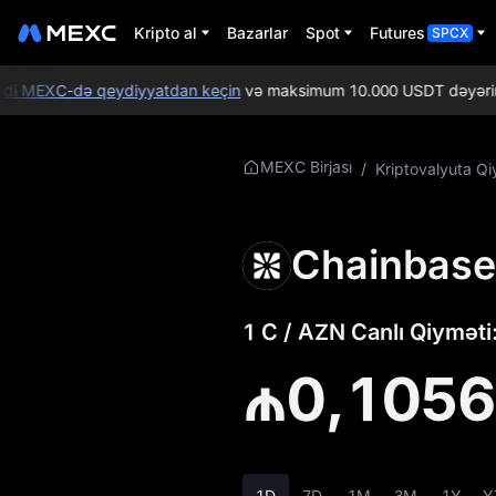
Kripto al
Bazarlar
Spot
Futures
SPCX
i MEXC-də qeydiyyatdan keçin
və maksimum 10.000 USDT dəyərində Ye
C Haqqında Daha
MEXC Birjası
/
Kriptovalyuta Qi
Ətraflı Məlumat
C Qiymət
Chainbase
Məlumatları
C nədir
1 C / AZN Canlı Qiyməti
C Whitepaper
₼0,105
C Rəsmi Veb-saytı
C Tokenomikası
1D
7D
1M
3M
1Y
Y