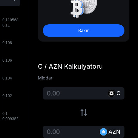
Baxın
C / AZN Kalkulyatoru
Miqdar
C
AZN