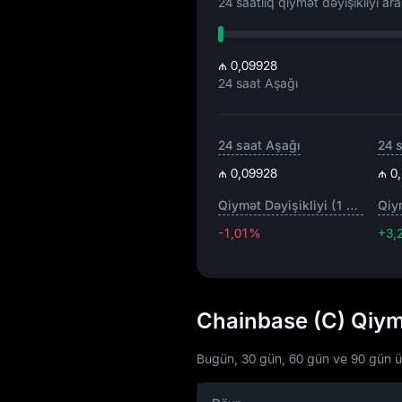
24 saatlıq qiymət dəyişikliyi aral
₼ 0,09928
24 saat Aşağı
24 saat Aşağı
24 
₼ 0,09928
₼ 0
Qiymət Dəyişikliyi (1 saat)
-1,01%
+3,
Chainbase (C) Qiym
Bugün, 30 gün, 60 gün ve 90 gün üçü