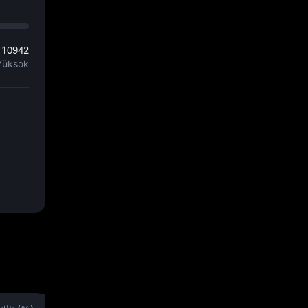
110942
Yüksək