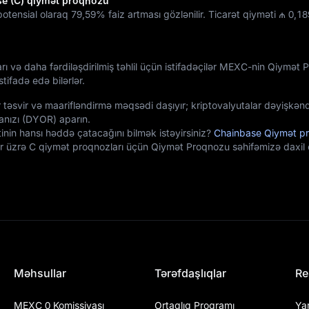
se (C) qiymət proqnozu
potensial olaraq
79,59%
faiz artması gözlənilir. Ticarət qiyməti
₼ 0,1
arı və daha fərdiləşdirilmiş təhlil üçün istifadəçilər MEXC-nin Qiymət
tifadə edə bilərlər.
 təsvir və maarifləndirmə məqsədi daşıyır; kriptovalyutalar dəyişkənd
nızı (DYOR) aparın.
nin hansı həddə çatacağını bilmək istəyirsiniz?
Chainbase Qiymət p
ər üzrə C qiymət proqnozları üçün Qiymət Proqnozu səhifəmizə daxil 
Məhsullar
Tərəfdaşlıqlar
Re
MEXC 0 Komissiyası
Ortaqlıq Proqramı
Ya