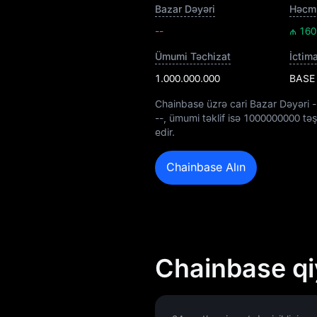
Bazar Dəyəri
Həcm 
--
₼ 160
Ümumi Təchizat
İctim
1.000.000.000
BASE
Chainbase üzrə cari Bazar Dəyəri
-
--
, ümumi təklif isə
1000000000
təş
edir.
Chainbase Alın
Chainbase qi