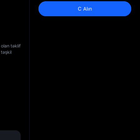
C Alın
olan təklif
təşkil