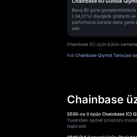
Chainbase 60 Günlük Qiymət
Baxış 60 günə genişləndirildikd
(-34,31%)
dəyişiklik göstərdi və
performansı barədə daha geniş 
edir.
Chainbase (C) üçün bütün zamanların
İndi
Chainbase Qiymət Tarixçəsi sə
Chainbase ü
2030-cu il üçün Chainbase (C) Q
Yuxarıdakı qiymət proqnozu modul
təşkil edir.