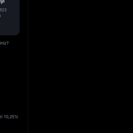
yi
823
i
.
iniz?
zi
10,25%