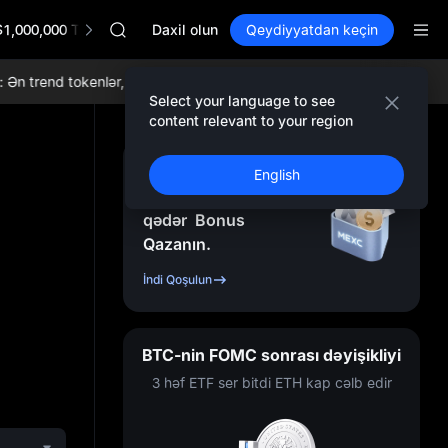
GOLD(XAU)
$1,000,000 TradFi Gala
AAOI
Daxil olun
Qeydiyyatdan keçin
SKYAI
UNITREE STAR Market Subscription on Aug 10
 trend tokenlər, gündəlik airdroplar, dünyada ən aşağı ticarət komissiy
SPCX rises despite lock-up expiry
Select your language to see
GOLD(XAU)
content relevant to your region
AAOI
SKYAI
Qeydiyyatdan Keçin
English
UNITREE STAR Market Subscription on Aug 10
və
10.000
USDT
-ə
SPCX rises despite lock-up expiry
qədər
Bonus
Qazanın.
İndi Qoşulun
BTC-nin FOMC sonrası dəyişikliyi
3 həf ETF ser bitdi ETH kap cəlb edir