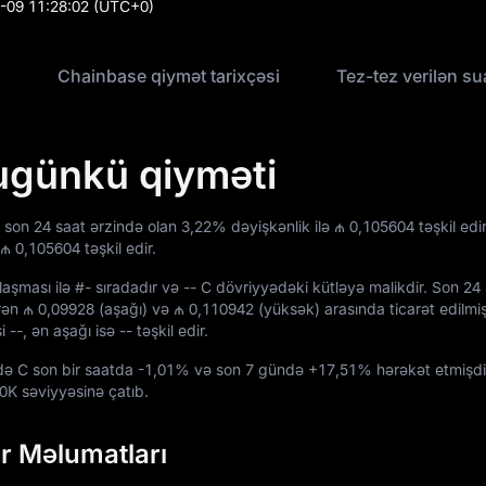
-09 11:28:02
(UTC+0)
i
Chainbase qiymət tarixçəsi
Tez-tez verilən sua
ugünkü qiyməti
 son 24 saat ərzində olan
3,22%
dəyişkənlik ilə
₼ 0,105604
təşkil edir
₼ 0,105604
təşkil edir.
laşması ilə
#-
sıradadır və
-- C
dövriyyədəki kütləyə malikdir. Son 24
irən
₼ 0,09928
(aşağı) və
₼ 0,110942
(yüksək) arasında ticarət edilmi
si
--
, ən aşağı isə
--
təşkil edir.
ndə C son bir saatda
-1,01%
və son 7 gündə
+17,51%
hərəkət etmişdi
50K
səviyyəsinə çatıb.
r Məlumatları