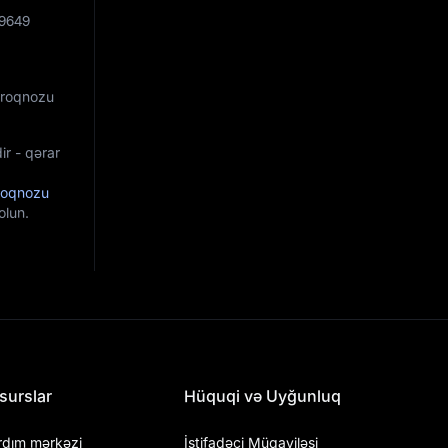
89649
 Proqnozu
ir - qərar
roqnozu
olun.
surslar
Hüquqi və Uyğunluq
rdım mərkəzi
İstifadəçi Müqaviləsi