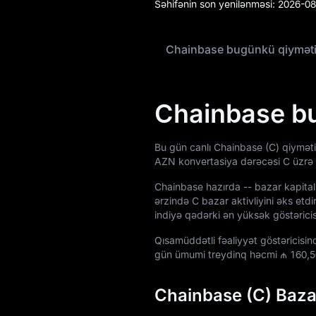
Səhifənin son yenilənməsi:
2026-08
Bloq
Chainbase bugünkü qiymət
Akademiya
Chainbase b
Bu gün canlı Chainbase (C) qiyməti
AZN konvertasiya dərəcəsi C üzrə
Chainbase hazırda
--
bazar kapital
ərzində C bazar aktivliyini əks etd
indiyə qədərki ən yüksək göstərici
Qısamüddətli fəaliyyət göstəricisi
gün ümumi treydinq həcmi
₼ 160,
Chainbase (C) Baza