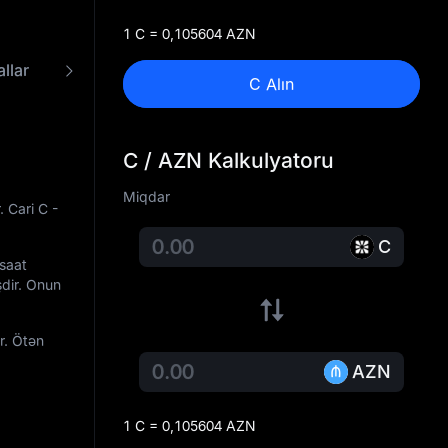
1 C = 0,105604 AZN
llar
C - AZN Konverteri
C Alın
C / AZN Kalkulyatoru
Miqdar
. Cari C -
C
 saat
şdir. Onun
r. Ötən
AZN
1 C = 0,105604 AZN