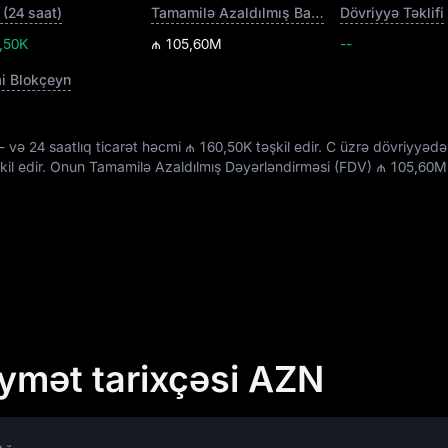
(24 saat)
Tamamilə Azaldılmış Bazar Dəyəri
Dövriyyə Təklifi
,50K
₼ 105,60M
--
ai Blokçeyn
-
və 24 saatlıq ticarət həcmi
₼ 160,50K
təşkil edir. C üzrə dövriyyədə 
kil edir. Onun Tamamilə Azaldılmış Dəyərləndirməsi (FDV)
₼ 105,60M
ymət tarixçəsi AZN