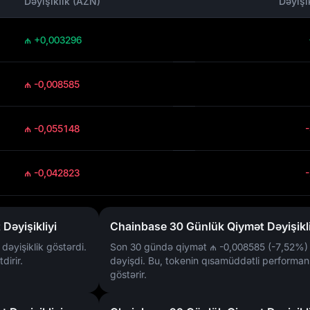
Dəyişiklik (AZN)
Dəyişi
₼ +0,003296
₼ -0,008585
₼ -0,055148
₼ -0,042823
Dəyişikliyi
Chainbase 30 Günlük Qiymət Dəyişikli
dəyişiklik göstərdi.
Son 30 gündə qiymət
₼ -0,008585 (-7,52%)
dirir.
dəyişdi. Bu, tokenin qısamüddətli performans
göstərir.