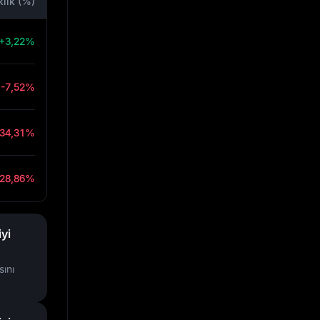
klik (%)
+3,22%
-7,52%
-34,31%
-28,86%
yi
ını