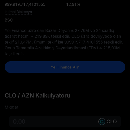
999.919.717,4101555
12,91%
İctimai Blokçeyn
BSC
Yei Finance üzrə cari Bazar Dəyəri
₼ 27,76M
və 24 saatlıq
ticarət həcmi
₼ 219,89K
təşkil edir. CLO üzrə dövriyyədə olan
təklif
219,47M
, ümumi təklif isə
999919717.4101555
təşkil edir.
Onun Tamamilə Azaldılmış Dəyərləndirməsi (FDV)
₼ 215,00M
təşkil edir.
Yei Finance Alın
CLO / AZN Kalkulyatoru
Miqdar
CLO