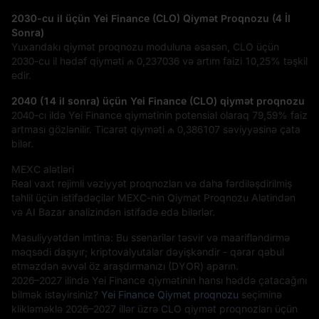
2030-cu il üçün Yei Finance (CLO) Qiymət Proqnozu (4 İl
Sonra)
Yuxarıdakı qiymət proqnozu moduluna əsasən, CLO üçün
2030-cu il hədəf qiyməti
₼ 0,237036
və artım faizi
10,25%
təşkil
edir.
2040 (14 il sonra) üçün Yei Finance (CLO) qiymət proqnozu
2040-cı ildə Yei Finance qiymətinin potensial olaraq
79,59%
faiz
artması gözlənilir. Ticarət qiyməti
₼ 0,386107
səviyyəsinə çata
bilər.
MEXC alətləri
Real vaxt rejimli vəziyyət proqnozları və daha fərdiləşdirilmiş
təhlil üçün istifadəçilər MEXC-nin Qiymət Proqnozu Alətindən
və AI Bazar analizindən istifadə edə bilərlər.
Məsuliyyətdən imtina: Bu ssenarilər təsvir və maarifləndirmə
məqsədi daşıyır; kriptovalyutalar dəyişkəndir - qərar qəbul
etməzdən əvvəl öz araşdırmanızı (DYOR) aparın.
2026–2027 ilində Yei Finance qiymətinin hansı həddə çatacağını
bilmək istəyirsiniz?
Yei Finance Qiymət proqnozu
seçiminə
klikləməklə 2026–2027 illər üzrə CLO qiymət proqnozları üçün