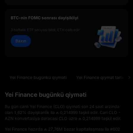
BTC-nin FOMC sonrası dəyişikliyi
3 həftəlik ETF seriyası bitdi, ETH cəlb edir
Baxın
Yei Finance bugünkü qiyməti
Yei Finance qiymət tarixçəsi
Yei Finance bugünkü qiyməti
Bu gün canlı Yei Finance (CLO) qiyməti son 24 saat ərzində
olan
1,62%
dəyişkənlik ilə
₼ 0,214999
təşkil edir. Cari CLO -
AZN konvertasiya dərəcəsi CLO üzrə
₼ 0,214999
təşkil edir.
Yei Finance hazırda
₼ 27,76M
bazar kapitallaşması ilə
#602