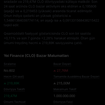
sıradadır və
219,47M CLO
dövriyyədəki kütləyə malikdir. Son
24 saat ərzində CLO bazar aktivliyini əks etdirən
₼ 0,195806
(aşağı) və
₼ 0,219453
(yüksək) arasında ticarət edilmişdir.
Onun indiyə qədərki ən yüksək göstəricisi
₼
1,54861384039774114
, ən aşağı isə
₼ 0,091331568438215422
təşkil edir.
Qısamüddətli fəaliyyət göstəricisində CLO son bir saatda
+0,11%
və son 7 gündə
+2,28%
hərəkət etmişdir. Ötən gün
ümumi treydinq həcmi
₼ 219,89K
səviyyəsinə çatıb.
Yei Finance (CLO) Bazar Məlumatları
Sıralama
Bazar Dəyəri
No.602
₼ 27,76M
Həcm (24 saat)
Tamamilə Azaldılmış Bazar Dəyəri
₼ 219,89K
₼ 215,00M
Dövriyyə Təklifi
Maksimum Təklif
219,47M
1.000.000.000
Ümumi Təchizat
Dövriyyə Faizi