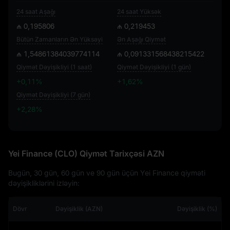
24 saat Aşağı
24 saat Yüksək
₼ 0,195806
₼ 0,219453
Bütün Zamanların Ən Yüksəyi
Ən Aşağı Qiymət
₼ 1,54861384039774114
₼ 0,091331568438215422
Qiymət Dəyişikliyi (1 saat)
Qiymət Dəyişikliyi (1 gün)
+0,11%
+1,62%
Qiymət Dəyişikliyi (7 gün)
+2,28%
+2,28%
Yei Finance (CLO) Qiymət Tarixçəsi AZN
Bugün, 30 gün, 60 gün ve 90 gün üçün Yei Finance qiyməti
dəyişikliklərini izləyin:
Dövr
Dəyişiklik (AZN)
Dəyişiklik (%)