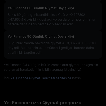
Yei Finance 60 Günlük Qiymət Dəyişikliyi
Baxış 60 günə genişləndirildikdə CLO
₼ -0,197302
(-47,86%)
dəyişiklik göstərdi və bu da onun performansı
barədə daha geniş perspektiv təqdim edir.
Yei Finance 90 Günlük Qiymət Dəyişikliyi
90 günlük trendə baxdıqda qiymət
₼ -0,002278 (-1,05%)
dəyişdi. Bu, tokenin uzunmüddətli gedişatı barədə daha
ətraflı fikir təqdim edir.
Yei Finance (CLO) üçün bütün zamanların qiymət tarixçəsinin
və qiymət hərəkətlərinin kilidini açmaq istəyirsiniz?
İndi
Yei Finance Qiymət Tarixçəsi səhifəsinə
baxın.
Yei Finance üzrə Qiymət proqnozu