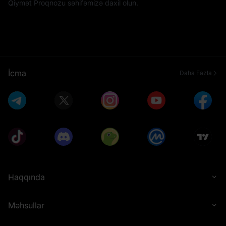
Qiymət Proqnozu səhifəmizə daxil olun.
İcma
Daha Fazla
Haqqında
Məhsullar