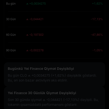
Bu gün
₼ +0,0034275
+1,62%
30 Gün
₼ -0,044421
-17,13%
60 Gün
₼ -0,197302
-47,86%
90 Gün
₼ -0,002278
-1,05%
Bugünkü Yei Finance Qiymət Dəyişikliyi
Bu gün CLO
₼ +0,0034275 (+1,62%)
dəyişiklik göstərdi.
Bu, ən son bazar aktivliyini əks etdirir.
Yei Finance 30 Günlük Qiymət Dəyişikliyi
Son 30 gündə qiymət
₼ -0,044421 (-17,13%)
dəyişdi. Bu,
tokenin qısamüddətli performansını göstərir.