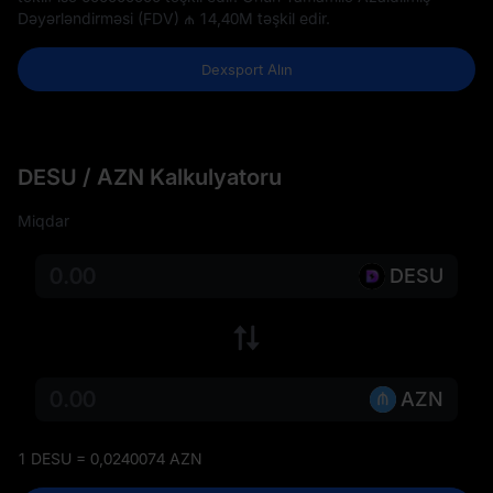
Dəyərləndirməsi (FDV)
₼ 14,40M
təşkil edir.
Dexsport Alın
DESU / AZN Kalkulyatoru
Miqdar
DESU
AZN
1 DESU = 0,0240074 AZN