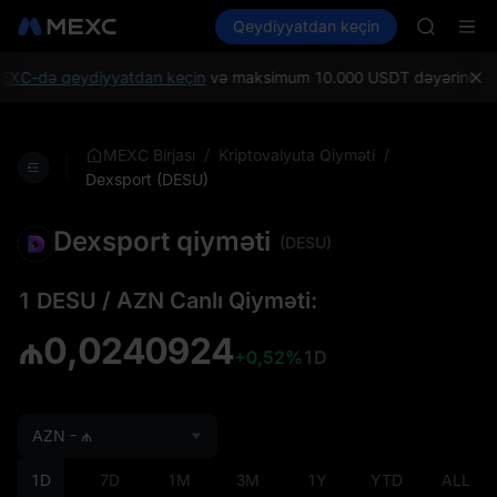
SKYAI
Kripto al
Bazarlar
Qeydiyyatdan keçin
Spot
Futures
ACE
UNITREE
HFT
SPCX
EXC-də qeydiyyatdan keçin
və maksimum 10.000 USDT dəyərində Yeni 
UNITREE
Unitree 
SKYAI
/
/
MEXC Birjası
Kriptovalyuta Qiyməti
ACE
Dexsport (DESU)
HFT
SPCX
Dexsport qiyməti
(DESU)
UNITREE
Unitree 
1 DESU / AZN Canlı Qiyməti:
₼0,0240924
+0,52%
1D
AZN - ₼
1D
7D
1M
3M
1Y
YTD
ALL