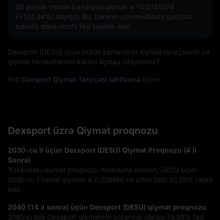
90 günlük trendə baxdıqda qiymət
₼ +0,0155074
(+182,44%)
dəyişdi. Bu, tokenin uzunmüddətli gedişatı
barədə daha ətraflı fikir təqdim edir.
Dexsport (DESU) üçün bütün zamanların qiymət tarixçəsinin və
qiymət hərəkətlərinin kilidini açmaq istəyirsiniz?
İndi
Dexsport Qiymət Tarixçəsi səhifəsinə
baxın.
Dexsport üzrə Qiymət proqnozu
2030-cu il üçün Dexsport (DESU) Qiymət Proqnozu (4 İl
Sonra)
Yuxarıdakı qiymət proqnozu moduluna əsasən, DESU üçün
2030-cu il hədəf qiyməti
₼ 0,026468
və artım faizi
10,25%
təşkil
edir.
2040 (14 il sonra) üçün Dexsport (DESU) qiymət proqnozu
2040-cı ildə Dexsport qiymətinin potensial olaraq
79,59%
faiz