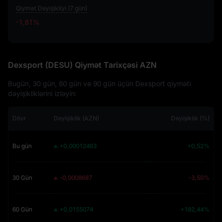
Qiymət Dəyişikliyi (7 gün)
-1,81%
-1,81%
Dexsport (DESU) Qiymət Tarixçəsi AZN
Bugün, 30 gün, 60 gün ve 90 gün üçün Dexsport qiyməti
dəyişikliklərini izləyin:
Dövr
Dəyişiklik (AZN)
Dəyişiklik (%)
Bu gün
₼ +0,00012463
+0,52%
30 Gün
₼ -0,0008687
-3,50%
60 Gün
₼ +0,0155074
+182,44%