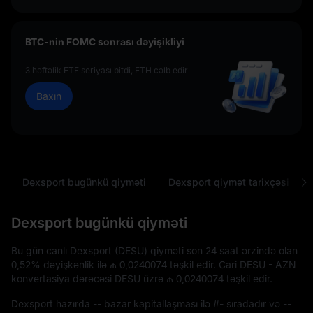
BTC-nin FOMC sonrası dəyişikliyi
3 həftəlik ETF seriyası bitdi, ETH cəlb edir
Baxın
Dexsport bugünkü qiyməti
Dexsport qiymət tarixçəsi
Dexsport bugünkü qiyməti
Bu gün canlı Dexsport (DESU) qiyməti son 24 saat ərzində olan
0,52%
dəyişkənlik ilə
₼ 0,0240074
təşkil edir. Cari DESU - AZN
konvertasiya dərəcəsi DESU üzrə
₼ 0,0240074
təşkil edir.
Dexsport hazırda
--
bazar kapitallaşması ilə
#-
sıradadır və
--