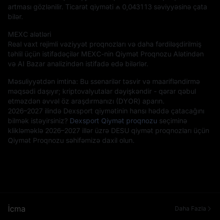
artması gözlənilir. Ticarət qiyməti
₼ 0,043113
səviyyəsinə çata
bilər.
MEXC alətləri
Real vaxt rejimli vəziyyət proqnozları və daha fərdiləşdirilmiş
təhlil üçün istifadəçilər MEXC-nin Qiymət Proqnozu Alətindən
və AI Bazar analizindən istifadə edə bilərlər.
Məsuliyyətdən imtina: Bu ssenarilər təsvir və maarifləndirmə
məqsədi daşıyır; kriptovalyutalar dəyişkəndir - qərar qəbul
etməzdən əvvəl öz araşdırmanızı (DYOR) aparın.
2026–2027 ilində Dexsport qiymətinin hansı həddə çatacağını
bilmək istəyirsiniz?
Dexsport Qiymət proqnozu
seçiminə
klikləməklə 2026–2027 illər üzrə DESU qiymət proqnozları üçün
Qiymət Proqnozu səhifəmizə daxil olun.
İcma
Daha Fazla