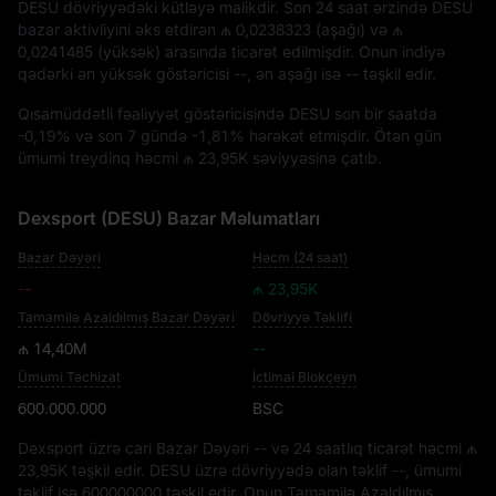
DESU
dövriyyədəki kütləyə malikdir. Son 24 saat ərzində DESU
bazar aktivliyini əks etdirən
₼ 0,0238323
(aşağı) və
₼
0,0241485
(yüksək) arasında ticarət edilmişdir. Onun indiyə
qədərki ən yüksək göstəricisi
--
, ən aşağı isə
--
təşkil edir.
Qısamüddətli fəaliyyət göstəricisində DESU son bir saatda
-0,19%
və son 7 gündə
-1,81%
hərəkət etmişdir. Ötən gün
ümumi treydinq həcmi
₼ 23,95K
səviyyəsinə çatıb.
Dexsport (DESU) Bazar Məlumatları
Bazar Dəyəri
Həcm (24 saat)
--
₼ 23,95K
Tamamilə Azaldılmış Bazar Dəyəri
Dövriyyə Təklifi
₼ 14,40M
--
Ümumi Təchizat
İctimai Blokçeyn
600.000.000
BSC
Dexsport üzrə cari Bazar Dəyəri
--
və 24 saatlıq ticarət həcmi
₼
23,95K
təşkil edir. DESU üzrə dövriyyədə olan təklif
--
, ümumi
təklif isə
600000000
təşkil edir. Onun Tamamilə Azaldılmış