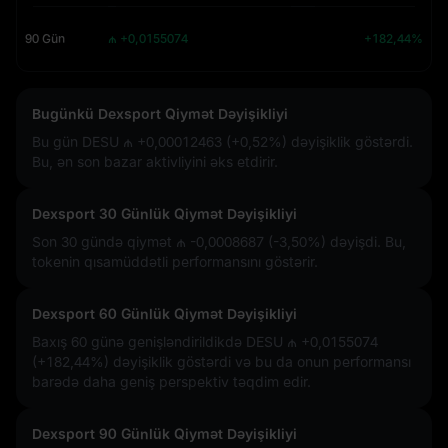
90 Gün
₼ +0,0155074
+182,44%
Bugünkü Dexsport Qiymət Dəyişikliyi
Bu gün DESU
₼ +0,00012463 (+0,52%)
dəyişiklik göstərdi.
Bu, ən son bazar aktivliyini əks etdirir.
Dexsport 30 Günlük Qiymət Dəyişikliyi
Son 30 gündə qiymət
₼ -0,0008687 (-3,50%)
dəyişdi. Bu,
tokenin qısamüddətli performansını göstərir.
Dexsport 60 Günlük Qiymət Dəyişikliyi
Baxış 60 günə genişləndirildikdə DESU
₼ +0,0155074
(+182,44%)
dəyişiklik göstərdi və bu da onun performansı
barədə daha geniş perspektiv təqdim edir.
Dexsport 90 Günlük Qiymət Dəyişikliyi