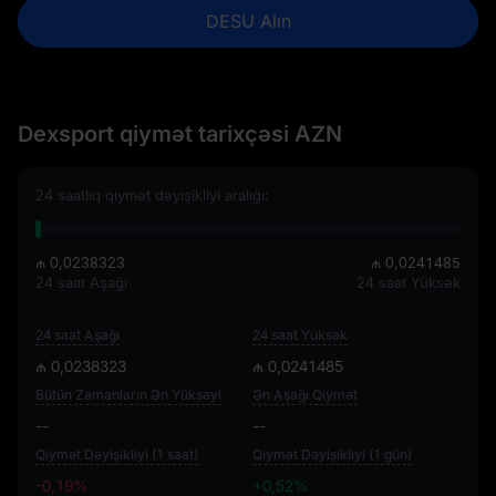
DESU Alın
Dexsport qiymət tarixçəsi AZN
24 saatlıq qiymət dəyişikliyi aralığı:
₼ 0,0238323
₼ 0,0241485
24 saat Aşağı
24 saat Yüksək
24 saat Aşağı
24 saat Yüksək
₼ 0,0238323
₼ 0,0241485
Bütün Zamanların Ən Yüksəyi
Ən Aşağı Qiymət
--
--
Qiymət Dəyişikliyi (1 saat)
Qiymət Dəyişikliyi (1 gün)
-0,19%
+0,52%