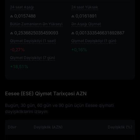
24 saat Aşağı
24 saat Yüksək
₼ 0,0157488
₼ 0,0161891
Bütün Zamanların Ən Yüksəyi
Ən Aşağı Qiymət
₼ 0,2536825035459093
₼ 0,001333546631892887
Qiymət Dəyişikliyi (1 saat)
Qiymət Dəyişikliyi (1 gün)
-0,27%
+0,16%
Qiymət Dəyişikliyi (7 gün)
+18,51%
+18,51%
Eesee (ESE) Qiymət Tarixçəsi AZN
Bugün, 30 gün, 60 gün ve 90 gün üçün Eesee qiyməti
dəyişikliklərini izləyin:
Dövr
Dəyişiklik (AZN)
Dəyişiklik (%)