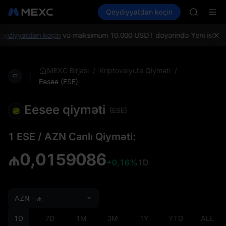
CAP
Kripto al
Bazarlar
Qeydiyyatdan keçin
Spot
Futures
UNITREE
PLTR
Unitree 
BLESS
ydiyyatdan keçin
və maksimum 10.000 USDT dəyərində Yeni istifadəçi
MINIMA
HEI
CAP
/
/
MEXC Birjası
Kriptovalyuta Qiyməti
UNITREE
Eesee (ESE)
Unitree 
Eesee qiyməti
(ESE)
1 ESE / AZN Canlı Qiyməti:
₼0,0159086
+0,16%
1D
AZN - ₼
1D
7D
1M
3M
1Y
YTD
ALL