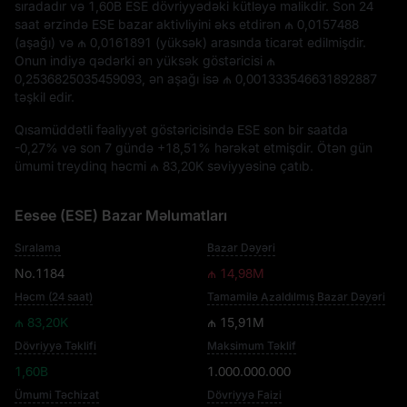
sıradadır və
1,60B ESE
dövriyyədəki kütləyə malikdir. Son 24
saat ərzində ESE bazar aktivliyini əks etdirən
₼ 0,0157488
(aşağı) və
₼ 0,0161891
(yüksək) arasında ticarət edilmişdir.
Onun indiyə qədərki ən yüksək göstəricisi
₼
0,2536825035459093
, ən aşağı isə
₼ 0,001333546631892887
təşkil edir.
Qısamüddətli fəaliyyət göstəricisində ESE son bir saatda
-0,27%
və son 7 gündə
+18,51%
hərəkət etmişdir. Ötən gün
ümumi treydinq həcmi
₼ 83,20K
səviyyəsinə çatıb.
Eesee (ESE) Bazar Məlumatları
Sıralama
Bazar Dəyəri
No.1184
₼ 14,98M
Həcm (24 saat)
Tamamilə Azaldılmış Bazar Dəyəri
₼ 83,20K
₼ 15,91M
Dövriyyə Təklifi
Maksimum Təklif
1,60B
1.000.000.000
Ümumi Təchizat
Dövriyyə Faizi