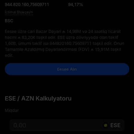
944.820.160,75609711
94,17%
İctimai Blokçeyn
BSC
Eesee üzrə cari Bazar Dəyəri
₼ 14,98M
və 24 saatlıq ticarət
həcmi
₼ 83,20K
təşkil edir. ESE üzrə dövriyyədə olan təklif
1,60B
, ümumi təklif isə
944820160.75609711
təşkil edir. Onun
Tamamilə Azaldılmış Dəyərləndirməsi (FDV)
₼ 15,91M
təşkil
edir.
Eesee Alın
ESE / AZN Kalkulyatoru
Miqdar
ESE