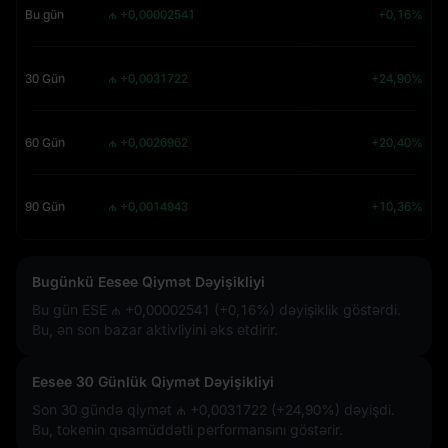
Bu gün
₼ +0,00002541
+0,16%
30 Gün
₼ +0,0031722
+24,90%
60 Gün
₼ +0,0026962
+20,40%
90 Gün
₼ +0,0014943
+10,36%
Bugünkü Eesee Qiymət Dəyişikliyi
Bu gün ESE
₼ +0,00002541 (+0,16%)
dəyişiklik göstərdi.
Bu, ən son bazar aktivliyini əks etdirir.
Eesee 30 Günlük Qiymət Dəyişikliyi
Son 30 gündə qiymət
₼ +0,0031722 (+24,90%)
dəyişdi.
Bu, tokenin qısamüddətli performansını göstərir.