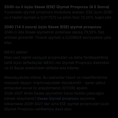
2030-cu il üçün Eesee (ESE) Qiymət Proqnozu (4 İl Sonra)
Yuxarıdakı qiymət proqnozu moduluna əsasən, ESE üçün 2030-
cu il hədəf qiyməti
₼ 0,017572
və artım faizi
10,25%
təşkil edir.
2040 (14 il sonra) üçün Eesee (ESE) qiymət proqnozu
2040-cı ildə Eesee qiymətinin potensial olaraq
79,59%
faiz
artması gözlənilir. Ticarət qiyməti
₼ 0,028624
səviyyəsinə çata
bilər.
MEXC alətləri
Real vaxt rejimli vəziyyət proqnozları və daha fərdiləşdirilmiş
təhlil üçün istifadəçilər MEXC-nin Qiymət Proqnozu Alətindən
və AI Bazar analizindən istifadə edə bilərlər.
Məsuliyyətdən imtina: Bu ssenarilər təsvir və maarifləndirmə
məqsədi daşıyır; kriptovalyutalar dəyişkəndir - qərar qəbul
etməzdən əvvəl öz araşdırmanızı (DYOR) aparın.
2026–2027 ilində Eesee qiymətinin hansı həddə çatacağını
bilmək istəyirsiniz?
Eesee Qiymət proqnozu
seçiminə
klikləməklə 2026–2027 illər üzrə ESE qiymət proqnozları üçün
Qiymət Proqnozu səhifəmizə daxil olun.