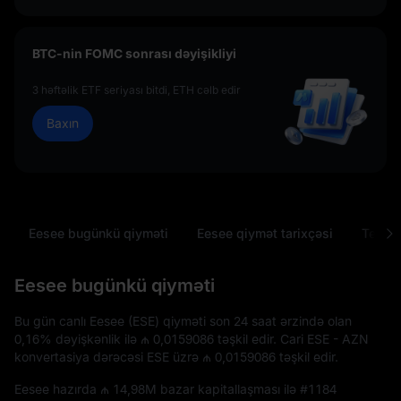
BTC-nin FOMC sonrası dəyişikliyi
3 həftəlik ETF seriyası bitdi, ETH cəlb edir
Baxın
Eesee bugünkü qiyməti
Eesee qiymət tarixçəsi
Tez-te
Eesee bugünkü qiyməti
Bu gün canlı Eesee (ESE) qiyməti son 24 saat ərzində olan
0,16%
dəyişkənlik ilə
₼ 0,0159086
təşkil edir. Cari ESE - AZN
konvertasiya dərəcəsi ESE üzrə
₼ 0,0159086
təşkil edir.
Eesee hazırda
₼ 14,98M
bazar kapitallaşması ilə
#1184