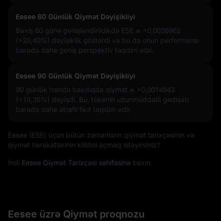
Eesee 60 Günlük Qiymət Dəyişikliyi
Baxış 60 günə genişləndirildikdə ESE
₼ +0,0026962
(+20,40%)
dəyişiklik göstərdi və bu da onun performansı
barədə daha geniş perspektiv təqdim edir.
Eesee 90 Günlük Qiymət Dəyişikliyi
90 günlük trendə baxdıqda qiymət
₼ +0,0014943
(+10,36%)
dəyişdi. Bu, tokenin uzunmüddətli gedişatı
barədə daha ətraflı fikir təqdim edir.
Eesee (ESE) üçün bütün zamanların qiymət tarixçəsinin və
qiymət hərəkətlərinin kilidini açmaq istəyirsiniz?
İndi
Eesee Qiymət Tarixçəsi səhifəsinə
baxın.
Eesee üzrə Qiymət proqnozu