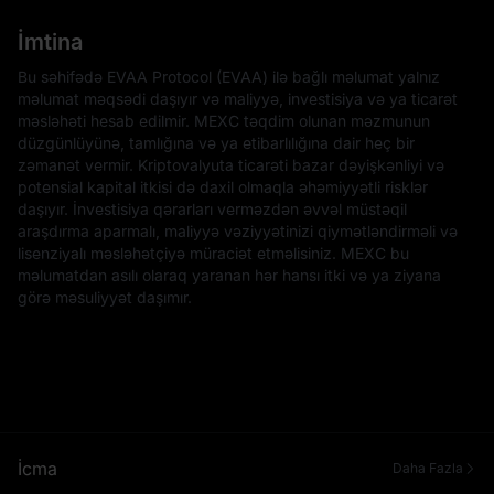
İmtina
Bu səhifədə EVAA Protocol (EVAA) ilə bağlı məlumat yalnız
məlumat məqsədi daşıyır və maliyyə, investisiya və ya ticarət
məsləhəti hesab edilmir. MEXC təqdim olunan məzmunun
düzgünlüyünə, tamlığına və ya etibarlılığına dair heç bir
zəmanət vermir. Kriptovalyuta ticarəti bazar dəyişkənliyi və
potensial kapital itkisi də daxil olmaqla əhəmiyyətli risklər
daşıyır. İnvestisiya qərarları verməzdən əvvəl müstəqil
araşdırma aparmalı, maliyyə vəziyyətinizi qiymətləndirməli və
lisenziyalı məsləhətçiyə müraciət etməlisiniz. MEXC bu
məlumatdan asılı olaraq yaranan hər hansı itki və ya ziyana
görə məsuliyyət daşımır.
İcma
Daha Fazla