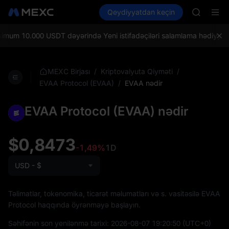
UNITREE 
Kripto al
Bazarlar
Qeydiyyatdan keçin
Spot
Futures
SPCX ris
SPCX
GOLD(X
AAOI
um 10.000 USDT dəyərində Yeni istifadəçiləri salamlama hədiyyələri
SKYAI
UNITREE 
SPCX ris
/
/
MEXC Birjası
Kriptovalyuta Qiyməti
/
EVAA nədir
EVAA Protocol (EVAA)
EVAA Protocol (EVAA) nədir
$0,8473
-1,49%
1D
USD - $
Təlimatlar, tokenomika, ticarət məlumatları və s. vasitəsilə EVAA
Protocol haqqında öyrənməyə başlayın.
Səhifənin son yenilənmə tarixi:
2026-08-07 19:20:50
(UTC+0)