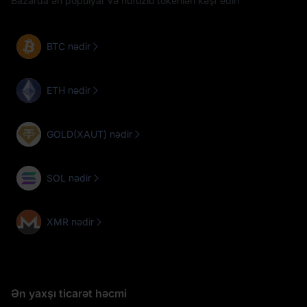
Bazarda ən populyar və nüfuzlu tokenləri kəşf edin
BTC nədir
ETH nədir
GOLD(XAUT) nədir
SOL nədir
XMR nədir
Ən yaxşı ticarət həcmi