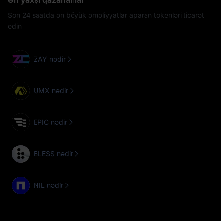
Ən yaxşı qazananlar
Son 24 saatda ən böyük əməliyyatlar aparan tokenləri ticarət
edin
ZAY nədir
UMX nədir
EPIC nədir
BLESS nədir
NIL nədir