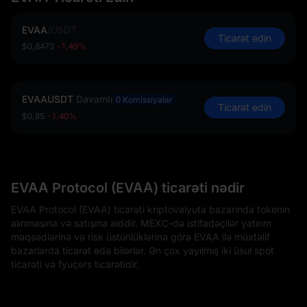
EVAA
/
USDT
Ticarət edin
$0,8473
-1,49%
EVAAUSDT
Davamlı
0 Komissiyalar
Ticarət edin
$0,85
-1,40%
EVAA Protocol (EVAA) ticarəti nədir
EVAA Protocol (EVAA) ticarəti kriptovalyuta bazarında tokenin
alınmasına və satışına aiddir. MEXC-də istifadəçilər yatırım
məqsədlərinə və risk üstünlüklərinə görə EVAA ilə müxtəlif
bazarlarda ticarət edə bilərlər. Ən çox yayılmış iki üsul spot
ticarəti və fyuçers ticarətidir.