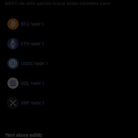
MEXC-də aktiv şəkildə ticarət edilən tokenlərə baxın
BTC nədir
ETH nədir
USDC nədir
SOL nədir
XRP nədir
Yeni əlavə edilib