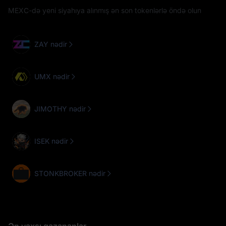
MEXC-də yeni siyahıya alınmış ən son tokenlərlə öndə olun
ZAY nədir
UMX nədir
JIMOTHY nədir
ISEK nədir
STONKBROKER nədir