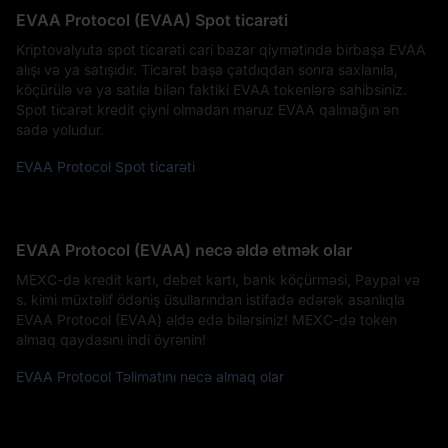
EVAA Protocol (EVAA) Spot ticarəti
Kriptovalyuta spot ticarəti cari bazar qiymətində birbaşa EVAA
alışı və ya satışıdır. Ticarət başa çatdıqdan sonra saxlanıla,
köçürülə və ya satıla bilən faktiki EVAA tokenlərə sahibsiniz.
Spot ticarət kredit çiyni olmadan məruz EVAA qalmağın ən
sadə yoludur.
EVAA Protocol Spot ticarəti
EVAA Protocol (EVAA) necə əldə etmək olar
MEXC-də kredit kartı, debet kartı, bank köçürməsi, Paypal və
s. kimi müxtəlif ödəniş üsullarından istifadə edərək asanlıqla
EVAA Protocol (EVAA) əldə edə bilərsiniz! MEXC-də token
almaq qaydasını indi öyrənin!
EVAA Protocol Təlimatını necə almaq olar