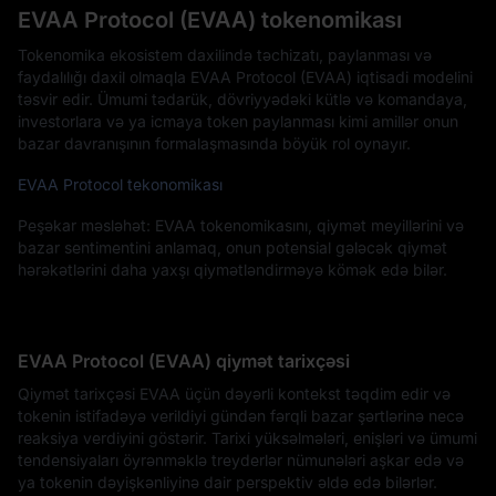
EVAA Protocol (EVAA) tokenomikası
Tokenomika ekosistem daxilində təchizatı, paylanması və
faydalılığı daxil olmaqla EVAA Protocol (EVAA) iqtisadi modelini
təsvir edir. Ümumi tədarük, dövriyyədəki kütlə və komandaya,
investorlara və ya icmaya token paylanması kimi amillər onun
bazar davranışının formalaşmasında böyük rol oynayır.
EVAA Protocol tekonomikası
Peşəkar məsləhət: EVAA tokenomikasını, qiymət meyillərini və
bazar sentimentini anlamaq, onun potensial gələcək qiymət
hərəkətlərini daha yaxşı qiymətləndirməyə kömək edə bilər.
EVAA Protocol (EVAA) qiymət tarixçəsi
Qiymət tarixçəsi EVAA üçün dəyərli kontekst təqdim edir və
tokenin istifadəyə verildiyi gündən fərqli bazar şərtlərinə necə
reaksiya verdiyini göstərir. Tarixi yüksəlmələri, enişləri və ümumi
tendensiyaları öyrənməklə treyderlər nümunələri aşkar edə və
ya tokenin dəyişkənliyinə dair perspektiv əldə edə bilərlər.