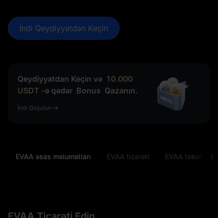
İndi Qeydiyyatdan Keçin
Qeydiyyatdan Keçin və
10.000
USDT
-ə qədər
Bonus
Qazanın.
İndi Qoşulun
EVAA əsas məlumatları
EVAA ticarəti
EVAA tekonomik
EVAA Ticarəti Edin