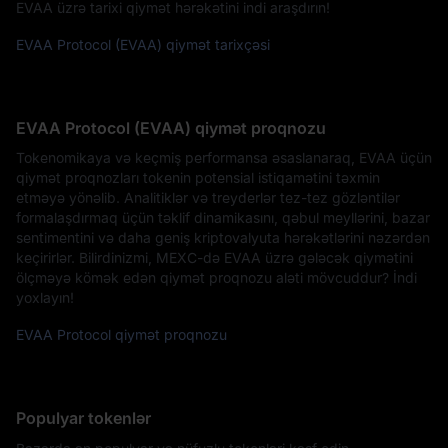
EVAA üzrə tarixi qiymət hərəkətini indi araşdırın!
EVAA Protocol (EVAA) qiymət tarixçəsi
EVAA Protocol (EVAA) qiymət proqnozu
Tokenomikaya və keçmiş performansa əsaslanaraq, EVAA üçün
qiymət proqnozları tokenin potensial istiqamətini təxmin
etməyə yönəlib. Analitiklər və treyderlər tez-tez gözləntilər
formalaşdırmaq üçün təklif dinamikasını, qəbul meyllərini, bazar
sentimentini və daha geniş kriptovalyuta hərəkətlərini nəzərdən
keçirirlər. Bilirdinizmi, MEXC-də EVAA üzrə gələcək qiymətini
ölçməyə kömək edən qiymət proqnozu aləti mövcuddur? İndi
yoxlayın!
EVAA Protocol qiymət proqnozu
Populyar tokenlər