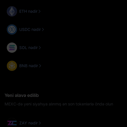
ETH nədir
USDC nədir
SOL nədir
BNB nədir
Yeni əlavə edilib
MEXC-də yeni siyahıya alınmış ən son tokenlərlə öndə olun
ZAY nədir