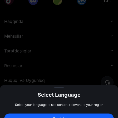
Haqqında
Məhsullar
Tərəfdaşlıqlar
Resurslar
Hüquqi və Uyğunluq
Select Language
©
2026
MEXC.COM
Select your language to see content relevant to your region
10,000 USDT
 Bonus Qazanmaq Üçün 