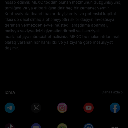
hesab edilmir. MEXC təqdim olunan məzmunun düzgünlüyünə,
tamlığına və ya etibarlılığına dair heç bir zəmanət vermir.
Kriptovalyuta ticarəti bazar dəyişkənliyi və potensial kapital
itkisi də daxil olmaqla əhəmiyyətli risklər daşıyır. İnvestisiya
qərarları verməzdən əvvəl müstəqil araşdırma aparmalı,
maliyyə vəziyyətinizi qiymətləndirməli və lisenziyalı
məsləhətçiyə müraciət etməlisiniz. MEXC bu məlumatdan asılı
olaraq yaranan hər hansı itki və ya ziyana görə məsuliyyət
daşımır.
İcma
Daha Fazla