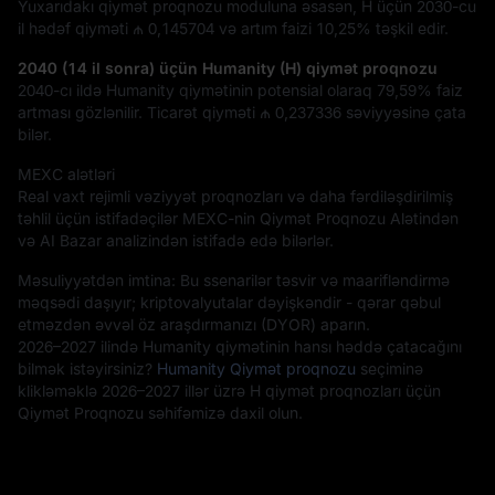
Yuxarıdakı qiymət proqnozu moduluna əsasən, H üçün 2030-cu
il hədəf qiyməti
₼ 0,145704
və artım faizi
10,25%
təşkil edir.
2040 (14 il sonra) üçün Humanity (H) qiymət proqnozu
2040-cı ildə Humanity qiymətinin potensial olaraq
79,59%
faiz
artması gözlənilir. Ticarət qiyməti
₼ 0,237336
səviyyəsinə çata
bilər.
MEXC alətləri
Real vaxt rejimli vəziyyət proqnozları və daha fərdiləşdirilmiş
təhlil üçün istifadəçilər MEXC-nin Qiymət Proqnozu Alətindən
və AI Bazar analizindən istifadə edə bilərlər.
Məsuliyyətdən imtina: Bu ssenarilər təsvir və maarifləndirmə
məqsədi daşıyır; kriptovalyutalar dəyişkəndir - qərar qəbul
etməzdən əvvəl öz araşdırmanızı (DYOR) aparın.
2026–2027 ilində Humanity qiymətinin hansı həddə çatacağını
bilmək istəyirsiniz?
Humanity Qiymət proqnozu
seçiminə
klikləməklə 2026–2027 illər üzrə H qiymət proqnozları üçün
Qiymət Proqnozu səhifəmizə daxil olun.