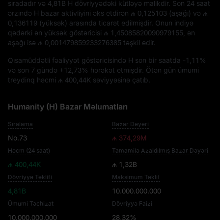
sıradadır və
4,81B H
dövriyyədəki kütləyə malikdir. Son 24 saat
ərzində H bazar aktivliyini əks etdirən
₼ 0,125103
(aşağı) və
₼
0,136119
(yüksək) arasında ticarət edilmişdir. Onun indiyə
qədərki ən yüksək göstəricisi
₼ 1,45085820090979155
, ən
aşağı isə
₼ 0,001479859233276385
təşkil edir.
Qısamüddətli fəaliyyət göstəricisində H son bir saatda
-1,11%
və son 7 gündə
+12,73%
hərəkət etmişdir. Ötən gün ümumi
treydinq həcmi
₼ 400,44K
səviyyəsinə çatıb.
Humanity (H) Bazar Məlumatları
Sıralama
Bazar Dəyəri
No.73
₼ 374,29M
Həcm (24 saat)
Tamamilə Azaldılmış Bazar Dəyəri
₼ 400,44K
₼ 1,32B
Dövriyyə Təklifi
Maksimum Təklif
4,81B
10.000.000.000
Ümumi Təchizat
Dövriyyə Faizi
10.000.000.000
28,32%