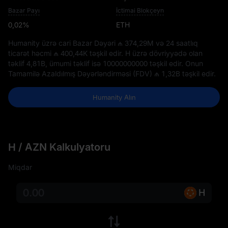
Bazar Payı
İctimai Blokçeyn
0,02%
ETH
Humanity üzrə cari Bazar Dəyəri
₼ 374,29M
və 24 saatlıq
ticarət həcmi
₼ 400,44K
təşkil edir. H üzrə dövriyyədə olan
təklif
4,81B
, ümumi təklif isə
10000000000
təşkil edir. Onun
Tamamilə Azaldılmış Dəyərləndirməsi (FDV)
₼ 1,32B
təşkil edir.
Humanity Alın
H / AZN Kalkulyatoru
Miqdar
H