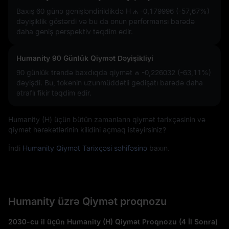
Baxış 60 günə genişləndirildikdə H
₼ -0,179996 (-57,67%)
dəyişiklik göstərdi və bu da onun performansı barədə
daha geniş perspektiv təqdim edir.
Humanity 90 Günlük Qiymət Dəyişikliyi
90 günlük trendə baxdıqda qiymət
₼ -0,226032 (-63,11%)
dəyişdi. Bu, tokenin uzunmüddətli gedişatı barədə daha
ətraflı fikir təqdim edir.
Humanity (H) üçün bütün zamanların qiymət tarixçəsinin və
qiymət hərəkətlərinin kilidini açmaq istəyirsiniz?
İndi
Humanity Qiymət Tarixçəsi səhifəsinə
baxın.
Humanity üzrə Qiymət proqnozu
2030-cu il üçün Humanity (H) Qiymət Proqnozu (4 İl Sonra)