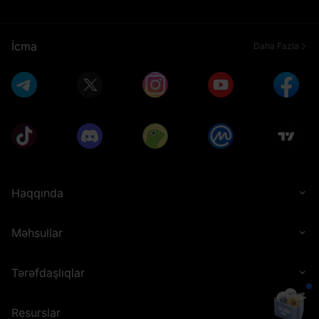
İcma
Daha Fazla
Haqqında
Məhsullar
Tərəfdaşlıqlar
Resurslar