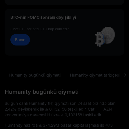
BTC-nin FOMC sonrası dəyişikliyi
3 həf ETF ser bitdi ETH kap cəlb edir
Baxın
Humanity bugünkü qiyməti
Humanity qiymət tarixçəsi
Humanity bugünkü qiyməti
Bu gün canlı Humanity (H) qiyməti son 24 saat ərzində olan
2,42%
dəyişkənlik ilə
₼ 0,132158
təşkil edir. Cari H - AZN
konvertasiya dərəcəsi H üzrə
₼ 0,132158
təşkil edir.
Humanity hazırda
₼ 374,29M
bazar kapitallaşması ilə
#73