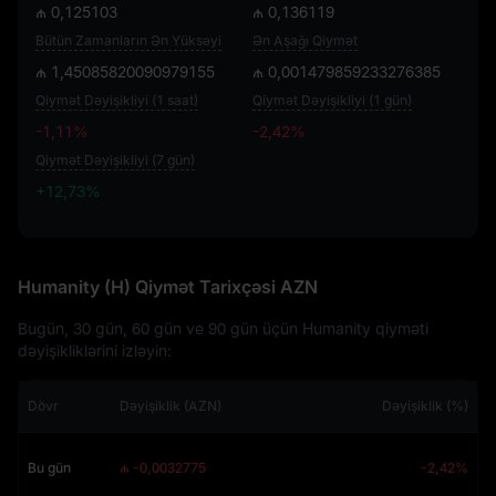
₼ 0,125103
₼ 0,136119
Bütün Zamanların Ən Yüksəyi
Ən Aşağı Qiymət
₼ 1,45085820090979155
₼ 0,001479859233276385
Qiymət Dəyişikliyi (1 saat)
Qiymət Dəyişikliyi (1 gün)
-1,11%
-2,42%
Qiymət Dəyişikliyi (7 gün)
+12,73%
+12,73%
Humanity (H) Qiymət Tarixçəsi AZN
Bugün, 30 gün, 60 gün ve 90 gün üçün Humanity qiyməti
dəyişikliklərini izləyin:
Dövr
Dəyişiklik (AZN)
Dəyişiklik (%)
Bu gün
₼ -0,0032775
-2,42%