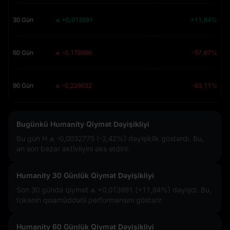
30 Gün
₼ +0,013991
+11,84%
60 Gün
₼ -0,179996
-57,67%
90 Gün
₼ -0,226032
-63,11%
Bugünkü Humanity Qiymət Dəyişikliyi
Bu gün H
₼ -0,0032775 (-2,42%)
dəyişiklik göstərdi. Bu,
ən son bazar aktivliyini əks etdirir.
Humanity 30 Günlük Qiymət Dəyişikliyi
Son 30 gündə qiymət
₼ +0,013991 (+11,84%)
dəyişdi. Bu,
tokenin qısamüddətli performansını göstərir.
Humanity 60 Günlük Qiymət Dəyişikliyi