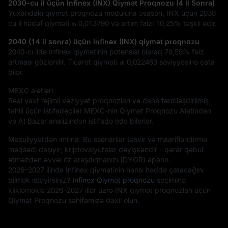
2030-cu il üçün Infinex (INX) Qiymət Proqnozu (4 İl Sonra)
Yuxarıdakı qiymət proqnozu moduluna əsasən, INX üçün 2030-
cu il hədəf qiyməti
₼ 0,013790
və artım faizi
10,25%
təşkil edir.
2040 (14 il sonra) üçün Infinex (INX) qiymət proqnozu
2040-cı ildə Infinex qiymətinin potensial olaraq
79,59%
faiz
artması gözlənilir. Ticarət qiyməti
₼ 0,022463
səviyyəsinə çata
bilər.
MEXC alətləri
Real vaxt rejimli vəziyyət proqnozları və daha fərdiləşdirilmiş
təhlil üçün istifadəçilər MEXC-nin Qiymət Proqnozu Alətindən
və AI Bazar analizindən istifadə edə bilərlər.
Məsuliyyətdən imtina: Bu ssenarilər təsvir və maarifləndirmə
məqsədi daşıyır; kriptovalyutalar dəyişkəndir - qərar qəbul
etməzdən əvvəl öz araşdırmanızı (DYOR) aparın.
2026–2027 ilində Infinex qiymətinin hansı həddə çatacağını
bilmək istəyirsiniz?
Infinex Qiymət proqnozu
seçiminə
klikləməklə 2026–2027 illər üzrə INX qiymət proqnozları üçün
Qiymət Proqnozu səhifəmizə daxil olun.