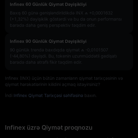
Infinex 60 Günlük Qiymət Dəyişikliyi
Baxış 60 günə genişləndirildikdə INX
₼ +0,0001632
(+1,32%)
dəyişiklik göstərdi və bu da onun performansı
barədə daha geniş perspektiv təqdim edir.
Infinex 90 Günlük Qiymət Dəyişikliyi
90 günlük trendə baxdıqda qiymət
₼ -0,0101507
(-44,80%)
dəyişdi. Bu, tokenin uzunmüddətli gedişatı
barədə daha ətraflı fikir təqdim edir.
Infinex (INX) üçün bütün zamanların qiymət tarixçəsinin və
qiymət hərəkətlərinin kilidini açmaq istəyirsiniz?
İndi
Infinex Qiymət Tarixçəsi səhifəsinə
baxın.
Infinex üzrə Qiymət proqnozu