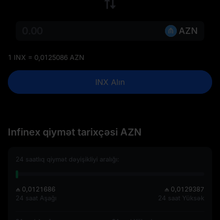
AZN
1 INX = 0,0125086 AZN
INX Alın
Infinex qiymət tarixçəsi AZN
24 saatlıq qiymət dəyişikliyi aralığı:
₼ 0,0121686
₼ 0,0129387
24 saat Aşağı
24 saat Yüksək