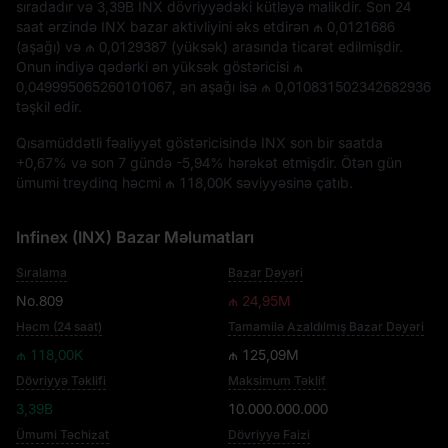
sıradadır və
3,39B INX
dövriyyədəki kütləyə malikdir. Son 24
saat ərzində INX bazar aktivliyini əks etdirən
₼ 0,0121686
(aşağı) və
₼ 0,0129387
(yüksək) arasında ticarət edilmişdir.
Onun indiyə qədərki ən yüksək göstəricisi
₼
0,049995065260101067
, ən aşağı isə
₼ 0,010831502342682936
təşkil edir.
Qısamüddətli fəaliyyət göstəricisində INX son bir saatda
+0,67%
və son 7 gündə
-5,94%
hərəkət etmişdir. Ötən gün
ümumi treydinq həcmi
₼ 118,00K
səviyyəsinə çatıb.
Infinex (INX) Bazar Məlumatları
Sıralama
Bazar Dəyəri
No.809
₼ 24,95M
Həcm (24 saat)
Tamamilə Azaldılmış Bazar Dəyəri
₼ 118,00K
₼ 125,09M
Dövriyyə Təklifi
Maksimum Təklif
3,39B
10.000.000.000
Ümumi Təchizat
Dövriyyə Faizi