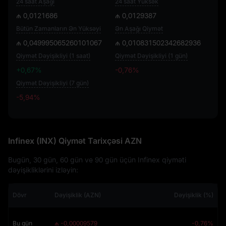
24 saat Aşağı
24 saat Yüksək
₼ 0,0121686
₼ 0,0129387
Bütün Zamanların Ən Yüksəyi
Ən Aşağı Qiymət
₼ 0,049995065260101067
₼ 0,010831502342682936
Qiymət Dəyişikliyi (1 saat)
Qiymət Dəyişikliyi (1 gün)
+0,67%
-0,76%
Qiymət Dəyişikliyi (7 gün)
-5,94%
-5,94%
Infinex (INX) Qiymət Tarixçəsi AZN
Bugün, 30 gün, 60 gün ve 90 gün üçün Infinex qiyməti
dəyişikliklərini izləyin:
Dövr
Dəyişiklik (AZN)
Dəyişiklik (%)
Bu gün
₼ -0,00009579
-0,76%