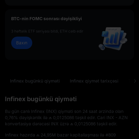
BTC-nin FOMC sonrası dəyişikliyi
3 həftəlik ETF seriyası bitdi, ETH cəlb edir
Baxın
Infinex bugünkü qiyməti
Infinex qiymət tarixçəsi
Tez-t
Infinex bugünkü qiyməti
Bu gün canlı Infinex (INX) qiyməti son 24 saat ərzində olan
0,76%
dəyişkənlik ilə
₼ 0,0125086
təşkil edir. Cari INX - AZN
konvertasiya dərəcəsi INX üzrə
₼ 0,0125086
təşkil edir.
Infinex hazırda
₼ 24,95M
bazar kapitallaşması ilə
#809