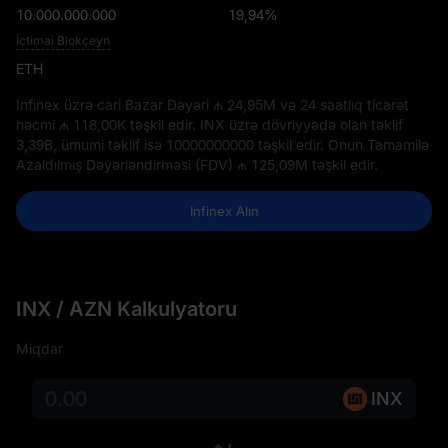
10.000.000.000
19,94%
İctimai Blokçeyn
ETH
Infinex üzrə cari Bazar Dəyəri
₼ 24,95M
və 24 saatlıq ticarət
həcmi
₼ 118,00K
təşkil edir. INX üzrə dövriyyədə olan təklif
3,39B
, ümumi təklif isə
10000000000
təşkil edir. Onun Tamamilə
Azaldılmış Dəyərləndirməsi (FDV)
₼ 125,09M
təşkil edir.
Infinex Alın
INX / AZN Kalkulyatoru
Miqdar
INX