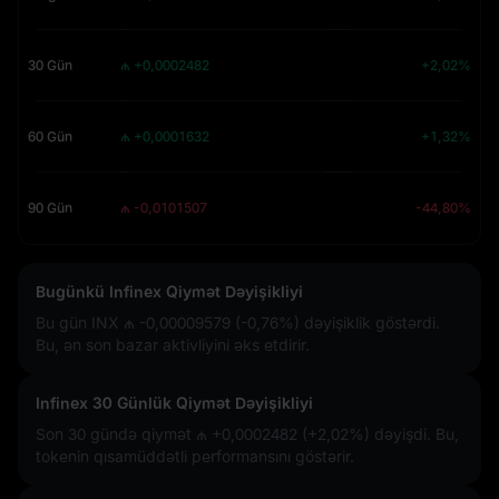
30 Gün
₼ +0,0002482
+2,02%
60 Gün
₼ +0,0001632
+1,32%
90 Gün
₼ -0,0101507
-44,80%
Bugünkü Infinex Qiymət Dəyişikliyi
Bu gün INX
₼ -0,00009579 (-0,76%)
dəyişiklik göstərdi.
Bu, ən son bazar aktivliyini əks etdirir.
Infinex 30 Günlük Qiymət Dəyişikliyi
Son 30 gündə qiymət
₼ +0,0002482 (+2,02%)
dəyişdi. Bu,
tokenin qısamüddətli performansını göstərir.