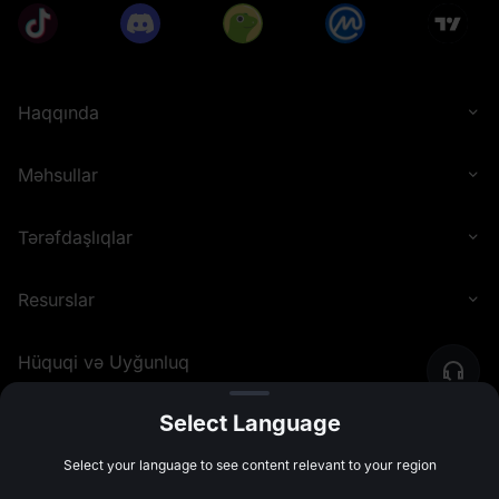
Haqqında
Məhsullar
Tərəfdaşlıqlar
Resurslar
Hüquqi və Uyğunluq
Select Language
©
2026
MEXC.COM
Select your language to see content relevant to your region