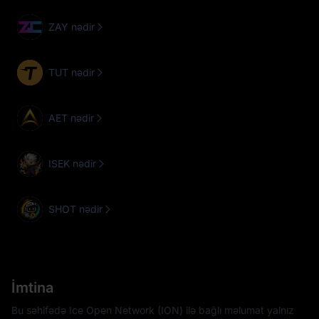
ZAY nədir
TUT nədir
AET nədir
ISEK nədir
SHOT nədir
İmtina
Bu səhifədə Ice Open Network (ION) ilə bağlı məlumat yalnız