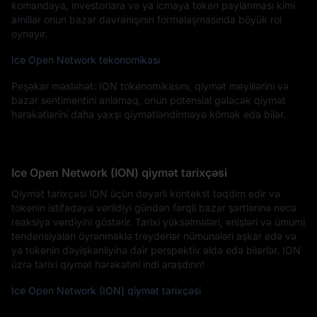
komandaya, investorlara və ya icmaya token paylanması kimi
amillər onun bazar davranışının formalaşmasında böyük rol
oynayır.
Ice Open Network tekonomikası
Peşəkar məsləhət: ION tokenomikasını, qiymət meyillərini və
bazar sentimentini anlamaq, onun potensial gələcək qiymət
hərəkətlərini daha yaxşı qiymətləndirməyə kömək edə bilər.
Ice Open Network (ION) qiymət tarixçəsi
Qiymət tarixçəsi ION üçün dəyərli kontekst təqdim edir və
tokenin istifadəyə verildiyi gündən fərqli bazar şərtlərinə necə
reaksiya verdiyini göstərir. Tarixi yüksəlmələri, enişləri və ümumi
tendensiyaları öyrənməklə treyderlər nümunələri aşkar edə və
ya tokenin dəyişkənliyinə dair perspektiv əldə edə bilərlər. ION
üzrə tarixi qiymət hərəkətini indi araşdırın!
Ice Open Network (ION) qiymət tarixçəsi