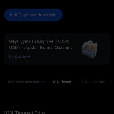
İndi Qeydiyyatdan Keçin
Qeydiyyatdan Keçin və
10.000
USDT
-ə qədər
Bonus
Qazanın.
İndi Qoşulun
ION əsas məlumatları
ION ticarəti
ION tekonomikası
ION Ticarəti Edin