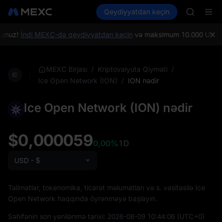
GOLD(X
Kripto al
Bazarlar
Qeydiyyatdan keçin
Spot
Futures
AAOI
SPCX
SKYAI
UNITREE 
unuz!
İndi MEXC-də qeydiyyatdan keçin
və maksimum 10.000 USDT dəy
SPCX ris
GOLD(X
AAOI
/
/
MEXC Birjası
Kriptovalyuta Qiyməti
SKYAI
/
ION nədir
Ice Open Network (ION)
UNITREE 
SPCX ris
Ice Open Network (ION) nədir
$0,000059
0,00%
1D
USD - $
Təlimatlar, tokenomika, ticarət məlumatları və s. vasitəsilə Ice
Open Network haqqında öyrənməyə başlayın.
Səhifənin son yenilənmə tarixi:
2026-08-09 10:44:06
(UTC+0)