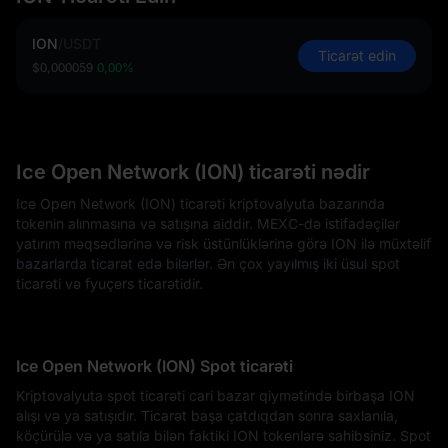
ION
/
USDT
Ticarət edin
$0,000059
0,00%
Ice Open Network (ION) ticarəti nədir
Ice Open Network (ION) ticarəti kriptovalyuta bazarında
tokenin alınmasına və satışına aiddir. MEXC-də istifadəçilər
yatırım məqsədlərinə və risk üstünlüklərinə görə ION ilə müxtəlif
bazarlarda ticarət edə bilərlər. Ən çox yayılmış iki üsul spot
ticarəti və fyuçers ticarətidir.
Ice Open Network (ION) Spot ticarəti
Kriptovalyuta spot ticarəti cari bazar qiymətində birbaşa ION
alışı və ya satışıdır. Ticarət başa çatdıqdan sonra saxlanıla,
köçürülə və ya satıla bilən faktiki ION tokenlərə sahibsiniz. Spot