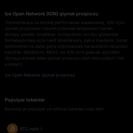
Ice Open Network (ION) qiymət proqnozu
Tokenomikaya və keçmiş performansa əsaslanaraq, ION üçün
qiymət proqnozları tokenin potensial istiqamətini təxmin
etməyə yönəlib. Analitiklər və treyderlər tez-tez gözləntilər
formalaşdırmaq üçün təklif dinamikasını, qəbul meyllərini, bazar
sentimentini və daha geniş kriptovalyuta hərəkətlərini nəzərdən
keçirirlər. Bilirdinizmi, MEXC-də ION üzrə gələcək qiymətini
ölçməyə kömək edən qiymət proqnozu aləti mövcuddur? İndi
yoxlayın!
Ice Open Network qiymət proqnozu
Populyar tokenlər
Bazarda ən populyar və nüfuzlu tokenləri kəşf edin
BTC nədir