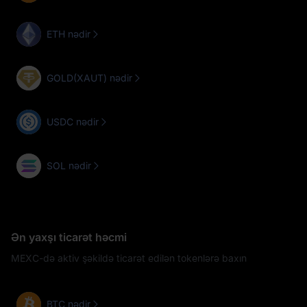
ETH nədir
GOLD(XAUT) nədir
USDC nədir
SOL nədir
Ən yaxşı ticarət həcmi
MEXC-də aktiv şəkildə ticarət edilən tokenlərə baxın
BTC nədir