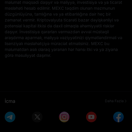
məlumat məqsədi daşıyır və maliyyə, investisiya və ya ticarət
məsləhəti hesab edilmir. MEXC təqdim olunan məzmunun
düzgünlüyünə, tamlığına və ya etibarlılığına dair heç bir
zəmanət vermir. Kriptovalyuta ticarəti bazar dəyişkənliyi və
potensial kapital itkisi də daxil olmaqla əhəmiyyətli risklər
daşıyır. İnvestisiya qərarları verməzdən əvvəl müstəqil
araşdırma aparmalı, maliyyə vəziyyətinizi qiymətləndirməli və
lisenziyalı məsləhətçiyə müraciət etməlisiniz. MEXC bu
məlumatdan asılı olaraq yaranan hər hansı itki və ya ziyana
görə məsuliyyət daşımır.
İcma
Daha Fazla