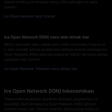
ticarət kredit çiyni olmadan məruz ION qalmağın ən sadə
yoludur.
Ice Open Network Spot ticarəti
Ice Open Network (ION) necə əldə etmək olar
MEXC-də kredit kartı, debet kartı, bank köçürməsi, Paypal və
s. kimi müxtəlif ödəniş üsullarından istifadə edərək asanlıqla Ice
Open Network (ION) əldə edə bilərsiniz! MEXC-də token almaq
qaydasını indi öyrənin!
Ice Open Network Təlimatını necə almaq olar
Ice Open Network (ION) tokenomikası
Tokenomika ekosistem daxilində təchizatı, paylanması və
faydalılığı daxil olmaqla Ice Open Network (ION) iqtisadi
modelini təsvir edir. Ümumi tədarük, dövriyyədəki kütlə və