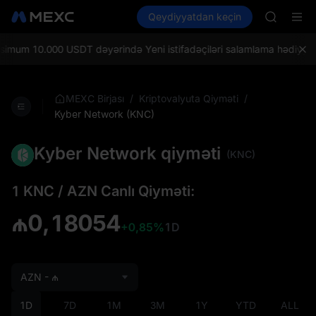
UNITREE 
Kripto al
Bazarlar
Qeydiyyatdan keçin
Spot
Futures
TUT
SPCX
BMT
MUBARA
mum 10.000 USDT dəyərində Yeni istifadəçiləri salamlama hədiyyələri
UNITREE 
TUT
BMT
/
/
MEXC Birjası
Kriptovalyuta Qiyməti
MUBARA
Kyber Network (KNC)
UNITREE 
Kyber Network qiyməti
(KNC)
1 KNC / AZN Canlı Qiyməti:
₼0,18054
+0,85%
1D
AZN - ₼
1D
7D
1M
3M
1Y
YTD
ALL