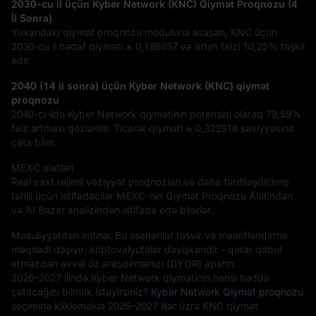
2030-cu il üçün Kyber Network (KNC) Qiymət Proqnozu (4
İl Sonra)
Yuxarıdakı qiymət proqnozu moduluna əsasən, KNC üçün
2030-cu il hədəf qiyməti
₼ 0,198857
və artım faizi
10,25%
təşkil
edir.
2040 (14 il sonra) üçün Kyber Network (KNC) qiymət
proqnozu
2040-cı ildə Kyber Network qiymətinin potensial olaraq
79,59%
faiz artması gözlənilir. Ticarət qiyməti
₼ 0,323918
səviyyəsinə
çata bilər.
MEXC alətləri
Real vaxt rejimli vəziyyət proqnozları və daha fərdiləşdirilmiş
təhlil üçün istifadəçilər MEXC-nin Qiymət Proqnozu Alətindən
və AI Bazar analizindən istifadə edə bilərlər.
Məsuliyyətdən imtina: Bu ssenarilər təsvir və maarifləndirmə
məqsədi daşıyır; kriptovalyutalar dəyişkəndir - qərar qəbul
etməzdən əvvəl öz araşdırmanızı (DYOR) aparın.
2026–2027 ilində Kyber Network qiymətinin hansı həddə
çatacağını bilmək istəyirsiniz?
Kyber Network Qiymət proqnozu
seçiminə klikləməklə 2026–2027 illər üzrə KNC qiymət