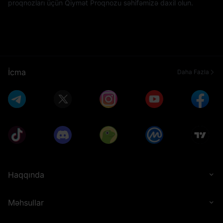
proqnozları üçün Qiymət Proqnozu səhifəmizə daxil olun.
İcma
Daha Fazla
Haqqında
Məhsullar