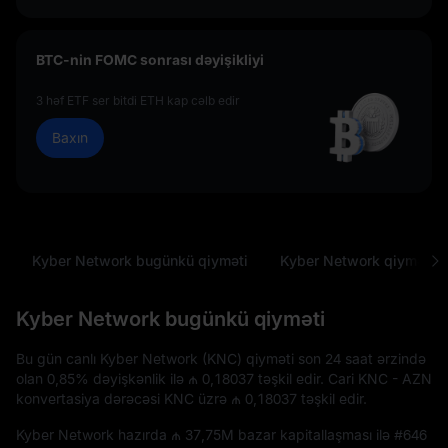
BTC-nin FOMC sonrası dəyişikliyi
3 həf ETF ser bitdi ETH kap cəlb edir
Baxın
Kyber Network bugünkü qiyməti
Kyber Network qiymət ta
Kyber Network bugünkü qiyməti
Bu gün canlı Kyber Network (KNC) qiyməti son 24 saat ərzində
olan
0,85%
dəyişkənlik ilə
₼ 0,18037
təşkil edir. Cari KNC - AZN
konvertasiya dərəcəsi KNC üzrə
₼ 0,18037
təşkil edir.
Kyber Network hazırda
₼ 37,75M
bazar kapitallaşması ilə
#646