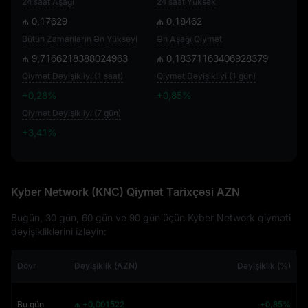
24 saat Aşağı
24 saat Yüksək
₼ 0,17629
₼ 0,18462
Bütün Zamanların Ən Yüksəyi
Ən Aşağı Qiymət
₼ 9,7166218388024963
₼ 0,18371163406928379
Qiymət Dəyişikliyi (1 saat)
Qiymət Dəyişikliyi (1 gün)
+0,28%
+0,85%
Qiymət Dəyişikliyi (7 gün)
+3,41%
+3,41%
Kyber Network (KNC) Qiymət Tarixçəsi AZN
Bugün, 30 gün, 60 gün ve 90 gün üçün Kyber Network qiyməti
dəyişikliklərini izləyin:
Dövr
Dəyişiklik (AZN)
Dəyişiklik (%)
Bu gün
₼ +0,001522
+0,85%