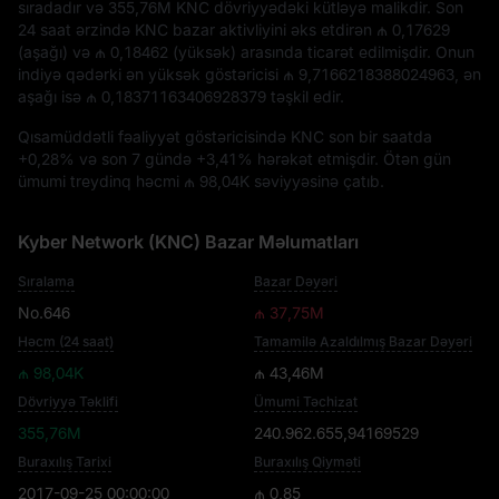
sıradadır və
355,76M KNC
dövriyyədəki kütləyə malikdir. Son
24 saat ərzində KNC bazar aktivliyini əks etdirən
₼ 0,17629
(aşağı) və
₼ 0,18462
(yüksək) arasında ticarət edilmişdir. Onun
indiyə qədərki ən yüksək göstəricisi
₼ 9,7166218388024963
, ən
aşağı isə
₼ 0,18371163406928379
təşkil edir.
Qısamüddətli fəaliyyət göstəricisində KNC son bir saatda
+0,28%
və son 7 gündə
+3,41%
hərəkət etmişdir. Ötən gün
ümumi treydinq həcmi
₼ 98,04K
səviyyəsinə çatıb.
Kyber Network (KNC) Bazar Məlumatları
Sıralama
Bazar Dəyəri
No.646
₼ 37,75M
Həcm (24 saat)
Tamamilə Azaldılmış Bazar Dəyəri
₼ 98,04K
₼ 43,46M
Dövriyyə Təklifi
Ümumi Təchizat
355,76M
240.962.655,94169529
Buraxılış Tarixi
Buraxılış Qiyməti
2017-09-25 00:00:00
₼ 0,85