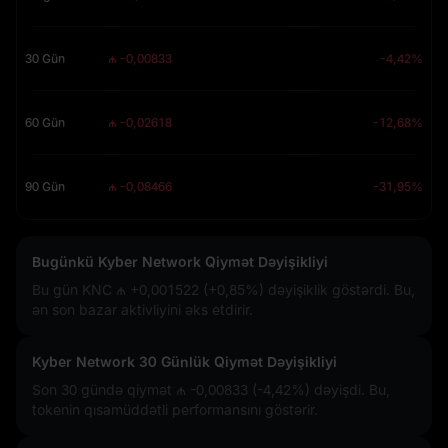
30 Gün
₼ -0,00833
-4,42%
60 Gün
₼ -0,02618
-12,68%
90 Gün
₼ -0,08466
-31,95%
Bugünkü Kyber Network Qiymət Dəyişikliyi
Bu gün KNC
₼ +0,001522 (+0,85%)
dəyişiklik göstərdi. Bu,
ən son bazar aktivliyini əks etdirir.
Kyber Network 30 Günlük Qiymət Dəyişikliyi
Son 30 gündə qiymət
₼ -0,00833 (-4,42%)
dəyişdi. Bu,
tokenin qısamüddətli performansını göstərir.