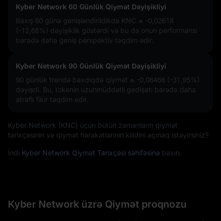
Kyber Network 60 Günlük Qiymət Dəyişikliyi
Baxış 60 günə genişləndirildikdə KNC
₼ -0,02618
(-12,68%)
dəyişiklik göstərdi və bu da onun performansı
barədə daha geniş perspektiv təqdim edir.
Kyber Network 90 Günlük Qiymət Dəyişikliyi
90 günlük trendə baxdıqda qiymət
₼ -0,08466 (-31,95%)
dəyişdi. Bu, tokenin uzunmüddətli gedişatı barədə daha
ətraflı fikir təqdim edir.
Kyber Network (KNC) üçün bütün zamanların qiymət
tarixçəsinin və qiymət hərəkətlərinin kilidini açmaq istəyirsiniz?
İndi
Kyber Network Qiymət Tarixçəsi səhifəsinə
baxın.
Kyber Network üzrə Qiymət proqnozu