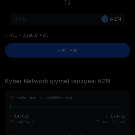
AZN
1 KNC = 0,18037 AZN
KNC Alın
Kyber Network qiymət tarixçəsi AZN
24 saatlıq qiymət dəyişikliyi aralığı:
₼ 0,17629
₼ 0,18462
24 saat Aşağı
24 saat Yüksək