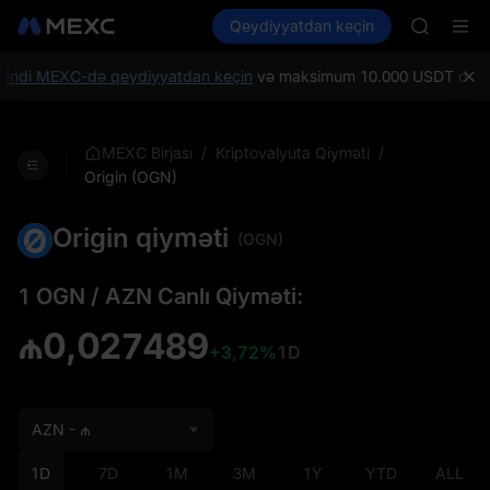
BLESS
Kripto al
Bazarlar
Qeydiyyatdan keçin
Spot
Futures
MINIMA
PLTR
HEI
CAP
İndi MEXC-də qeydiyyatdan keçin
və maksimum 10.000 USDT dəyərində
UNITREE
Unitree 
BLESS
/
/
MEXC Birjası
Kriptovalyuta Qiyməti
MINIMA
Origin (OGN)
HEI
CAP
Origin qiyməti
(OGN)
UNITREE
Unitree 
1 OGN / AZN Canlı Qiyməti:
₼0,027489
+3,72%
1D
AZN - ₼
1D
7D
1M
3M
1Y
YTD
ALL