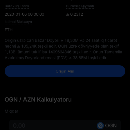
Buraxılış Tarixi
Buraxılış Qiyməti
2020-01-06 00:00:00
₼ 0,2312
İctimai Blokçeyn
ETH
Origin üzrə cari Bazar Dəyəri
₼ 18,30M
və 24 saatlıq ticarət
həcmi
₼ 105,24K
təşkil edir. OGN üzrə dövriyyədə olan təklif
1,13B
, ümumi təklif isə
1409664846
təşkil edir. Onun Tamamilə
Azaldılmış Dəyərləndirməsi (FDV)
₼ 38,85M
təşkil edir.
Origin Alın
OGN / AZN Kalkulyatoru
Miqdar
OGN