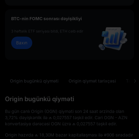
BTC-nin FOMC sonrası dəyişikliyi
3 həftəlik ETF seriyası bitdi, ETH cəlb edir
Baxın
Origin bugünkü qiyməti
Origin qiymət tarixçəsi
Tez-te
Origin bugünkü qiyməti
Bu gün canlı Origin (OGN) qiyməti son 24 saat ərzində olan
3,72%
dəyişkənlik ilə
₼ 0,027557
təşkil edir. Cari OGN - AZN
konvertasiya dərəcəsi OGN üzrə
₼ 0,027557
təşkil edir.
Origin hazırda
₼ 18,30M
bazar kapitallaşması ilə
#906
sıradadır