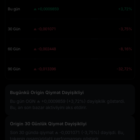
Bu gün
₼ +0,0009859
+3,72%
30 Gün
₼ -0,001071
-3,75%
60 Gün
₼ -0,002448
-8,16%
90 Gün
₼ -0,013396
-32,72%
Bugünkü Origin Qiymət Dəyişikliyi
Bu gün OGN
₼ +0,0009859 (+3,72%)
dəyişiklik göstərdi.
Bu, ən son bazar aktivliyini əks etdirir.
Origin 30 Günlük Qiymət Dəyişikliyi
Son 30 gündə qiymət
₼ -0,001071 (-3,75%)
dəyişdi. Bu,
tokenin qısamüddətli performansını göstərir.