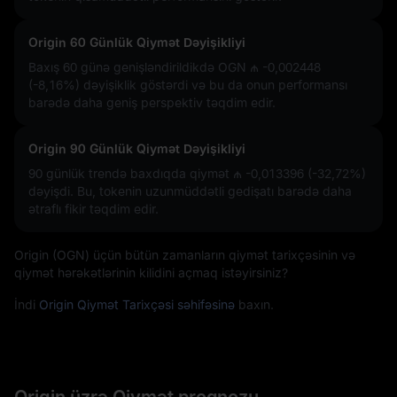
Origin 60 Günlük Qiymət Dəyişikliyi
Baxış 60 günə genişləndirildikdə OGN
₼ -0,002448
(-8,16%)
dəyişiklik göstərdi və bu da onun performansı
barədə daha geniş perspektiv təqdim edir.
Origin 90 Günlük Qiymət Dəyişikliyi
90 günlük trendə baxdıqda qiymət
₼ -0,013396 (-32,72%)
dəyişdi. Bu, tokenin uzunmüddətli gedişatı barədə daha
ətraflı fikir təqdim edir.
Origin (OGN) üçün bütün zamanların qiymət tarixçəsinin və
qiymət hərəkətlərinin kilidini açmaq istəyirsiniz?
İndi
Origin Qiymət Tarixçəsi səhifəsinə
baxın.