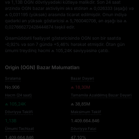
və
1,13B OGN
dövriyyədəki kütləyə malikdir. Son 24 saat
ərzində OGN bazar aktivliyini əks etdirən
₼ 0,026333
(aşağı) və
₼ 0,031195
(yüksək) arasında ticarət edilmişdir. Onun indiyə
qədərki ən yüksək göstəricisi
₼ 5,760040708
, ən aşağı isə
₼
0,027666272428444874
təşkil edir.
Qısamüddətli fəaliyyət göstəricisində OGN son bir saatda
-0,92%
və son 7 gündə
+5,46%
hərəkət etmişdir. Ötən gün
ümumi treydinq həcmi
₼ 105,24K
səviyyəsinə çatıb.
Origin (OGN) Bazar Məlumatları
Sıralama
Bazar Dəyəri
No.906
₼ 18,30M
Həcm (24 saat)
Tamamilə Azaldılmış Bazar Dəyəri
₼ 105,24K
₼ 38,85M
Dövriyyə Təklifi
Maksimum Təklif
1,13B
1.409.664.846
Ümumi Təchizat
Dövriyyə Faizi
1.409.664.846
47,10%