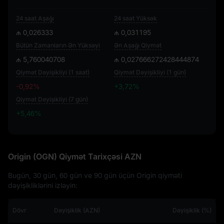
24 saat Aşağı
24 saat Yüksək
₼ 0,026333
₼ 0,031195
Bütün Zamanların Ən Yüksəyi
Ən Aşağı Qiymət
₼ 5,760040708
₼ 0,027666272428444874
Qiymət Dəyişikliyi (1 saat)
Qiymət Dəyişikliyi (1 gün)
-0,92%
+3,72%
Qiymət Dəyişikliyi (7 gün)
+5,46%
+5,46%
Origin (OGN) Qiymət Tarixçəsi AZN
Bugün, 30 gün, 60 gün ve 90 gün üçün Origin qiyməti
dəyişikliklərini izləyin:
Dövr
Dəyişiklik (AZN)
Dəyişiklik (%)