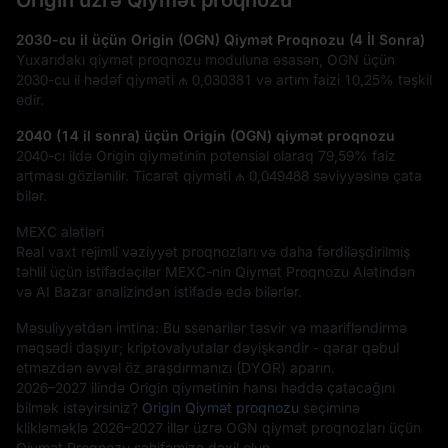
Origin üzrə Qiymət proqnozu
2030-cu il üçün Origin (OGN) Qiymət Proqnozu (4 İl Sonra)
Yuxarıdakı qiymət proqnozu moduluna əsasən, OGN üçün
2030-cu il hədəf qiyməti
₼ 0,030381
və artım faizi
10,25%
təşkil
edir.
2040 (14 il sonra) üçün Origin (OGN) qiymət proqnozu
2040-cı ildə Origin qiymətinin potensial olaraq
79,59%
faiz
artması gözlənilir. Ticarət qiyməti
₼ 0,049488
səviyyəsinə çata
bilər.
MEXC alətləri
Real vaxt rejimli vəziyyət proqnozları və daha fərdiləşdirilmiş
təhlil üçün istifadəçilər MEXC-nin Qiymət Proqnozu Alətindən
və AI Bazar analizindən istifadə edə bilərlər.
Məsuliyyətdən imtina: Bu ssenarilər təsvir və maarifləndirmə
məqsədi daşıyır; kriptovalyutalar dəyişkəndir - qərar qəbul
etməzdən əvvəl öz araşdırmanızı (DYOR) aparın.
2026–2027 ilində Origin qiymətinin hansı həddə çatacağını
bilmək istəyirsiniz?
Origin Qiymət proqnozu
seçiminə
klikləməklə 2026–2027 illər üzrə OGN qiymət proqnozları üçün
Qiymət Proqnozu səhifəmizə daxil olun.