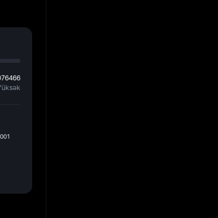
076466
Yüksək
1001