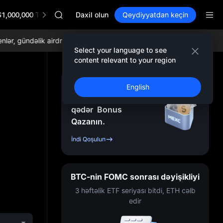
SPCX
$1,000,000 TradFi Gala
CASHCAT
Daxil olun
Qeydiyyatdan keçin
HFT
UNITREE
, gündəlik airdroplar, dünyada ən aşağı ticarət komissiyaları və hərtər
Unitree Future Now Live
Select your language to see
GOLD(XAU)
content relevant to your region
SPCX
CASHCAT
Qeydiyyatdan Keçin
English
HFT
və
10.000
USDT
-ə
UNITREE
qədər
Bonus
Unitree Future Now Live
Qazanın.
İndi Qoşulun
BTC-nin FOMC sonrası dəyişikliyi
3 həftəlik ETF seriyası bitdi, ETH cəlb
edir