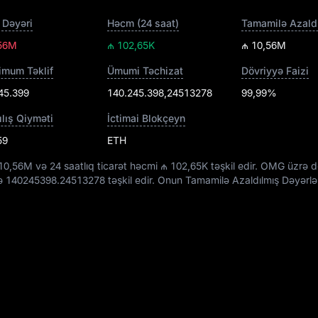
 Dəyəri
Həcm (24 saat)
,56M
₼ 102,65K
₼ 10,56M
mum Təklif
Ümumi Təchizat
Dövriyyə Faizi
45.399
140.245.398,24513278
99,99%
ılış Qiyməti
İctimai Blokçeyn
59
ETH
10,56M
və 24 saatlıq ticarət həcmi
₼ 102,65K
təşkil edir. OMG üzrə 
sə
140245398.24513278
təşkil edir. Onun Tamamilə Azaldılmış Dəyərl