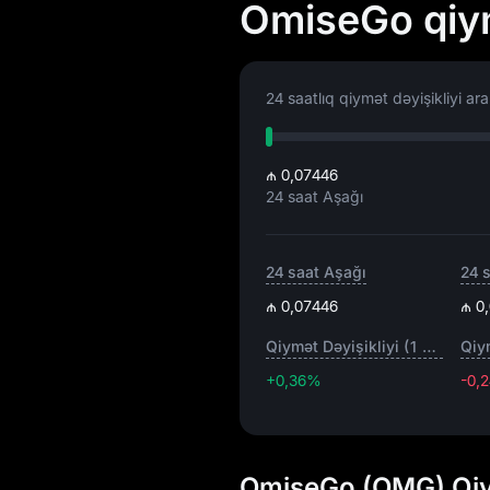
OmiseGo qiym
24 saatlıq qiymət dəyişikliyi aral
₼ 0,07446
24 saat Aşağı
24 saat Aşağı
24 
₼ 0,07446
₼ 0
Qiymət Dəyişikliyi (1 saat)
+0,36%
-0,
OmiseGo (OMG) Qiy