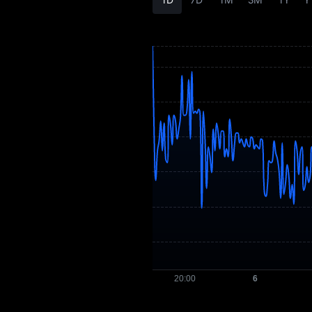
OMG Tokenomikası
OMG Qiymət
Proqnozu
OMG Qiymət
Tarixçəsi
OMG Alış Bələdçisi
OMG / Fiat Valyuta
Çevirən
OMG Spot
OMG USDT-M
Fyuçersi
Bazara Qədər
Qazanc