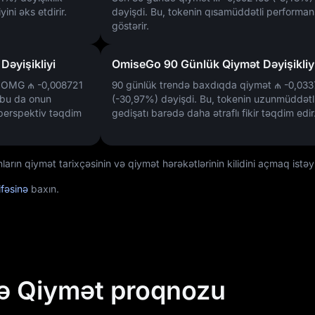
ini əks etdirir.
dəyişdi. Bu, tokenin qısamüddətli performans
göstərir.
əyişikliyi
OmiseGo 90 Günlük Qiymət Dəyişikliy
də OMG
₼ -0,008721
90 günlük trendə baxdıqda qiymət
₼ -0,033
 bu da onun
(-30,97%)
dəyişdi. Bu, tokenin uzunmüddətl
perspektiv təqdim
gedişatı barədə daha ətraflı fikir təqdim edir
n qiymət tarixçəsinin və qiymət hərəkətlərinin kilidini açmaq istəyi
ifəsinə
baxın.
ə Qiymət proqnozu