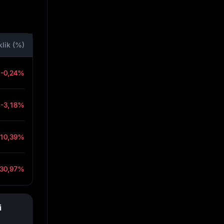
klik (%)
-0,24%
-3,18%
-10,39%
-30,97%
i