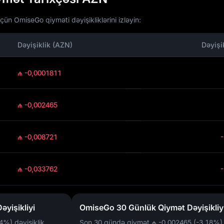
ün OmiseGo qiyməti dəyişikliklərini izləyin:
Dəyişiklik (AZN)
Dəyişi
₼ -0,0001811
₼ -0,002465
₼ -0,008721
₼ -0,033762
yişikliyi
OmiseGo 30 Günlük Qiymət Dəyişikliy
24%)
dəyişiklik
Son 30 gündə qiymət
₼ -0,002465 (-3,18%)