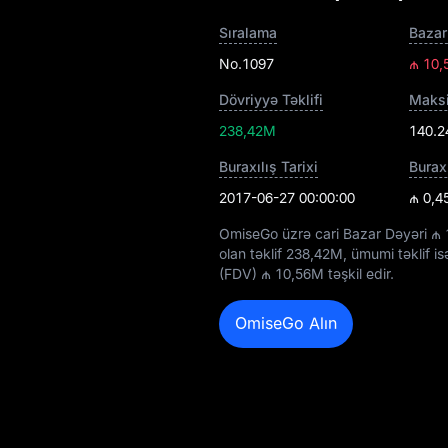
Sıralama
Bazar
No.1097
₼ 10
Dövriyyə Təklifi
Maksi
238,42M
140.2
Buraxılış Tarixi
Burax
2017-06-27 00:00:00
₼ 0,4
OmiseGo üzrə cari Bazar Dəyəri
₼ 
olan təklif
238,42M
, ümumi təklif i
(FDV)
₼ 10,56M
təşkil edir.
OmiseGo Alın