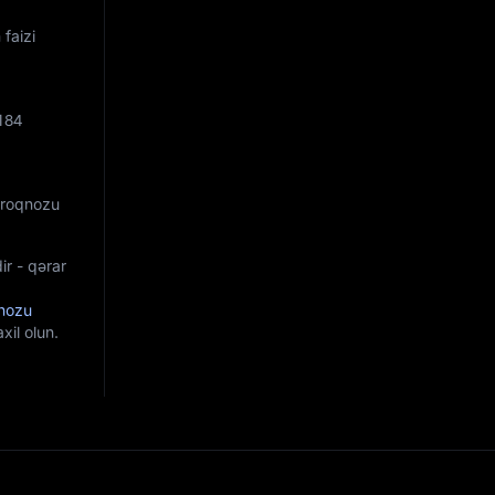
 faizi
184
 Proqnozu
ir - qərar
nozu
il olun.