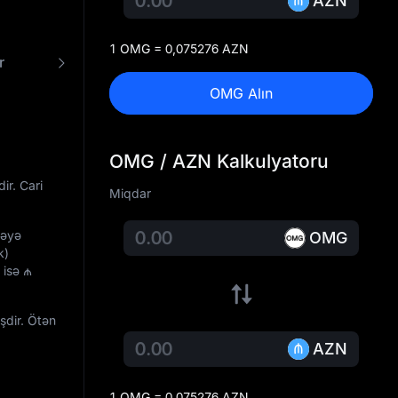
AZN
1 OMG = 0,075276 AZN
r
OMG - AZN Konverteri
OMG Alın
OMG / AZN Kalkulyatoru
dir. Cari
Miqdar
ləyə
OMG
k)
ı isə
₼
şdir. Ötən
AZN
1 OMG = 0,075276 AZN