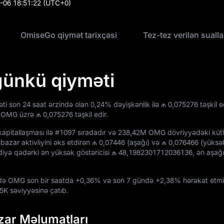
-06 18:51:22
(UTC+0)
OmiseGo qiymət tarixçəsi
Tez-tez verilən sualla
ünkü qiyməti
ti son 24 saat ərzində olan
0,24%
dəyişkənlik ilə
₼ 0,075276
təşkil e
i OMG üzrə
₼ 0,075276
təşkil edir.
apitallaşması ilə
#1097
sıradadır və
238,42M OMG
dövriyyədəki küt
bazar aktivliyini əks etdirən
₼ 0,07446
(aşağı) və
₼ 0,076466
(yüksə
ndiyə qədərki ən yüksək göstəricisi
₼ 48,1982301712036136
, ən aşağ
ində OMG son bir saatda
+0,36%
və son 7 gündə
+2,38%
hərəkət etmi
65K
səviyyəsinə çatıb.
ar Məlumatları