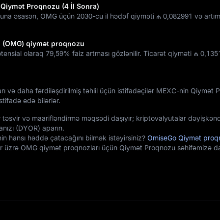
Qiymət Proqnozu (4 İl Sonra)
una əsasən, OMG üçün 2030-cu il hədəf qiyməti
₼ 0,082991
və artım
o (OMG) qiymət proqnozu
tensial olaraq
79,59%
faiz artması gözlənilir. Ticarət qiyməti
₼ 0,135
arı və daha fərdiləşdirilmiş təhlil üçün istifadəçilər MEXC-nin Qiymət
tifadə edə bilərlər.
 təsvir və maarifləndirmə məqsədi daşıyır; kriptovalyutalar dəyişkənd
nızı (DYOR) aparın.
n hansı həddə çatacağını bilmək istəyirsiniz?
OmiseGo Qiymət proq
lər üzrə OMG qiymət proqnozları üçün Qiymət Proqnozu səhifəmizə dax