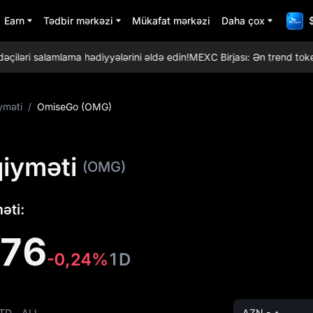
Earn
Tədbir mərkəzi
Mükafat mərkəzi
Daha çox
əri salamlama hədiyyələrini əldə edin!
MEXC Birjası: Ən trend tokenlər
yməti
/
OmiseGo (OMG)
iyməti
(OMG)
əti:
276
-0,24%
1D
TD
ALL
AZN - ₼