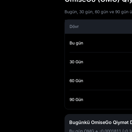
Bugün, 30 gün, 60 gün ve 90 gün üç
Dövr
Bu gün
30 Gün
60 Gün
90 Gün
Bugünkü OmiseGo Qiymət Də
Bu gün OMG
₼ -0,0001811 (-0,