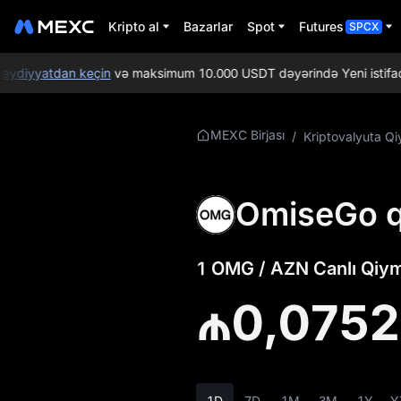
Kripto al
Bazarlar
Spot
Futures
SPCX
diyyatdan keçin
və maksimum 10.000 USDT dəyərində Yeni istifadəçil
OMG Haqqında
MEXC Birjası
/
Kriptovalyuta Qi
Daha Ətraflı
Məlumat
OmiseGo q
OMG Qiymət
Məlumatları
1 OMG / AZN Canlı Qiym
OMG nədir
₼0,075
OMG Whitepaper
OMG Rəsmi Veb-
saytı
1D
7D
1M
3M
1Y
Y