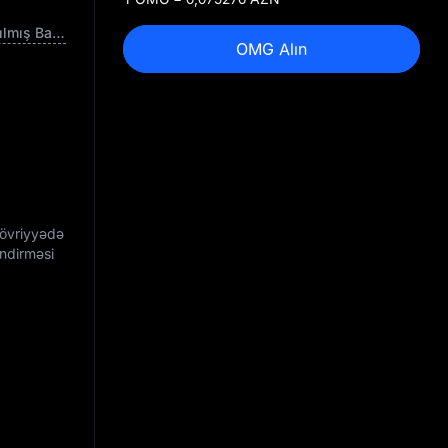
Tamamilə Azaldılmış Bazar Dəyəri
OMG Alın
dövriyyədə
əndirməsi