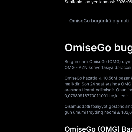
Səhifənin son yenilənməsi:
2026-08
Airdrop+
OmiseGo bugünkü qiyməti
Xəbərlər
Bloq
OmiseGo bug
Akademiya
Bu gün canlı OmiseGo (OMG) qiymə
OMG - AZN konvertasiya dərəcəs
OmiseGo hazırda
₼ 10,56M
bazar k
malikdir. Son 24 saat ərzində OMG 
arasında ticarət edilmişdir. Onun i
0,07989918770011001
təşkil edir.
Qısamüddətli fəaliyyət göstəricis
gün ümumi treydinq həcmi
₼ 102,
OmiseGo (OMG) Baz