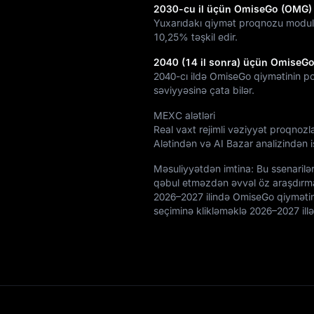
2030-cu il üçün OmiseGo (OMG) 
Yuxarıdakı qiymət proqnozu modul
10,25%
təşkil edir.
2040 (14 il sonra) üçün OmiseG
2040-cı ildə OmiseGo qiymətinin po
səviyyəsinə çata bilər.
MEXC alətləri
Real vaxt rejimli vəziyyət proqnozl
Alətindən və AI Bazar analizindən is
Məsuliyyətdən imtina: Bu ssenarilər
qəbul etməzdən əvvəl öz araşdırma
2026–2027 ilində OmiseGo qiymətini
seçiminə klikləməklə 2026–2027 il