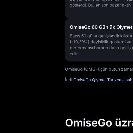
göstərdi. Bu, ən son bazar aktivliy
OmiseGo 60 Günlük Qiymət D
Baxış 60 günə genişləndirildik
(-10,39%)
dəyişiklik göstərdi və
performansı barədə daha geniş 
edir.
OmiseGo (OMG) üçün bütün zamanları
İndi
OmiseGo Qiymət Tarixçəsi səh
OmiseGo üzr