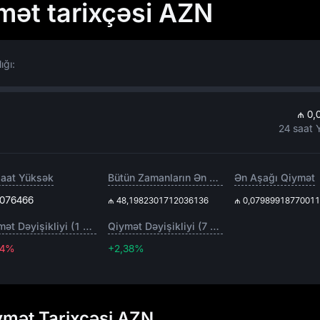
ət tarixçəsi AZN
ığı:
₼ 0,
24 saat 
saat Yüksək
Bütün Zamanların Ən Yüksəyi
Ən Aşağı Qiymət
,076466
₼ 48,1982301712036136
₼ 0,0798991877001
Qiymət Dəyişikliyi (1 gün)
Qiymət Dəyişikliyi (7 gün)
24%
+2,38%
+2,38%
mət Tarixçəsi AZN