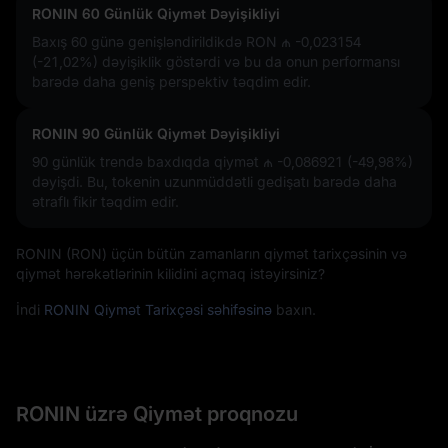
RONIN 60 Günlük Qiymət Dəyişikliyi
Baxış 60 günə genişləndirildikdə RON
₼ -0,023154
(-21,02%)
dəyişiklik göstərdi və bu da onun performansı
barədə daha geniş perspektiv təqdim edir.
RONIN 90 Günlük Qiymət Dəyişikliyi
90 günlük trendə baxdıqda qiymət
₼ -0,086921 (-49,98%)
dəyişdi. Bu, tokenin uzunmüddətli gedişatı barədə daha
ətraflı fikir təqdim edir.
RONIN (RON) üçün bütün zamanların qiymət tarixçəsinin və
qiymət hərəkətlərinin kilidini açmaq istəyirsiniz?
İndi
RONIN Qiymət Tarixçəsi səhifəsinə
baxın.
RONIN üzrə Qiymət proqnozu