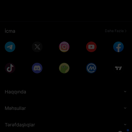
İcma
Daha Fazla
Haqqında
Məhsullar
Tərəfdaşlıqlar