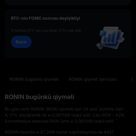
BTC-nin FOMC sonrası dəyişikliyi
3 həftəlik ETF seriyası bitdi, ETH cəlb edir
Baxın
RONIN bugünkü qiyməti
RONIN qiymət tarixçəsi
Tez-
RONIN bugünkü qiyməti
Bu gün canlı RONIN (RON) qiyməti son 24 saat ərzində olan
4,17%
dəyişkənlik ilə
₼ 0,087006
təşkil edir. Cari RON - AZN
konvertasiya dərəcəsi RON üzrə
₼ 0,087006
təşkil edir.
RONIN hazırda
₼ 67,20M
bazar kapitallaşması ilə
#437