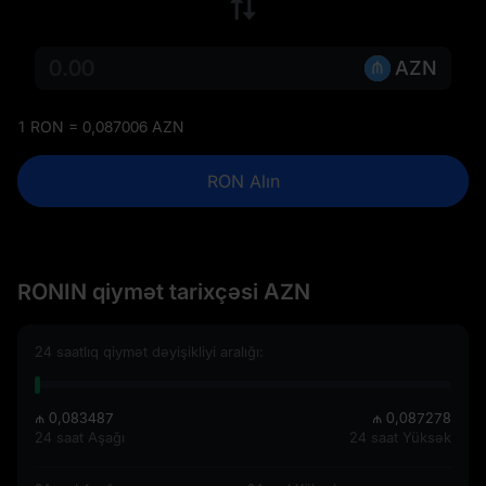
AZN
1 RON = 0,087006 AZN
RON Alın
RONIN qiymət tarixçəsi AZN
24 saatlıq qiymət dəyişikliyi aralığı:
₼ 0,083487
₼ 0,087278
24 saat Aşağı
24 saat Yüksək