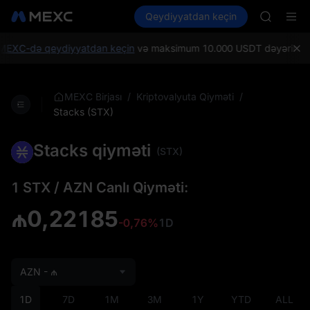
GOLD(X
Kripto al
Bazarlar
Qeydiyyatdan keçin
Spot
Futures
AAOI
SPCX
SKYAI
UNITREE 
MEXC-də qeydiyyatdan keçin
və maksimum 10.000 USDT dəyərində Yeni
SPCX ris
GOLD(X
AAOI
/
/
MEXC Birjası
Kriptovalyuta Qiyməti
SKYAI
Stacks (STX)
UNITREE 
SPCX ris
Stacks qiyməti
(STX)
1 STX / AZN Canlı Qiyməti:
₼0,22185
-0,76%
1D
AZN - ₼
1D
7D
1M
3M
1Y
YTD
ALL