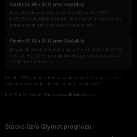
Stacks 60 Günlük Qiymət Dəyişikliyi
Baxış 60 günə genişləndirildikdə STX
₼ -0,08517
(-27,75%)
dəyişiklik göstərdi və bu da onun performansı
barədə daha geniş perspektiv təqdim edir.
Stacks 90 Günlük Qiymət Dəyişikliyi
90 günlük trendə baxdıqda qiymət
₼ -0,2278 (-50,67%)
dəyişdi. Bu, tokenin uzunmüddətli gedişatı barədə daha
ətraflı fikir təqdim edir.
Stacks (STX) üçün bütün zamanların qiymət tarixçəsinin və
qiymət hərəkətlərinin kilidini açmaq istəyirsiniz?
İndi
Stacks Qiymət Tarixçəsi səhifəsinə
baxın.
Stacks üzrə Qiymət proqnozu