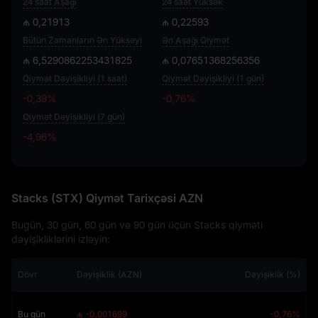
24 saat Aşağı
24 saat Yüksək
₼ 0,21913
₼ 0,22593
Bütün Zamanların Ən Yüksəyi
Ən Aşağı Qiymət
₼ 6,5290862253431825
₼ 0,07651368256356
Qiymət Dəyişikliyi (1 saat)
Qiymət Dəyişikliyi (1 gün)
-0,39%
-0,76%
Qiymət Dəyişikliyi (7 gün)
-4,96%
-4,96%
Stacks (STX) Qiymət Tarixçəsi AZN
Bugün, 30 gün, 60 gün ve 90 gün üçün Stacks qiyməti
dəyişikliklərini izləyin:
Dövr
Dəyişiklik (AZN)
Dəyişiklik (%)
Bu gün
₼ -0,001699
-0,76%