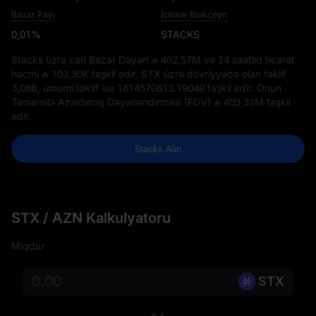
Bazar Payı
İctimai Blokçeyn
0,01%
STACKS
Stacks üzrə cari Bazar Dəyəri
₼ 402,57M
və 24 saatlıq ticarət
həcmi
₼ 103,30K
təşkil edir. STX üzrə dövriyyədə olan təklif
3,08B
, ümumi təklif isə
1814570813.19049
təşkil edir. Onun
Tamamilə Azaldılmış Dəyərləndirməsi (FDV)
₼ 403,32M
təşkil
edir.
Stacks Alın
STX / AZN Kalkulyatoru
Miqdar
STX