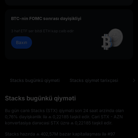
BTC-nin FOMC sonrası dəyişikliyi
3 həf ETF ser bitdi ETH kap cəlb edir
Baxın
Stacks bugünkü qiyməti
Stacks qiymət tarixçəsi
Tez-
Stacks bugünkü qiyməti
Bu gün canlı Stacks (STX) qiyməti son 24 saat ərzində olan
0,76%
dəyişkənlik ilə
₼ 0,22185
təşkil edir. Cari STX - AZN
konvertasiya dərəcəsi STX üzrə
₼ 0,22185
təşkil edir.
Stacks hazırda
₼ 402,57M
bazar kapitallaşması ilə
#97