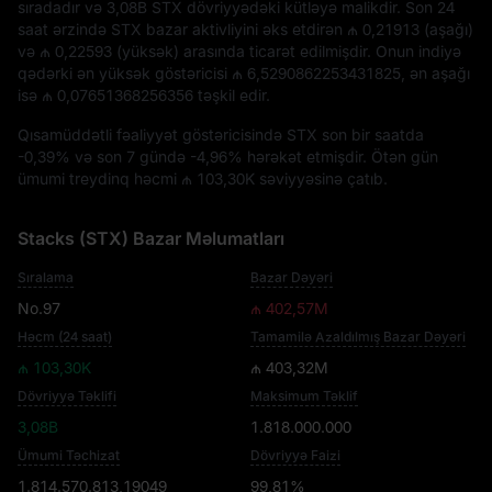
sıradadır və
3,08B STX
dövriyyədəki kütləyə malikdir. Son 24
saat ərzində STX bazar aktivliyini əks etdirən
₼ 0,21913
(aşağı)
və
₼ 0,22593
(yüksək) arasında ticarət edilmişdir. Onun indiyə
qədərki ən yüksək göstəricisi
₼ 6,5290862253431825
, ən aşağı
isə
₼ 0,07651368256356
təşkil edir.
Qısamüddətli fəaliyyət göstəricisində STX son bir saatda
-0,39%
və son 7 gündə
-4,96%
hərəkət etmişdir. Ötən gün
ümumi treydinq həcmi
₼ 103,30K
səviyyəsinə çatıb.
Stacks (STX) Bazar Məlumatları
Sıralama
Bazar Dəyəri
No.97
₼ 402,57M
Həcm (24 saat)
Tamamilə Azaldılmış Bazar Dəyəri
₼ 103,30K
₼ 403,32M
Dövriyyə Təklifi
Maksimum Təklif
3,08B
1.818.000.000
Ümumi Təchizat
Dövriyyə Faizi
1.814.570.813,19049
99,81%