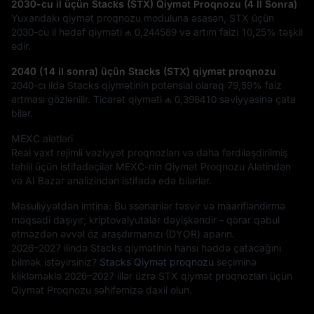
2030-cu il üçün Stacks (STX) Qiymət Proqnozu (4 İl Sonra)
Yuxarıdakı qiymət proqnozu moduluna əsasən, STX üçün
2030-cu il hədəf qiyməti
₼ 0,244589
və artım faizi
10,25%
təşkil
edir.
2040 (14 il sonra) üçün Stacks (STX) qiymət proqnozu
2040-cı ildə Stacks qiymətinin potensial olaraq
79,59%
faiz
artması gözlənilir. Ticarət qiyməti
₼ 0,398410
səviyyəsinə çata
bilər.
MEXC alətləri
Real vaxt rejimli vəziyyət proqnozları və daha fərdiləşdirilmiş
təhlil üçün istifadəçilər MEXC-nin Qiymət Proqnozu Alətindən
və AI Bazar analizindən istifadə edə bilərlər.
Məsuliyyətdən imtina: Bu ssenarilər təsvir və maarifləndirmə
məqsədi daşıyır; kriptovalyutalar dəyişkəndir - qərar qəbul
etməzdən əvvəl öz araşdırmanızı (DYOR) aparın.
2026–2027 ilində Stacks qiymətinin hansı həddə çatacağını
bilmək istəyirsiniz?
Stacks Qiymət proqnozu
seçiminə
klikləməklə 2026–2027 illər üzrə STX qiymət proqnozları üçün
Qiymət Proqnozu səhifəmizə daxil olun.