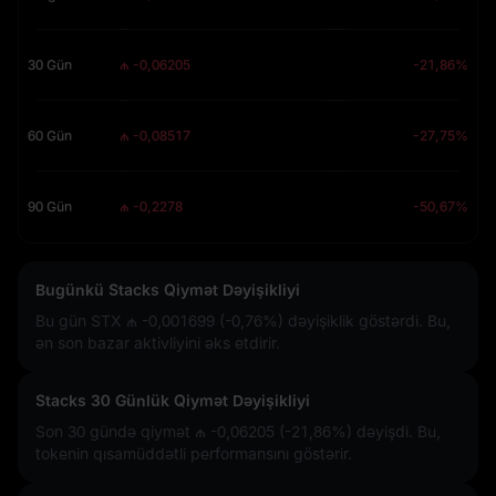
30 Gün
₼ -0,06205
-21,86%
60 Gün
₼ -0,08517
-27,75%
90 Gün
₼ -0,2278
-50,67%
Bugünkü Stacks Qiymət Dəyişikliyi
Bu gün STX
₼ -0,001699 (-0,76%)
dəyişiklik göstərdi. Bu,
ən son bazar aktivliyini əks etdirir.
Stacks 30 Günlük Qiymət Dəyişikliyi
Son 30 gündə qiymət
₼ -0,06205 (-21,86%)
dəyişdi. Bu,
tokenin qısamüddətli performansını göstərir.