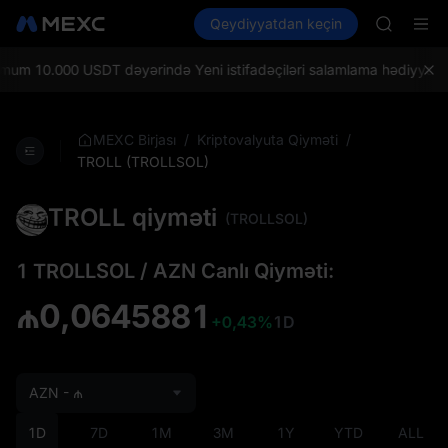
UNITREE 
Kripto al
Bazarlar
Qeydiyyatdan keçin
Spot
Futures
SPCX ris
SPCX
GOLD(X
AAOI
m 10.000 USDT dəyərində Yeni istifadəçiləri salamlama hədiyyələrin
SKYAI
UNITREE 
SPCX ris
/
/
MEXC Birjası
Kriptovalyuta Qiyməti
TROLL (TROLLSOL)
TROLL qiyməti
(TROLLSOL)
1 TROLLSOL / AZN Canlı Qiyməti:
₼0,0645881
+0,43%
1D
AZN - ₼
1D
7D
1M
3M
1Y
YTD
ALL