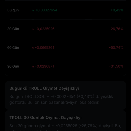
Bu gün
₼ +0,00027654
+0,43%
30 Gün
₼ -0,0235926
-26,76%
60 Gün
₼ -0,0665261
-50,74%
90 Gün
₼ -0,0296871
-31,50%
Bugünkü TROLL Qiymət Dəyişikliyi
Bu gün TROLLSOL
₼ +0,00027654 (+0,43%)
dəyişiklik
göstərdi. Bu, ən son bazar aktivliyini əks etdirir.
TROLL 30 Günlük Qiymət Dəyişikliyi
Son 30 gündə qiymət
₼ -0,0235926 (-26,76%)
dəyişdi. Bu,