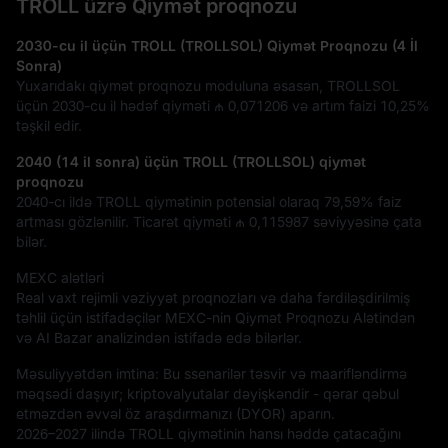
TROLL üzrə Qiymət proqnozu
2030-cu il üçün TROLL (TROLLSOL) Qiymət Proqnozu (4 İl
Sonra)
Yuxarıdakı qiymət proqnozu moduluna əsasən, TROLLSOL
üçün 2030-cu il hədəf qiyməti
₼ 0,071206
və artım faizi
10,25%
təşkil edir.
2040 (14 il sonra) üçün TROLL (TROLLSOL) qiymət
proqnozu
2040-cı ildə TROLL qiymətinin potensial olaraq
79,59%
faiz
artması gözlənilir. Ticarət qiyməti
₼ 0,115987
səviyyəsinə çata
bilər.
MEXC alətləri
Real vaxt rejimli vəziyyət proqnozları və daha fərdiləşdirilmiş
təhlil üçün istifadəçilər MEXC-nin Qiymət Proqnozu Alətindən
və AI Bazar analizindən istifadə edə bilərlər.
Məsuliyyətdən imtina: Bu ssenarilər təsvir və maarifləndirmə
məqsədi daşıyır; kriptovalyutalar dəyişkəndir - qərar qəbul
etməzdən əvvəl öz araşdırmanızı (DYOR) aparın.
2026–2027 ilində TROLL qiymətinin hansı həddə çatacağını