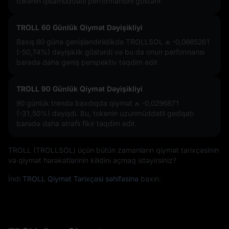
tokenin qısamüddətli performansını göstərir.
TROLL 60 Günlük Qiymət Dəyişikliyi
Baxış 60 günə genişləndirildikdə TROLLSOL
₼ -0,0665261
(-50,74%)
dəyişiklik göstərdi və bu da onun performansı
barədə daha geniş perspektiv təqdim edir.
TROLL 90 Günlük Qiymət Dəyişikliyi
90 günlük trendə baxdıqda qiymət
₼ -0,0296871
(-31,50%)
dəyişdi. Bu, tokenin uzunmüddətli gedişatı
barədə daha ətraflı fikir təqdim edir.
TROLL (TROLLSOL) üçün bütün zamanların qiymət tarixçəsinin
və qiymət hərəkətlərinin kilidini açmaq istəyirsiniz?
İndi
TROLL Qiymət Tarixçəsi səhifəsinə
baxın.