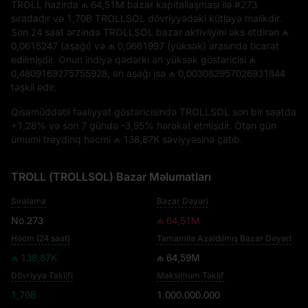
TROLL hazırda
₼ 64,51M
bazar kapitallaşması ilə
#273
sıradadır və
1,70B TROLLSOL
dövriyyədəki kütləyə malikdir.
Son 24 saat ərzində TROLLSOL bazar aktivliyini əks etdirən
₼
0,0615247
(aşağı) və
₼ 0,0661997
(yüksək) arasında ticarət
edilmişdir. Onun indiyə qədərki ən yüksək göstəricisi
₼
0,4809169275755928
, ən aşağı isə
₼ 0,003082957026931844
təşkil edir.
Qısamüddətli fəaliyyət göstəricisində TROLLSOL son bir saatda
+1,28%
və son 7 gündə
-3,95%
hərəkət etmişdir. Ötən gün
ümumi treydinq həcmi
₼ 138,87K
səviyyəsinə çatıb.
TROLL (TROLLSOL) Bazar Məlumatları
Sıralama
Bazar Dəyəri
No.273
₼ 64,51M
Həcm (24 saat)
Tamamilə Azaldılmış Bazar Dəyəri
₼ 138,87K
₼ 64,59M
Dövriyyə Təklifi
Maksimum Təklif
1,70B
1.000.000.000