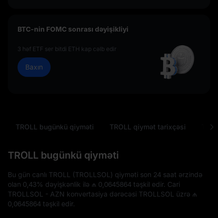
BTC-nin FOMC sonrası dəyişikliyi
3 həf ETF ser bitdi ETH kap cəlb edir
Baxın
TROLL bugünkü qiyməti
TROLL qiymət tarixçəsi
Tez-t
TROLL bugünkü qiyməti
Bu gün canlı TROLL (TROLLSOL) qiyməti son 24 saat ərzində
olan
0,43%
dəyişkənlik ilə
₼ 0,0645864
təşkil edir. Cari
TROLLSOL - AZN konvertasiya dərəcəsi TROLLSOL üzrə
₼
0,0645864
təşkil edir.