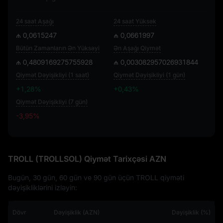
24 saat Aşağı
24 saat Yüksək
₼ 0,0615247
₼ 0,0661997
Bütün Zamanların Ən Yüksəyi
Ən Aşağı Qiymət
₼ 0,4809169275755928
₼ 0,003082957026931844
Qiymət Dəyişikliyi (1 saat)
Qiymət Dəyişikliyi (1 gün)
+1,28%
+0,43%
Qiymət Dəyişikliyi (7 gün)
-3,95%
-3,95%
TROLL (TROLLSOL) Qiymət Tarixçəsi AZN
Bugün, 30 gün, 60 gün ve 90 gün üçün TROLL qiyməti
dəyişikliklərini izləyin:
Dövr
Dəyişiklik (AZN)
Dəyişiklik (%)