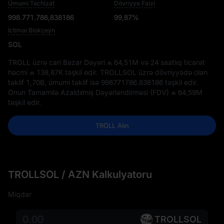
Ümumi Təchizat
Dövriyyə Faizi
998.771.786,838186
99,87%
İctimai Blokçeyn
SOL
TROLL üzrə cari Bazar Dəyəri
₼ 64,51M
və 24 saatlıq ticarət
həcmi
₼ 138,87K
təşkil edir. TROLLSOL üzrə dövriyyədə olan
təklif
1,70B
, ümumi təklif isə
998771786.838186
təşkil edir.
Onun Tamamilə Azaldılmış Dəyərləndirməsi (FDV)
₼ 64,59M
təşkil edir.
TROLL Alın
TROLLSOL / AZN Kalkulyatoru
Miqdar
TROLLSOL