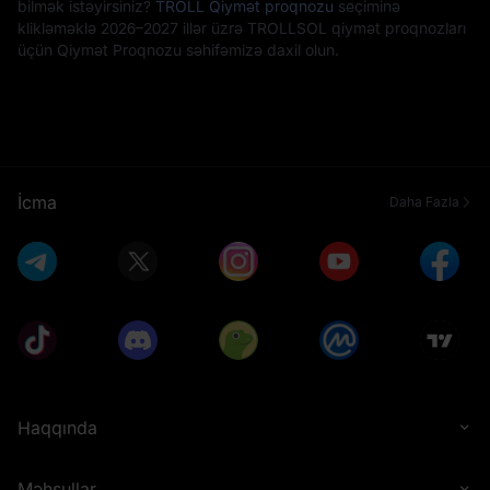
bilmək istəyirsiniz?
TROLL Qiymət proqnozu
seçiminə
klikləməklə 2026–2027 illər üzrə TROLLSOL qiymət proqnozları
üçün Qiymət Proqnozu səhifəmizə daxil olun.
İcma
Daha Fazla
Haqqında
Məhsullar