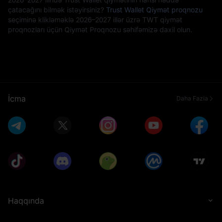
çatacağını bilmək istəyirsiniz?
Trust Wallet Qiymət proqnozu
seçiminə klikləməklə 2026–2027 illər üzrə TWT qiymət
proqnozları üçün Qiymət Proqnozu səhifəmizə daxil olun.
İcma
Daha Fazla
Haqqında