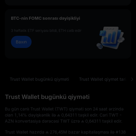
BTC-nin FOMC sonrası dəyişikliyi
3 həftəlik ETF seriyası bitdi, ETH cəlb edir
Baxın
Trust Wallet bugünkü qiyməti
Trust Wallet qiymət tarixçəs
Trust Wallet bugünkü qiyməti
Bu gün canlı Trust Wallet (TWT) qiyməti son 24 saat ərzində
olan
1,14%
dəyişkənlik ilə
₼ 0,64311
təşkil edir. Cari TWT -
AZN konvertasiya dərəcəsi TWT üzrə
₼ 0,64311
təşkil edir.
Trust Wallet hazırda
₼ 276,45M
bazar kapitallaşması ilə
#138