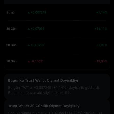
Bu gün
₼ +0,007249
+1,14%
30 Gün
₼ +0,07956
+14,11%
60 Gün
₼ +0,01207
+1,91%
90 Gün
₼ -0,16031
-19,96%
Bugünkü Trust Wallet Qiymət Dəyişikliyi
Bu gün TWT
₼ +0,007249 (+1,14%)
dəyişiklik göstərdi.
Bu, ən son bazar aktivliyini əks etdirir.
Trust Wallet 30 Günlük Qiymət Dəyişikliyi
Son 30 gündə qiymət
₼ +0,07956 (+14,11%)
dəyişdi. Bu,