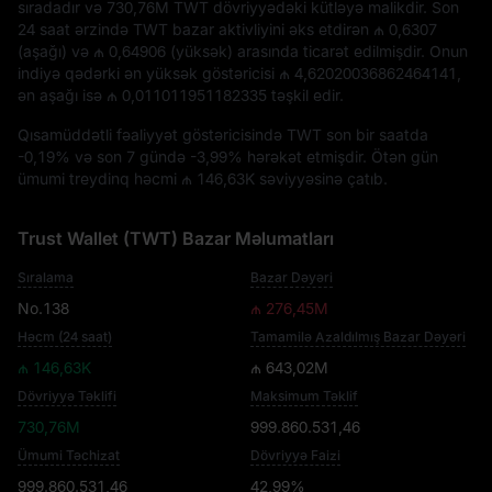
sıradadır və
730,76M TWT
dövriyyədəki kütləyə malikdir. Son
24 saat ərzində TWT bazar aktivliyini əks etdirən
₼ 0,6307
(aşağı) və
₼ 0,64906
(yüksək) arasında ticarət edilmişdir. Onun
indiyə qədərki ən yüksək göstəricisi
₼ 4,62020036862464141
,
ən aşağı isə
₼ 0,011011951182335
təşkil edir.
Qısamüddətli fəaliyyət göstəricisində TWT son bir saatda
-0,19%
və son 7 gündə
-3,99%
hərəkət etmişdir. Ötən gün
ümumi treydinq həcmi
₼ 146,63K
səviyyəsinə çatıb.
Trust Wallet (TWT) Bazar Məlumatları
Sıralama
Bazar Dəyəri
No.138
₼ 276,45M
Həcm (24 saat)
Tamamilə Azaldılmış Bazar Dəyəri
₼ 146,63K
₼ 643,02M
Dövriyyə Təklifi
Maksimum Təklif
730,76M
999.860.531,46
Ümumi Təchizat
Dövriyyə Faizi
999.860.531,46
42,99%