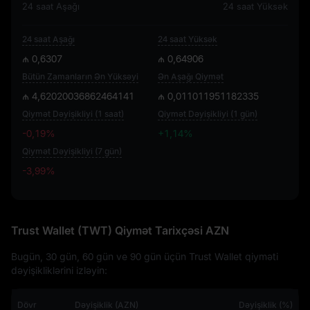
24 saat Aşağı
24 saat Yüksək
24 saat Aşağı
24 saat Yüksək
₼ 0,6307
₼ 0,64906
Bütün Zamanların Ən Yüksəyi
Ən Aşağı Qiymət
₼ 4,62020036862464141
₼ 0,011011951182335
Qiymət Dəyişikliyi (1 saat)
Qiymət Dəyişikliyi (1 gün)
-0,19%
+1,14%
Qiymət Dəyişikliyi (7 gün)
-3,99%
-3,99%
Trust Wallet (TWT) Qiymət Tarixçəsi AZN
Bugün, 30 gün, 60 gün ve 90 gün üçün Trust Wallet qiyməti
dəyişikliklərini izləyin:
Dövr
Dəyişiklik (AZN)
Dəyişiklik (%)