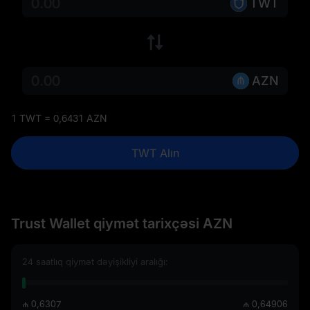
TWT
AZN
1 TWT = 0,6431 AZN
TWT Alın
Trust Wallet qiymət tarixçəsi AZN
24 saatlıq qiymət dəyişikliyi aralığı:
₼ 0,6307
₼ 0,64906