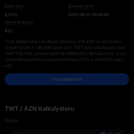
Bazar Payı
Buraxılış Tarixi
0,01%
2020-04-01 00:00:00
İctimai Blokçeyn
BSC
Trust Wallet üzrə cari Bazar Dəyəri
₼ 276,45M
və 24 saatlıq
ticarət həcmi
₼ 146,63K
təşkil edir. TWT üzrə dövriyyədə olan
təklif
730,76M
, ümumi təklif isə
999860531.46
təşkil edir. Onun
Tamamilə Azaldılmış Dəyərləndirməsi (FDV)
₼ 643,02M
təşkil
edir.
Trust Wallet Alın
TWT / AZN Kalkulyatoru
Miqdar