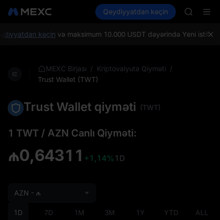
GOLD(X
Kripto al
Bazarlar
Qeydiyyatdan keçin
Spot
Futures
SPCX
SPCX
CASHCA
HFT
diyyatdan keçin
və maksimum 10.000 USDT dəyərində Yeni istifadəçil
UNITREE
Unitree 
GOLD(X
/
/
MEXC Birjası
Kriptovalyuta Qiyməti
SPCX
Trust Wallet (TWT)
CASHCA
HFT
Trust Wallet qiyməti
(TWT)
UNITREE
Unitree 
1 TWT / AZN Canlı Qiyməti:
₼0,64311
+1,14%
1D
AZN - ₼
1D
7D
1M
3M
1Y
YTD
ALL