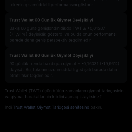
tokenin qısamüddətli performansını göstərir.
Trust Wallet 60 Günlük Qiymət Dəyişikliyi
Baxış 60 günə genişləndirildikdə TWT
₼ +0,01207
(+1,91%)
dəyişiklik göstərdi və bu da onun performansı
barədə daha geniş perspektiv təqdim edir.
Trust Wallet 90 Günlük Qiymət Dəyişikliyi
90 günlük trendə baxdıqda qiymət
₼ -0,16031 (-19,96%)
dəyişdi. Bu, tokenin uzunmüddətli gedişatı barədə daha
ətraflı fikir təqdim edir.
Trust Wallet (TWT) üçün bütün zamanların qiymət tarixçəsinin
və qiymət hərəkətlərinin kilidini açmaq istəyirsiniz?
İndi
Trust Wallet Qiymət Tarixçəsi səhifəsinə
baxın.