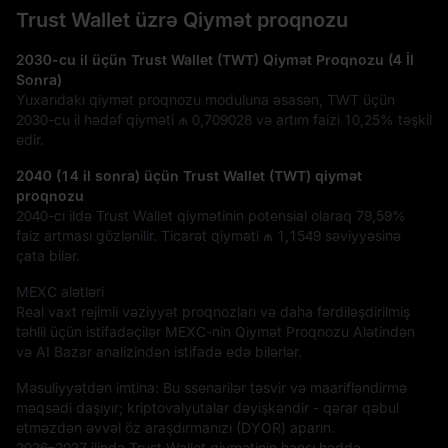
Trust Wallet üzrə Qiymət proqnozu
2030-cu il üçün Trust Wallet (TWT) Qiymət Proqnozu (4 İl
Sonra)
Yuxarıdakı qiymət proqnozu moduluna əsasən, TWT üçün
2030-cu il hədəf qiyməti
₼ 0,709028
və artım faizi
10,25%
təşkil
edir.
2040 (14 il sonra) üçün Trust Wallet (TWT) qiymət
proqnozu
2040-cı ildə Trust Wallet qiymətinin potensial olaraq
79,59%
faiz artması gözlənilir. Ticarət qiyməti
₼ 1,1549
səviyyəsinə
çata bilər.
MEXC alətləri
Real vaxt rejimli vəziyyət proqnozları və daha fərdiləşdirilmiş
təhlil üçün istifadəçilər MEXC-nin Qiymət Proqnozu Alətindən
və AI Bazar analizindən istifadə edə bilərlər.
Məsuliyyətdən imtina: Bu ssenarilər təsvir və maarifləndirmə
məqsədi daşıyır; kriptovalyutalar dəyişkəndir - qərar qəbul
etməzdən əvvəl öz araşdırmanızı (DYOR) aparın.
2026–2027 ilində Trust Wallet qiymətinin hansı həddə