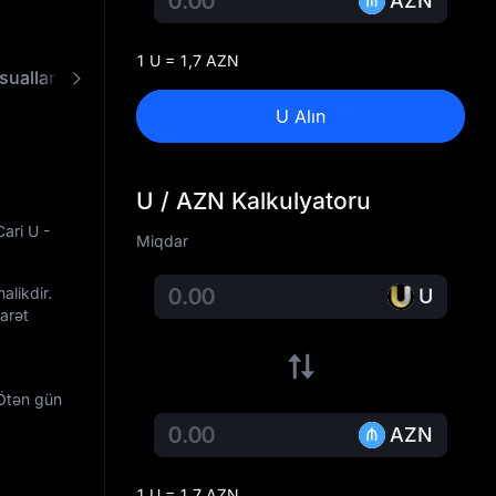
AZN
1 U = 1,7 AZN
suallar
U - AZN Konverteri
U Alın
U / AZN Kalkulyatoru
Cari U -
Miqdar
alikdir.
U
arət
 Ötən gün
AZN
1 U = 1,7 AZN