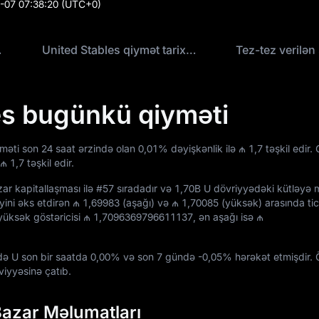
-07 07:38:20
(UTC+0)
iyməti
United Stables qiymət tarixçəsi
Tez-tez verilən 
es bugünkü qiyməti
yməti son 24 saat ərzində olan
0,01%
dəyişkənlik ilə
₼ 1,7
təşkil edir. 
₼ 1,7
təşkil edir.
ar kapitallaşması ilə
#57
sıradadır və
1,70B U
dövriyyədəki kütləyə m
yini əks etdirən
₼ 1,69983
(aşağı) və
₼ 1,70085
(yüksək) arasında tic
yüksək göstəricisi
₼ 1,7096369796611137
, ən aşağı isə
₼
ndə U son bir saatda
0,00%
və son 7 gündə
-0,05%
hərəkət etmişdir.
iyyəsinə çatıb.
Bazar Məlumatları