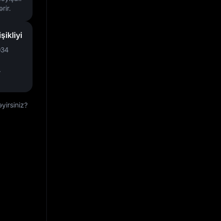
rir.
ikliyi
034
.
yirsiniz?