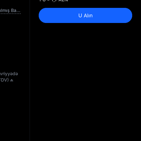
Tamamilə Azaldılmış Bazar Dəyəri
U Alın
övriyyədə
(FDV)
₼