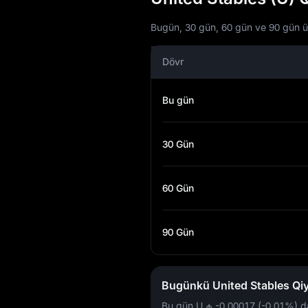
Bugün, 30 gün, 60 gün ve 90 gün üçü
Dövr
Bu gün
30 Gün
60 Gün
90 Gün
Bugünkü United Stables Qiy
Bu gün U
₼ -0,00017 (-0,01%)
də