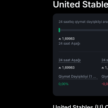
United Stabl
24 saatlıq qiymət dəyişikliyi aral
₼ 1,69983
24 saat Aşağı
24 saat Aşağı
24 
₼ 1,69983
₼ 1
Qiymət Dəyişikliyi (1 saat)
0,00%
-0,
United Stables (U) 