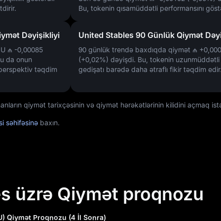
dirir.
Bu, tokenin qısamüddətli performansını göstə
ymət Dəyişikliyi
United Stables 90 Günlük Qiymət Dəyiş
ə U
₼ -0,00085
90 günlük trendə baxdıqda qiymət
₼ +0,00
bu da onun
(+0,02%)
dəyişdi. Bu, tokenin uzunmüddətli
perspektiv təqdim
gedişatı barədə daha ətraflı fikir təqdim edir
ların qiymət tarixçəsinin və qiymət hərəkətlərinin kilidini açmaq istə
si səhifəsinə
baxın.
es üzrə Qiymət proqnozu
U) Qiymət Proqnozu (4 İl Sonra)