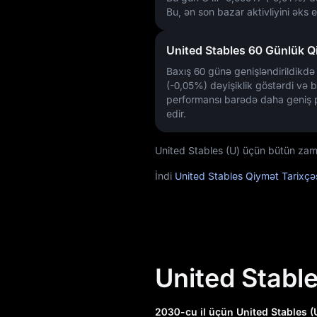
Bu, ən son bazar aktivliyini əks et
United Stables 60 Günlük Qi
Baxış 60 günə genişləndirildikd
(-0,05%)
dəyişiklik göstərdi və 
performansı barədə daha geniş 
edir.
United Stables (U) üçün bütün zaman
İndi
United Stables Qiymət Tarixçə
United Stabl
2030-cu il üçün United Stables (