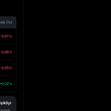
klik (%)
-0,01%
-0,06%
-0,05%
+0,02%
ikliyi
əyişdi.