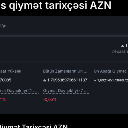
es qiymət tarixçəsi AZN
ığı:
₼ 1
24 saat 
saat Yüksək
Bütün Zamanların Ən Yüksəyi
Ən Aşağı Qiymət
,70085
₼ 1,7096369796611137
₼ 1,6921451736697
Qiymət Dəyişikliyi (1 gün)
Qiymət Dəyişikliyi (7 gün)
01%
-0,05%
-0,05%
Qiymət Tarixçəsi AZN