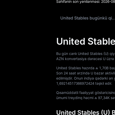
Səhifənin son yenilənməsi:
2026-08
Akademiya
United Stables bugünkü q
United Stabl
Bu gün canlı United Stables (U) qi
AZN konvertasiya dərəcəsi U üzrə
United Stables hazırda
₼ 1,70B
baz
Son 24 saat ərzində U bazar aktivli
edilmişdir. Onun indiyə qədərki ən 
1,69214517366972424
təşkil edir.
Qısamüddətli fəaliyyət göstəricisi
ümumi treydinq həcmi
₼ 97,34K
səv
United Stables (U) 