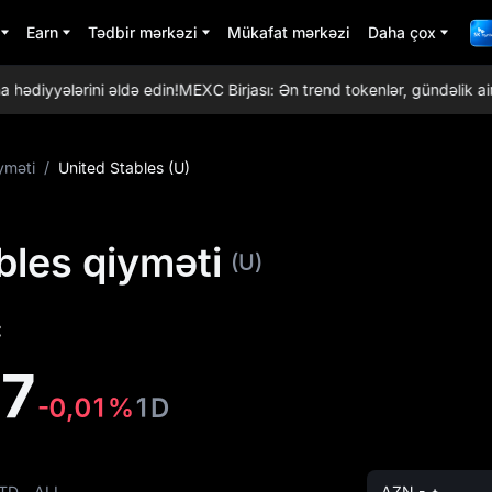
Earn
Tədbir mərkəzi
Mükafat mərkəzi
Daha çox
diyyələrini əldə edin!
MEXC Birjası: Ən trend tokenlər, gündəlik airdro
yməti
/
United Stables (U)
bles qiyməti
(U)
:
17
-0,01%
1D
TD
ALL
AZN - ₼