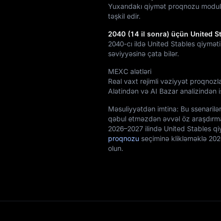
Yuxarıdakı qiymət proqnozu modul
təşkil edir.
2040 (14 il sonra) üçün United S
2040-cı ildə United Stables qiyməti
səviyyəsinə çata bilər.
MEXC alətləri
Real vaxt rejimli vəziyyət proqnozl
Alətindən və AI Bazar analizindən is
Məsuliyyətdən imtina: Bu ssenarilər
qəbul etməzdən əvvəl öz araşdırma
2026–2027 ilində United Stables qi
proqnozu
seçiminə klikləməklə 202
olun.