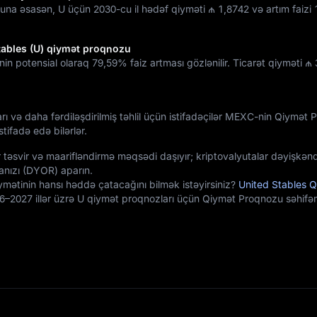
una əsasən, U üçün 2030-cu il hədəf qiyməti
₼ 1,8742
və artım faizi
tables (U) qiymət proqnozu
nin potensial olaraq
79,59%
faiz artması gözlənilir. Ticarət qiyməti
₼ 
arı və daha fərdiləşdirilmiş təhlil üçün istifadəçilər MEXC-nin Qiymət
tifadə edə bilərlər.
 təsvir və maarifləndirmə məqsədi daşıyır; kriptovalyutalar dəyişkənd
nızı (DYOR) aparın.
ymətinin hansı həddə çatacağını bilmək istəyirsiniz?
United Stables 
6–2027 illər üzrə U qiymət proqnozları üçün Qiymət Proqnozu səhifə