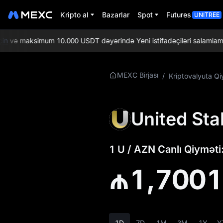
Kripto al
Bazarlar
Spot
Futures
UNITREE
və maksimum 10.000 USDT dəyərində Yeni istifadəçiləri salamlama hə
U Haqqında Daha
MEXC Birjası
/
Kriptovalyuta Qi
Ətraflı Məlumat
U Qiymət
United Sta
Məlumatları
U nədir
1 U / AZN Canlı Qiyməti
U Rəsmi Veb-saytı
₼1,700
U Tokenomikası
U Qiymət Proqnozu
1D
7D
1M
3M
1Y
Y