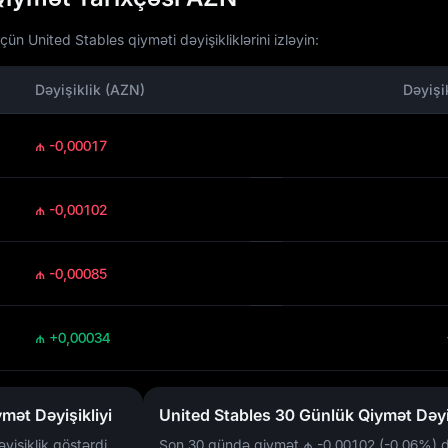
n United Stables qiyməti dəyişikliklərini izləyin:
Dəyişiklik (AZN)
Dəyişi
₼ -0,00017
₼ -0,00102
₼ -0,00085
₼ +0,00034
mət Dəyişikliyi
United Stables 30 Günlük Qiymət Dəyiş
yişiklik göstərdi.
Son 30 gündə qiymət
₼ -0,00102 (-0,06%)
d