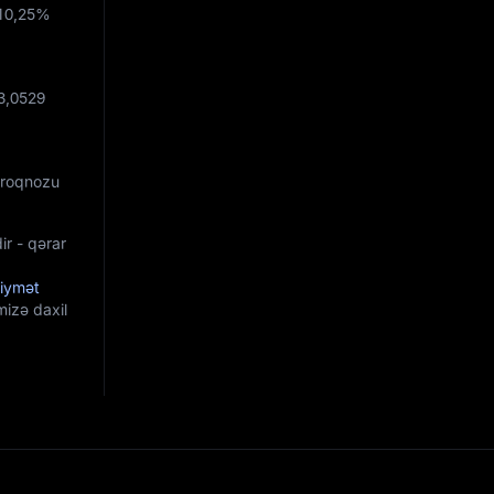
10,25%
3,0529
 Proqnozu
ir - qərar
Qiymət
mizə daxil