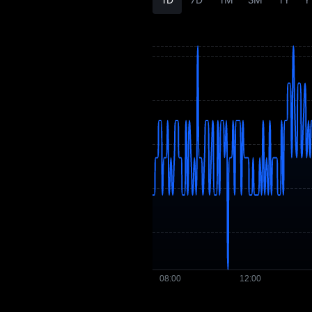
U Qiymət Tarixçəsi
U Alış Bələdçisi
U / Fiat Valyuta
Çevirən
U Spot
U USDT-M Fyuçersi
Bazara Qədər
Qazanc
Airdrop+
Xəbərlər
Bloq