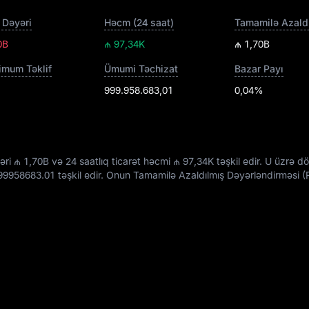
 Dəyəri
Həcm (24 saat)
0B
₼ 97,34K
₼ 1,70B
mum Təklif
Ümumi Təchizat
Bazar Payı
999.958.683,01
0,04%
əri
₼ 1,70B
və 24 saatlıq ticarət həcmi
₼ 97,34K
təşkil edir. U üzrə d
99958683.01
təşkil edir. Onun Tamamilə Azaldılmış Dəyərləndirməsi 