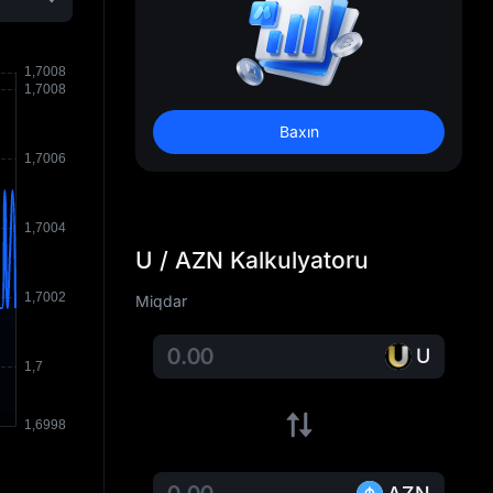
Baxın
U / AZN Kalkulyatoru
Miqdar
U