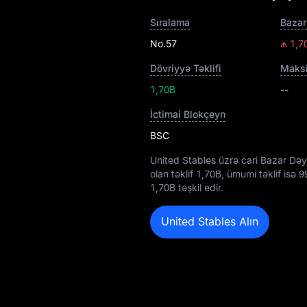
Sıralama
Bazar
No.57
₼ 1,7
Dövriyyə Təklifi
Maksi
1,70B
--
İctimai Blokçeyn
BSC
United Stables üzrə cari Bazar Dəy
olan təklif
1,70B
, ümumi təklif isə
9
1,70B
təşkil edir.
United Stables Alın