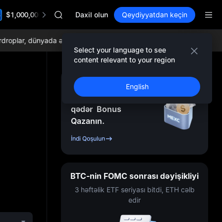
ACE
$1,000,000 TradFi Gala
HFT
Daxil olun
Qeydiyyatdan keçin
SPCX
UNITREE
plar, dünyada ən aşağı ticarət komissiyaları və hərtərəfli likvidlikdən
Unitree Future Now Live
Select your language to see
SKYAI
content relevant to your region
ACE
HFT
Qeydiyyatdan Keçin
English
SPCX
və
10.000
USDT
-ə
UNITREE
qədər
Bonus
Unitree Future Now Live
Qazanın.
İndi Qoşulun
BTC-nin FOMC sonrası dəyişikliyi
3 həftəlik ETF seriyası bitdi, ETH cəlb
edir