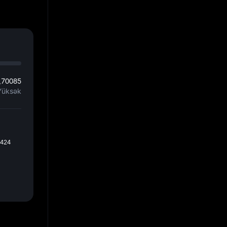
,70085
Yüksək
2424