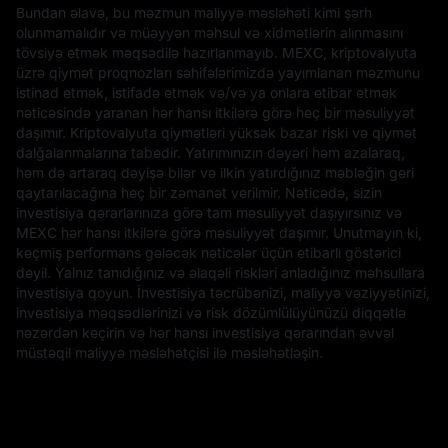
Bundan əlavə, bu məzmun maliyyə məsləhəti kimi şərh
olunmamalıdır və müəyyən məhsul və xidmətlərin alınmasını
tövsiyə etmək məqsədilə hazırlanmayıb. MEXC, kriptovalyuta
üzrə qiymət proqnozları səhifələrimizdə yayımlanan məzmunu
istinad etmək, istifadə etmək və/və ya onlara etibar etmək
nəticəsində yaranan hər hansı itkilərə görə heç bir məsuliyyət
daşımır. Kriptovalyuta qiymətləri yüksək bazar riski və qiymət
dalğalanmalarına tabedir. Yatırımınızın dəyəri həm azalaraq,
həm də artaraq dəyişə bilər və ilkin yatırdığınız məbləğin geri
qaytarılacağına heç bir zəmanət verilmir. Nəticədə, sizin
investisiya qərarlarınıza görə tam məsuliyyət daşıyırsınız və
MEXC hər hansı itkilərə görə məsuliyyət daşımır. Unutmayın ki,
keçmiş performans gələcək nəticələr üçün etibarlı göstərici
deyil. Yalnız tanıdığınız və əlaqəli riskləri anladığınız məhsullara
investisiya qoyun. İnvestisiya təcrübənizi, maliyyə vəziyyətinizi,
investisiya məqsədlərinizi və risk dözümlülüyünüzü diqqətlə
nəzərdən keçirin və hər hansı investisiya qərarından əvvəl
müstəqil maliyyə məsləhətçisi ilə məsləhətləşin.