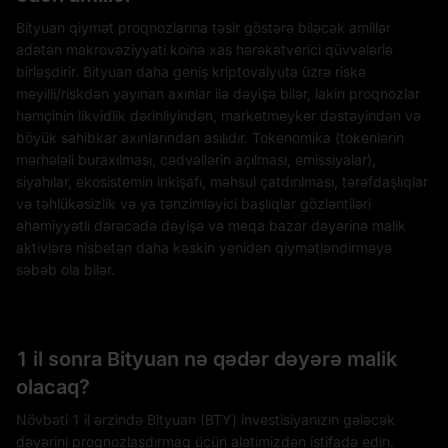
Bityuan qiymət proqnozlarına təsir göstərə biləcək amillər
adətən makrovəziyyəti koinə xas hərəkətverici qüvvələrlə
birləşdirir. Bityuan daha geniş kriptovalyuta üzrə riskə
meyilli/riskdən yayınan axınlar ilə dəyişə bilər, lakin proqnozlar
həmçinin likvidlik dərinliyindən, marketmeyker dəstəyindən və
böyük sahibkar axınlarından asılıdır. Tokenomika (tokenlərin
mərhələli buraxılması, cədvəllərin açılması, emissiyalar),
siyahılar, ekosistemin inkişafı, məhsul çatdırılması, tərəfdaşlıqlar
və təhlükəsizlik və ya tənzimləyici başlıqlar gözləntiləri
əhəmiyyətli dərəcədə dəyişə və meqa bazar dəyərinə malik
aktivlərə nisbətən daha kəskin yenidən qiymətləndirməyə
səbəb ola bilər.
1 il sonra Bityuan nə qədər dəyərə malik
olacaq?
Növbəti 1 il ərzində Bityuan (BTY) investisiyanızın gələcək
dəyərini proqnozlaşdırmaq üçün alətimizdən istifadə edin.