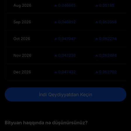
Aug 2026
₼ 0,046665
₼ 0,05185
Sep 2026
₼ 0,046852
₼ 0,052058
Oct 2026
₼ 0,047047
₼ 0,052274
Nov 2026
₼ 0,047236
₼ 0,052484
Dec 2026
₼ 0,047432
₼ 0,052702
İndi Qeydiyyatdan Keçin
Bityuan haqqında nə düşünürsünüz?