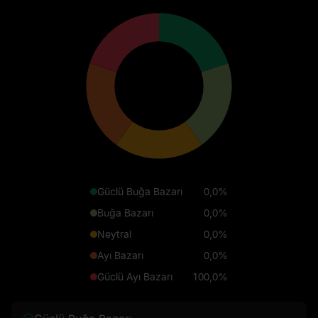
Güclü Buğa Bazarı
0,0%
Buğa Bazarı
0,0%
Neytral
0,0%
Ayı Bazarı
0,0%
Güclü Ayı Bazarı
100,0%