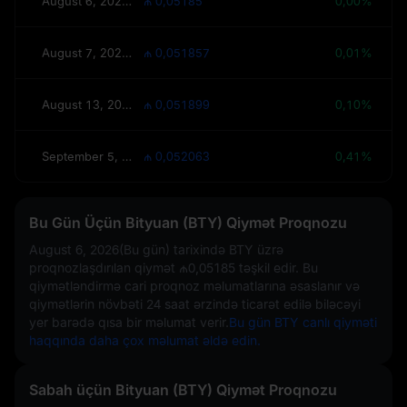
August 6, 2026(Bu gün)
₼ 0,05185
0,00%
August 7, 2026(Sabah)
₼ 0,051857
0,01%
August 13, 2026(Bu Həftə)
₼ 0,051899
0,10%
September 5, 2026(30 Gün)
₼ 0,052063
0,41%
Bu Gün Üçün Bityuan (BTY) Qiymət Proqnozu
August 6, 2026(Bu gün)
tarixində BTY üzrə
proqnozlaşdırılan qiymət
₼0,05185
təşkil edir. Bu
qiymətləndirmə cari proqnoz məlumatlarına əsaslanır və
qiymətlərin növbəti 24 saat ərzində ticarət edilə biləcəyi
yer barədə qısa bir məlumat verir.
Bu gün BTY canlı qiyməti
haqqında daha çox məlumat əldə edin.
Sabah üçün Bityuan (BTY) Qiymət Proqnozu