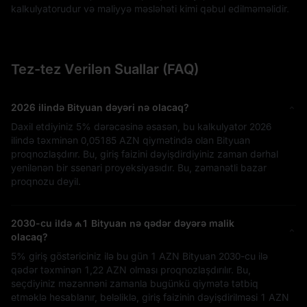
kalkulyatorudur və maliyyə məsləhəti kimi qəbul edilməməlidir.
Tez-tez Verilən Suallar (FAQ)
2026 ilində Bityuan dəyəri nə olacaq?
Daxil etdiyiniz
5%
dərəcəsinə əsasən, bu kalkulyator 2026
ilində təxminən
0,05185 AZN
qiymətində olan Bityuan
proqnozlaşdırır. Bu, giriş faizini dəyişdirdiyiniz zaman dərhal
yenilənən bir ssenari proyeksiyasıdır. Bu, zəmanətli bazar
proqnozu deyil.
2030-cu ildə
₼1
Bityuan nə qədər dəyərə malik
olacaq?
5%
giriş göstəriciniz ilə bu gün
1 AZN
Bityuan 2030-cu ilə
qədər təxminən
1,22 AZN
olması proqnozlaşdırılır. Bu,
seçdiyiniz məzənnəni zamanla bugünkü qiymətə tətbiq
etməklə hesablanır, beləliklə, giriş faizinin dəyişdirilməsi
1 AZN