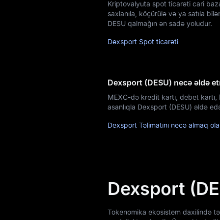
Kriptovalyuta spot ticarəti cari ba
Xəbərlər
saxlanıla, köçürülə və ya satıla bil
DESU qalmağın ən sadə yoludur.
Bloq
Dexsport Spot ticarəti
Akademiya
Dexsport (DESU) necə əldə et
MEXC-də kredit kartı, debet kartı, 
asanlıqla Dexsport (DESU) əldə edə
Dexsport Təlimatını necə almaq ola
Dexsport (DE
Tokenomika ekosistem daxilində təc