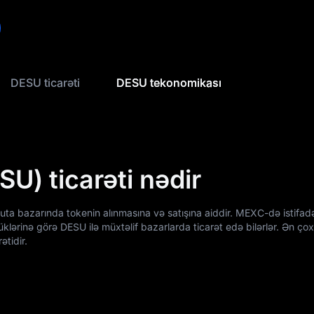
DESU ticarəti
DESU tekonomikası
U) ticarəti nədir
uta bazarında tokenin alınmasına və satışına aiddir. MEXC-də istifadə
üklərinə görə DESU ilə müxtəlif bazarlarda ticarət edə bilərlər. Ən çox
ətidir.