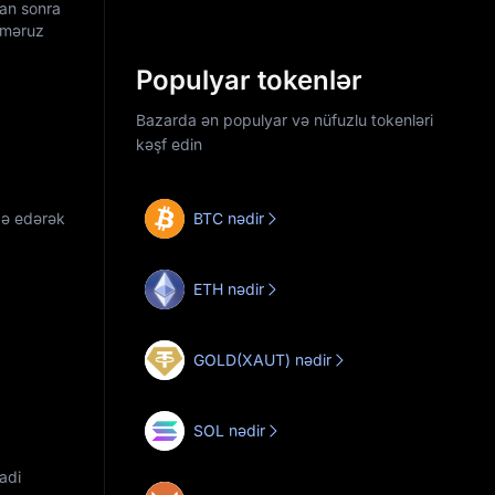
dan sonra
n məruz
Populyar tokenlər
Bazarda ən populyar və nüfuzlu tokenləri
kəşf edin
adə edərək
BTC nədir
ETH nədir
GOLD(XAUT) nədir
SOL nədir
adi