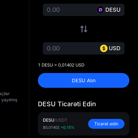
DESU
USD
1 DESU = 0,01402 USD
DESU Alın
çilər
 yayılmış
DESU Ticarəti Edin
DESU
/
USDT
Ticarət edin
$0,01402
+0,15%