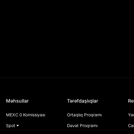
Məhsullar
Tərəfdaşlıqlar
Re
MEXC 0 Komissiyası
Ortaqlıq Proqramı
Ya
Spot
Dəvət Proqramı
Ca