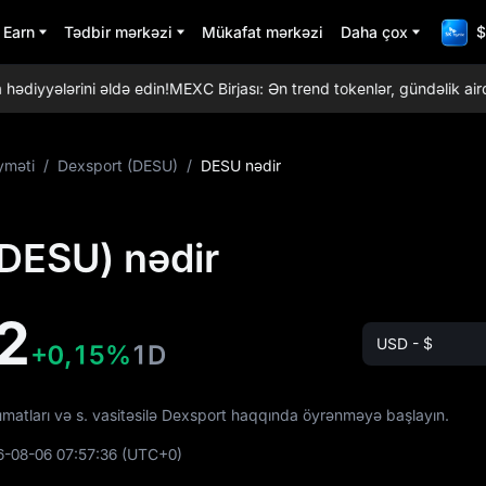
Earn
Tədbir mərkəzi
Mükafat mərkəzi
Daha çox
$
iyyələrini əldə edin!
MEXC Birjası: Ən trend tokenlər, gündəlik airdro
yməti
/
Dexsport (DESU)
/
DESU nədir
DESU) nədir
2
USD - $
+0,15%
1D
lumatları və s. vasitəsilə Dexsport haqqında öyrənməyə başlayın.
6-08-06 07:57:36
(UTC+0)