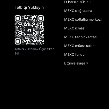
Etibarlılıq sübutu
Tətbiqi Yükləyin
MEXC doğrulama
MEXC şəffaflıq mərkəzi
MEXC icması
MEXC tədbir xəritəsi
MEXC müəssisələri
Tətbiqi Yükləmək Üçün Skan
Edin.
MEXC fondu
Bizimlə əlaqə