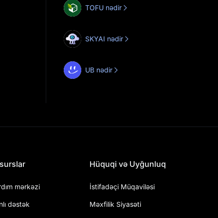
TOFU nədir
SKYAI nədir
UB nədir
surslar
Hüquqi və Uyğunluq
rdım mərkəzi
İstifadəçi Müqaviləsi
nlı dəstək
Məxfilik Siyasəti