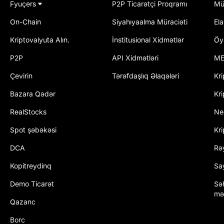
Fyuçers
P2P Ticarətçi Proqramı
Mü
On-Chain
Siyahıyaalma Müraciəti
El
Kriptovalyuta Alın.
İnstitusional Xidmətlər
Öy
P2P
API Xidmətləri
ME
Çevirin
Tərəfdaşlıq Əlaqələri
Kri
Bazara Qədər
Kri
RealStocks
Ne
Spot şəbəkəsi
Kr
DCA
Rəy
Kopitreydinq
Say
Demo Ticarət
Sə
mə
Qazanc
Borc