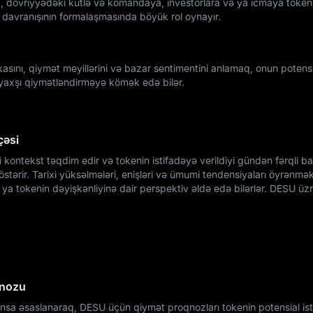
k, dövriyyədəki kütlə və komandaya, investorlara və ya icmaya token
 davranışının formalaşmasında böyük rol oynayır.
ını, qiymət meyillərini və bazar sentimentini anlamaq, onun potensi
 yaxşı qiymətləndirməyə kömək edə bilər.
çəsi
kontekst təqdim edir və tokenin istifadəyə verildiyi gündən fərqli b
östərir. Tarixi yüksəlmələri, enişləri və ümumi tendensiyaları öyrənmə
ya tokenin dəyişkənliyinə dair perspektiv əldə edə bilərlər. DESU üzrə
qnozu
a əsaslanaraq, DESU üçün qiymət proqnozları tokenin potensial ist