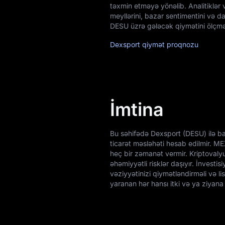
təxmin etməyə yönəlib. Analitiklər 
meyllərini, bazar sentimentini və d
DESU üzrə gələcək qiymətini ölçm
Dexsport qiymət proqnozu
İmtina
Bu səhifədə Dexsport (DESU) ilə ba
ticarət məsləhəti hesab edilmir. M
heç bir zəmanət vermir. Kriptovalyut
əhəmiyyətli risklər daşıyır. İnvest
vəziyyətinizi qiymətləndirməli və l
yaranan hər hansı itki və ya ziyana