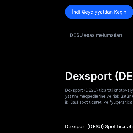
DESU Tokenomikası
İndi Qeydiyyatdan Keçin
DESU Qiymət
Proqnozu
DESU əsas məlumatları
DESU Qiymət
Tarixçəsi
DESU Alış Bələdçisi
DESU / Fiat Valyuta
Dexsport (DES
Çevirən
DESU Spot
Dexsport (DESU) ticarəti kriptovaly
yatırım məqsədlərinə və risk üstünl
Bazara Qədər
iki üsul spot ticarəti və fyuçers ticar
Qazanc
Dexsport (DESU) Spot ticarəti
Airdrop+