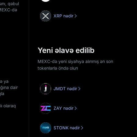
ını, qəbul
, MEXC-də
XRP nədir
Yeni əlavə edilib
MEXC-də yeni siyahıya alınmış ən son
tokenlərlə öndə olun
və ya
ğına dair
JMDT nədir
qla
ı olaraq
ZAY nədir
STONK nədir