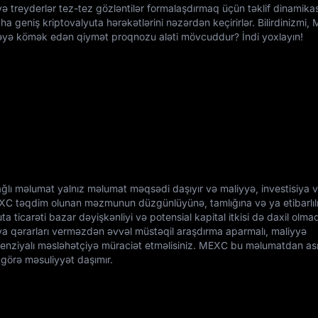
və treyderlər tez-tez gözləntilər formalaşdırmaq üçün təklif dinamikas
aha geniş kriptovalyuta hərəkətlərini nəzərdən keçirirlər. Bilirdinizmi
əyə kömək edən qiymət proqnozu aləti mövcuddur? İndi yoxlayın!
ğlı məlumat yalnız məlumat məqsədi daşıyır və maliyyə, investisiya 
EXC təqdim olunan məzmunun düzgünlüyünə, tamlığına və ya etibarlılı
a ticarəti bazar dəyişkənliyi və potensial kapital itkisi də daxil olma
isiya qərarları verməzdən əvvəl müstəqil araşdırma aparmalı, maliyyə
isenziyalı məsləhətçiyə müraciət etməlisiniz. MEXC bu məlumatdan asıl
 görə məsuliyyət daşımır.