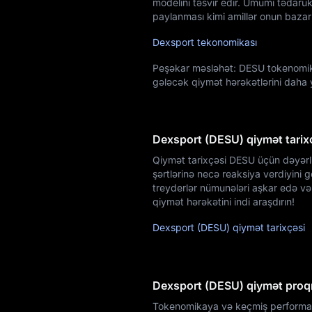
modelini təsvir edir. Ümumi tədarü
paylanması kimi amillər onun bazar
Dexsport tekonomikası
Peşəkar məsləhət: DESU tokenomikas
gələcək qiymət hərəkətlərini daha
Dexsport (DESU) qiymət tarix
Qiymət tarixçəsi DESU üçün dəyərli 
şərtlərinə necə reaksiya verdiyini g
treyderlər nümunələri aşkar edə və 
qiymət hərəkətini indi araşdırın!
Dexsport (DESU) qiymət tarixçəsi
Dexsport (DESU) qiymət pro
Tokenomikaya və keçmiş performans