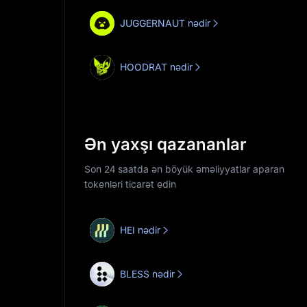
JUGGERNAUT nədir
HOODRAT nədir
Ən yaxşı qazananlar
Son 24 saatda ən böyük əməliyyatlar aparan
tokenləri ticarət edin
HEI nədir
BLESS nədir