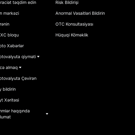
raciət təqdim edin
Risk Bildirişi
an mərkəzi
Anormal Vəsaitləri Bildirin
rənin
OTC Konsultasiyası
XC bloqu
Hüquqi Köməklik
pto Xəbərlər
ptovalyuta qiyməti
cə almaq
iptovalyuta Çevirən
 bildirin
t Xəritəsi
hmlər haqqında
lumat