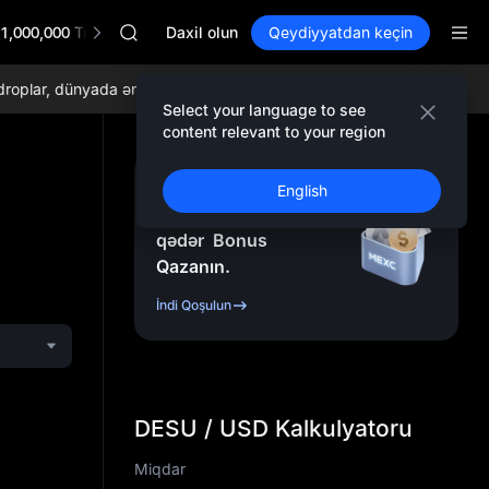
CAP
1,000,000 TradFi Gala
UNITREE
Daxil olun
Qeydiyyatdan keçin
Unitree Future Now Live
BLESS
plar, dünyada ən aşağı ticarət komissiyaları və hərtərəfli likvidlikdən
MINIMAX
Select your language to see
HEI
content relevant to your region
CAP
UNITREE
Qeydiyyatdan Keçin
English
Unitree Future Now Live
və
10.000
USDT
-ə
qədər
Bonus
Qazanın.
İndi Qoşulun
DESU / USD Kalkulyatoru
Miqdar