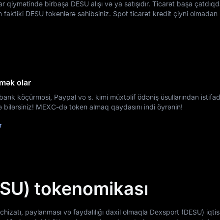
zar qiymətində birbaşa DESU alışı və ya satışıdır. Ticarət başa çatdıq
ən faktiki DESU tokenlərə sahibsiniz. Spot ticarət kredit çiyni olmada
mək olar
bank köçürməsi, Paypal və s. kimi müxtəlif ödəniş üsullarından istif
 bilərsiniz! MEXC-də token almaq qaydasını indi öyrənin!
r
SU) tokenomikası
hizatı, paylanması və faydalılığı daxil olmaqla Dexsport (DESU) iqtis