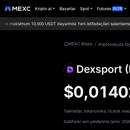
Kripto al
Bazarlar
Spot
Futures
PLTR
və maksimum 10.000 USDT dəyərində Yeni istifadəçiləri salamlama həd
DESU Haqqında
MEXC Birjası
/
Kriptovalyuta Qi
Daha Ətraflı
Məlumat
Dexsport (
DESU Qiymət
Məlumatları
$0,0140
DESU nədir
DESU Whitepaper
Təlimatlar, tokenomika, ticarət mə
DESU Rəsmi Veb-
saytı
Səhifənin son yenilənmə tarixi:
202