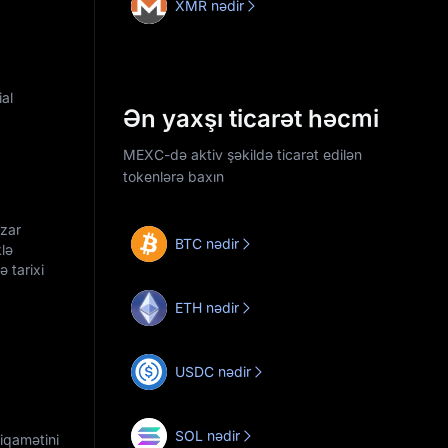
XMR nədir
al
Ən yaxşı ticarət həcmi
MEXC-də aktiv şəkildə ticarət edilən
tokenlərə baxın
azar
BTC nədir
klə
 tarixi
ETH nədir
USDC nədir
SOL nədir
iqamətini