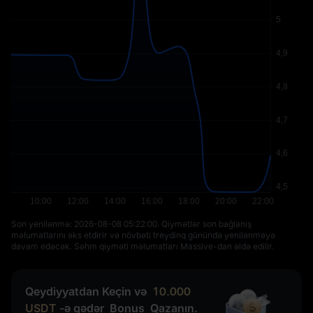
Son yenilənmə: ⁦2026-08-08 05:22:00⁩. Qiymətlər son bağlanış
məlumatlarını əks etdirir və növbəti treydinq günündə yenilənməyə
davam edəcək. Səhm qiyməti məlumatları Massive-dan əldə edilir.
Qeydiyyatdan Keçin və
10.000
USDT
-ə qədər
Bonus
Qazanın.