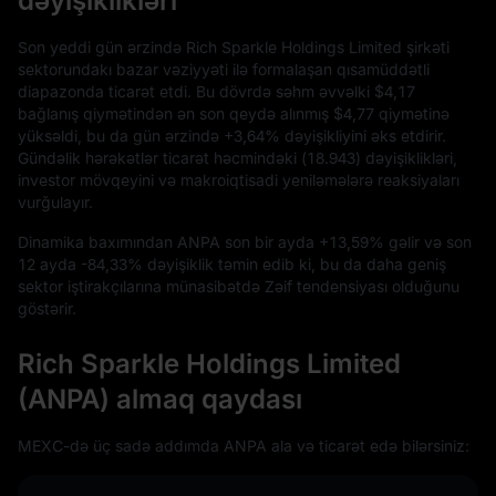
dəyişiklikləri
Son yeddi gün ərzində Rich Sparkle Holdings Limited şirkəti
sektorundakı bazar vəziyyəti ilə formalaşan qısamüddətli
diapazonda ticarət etdi. Bu dövrdə səhm əvvəlki
$4,17
bağlanış qiymətindən ən son qeydə alınmış
$4,77
qiymətinə
yüksəldi, bu da gün ərzində
+3,64%
dəyişikliyini əks etdirir.
Gündəlik hərəkətlər ticarət həcmindəki (
18.943
) dəyişiklikləri,
investor mövqeyini və makroiqtisadi yeniləmələrə reaksiyaları
vurğulayır.
Dinamika baxımından ANPA son bir ayda
+13,59%
gəlir və son
12
ayda
-84,33%
dəyişiklik təmin edib ki, bu da daha geniş
sektor iştirakçılarına münasibətdə Zəif tendensiyası olduğunu
göstərir.
Rich Sparkle Holdings Limited
(ANPA) almaq qaydası
MEXC-də üç sadə addımda ANPA ala və ticarət edə bilərsiniz: