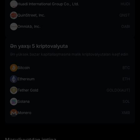
Huadi International Group Co., Ltd.
HUDI
QuinStreet, Inc.
QNST
OmniAb, Inc.
OABI
Ən yaxşı 5 kriptovalyuta
Ən yüksək bazar kapitallaşmasına malik kriptovalyutaları kəşf edin
Bitcoin
BTC
Ethereum
ETH
Tether Gold
GOLD(XAUT)
Solana
SOL
Monero
XMR
Məsuliyyətdən imtina