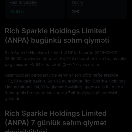
Faiz dəyişikliyi
Həcm
+3,64%
19K
Rich Sparkle Holdings Limited
(ANPA) bugünkü səhm qiyməti
Rich Sparkle Holdings Limited (ANPA) hazırda
2026
-08
-07
23
:
55
:
00
tarixindən etibarən
$4,77
ilə ticarət edir və bu, əvvəlki
bağlanışdan
+3,64%
hərəkəti (
$+0,17
) əks etdirir.
Qısamüddətli perspektivdə səhmlər son dörd həftə ərzində
+13,59%
gəlir gətirib. Son
12
ay ərzində Rich Sparkle Holdings
Limited şirkəti
-84,33%
qiymət dəyişikliyi qeydə alıb ki, bu da
daha geniş bazara münasibətdə Zəif fəaliyyət göstəricisini
göstərir.
Rich Sparkle Holdings Limited
(ANPA) 7 günlük səhm qiymət