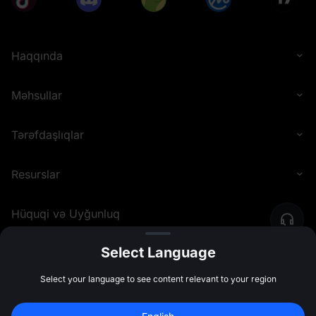
Haqqında
Məhsullar
Tərəfdaşlıqlar
Resurslar
Hüquqi və Uyğunluq
Select Language
©
2026
MEXC.COM
Select your language to see content relevant to your region