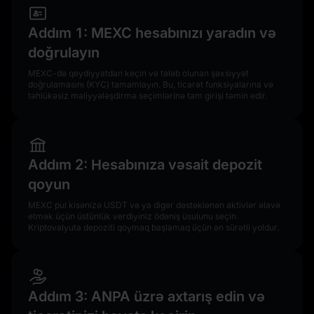
Addım 1: MEXC hesabınızı yaradın və
doğrulayın
MEXC-də qeydiyyatdan keçin və tələb olunan şəxsiyyət
doğrulamasını (KYC) tamamlayın. Bu, ticarət funksiyalarına və
təhlükəsiz maliyyələşdirmə seçimlərinə tam girişi təmin edir.
Addım 2: Hesabınıza vəsait depozit
qoyun
MEXC pul kisənizə USDT və ya digər dəstəklənən aktivlər əlavə
etmək üçün üstünlük verdiyiniz ödəniş üsulunu seçin.
Kriptovalyuta depoziti qoymaq başlamaq üçün ən sürətli yoldur.
Addım 3: ANPA üzrə axtarış edin və