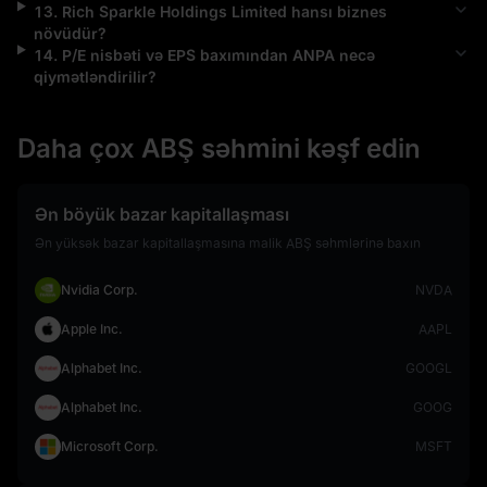
13
.
Rich Sparkle Holdings Limited
hansı biznes
növüdür?
14
.
P/E nisbəti və EPS baxımından
ANPA
necə
qiymətləndirilir?
Daha çox ABŞ səhmini kəşf edin
Ən böyük bazar kapitallaşması
Ən yüksək bazar kapitallaşmasına malik ABŞ səhmlərinə baxın
Nvidia Corp.
NVDA
Apple Inc.
AAPL
Alphabet Inc.
GOOGL
Alphabet Inc.
GOOG
Microsoft Corp.
MSFT