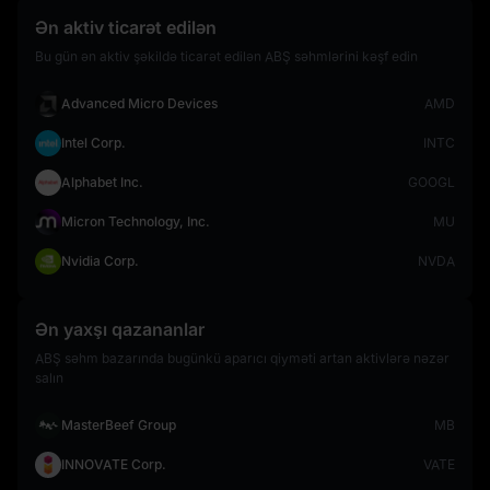
Ən aktiv ticarət edilən
Bu gün ən aktiv şəkildə ticarət edilən ABŞ səhmlərini kəşf edin
Advanced Micro Devices
AMD
Intel Corp.
INTC
Alphabet Inc.
GOOGL
Micron Technology, Inc.
MU
Nvidia Corp.
NVDA
Ən yaxşı qazananlar
ABŞ səhm bazarında bugünkü aparıcı qiyməti artan aktivlərə nəzər
salın
MasterBeef Group
MB
INNOVATE Corp.
VATE