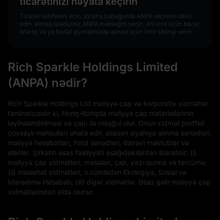
ticarətinizi həyata keçirin
Ticarət səhifəsini açın, axtarış çubuğunda ANPA seçimini daxil
edin, almaq istədiyiniz ANPA məbləğini seçin. Ani icra üçün bazar
sifarişi və ya hədəf qiymətinizdə almaq üçün limit sifarişi verin.
Rich Sparkle Holdings Limited
(ANPA) nədir?
Rich Sparkle Holdings Ltd maliyyə çap və korporativ xidmətlər
təminatçısıdır ki, Honq-Konqda maliyyə çap materiallarının
layihələndirilməsi və çapı ilə məşğul olur. Onun xidmət portfeli
çoxsaylı məhsulları əhatə edir, əsasən siyahıya alınma sənədləri,
maliyyə hesabatları, fond sənədləri, dairəvi məktublar və
elanlar. Şirkətin əsas fəaliyyəti aşağıdakılardan ibarətdir: (i)
maliyyə çap xidmətləri, məsələn, çap, yazı qurma və tərcümə;
(ii) məsləhət xidmətləri, o cümlədən Ekologiya, Sosial və
İdarəetmə Hesabatı; (iii) digər xidmətlər. Əsas gəlir maliyyə çap
xidmətlərindən əldə olunur.