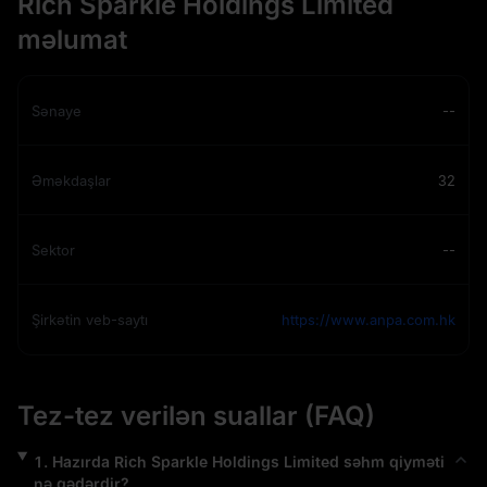
Rich Sparkle Holdings Limited
məlumat
Sənaye
--
Əməkdaşlar
32
Sektor
--
Şirkətin veb-saytı
https://www.anpa.com.hk
Tez-tez verilən suallar (FAQ)
1
.
Hazırda
Rich Sparkle Holdings Limited
səhm qiyməti
nə qədərdir?