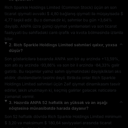
Rich Sparkle Holdings Limited
 (
Common Stock
) üçün ən son 
ticarət qiyməti əvvəlki 
$ 4,80
 bağlanış qiyməti ilə müqayisədə 
$ 
4,77
 təşkil edir. Bu o deməkdir ki, səhmlər bu gün 
+3,64%
dəyişib. 
ANPA
 üzrə güniçi qiymət yeniləmələri və son ticarət 
fəaliyyəti bu səhifədəki canlı qrafik və kvota bölməsində izlənilə 
bilər.
2
.
Rich Sparkle Holdings Limited
səhmləri qalxır, yoxsa
düşür?
Son göstəricilərə baxanda 
ANPA
 son bir ay ərzində 
+13,59%
, 
son altı ay ərzində 
-93,86%
 və son bir il ərzində 
-84,33%
 gəlir 
gətirib. Bu rəqəmlər yalnız səhm qiymətindəki dəyişiklikləri əks 
etdirir, dividendlərin təsirini deyil. Birlikdə onlar 
Rich Sparkle 
Holdings Limited
 səhmləri üçün 
Zəif
 qiymət dinamikasını təsvir 
edirlər, lakin unutmayın ki, keçmiş gəlirlər gələcək nəticələrə 
zəmanət vermir.
3
.
Hazırda
ANPA
52 həftəlik ən yüksək və ən aşağı
nöqtəsinə münasibətdə harada dayanır?
Son 52 həftəlik dövrdə 
Rich Sparkle Holdings Limited
 minimum 
$ 3,20
 və maksimum 
$ 180,64
 səviyyələri arasında ticarət 