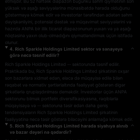
etmişdir. Bu 52 həftəlik diapazon bugünkü səhm qiymətinin son 
yüksək və aşağı səviyyələrinə münasibətdə harada olduğunu 
göstərməyə kömək edir və investorlar tərəfindən adətən səhm 
dəyişkənliyini, potensial dəstək və müqavimət səviyyələrini və 
hazırda 
ANPA
 bir illik ticarət diapazonunun yuxarı və ya aşağı 
nöqtəsinə yaxın olub-olmadığını qiymətləndirmək üçün istifadə 
olunur.
4
.
Rich Sparkle Holdings Limited
sektor və sənayeyə
görə necə təsnif edilir?
Rich Sparkle Holdings Limited
--
 sektorunda təsnif edilir. 
Praktikada bu, 
Rich Sparkle Holdings Limited
 şirkətinin oxşar 
son bazarlara xidmət edən, eləcə də müqayisə edilə bilən 
rəqabət və normativ şərtlərialtında fəaliyyət göstərən digər 
şirkətlərlə qruplaşdırılması deməkdir. İnvestorlar üçün 
ANPA
sektorunu bilmək portfelin diversifikasiyasına, rəqiblərlə 
müqayisəyə və 
--
 sektoruna təsir edən daha geniş 
tendensiyaların 
Rich Sparkle Holdings Limited
 şirkətinin 
fəaliyyətinə necə təsir göstərə biləcəyini anlamağa kömək edir.
5
.
Rich Sparkle Holdings Limited
harada siyahıya alınıb
və bazar dəyəri nə qədərdir?