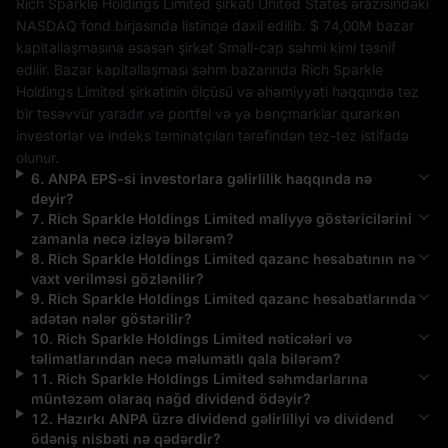
Rich Sparkle Holdings Limited
 şirkəti 
United States
 ərazisindəki 
NASDAQ
 fond birjasında listinqə daxil edilib. 
$ 74,00M
 bazar 
kapitallaşmasına əsasən şirkət 
Small-cap
 səhmi kimi təsnif 
edilir. Bazar kapitallaşması səhm bazarında 
Rich Sparkle 
Holdings Limited
 şirkətinin ölçüsü və əhəmiyyəti haqqında tez 
bir təsəvvür yaradır və portfel və ya bençmarklar qurarkən 
investorlar və indeks təminatçıları tərəfindən tez-tez istifadə 
olunur.
6
.
ANPA
EPS-si investorlara gəlirlilik haqqında nə
deyir?
7
.
Rich Sparkle Holdings Limited
maliyyə göstəricilərini
zamanla necə izləyə bilərəm?
8
.
Rich Sparkle Holdings Limited
qazanc hesabatının nə
vaxt verilməsi gözlənilir?
9
.
Rich Sparkle Holdings Limited
qazanc hesabatlarında
adətən nələr göstərilir?
10
.
Rich Sparkle Holdings Limited
nəticələri və
təlimatlarından necə məlumatlı qala bilərəm?
11
.
Rich Sparkle Holdings Limited
səhmdarlarına
müntəzəm olaraq nağd dividend ödəyir?
12
.
Hazırkı
ANPA
üzrə dividend gəlirliliyi və dividend
ödəniş nisbəti nə qədərdir?