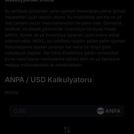
Bu səhifədə göstərilən səhm qiyməti məlumatları yalnız istinad 
məqsədləri üçün təqdim olunur, bu məlumatlar gecikə və ya 
real zamanlı bazar məlumatlarından fərqlənə bilər. Qiymətlər, 
qrafiklər və əlaqəli göstəricilər investisiya tövsiyəsi hesab 
edilmir, ticarət və ya investisiya qərarları üçün onlara etibar 
edilməməlidir. MEXC, bu səhifədə təqdim edilən səhm qiyməti 
məlumatlarına əsasən yaranan hər hansı bir itkiyə görə 
məsuliyyət daşımır. Hər hansı investisiya qərarı verməzdən 
əvvəl rəsmi bazar mənbələrinə istinad edin və ya lisenziyalı 
maliyyə mütəxəssisləri ilə məsləhətləşin.
ANPA / USD Kalkulyatoru
Miqdar
ANPA