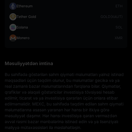
Ethereum
ETH
Tether Gold
GOLD(XAUT)
Solana
SOL
Monero
XMR
Məsuliyyətdən imtina
Bu səhifədə göstərilən səhm qiyməti məlumatları yalnız istinad 
məqsədləri üçün təqdim olunur, bu məlumatlar gecikə və ya 
real zamanlı bazar məlumatlarından fərqlənə bilər. Qiymətlər, 
qrafiklər və əlaqəli göstəricilər investisiya tövsiyəsi hesab 
edilmir, ticarət və ya investisiya qərarları üçün onlara etibar 
edilməməlidir. MEXC, bu səhifədə təqdim edilən səhm qiyməti 
məlumatlarına əsasən yaranan hər hansı bir itkiyə görə 
məsuliyyət daşımır. Hər hansı investisiya qərarı verməzdən 
əvvəl rəsmi bazar mənbələrinə istinad edin və ya lisenziyalı 
maliyyə mütəxəssisləri ilə məsləhətləşin.