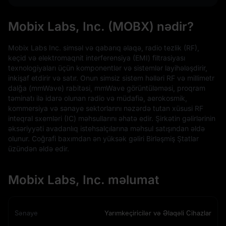
Mobix Labs, Inc. (MOBX) nədir?
Mobix Labs Inc. simsəl və qabarıq əlaqə, radio tezlik (RF),
keçid və elektromaqnit interferensiya (EMI) filtrasiyası
texnologiyaları üçün komponentlər və sistemlər layihələşdirir,
inkişaf etdirir və satır. Onun simsiz sistem həlləri RF və millimetr
dalğa (mmWave) rabitəsi, mmWave görüntüləməsi, proqram
təminatı ilə idarə olunan radio və müdafiə, aerokosmik,
kommersiya və sənaye sektorlarını nəzərdə tutan xüsusi RF
inteqral sxemləri (IC) məhsullarını əhatə edir. Şirkətin gəlirlərinin
əksəriyyəti avadanlıq istehsalçılarına məhsul satışından əldə
olunur. Coğrafi baxımdan ən yüksək gəliri Birləşmiş Ştatlar
üzündən əldə edir.
Mobix Labs, Inc. məlumat
Sənaye
Yarımkeçiricilər və Əlaqəli Cihazlar