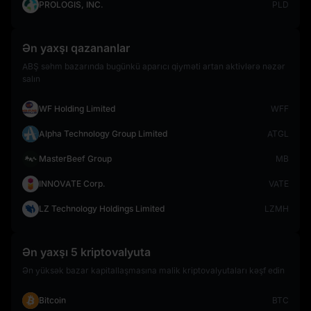
PROLOGIS, INC.
PLD
Ən yaxşı qazananlar
ABŞ səhm bazarında bugünkü aparıcı qiyməti artan aktivlərə nəzər
salın
WF Holding Limited
WFF
Alpha Technology Group Limited
ATGL
MasterBeef Group
MB
INNOVATE Corp.
VATE
LZ Technology Holdings Limited
LZMH
Ən yaxşı 5 kriptovalyuta
Ən yüksək bazar kapitallaşmasına malik kriptovalyutaları kəşf edin
Bitcoin
BTC