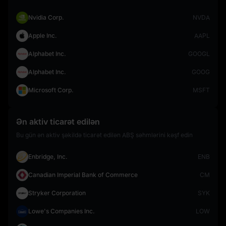
Nvidia Corp.
NVDA
Apple Inc.
AAPL
Alphabet Inc.
GOOGL
Alphabet Inc.
GOOG
Microsoft Corp.
MSFT
Ən aktiv ticarət edilən
Bu gün ən aktiv şəkildə ticarət edilən ABŞ səhmlərini kəşf edin
Enbridge, Inc.
ENB
Canadian Imperial Bank of Commerce
CM
Stryker Corporation
SYK
Lowe's Companies Inc.
LOW