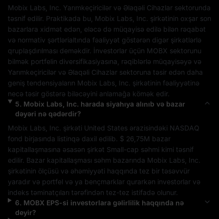
Mobix Labs, Inc.
Yarımkeçiricilər və Əlaqəli Cihazlar
 sektorunda 
təsnif edilir. Praktikada bu, 
Mobix Labs, Inc.
 şirkətinin oxşar son 
bazarlara xidmət edən, eləcə də müqayisə edilə bilən rəqabət 
və normativ şərtlərialtında fəaliyyət göstərən digər şirkətlərlə 
qruplaşdırılması deməkdir. İnvestorlar üçün 
MOBX
 sektorunu 
bilmək portfelin diversifikasiyasına, rəqiblərlə müqayisəyə və 
Yarımkeçiricilər və Əlaqəli Cihazlar
 sektoruna təsir edən daha 
geniş tendensiyaların 
Mobix Labs, Inc.
 şirkətinin fəaliyyətinə 
necə təsir göstərə biləcəyini anlamağa kömək edir.
5
.
Mobix Labs, Inc.
harada siyahıya alınıb və bazar
dəyəri nə qədərdir?
Mobix Labs, Inc.
 şirkəti 
United States
 ərazisindəki 
NASDAQ
fond birjasında listinqə daxil edilib. 
$ 26,75M
 bazar 
kapitallaşmasına əsasən şirkət 
Small-cap
 səhmi kimi təsnif 
edilir. Bazar kapitallaşması səhm bazarında 
Mobix Labs, Inc.
şirkətinin ölçüsü və əhəmiyyəti haqqında tez bir təsəvvür 
yaradır və portfel və ya bençmarklar qurarkən investorlar və 
indeks təminatçıları tərəfindən tez-tez istifadə olunur.
6
.
MOBX
EPS-si investorlara gəlirlilik haqqında nə
deyir?