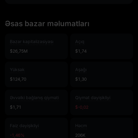
Əsas bazar məlumatları
Bazar kapitalizasiyası
Açıq
$26,75M
$1,74
Yüksək
Aşağı
$124,70
$1,30
Əvvəlki bağlanış qiyməti
Qiymət dəyişikliyi
$1,71
$-0,02
Faiz dəyişikliyi
Həcm
-1,46%
206K