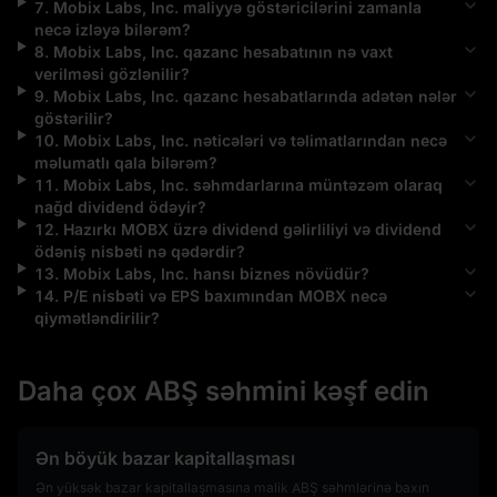
7
.
Mobix Labs, Inc.
maliyyə göstəricilərini zamanla
necə izləyə bilərəm?
8
.
Mobix Labs, Inc.
qazanc hesabatının nə vaxt
verilməsi gözlənilir?
9
.
Mobix Labs, Inc.
qazanc hesabatlarında adətən nələr
göstərilir?
10
.
Mobix Labs, Inc.
nəticələri və təlimatlarından necə
məlumatlı qala bilərəm?
11
.
Mobix Labs, Inc.
səhmdarlarına müntəzəm olaraq
nağd dividend ödəyir?
12
.
Hazırkı
MOBX
üzrə dividend gəlirliliyi və dividend
ödəniş nisbəti nə qədərdir?
13
.
Mobix Labs, Inc.
hansı biznes növüdür?
14
.
P/E nisbəti və EPS baxımından
MOBX
necə
qiymətləndirilir?
Daha çox ABŞ səhmini kəşf edin
Ən böyük bazar kapitallaşması
Ən yüksək bazar kapitallaşmasına malik ABŞ səhmlərinə baxın