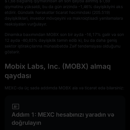
$1,68
bağlanış qiymətindən ən son qeydə alınmış
$1,69
qiymətinə yüksəldi, bu da gün ərzində
-1,46%
dəyişikliyini əks
etdirir. Gündəlik hərəkətlər ticarət həcmindəki (
205.519
)
dəyişiklikləri, investor mövqeyini və makroiqtisadi yeniləmələrə
reaksiyaları vurğulayır.
Dinamika baxımından MOBX son bir ayda
-16,17%
gəlir və son
12
ayda
-80,63%
dəyişiklik təmin edib ki, bu da daha geniş
sektor iştirakçılarına münasibətdə Zəif tendensiyası olduğunu
göstərir.
Mobix Labs, Inc. (MOBX) almaq
qaydası
MEXC-də üç sadə addımda MOBX ala və ticarət edə bilərsiniz:
Addım 1: MEXC hesabınızı yaradın və
doğrulayın