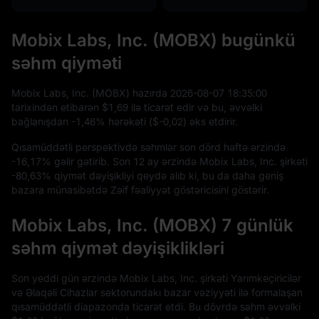
Mobix Labs, Inc. (MOBX) bugünkü
səhm qiyməti
Mobix Labs, Inc. (MOBX) hazırda
2026
-08
-07
18
:
35
:
00
tarixindən etibarən
$1,69
ilə ticarət edir və bu, əvvəlki
bağlanışdan
-1,46%
hərəkəti (
$-0,02
) əks etdirir.
Qısamüddətli perspektivdə səhmlər son dörd həftə ərzində
-16,17%
gəlir gətirib. Son
12
ay ərzində Mobix Labs, Inc. şirkəti
-80,63%
qiymət dəyişikliyi qeydə alıb ki, bu da daha geniş
bazara münasibətdə Zəif fəaliyyət göstəricisini göstərir.
Mobix Labs, Inc. (MOBX) 7 günlük
səhm qiymət dəyişiklikləri
Son yeddi gün ərzində Mobix Labs, Inc. şirkəti Yarımkeçiricilər
və Əlaqəli Cihazlar sektorundakı bazar vəziyyəti ilə formalaşan
qısamüddətli diapazonda ticarət etdi. Bu dövrdə səhm əvvəlki