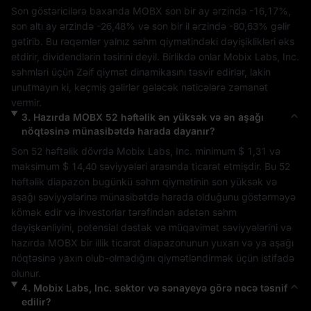
Son göstəricilərə baxanda 
MOBX
 son bir ay ərzində 
-16,17%
, 
son altı ay ərzində 
-26,48%
 və son bir il ərzində 
-80,63%
 gəlir 
gətirib. Bu rəqəmlər yalnız səhm qiymətindəki dəyişiklikləri əks 
etdirir, dividendlərin təsirini deyil. Birlikdə onlar 
Mobix Labs, Inc.
səhmləri üçün 
Zəif
 qiymət dinamikasını təsvir edirlər, lakin 
unutmayın ki, keçmiş gəlirlər gələcək nəticələrə zəmanət 
vermir.
3
.
Hazırda
MOBX
52 həftəlik ən yüksək və ən aşağı
nöqtəsinə münasibətdə harada dayanır?
Son 52 həftəlik dövrdə 
Mobix Labs, Inc.
 minimum 
$ 1,31
 və 
maksimum 
$ 14,40
 səviyyələri arasında ticarət etmişdir. Bu 52 
həftəlik diapazon bugünkü səhm qiymətinin son yüksək və 
aşağı səviyyələrinə münasibətdə harada olduğunu göstərməyə 
kömək edir və investorlar tərəfindən adətən səhm 
dəyişkənliyini, potensial dəstək və müqavimət səviyyələrini və 
hazırda 
MOBX
 bir illik ticarət diapazonunun yuxarı və ya aşağı 
nöqtəsinə yaxın olub-olmadığını qiymətləndirmək üçün istifadə 
olunur.
4
.
Mobix Labs, Inc.
sektor və sənayeyə görə necə təsnif
edilir?