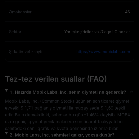
Əməkdaşlar
46
Sektor
Yarımkeçiricilər və Əlaqəli Cihazlar
Şirkətin veb-saytı
https://www.mobixlabs.com
Tez-tez verilən suallar (FAQ)
1
.
Hazırda
Mobix Labs, Inc.
səhm qiyməti nə qədərdir?
Mobix Labs, Inc.
 (
Common Stock
) üçün ən son ticarət qiyməti 
əvvəlki 
$ 1,71
 bağlanış qiyməti ilə müqayisədə 
$ 1,69
 təşkil 
edir. Bu o deməkdir ki, səhmlər bu gün 
-1,46%
 dəyişib. 
MOBX
üzrə güniçi qiymət yeniləmələri və son ticarət fəaliyyəti bu 
səhifədəki canlı qrafik və kvota bölməsində izlənilə bilər.
2
.
Mobix Labs, Inc.
səhmləri qalxır, yoxsa düşür?