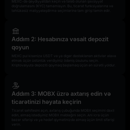
MEXC-də qeydiyyatdan keçin və tələb olunan şəxsiyyət
doğrulamasını (KYC) tamamlayın. Bu, ticarət funksiyalarına və
təhlükəsiz maliyyələşdirmə seçimlərinə tam girişi təmin edir.
Addım 2: Hesabınıza vəsait depozit
qoyun
MEXC pul kisənizə USDT və ya digər dəstəklənən aktivlər əlavə
etmək üçün üstünlük verdiyiniz ödəniş üsulunu seçin.
Kriptovalyuta depoziti qoymaq başlamaq üçün ən sürətli yoldur.
Addım 3: MOBX üzrə axtarış edin və
ticarətinizi həyata keçirin
Ticarət səhifəsini açın, axtarış çubuğunda MOBX seçimini daxil
edin, almaq istədiyiniz MOBX məbləğini seçin. Ani icra üçün
bazar sifarişi və ya hədəf qiymətinizdə almaq üçün limit sifarişi
verin.