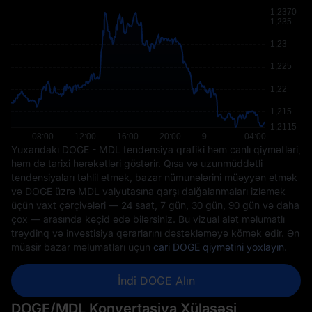
Yuxarıdakı DOGE - MDL tendensiya qrafiki həm canlı qiymətləri,
həm də tarixi hərəkətləri göstərir. Qısa və uzunmüddətli
tendensiyaları təhlil etmək, bazar nümunələrini müəyyən etmək
və DOGE üzrə MDL valyutasına qarşı dalğalanmaları izləmək
üçün vaxt çərçivələri — 24 saat, 7 gün, 30 gün, 90 gün və daha
çox — arasında keçid edə bilərsiniz. Bu vizual alət məlumatlı
treydinq və investisiya qərarlarını dəstəkləməyə kömək edir. Ən
müasir bazar məlumatları üçün
cari DOGE qiymətini yoxlayın
.
İndi DOGE Alın
DOGE/MDL Konvertasiya Xülasəsi