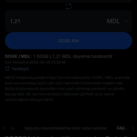
MDL
DOGE Alın
DOGE / MDL:
1 DOGE L‎1,21 MDL dəyərinə bərabərdir
Son Yeniləmə:
2026-08-09 05:58:46
Yeniləyin
MEXC Kriptovalyutadan Fiata Çevirən Kalkulyator DOGE / MDL arasında
asan konvertasiya üçün real vaxt rejimində məzənnələri təqdim edir.
Bütün kriptovalyuta qiymətləri real vaxt rejimində yenilənir və sürətlə
dəyişə bilər. Ən son konvertasiya nəticəsini görmək üçün təkrar
yoxlamağınızı tövsiyə edirik.
ayisəsi
Valyuta məzənnələrinə təsir edən amillər
FAQ-lar