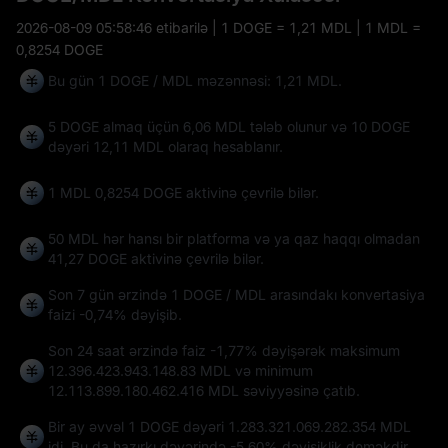
2026-08-09 05:58:46
etibarilə | 1 DOGE = 1,21 MDL | 1 MDL =
0,8254 DOGE
Bu gün 1 DOGE / MDL məzənnəsi: 1,21 MDL.
5 DOGE almaq üçün 6,06 MDL tələb olunur və 10 DOGE
dəyəri 12,11 MDL olaraq hesablanır.
1 MDL
0,8254 DOGE
aktivinə çevrilə bilər.
50 MDL hər hansı bir platforma və ya qaz haqqı olmadan
41,27 DOGE
aktivinə çevrilə bilər.
Son 7 gün ərzində 1 DOGE / MDL arasındakı konvertasiya
faizi
-0,74%
dəyişib.
Son 24 saat ərzində faiz
-1,77%
dəyişərək maksimum
12.396.423.943.148.83 MDL
və minimum
12.113.899.180.462.416 MDL
səviyyəsinə çatıb.
Bir ay əvvəl 1 DOGE dəyəri 1.283.321.069.282.354 MDL
idi. Bu da hazırkı dəyərində
-5,60%
dəyişiklik deməkdir.