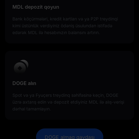
MDL depozit qoyun
Bank köçürmələri, kredit kartları və ya P2P treydinqi
kimi üstünlük verdiyiniz ödəniş üsulundan istifadə
edərək MDL ilə hesabınızın balansını artırın.
DOGE alın
Spot və ya Fyuçers treydinq səhifəsinə keçin, DOGE
üzrə axtarış edin və depozit etdiyiniz MDL ilə alış-verişi
dərhal tamamlayın.
DOGE almaq qaydası