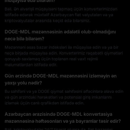
müqayisə edə bilərəm?
Bəli. Ən əlverişli müqayisəni tapmaq üçün konverterimizdən
istifadə edərək müxtəlif Azərbaycan fiat valyutaları və ya
kriptovalyutalar arasında keçid edə bilərsiniz.
DOGE-MDL məzənnəsinin ədalətli olub-olmadığını
necə bilə bilərəm?
Məzənnəni əsas bazar indeksləri ilə müqayisə edin və ya bir
neçə birjada müqayisə edin. Konverterimiz rəqabətli qiymətləri
qoruyub saxlamaq üçün toplanan real vaxt rejimli
məlumatlardan istifadə edir.
Gün ərzində DOGE-MDL məzənnəsini izləməyin ən
yaxşı yolu nədir?
Bu səhifəni və ya DOGE qiymət səhifəsini əlfəcinlərə əlavə edin
və gün ərzindəki hərəkətləri və potensial giriş imkanlarını
izləmək üçün canlı qrafikdən istifadə edin.
Azərbaycan ərazisində DOGE-MDL konvertasiya
məzənnəsinə həftəsonları və ya bayramlar təsir edir?
Bəli, kriptovalyutalar 24/7 ticarət olunsa da, fiat bazarının