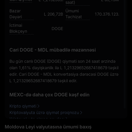
saat)
Bazar
Ümumi
L 206,72B
170.376.123.126,5
Dəyəri
Təchizat
İctimai
DOGE
Blokçeyn
Cari DOGE - MDL mübadilə məzənnəsi
Bu gün canlı DOGE (DOGE) qiyməti son 24 saat ərzində
olan
1,61%
dəyişkənlik ilə
L 1,21329652687418679
təşkil
edir. Cari DOGE - MDL konvertasiya dərəcəsi DOGE üzrə
L 1,21329652687418679
təşkil edir.
MEXC-də daha çox DOGE kəşf edin
Kripto qiyməti
Kriptovalyuta üzrə qiymət proqnozu
Kriptovalyuta almaq qaydası
Moldova Leyi valyutasına ümumi baxış