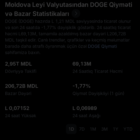
Moldova Leyi Valyutasından DOGE Qiyməti
və Bazar Statistikaları
DOGE (DOGE) hazırda L‎ 1,21 MDL səviyyəsində ticarət olunur
və son 24 saatda
-1,77%
dəyişiklik göstərib. 24 saatlıq ticarət
həcmi L‎69,13M, tamamilə azaldılmış bazar dəyəri L‎206,72B
MDL təşkil edir. Canlı trendlər, qrafiklər və keçmiş məlumatlar
barədə daha ətraflı öyrənmək üçün özəl
DOGE Qiyməti
səhifəmizə baxın.
2,95T MDL
69,13M
Dövriyyə Təklifi
24 Saatlıq Ticarət Həcmi
206,72B MDL
-1,77%
Bazar Dəyəri
Qiymət Dəyişikliyi (1 gün)
L 0,07152
L 0,06989
24 saat Yüksək
24 saat Aşağı
1D
7D
1M
3M
1Y
YTD