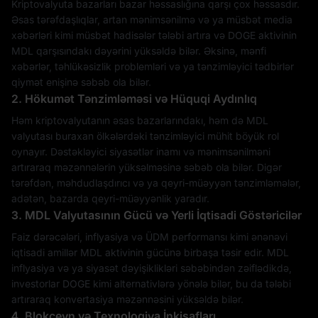
Kriptovalyuta bazarları bazar həssaslığına qarşı çox həssasdır.
Əsas tərəfdaşlıqlar, artan mənimsənilmə və ya müsbət media
xəbərləri kimi müsbət hadisələr tələbi artıra və DOGE aktivinin
MDL qarşısındakı dəyərini yüksəldə bilər. Əksinə, mənfi
xəbərlər, təhlükəsizlik problemləri və ya tənzimləyici tədbirlər
qiymət enişinə səbəb ola bilər.
2. Hökumət Tənzimləməsi və Hüquqi Aydınlıq
Həm kriptovalyutanın əsas bazarlarındakı, həm də MDL
valyutası buraxan ölkələrdəki tənzimləyici mühit böyük rol
oynayır. Dəstəkləyici siyasətlər inamı və mənimsənilməni
artıraraq məzənnələrin yüksəlməsinə səbəb ola bilər. Digər
tərəfdən, məhdudlaşdırıcı və ya qeyri-müəyyən tənzimləmələr,
adətən, bazarda qeyri-müəyyənlik yaradır.
3. MDL Valyutasının Gücü və Yerli İqtisadi Göstəricilər
Faiz dərəcələri, inflyasiya və ÜDM performansı kimi ənənəvi
iqtisadi amillər MDL aktivinin gücünə birbaşa təsir edir. MDL
inflyasiya və ya siyasət dəyişiklikləri səbəbindən zəiflədikdə,
investorlar DOGE kimi alternativlərə yönələ bilər, bu da tələbi
artıraraq konvertasiya məzənnəsini yüksəldə bilər.
4. Blokçeyn və Texnologiya İnkişafları