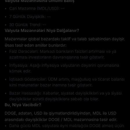
Valyuta Məzənnəsinə Ümumi Baxış
Cari Məzənnə (MDL/USD): --
7 Günlük Dəyişiklik: ‎--
30 Günlük Trend: ‎--
Valyuta Məzənnələri Niyə Dalğalanır?
Məzənnələr qlobal bazardakı təklif və tələb səbəbindən dəyişir.
Əsas təsir edən amillər bunlardır:
Faiz Dərəcələri: Mərkəzi bankların faizləri artırması və ya
azaltması investorların davranışlarına təsir göstərir.
İnflyasiya: Aşağı inflyasiya valyutanın dəyərini qorumasına
kömək edir.
İqtisadi Göstəricilər: ÜDM artımı, məşğulluq və ticarət balansı
kimi məlumatlar bazar inamına təsir göstərir.
Bazar Həssaslığı: Xəbərlər, siyasət dəyişiklikləri və ya siyasi
dəyişikliklər sürətli dəyişikliklərə səbəb ola bilər.
Bu, Niyə Vacibdir?
DOGE, adətən, USD ilə qiymətləndirildiyindən, MDL ilə USD
arasındakı dəyişikliklər DOGE / MDL məzənnəsinə təsir edir.
Daha güclü MDL valyutası eyni məbləğdə DOGE almaq üçün