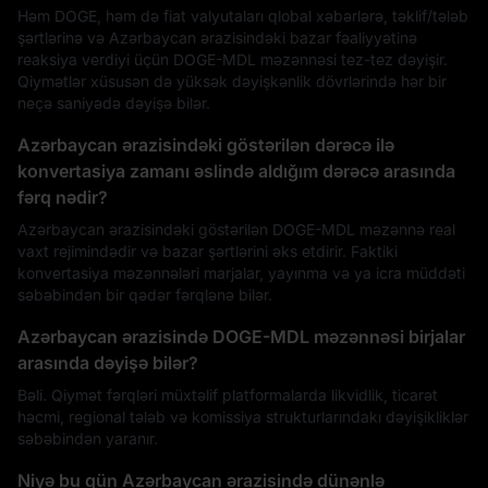
Həm DOGE, həm də fiat valyutaları qlobal xəbərlərə, təklif/tələb
şərtlərinə və Azərbaycan ərazisindəki bazar fəaliyyətinə
reaksiya verdiyi üçün DOGE-MDL məzənnəsi tez-tez dəyişir.
Qiymətlər xüsusən də yüksək dəyişkənlik dövrlərində hər bir
neçə saniyədə dəyişə bilər.
Azərbaycan ərazisindəki göstərilən dərəcə ilə
konvertasiya zamanı əslində aldığım dərəcə arasında
fərq nədir?
Azərbaycan ərazisindəki göstərilən DOGE-MDL məzənnə real
vaxt rejimindədir və bazar şərtlərini əks etdirir. Faktiki
konvertasiya məzənnələri marjalar, yayınma və ya icra müddəti
səbəbindən bir qədər fərqlənə bilər.
Azərbaycan ərazisində DOGE-MDL məzənnəsi birjalar
arasında dəyişə bilər?
Bəli. Qiymət fərqləri müxtəlif platformalarda likvidlik, ticarət
həcmi, regional tələb və komissiya strukturlarındakı dəyişikliklər
səbəbindən yaranır.
Niyə bu gün Azərbaycan ərazisində dünənlə