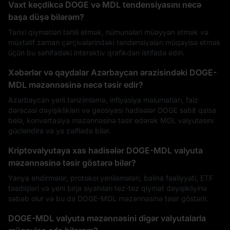
Vaxt keçdikcə DOGE və MDL tendensiyasını necə
başa düşə bilərəm?
Tarixi qiymətləri təhlil etmək, nümunələri müəyyən etmək və
müxtəlif zaman çərçivələrindəki tendensiyaları müqayisə etmək
üçün bu səhifədəki interaktiv qrafikdən istifadə edin.
Xəbərlər və qaydalar Azərbaycan ərazisindəki DOGE-
MDL məzənnəsinə necə təsir edir?
Azərbaycan yerli tənzimləmə, inflyasiya məlumatları, faiz
dərəcəsi dəyişiklikləri və geosiyasi hadisələr DOGE sabit qalsa
belə, konvertasiya məzənnəsinə təsir edərək MDL valyutasını
gücləndirə və ya zəiflədə bilər.
Kriptovalyutaya xas hadisələr DOGE-MDL valyuta
məzənnəsinə təsir göstərə bilər?
Yarıya endirmələr, protokol yeniləmələri, balina fəaliyyəti, ETF
təsdiqləri və yeni birja siyahıları tez-tez qiymət dəyişikliyinə
səbəb olur və bu da DOGE-MDL məzənnəsinə təsir göstərir.
DOGE-MDL valyuta məzənnəsini digər valyutalarla