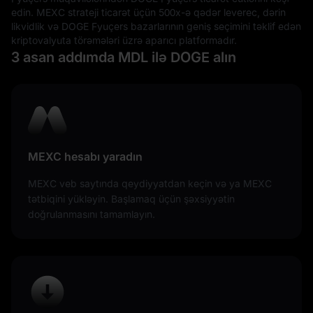
simvoluna çevrilib.
edin. MEXC strateji ticarət üçün 500x-ə qədər leverec, dərin
likvidlik və DOGE Fyuçers bazarlarının geniş seçimini təklif edən
kriptovalyuta törəmələri üzrə aparıcı platformadır.
3 asan addımda MDL ilə DOGE alın
MEXC hesabı yaradın
MEXC veb saytında qeydiyyatdan keçin və ya MEXC
tətbiqini yükləyin. Başlamaq üçün şəxsiyyətin
doğrulanmasını tamamlayın.