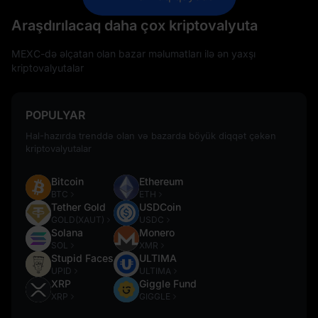
Araşdırılacaq daha çox kriptovalyuta
MEXC-də əlçatan olan bazar məlumatları ilə ən yaxşı
kriptovalyutalar
POPULYAR
Hal-hazırda trenddə olan və bazarda böyük diqqət çəkən
kriptovalyutalar
Bitcoin
Ethereum
BTC
ETH
Tether Gold
USDCoin
GOLD(XAUT)
USDC
Solana
Monero
SOL
XMR
Stupid Faces
ULTIMA
UPID
ULTIMA
XRP
Giggle Fund
XRP
GIGGLE