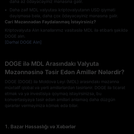
daha az ödəyəcəyiniz mənasına gəlir.
Daha zəif MDL valyutası kriptovalyutanın USD qiyməti
dəyişməsə belə, daha çox ödəyəcəyiniz mənasına gəlir.
Cari Məzənnədən Faydalanmaq İstəyirsiniz?
Kriptovalyuta Alın kanallarımız vasitəsilə MDL ilə etibarlı şəkildə
DOGE alın.
[Dərhal DOGE Alın]
DOGE ilə MDL Arasındakı Valyuta
Məzənnəsinə Təsir Edən Amillər Nələrdir?
DOGE (DOGE) ilə Moldova Leyi (MDL) arasındakı məzənnə
müxtəlif qlobal və yerli amillərlərdən təsirlənir. DOGE ilə ticarət
etmək və ya investisiya qoymaq istəyirsinizsə, bu
konvertasiyaya təsir edən amilləri anlamaq daha düzgün
qərarlar verməyinizə kömək edə bilər.
1. Bazar Həssaslığı və Xəbərlər