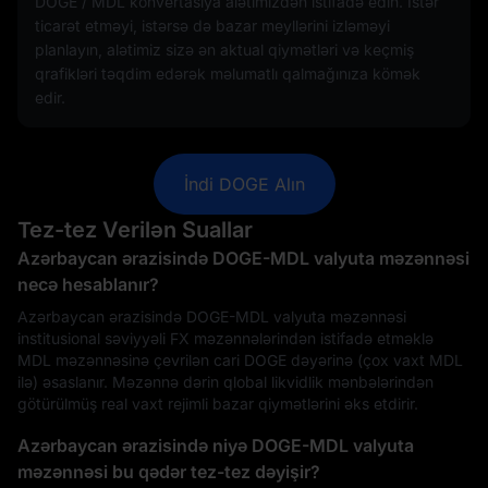
DOGE / MDL konvertasiya alətimizdən istifadə edin. İstər
ticarət etməyi, istərsə də bazar meyllərini izləməyi
planlayın, alətimiz sizə ən aktual qiymətləri və keçmiş
qrafikləri təqdim edərək məlumatlı qalmağınıza kömək
edir.
İndi DOGE Alın
Tez-tez Verilən Suallar
Azərbaycan ərazisində DOGE-MDL valyuta məzənnəsi
necə hesablanır?
Azərbaycan ərazisində DOGE-MDL valyuta məzənnəsi
institusional səviyyəli FX məzənnələrindən istifadə etməklə
MDL məzənnəsinə çevrilən cari DOGE dəyərinə (çox vaxt MDL
ilə) əsaslanır. Məzənnə dərin qlobal likvidlik mənbələrindən
götürülmüş real vaxt rejimli bazar qiymətlərini əks etdirir.
Azərbaycan ərazisində niyə DOGE-MDL valyuta
məzənnəsi bu qədər tez-tez dəyişir?