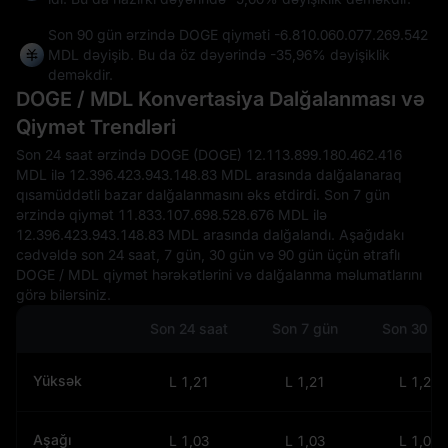
Son 90 gün ərzində DOGE qiyməti
-6.810.060.077.269.542
MDL
dəyişib. Bu da öz dəyərində
-35,96%
dəyişiklik
deməkdir.
DOGE / MDL Konvertasiya Dalğalanması və
Qiymət Trendləri
Son 24 saat ərzində DOGE (DOGE) 12.113.899.180.462.416
MDL ilə 12.396.423.943.148.83 MDL arasında dalğalanaraq
qısamüddətli bazar dalğalanmasını əks etdirdi. Son 7 gün
ərzində qiymət 11.833.107.698.528.676 MDL ilə
12.396.423.943.148.83 MDL arasında dalğalandı. Aşağıdakı
cədvəldə son 24 saat, 7 gün, 30 gün və 90 gün üçün ətraflı
DOGE / MDL qiymət hərəkətlərini və dalğalanma məlumatlarını
görə bilərsiniz.
Son 24 saat
Son 7 gün
Son 30 g
Yüksək
L 1,21
L 1,21
L 1,21
Aşağı
L 1,03
L 1,03
L 1,03