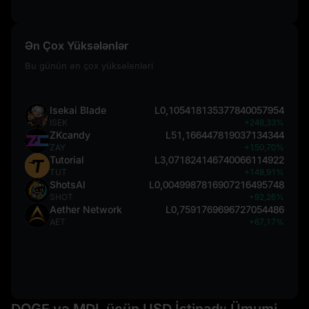
Ən Çox Yüksələnlər
Bu günün ən çox yüksələnləri
Isekai Blade
L0,105418135377840057954
ISEK
+248,33%
ZKcandy
L51,166447819037134344
ZAY
+150,70%
Tutorial
L3,071824146740066114922
TUT
+148,91%
ShotsAI
L0,0049987816907216495748
SHOT
+92,26%
Aether Network
L0,7591769696727054486
AET
+67,17%