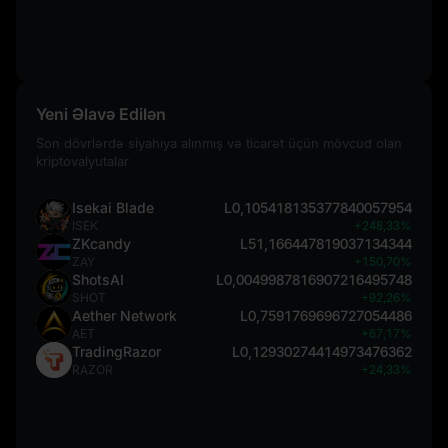
Yeni Əlavə Edilən
Son dövrlərdə siyahıya alınmış və ticarət üçün mövcud olan
kriptovalyutalar
Isekai Blade
L0,105418135377840057954
ISEK
+248,33%
ZKcandy
L51,166447819037134344
ZAY
+150,70%
ShotsAI
L0,0049987816907216495748
SHOT
+92,26%
Aether Network
L0,7591769696727054486
AET
+67,17%
TradingRazor
L0,12930274414973476362
RAZOR
+24,33%