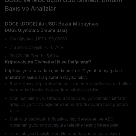
DOGE və MDL üçün USD İstinadı: Ümumi
Baxış və Analizlər
DOGE (DOGE) ilə USD: Bazar Müqayisəsi
DOGE Qiymətinə Ümumi Baxış
Cari Qiymət (USD): $0,06989
7 Günlük Dəyişiklik: ‎-0,74%
30 Günlük Trend: ‎-5,60%
Kriptovalyuta Qiymətləri Niyə Dalğalanır?
Kriptovalyuta bazarları çox dinamikdir. Qiymətlər aşağıdakı
amillərdən asılı olaraq sürətlə dəyişə bilər:
Bazar Həssaslığı: Xəbərlər, sosial media trendləri və ya balina
hərəkətləri kəskin hərəkətlərə səbəb ola bilər.
Mənimsənilmə və İstifadə: Şəbəkədəki yeniləmələr, istifadə
artışı və ya tərəfdaşlıqlar uzunmüddətli dəyərə təsir göstərə
bilər.
Makroiqtisadiyyat: İnflyasiya, faiz dərəcələri və ABŞ
dollarının gücü kriptovalyuta tələbinə təsir göstərə bilər.
Tənzimləyici Dəyişikliklər: Hökumətlərdən və ya maliyyə