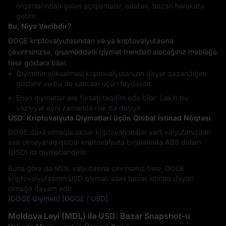
orqanlarından gələn açıqlamalar, adətən, bazarı hərəkətə
gətirir.
Bu, Niyə Vacibdir?
DOGE kriptovalyutasından və ya kriptovalyutasına
çevirirsinizsə, qısamüddətli qiymət trendləri alacağınız məbləğə
təsir göstərə bilər.
Qiymətin yüksəlməsi kriptovalyutanızın dəyər qazandığını
göstərir və bu da satıcılar üçün faydalıdır.
Enən qiymətlər alış fürsəti təqdim edə bilər. Lakin bu
vəziyyət eyni zamanda risk də daşıyır.
USD: Kriptovalyuta Qiymətləri üçün Qlobal İstinad Nöqtəsi
DOGE daxil olmaqla əksər kriptovalyutalar yerli valyutanızdan
asılı olmayaraq qlobal kriptovalyuta birjalarında ABŞ dolları
(USD) ilə qiymətləndirilir.
Buna görə də MDL valyutasına çevirsəniz belə, DOGE
kriptovalyutasının USD qiyməti əsas bazar istinad dəyəri
olmağa davam edir.
[DOGE Qiyməti]
[DOGE / USD]
Moldova Leyi (MDL) ilə USD: Bazar Snapshot-u