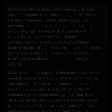
Moldova leyi (MDL), Moldovanın rəsmi valyutası kimi,
yalnız bir mübadilə vasitəsindən daha çoxdur. 1993-cü
ildə təqdim olunan bu valyuta ölkənin iqtisadi keçid
yolundakı səyahətinin və firavan gələcək arzularının
şahidi olaraq qalır. Tez-tez MDL ilə qısaldılan və "L"
simvolu ilə işarələnən Leyi Sovet İttifaqının
dağılmasından sonra ortaya çıxdı. Onun yaranması
Moldovanın iqtisadi suverenlik və islahat yolunda mühüm
bir mərhələni göstərdi; o, Sovet rublunu əvəz etdi və
beləliklə, keçmiş dövr ilə sonuncu monetar bağları
qopartdı.
Moldova vətəndaşının gündəlik həyatında Leysiz heç nə
mümkün deyil. Əmək haqları, qiymətlər və xidmətlər bu
valyutada ödənilir. Turizm sektorunda da Leynin rolu
böyükdür; ölkəyə gələn ziyarətçilər yerli mallar və
xidmətlər üçün öz valyutalarını Leylə dəyişirlər. Bundan
əlavə, Ley global iqtisadiyyatda da əhəmiyyətli mövqe
tutur. Məsələn, MEXC kripto-valyuta-fiat mübadiləsi
məlumatlarına görə, ən populyar Zerebro valyuta