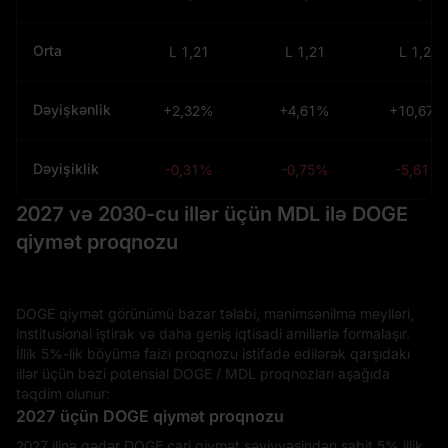
Orta
L 1,21
L 1,21
L 1,21
Dəyişkənlik
+2,32%
+4,61%
+10,67%
Dəyişiklik
-0,31%
-0,75%
-5,61%
2027 və 2030-cu illər üçün MDL ilə DOGE
qiymət proqnozu
DOGE qiymət görünümü bazar tələbi, mənimsənilmə meylləri,
institusional iştirak və daha geniş iqtisadi amillərlə formalaşır.
İllik 5%-lik böyümə faizi proqnozu istifadə edilərək qarşıdakı
illər üçün bəzi potensial DOGE / MDL proqnozları aşağıda
təqdim olunur:
2027 üçün DOGE qiymət proqnozu
2027 ilinə qədər DOGE cari qiymət səviyyəsindən sabit 5% illik