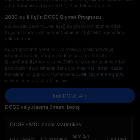
artım dərəcəsi ilə təxminən L‎1,27 həddinə çata bilər.
2030-cu il üçün DOGE Qiymət Proqnozu
2030-cu ilə qədər DOGE aşağıda göstərilən uzunmüddətli
böyümə modelini izləyərək təxminən L‎1,47 MDL qiymətinə
yüksələ bilər.
Bu proqnozlar hipotetikdir və maliyyə məsləhəti deyil,
istiqamətləndirici proqnozlar kimi nəzərdə tutulub.
Qısamüddətli proqnozlar və 2040-cı ilə qədər uzunmüddətli
proqnozlar daxil olmaqla daha çox məlumatı, ətraflı bazar
baxışlarını və gələcək ssenarilərini
DOGE Qiymət Proqnozu
səhifəsi
ndən araşdıra bilərsiniz.
İndi DOGE Alın
DOGE valyutasına ümumi baxış
DOGE - MDL bazar statistikası
Həcm (24
Cari Qiymət
L 1,21329652687418679
L 69,13M