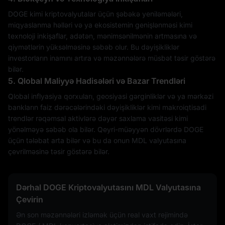
DOGE kimi kriptovalyutalar üçün şəbəkə yeniləmələri,
miqyaslanma həlləri və ya ekosistemin genişlənməsi kimi
texnoloji inkişaflar, adətən, mənimsənilmənin artmasına və
qiymətlərin yüksəlməsinə səbəb olur. Bu dəyişikliklər
investorların inamını artıra və məzənnələrə müsbət təsir göstərə
bilər.
5. Qlobal Maliyyə Hadisələri və Bazar Trendləri
Qlobal inflyasiya qorxuları, geosiyasi gərginliklər və ya mərkəzi
bankların faiz dərəcələrindəki dəyişikliklər kimi makroiqtisadi
trendlər rəqəmsal aktivlərə dəyər saxlama vasitəsi kimi
yönəlməyə səbəb ola bilər. Qeyri-müəyyən dövrlərdə DOGE
üçün tələbat arta bilər və bu da onun MDL valyutasına
çevrilməsinə təsir göstərə bilər.
Dərhal DOGE Kriptovalyutasını MDL Valyutasına
Çevirin
Ən son məzənnələri izləmək üçün real vaxt rejimində