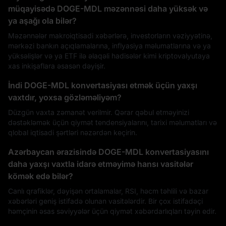
müqayisədə DOGE-MDL məzənnəsi daha yüksək və
ya aşağı ola bilər?
Məzənnələr makroiqtisadi xəbərlərə, investorların vəziyyətinə,
mərkəzi bankın açıqlamalarına, inflyasiya məlumatlarına və ya
yüksəlişlər və ya ETF ilə əlaqəli hadisələr kimi kriptovalyutaya
xas inkişaflara əsasən dəyişir.
İndi DOGE-MDL konvertasiyası etmək üçün yaxşı
vaxtdır, yoxsa gözləməliyəm?
Düzgün vaxta zəmanət verilmir. Qərar qəbul etməyinizi
dəstəkləmək üçün qiymət tendensiyalarını, tarixi məlumatları və
qlobal iqtisadi şərtləri nəzərdən keçirin.
Azərbaycan ərazisində DOGE-MDL konvertasiyasını
daha yaxşı vaxtla idarə etməyimə hansı vasitələr
kömək edə bilər?
Canlı qrafiklər, dəyişən ortalamalar, RSI, həcm təhlili və bazar
xəbərləri geniş istifadə olunan vasitələrdir. Bir çox istifadəçi
həmçinin əsas səviyyələr üçün qiymət xəbərdarlıqları təyin edir.