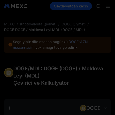
AAOI
Kripto al
Bazarlar
Qeydiyyatdan keçin
Spot
Futures
SKYAI
SPCX
UNITREE 
SPCX ris
GOLD(X
MEXC
/
Kriptovalyuta Qiyməti
/
DOGE Qiyməti
/
AAOI
DOGE DOGE / Moldova Leyi MDL (DOGE / MDL)
SKYAI
UNITREE 
Seçdiyiniz dilə əsasən bugünkü
DOGE-AZN
SPCX ris
məzənnəsini
yoxlamağı tövsiyə edirik
DOGE/MDL: DOGE (DOGE) / Moldova
Leyi (MDL)
Çevirici və Kalkulyator
DOGE