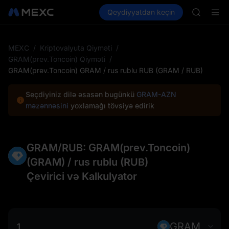
SKYAI
Kripto al
Bazarlar
Qeydiyyatdan keçin
Spot
Futures
UNITREE 
SPCX
SPCX ris
GOLD(X
AAOI
MEXC
/
Kriptovalyuta Qiyməti
/
SKYAI
GRAM(prev.Toncoin) Qiyməti
/
UNITREE 
GRAM(prev.Toncoin) GRAM / rus rublu RUB (GRAM / RUB)
SPCX ris
Seçdiyiniz dilə əsasən bugünkü
GRAM-AZN
məzənnəsini
yoxlamağı tövsiyə edirik
GRAM/RUB: GRAM(prev.Toncoin)
(GRAM) / rus rublu (RUB)
Çevirici və Kalkulyator
GRAM