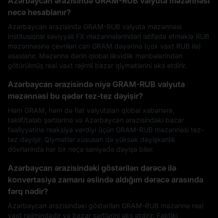
Azərbaycan ərazisində GRAM-RUB valyuta məzənnəsi
necə hesablanır?
Azərbaycan ərazisində GRAM-RUB valyuta məzənnəsi
institusional səviyyəli FX məzənnələrindən istifadə etməklə RUB
məzənnəsinə çevrilən cari GRAM dəyərinə (çox vaxt RUB ilə)
əsaslanır. Məzənnə dərin qlobal likvidlik mənbələrindən
götürülmüş real vaxt rejimli bazar qiymətlərini əks etdirir.
Azərbaycan ərazisində niyə GRAM-RUB valyuta
məzənnəsi bu qədər tez-tez dəyişir?
Həm GRAM, həm də fiat valyutaları qlobal xəbərlərə,
təklif/tələb şərtlərinə və Azərbaycan ərazisindəki bazar
fəaliyyətinə reaksiya verdiyi üçün GRAM-RUB məzənnəsi tez-
tez dəyişir. Qiymətlər xüsusən də yüksək dəyişkənlik
dövrlərində hər bir neçə saniyədə dəyişə bilər.
Azərbaycan ərazisindəki göstərilən dərəcə ilə
konvertasiya zamanı əslində aldığım dərəcə arasında
fərq nədir?
Azərbaycan ərazisindəki göstərilən GRAM-RUB məzənnə real
vaxt rejimindədir və bazar şərtlərini əks etdirir. Faktiki