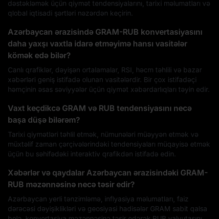
dəstəkləmək üçün qiymət tendensiyalarını, tarixi məlumatları və
qlobal iqtisadi şərtləri nəzərdən keçirin.
Azərbaycan ərazisində GRAM-RUB konvertasiyasını
daha yaxşı vaxtla idarə etməyimə hansı vasitələr
kömək edə bilər?
Canlı qrafiklər, dəyişən ortalamalar, RSI, həcm təhlili və bazar
xəbərləri geniş istifadə olunan vasitələrdir. Bir çox istifadəçi
həmçinin əsas səviyyələr üçün qiymət xəbərdarlıqları təyin edir.
Vaxt keçdikcə GRAM və RUB tendensiyasını necə
başa düşə bilərəm?
Tarixi qiymətləri təhlil etmək, nümunələri müəyyən etmək və
müxtəlif zaman çərçivələrindəki tendensiyaları müqayisə etmək
üçün bu səhifədəki interaktiv qrafikdən istifadə edin.
Xəbərlər və qaydalar Azərbaycan ərazisindəki GRAM-
RUB məzənnəsinə necə təsir edir?
Azərbaycan yerli tənzimləmə, inflyasiya məlumatları, faiz
dərəcəsi dəyişiklikləri və geosiyasi hadisələr GRAM sabit qalsa
belə, konvertasiya məzənnəsinə təsir edərək RUB valyutasını