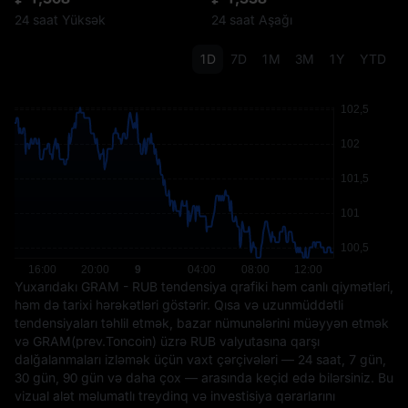
24 saat Yüksək
24 saat Aşağı
1D
7D
1M
3M
1Y
YTD
Yuxarıdakı GRAM - RUB tendensiya qrafiki həm canlı qiymətləri,
həm də tarixi hərəkətləri göstərir. Qısa və uzunmüddətli
tendensiyaları təhlil etmək, bazar nümunələrini müəyyən etmək
və GRAM(prev.Toncoin) üzrə RUB valyutasına qarşı
dalğalanmaları izləmək üçün vaxt çərçivələri — 24 saat, 7 gün,
30 gün, 90 gün və daha çox — arasında keçid edə bilərsiniz. Bu
vizual alət məlumatlı treydinq və investisiya qərarlarını