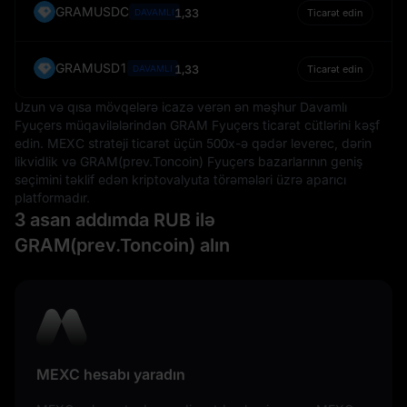
GRAMUSDC
1,33
DAVAMLI
Ticarət edin
GRAMUSD1
1,33
DAVAMLI
Ticarət edin
Uzun və qısa mövqelərə icazə verən ən məşhur Davamlı
Fyuçers müqavilələrindən GRAM Fyuçers ticarət cütlərini kəşf
edin. MEXC strateji ticarət üçün 500x-ə qədər leverec, dərin
likvidlik və GRAM(prev.Toncoin) Fyuçers bazarlarının geniş
seçimini təklif edən kriptovalyuta törəmələri üzrə aparıcı
platformadır.
3 asan addımda RUB ilə
GRAM(prev.Toncoin) alın
MEXC hesabı yaradın