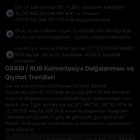
Son 24 saat ərzində faiz
-1,46%
dəyişərək maksimum
10.253.499.795.844.844 RUB
və minimum
10.028.642.344.181.578 RUB
səviyyəsinə çatıb.
Bir ay əvvəl 1 GRAM dəyəri 12.419.626.580.200.952 RUB
idi. Bu da hazırkı dəyərində
-19,08%
dəyişiklik deməkdir.
Son 90 gün ərzində GRAM qiyməti
-7.712.610.592.049.957
RUB
dəyişib. Bu da öz dəyərində
-43,42%
dəyişiklik
deməkdir.
GRAM / RUB Konvertasiya Dalğalanması və
Qiymət Trendləri
Son 24 saat ərzində GRAM(prev.Toncoin) (GRAM)
10.028.642.344.181.578 RUB ilə 10.253.499.795.844.844 RUB
arasında dalğalanaraq qısamüddətli bazar dalğalanmasını əks
etdirdi. Son 7 gün ərzində qiymət 971.384.191.185.301 RUB ilə
10.725.700.444.337.696 RUB arasında dalğalandı. Aşağıdakı
cədvəldə son 24 saat, 7 gün, 30 gün və 90 gün üçün ətraflı
GRAM / RUB qiymət hərəkətlərini və dalğalanma məlumatlarını
görə bilərsiniz.