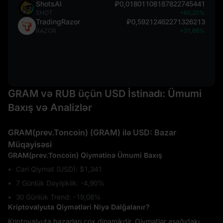
ShotsAI
₽0,01801108187822745441
SHOT
+60,20%
TradingRazor
₽0,59212462271326213
RAZOR
+31,66%
GRAM və RUB üçün USD İstinadı: Ümumi
Baxış və Analizlər
GRAM(prev.Toncoin) (GRAM) ilə USD: Bazar
Müqayisəsi
GRAM(prev.Toncoin) Qiymətinə Ümumi Baxış
Cari Qiymət (USD): $1,341
7 Günlük Dəyişiklik: ‎-4,90%
30 Günlük Trend: ‎-19,08%
Kriptovalyuta Qiymətləri Niyə Dalğalanır?
Kriptovalyuta bazarları çox dinamikdir. Qiymətlər aşağıdakı