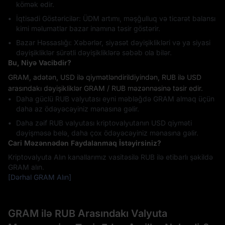
kömək edir.
İqtisadi Göstəricilər: ÜDM artımı, məşğulluq və ticarət balansı
kimi məlumatlar bazar inamına təsir göstərir.
Bazar Həssaslığı: Xəbərlər, siyasət dəyişiklikləri və ya siyasi
dəyişikliklər sürətli dəyişikliklərə səbəb ola bilər.
Bu, Niyə Vacibdir?
GRAM, adətən, USD ilə qiymətləndirildiyindən, RUB ilə USD
arasındakı dəyişikliklər GRAM / RUB məzənnəsinə təsir edir.
Daha güclü RUB valyutası eyni məbləğdə GRAM almaq üçün
daha az ödəyəcəyiniz mənasına gəlir.
Daha zəif RUB valyutası kriptovalyutanın USD qiyməti
dəyişməsə belə, daha çox ödəyəcəyiniz mənasına gəlir.
Cari Məzənnədən Faydalanmaq İstəyirsiniz?
Kriptovalyuta Alın kanallarımız vasitəsilə RUB ilə etibarlı şəkildə
GRAM alın.
[Dərhal GRAM Alın]
GRAM ilə RUB Arasındakı Valyuta