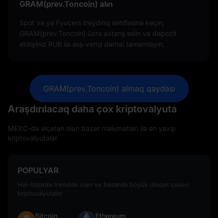
GRAM(prev.Toncoin) alın
Spot və ya Fyuçers treydinq səhifəsinə keçin,
GRAM(prev.Toncoin) üzrə axtarış edin və depozit
etdiyiniz RUB ilə alış-verişi dərhal tamamlayın.
GRAM(prev.Toncoin) almaq qaydası
Araşdırılacaq daha çox kriptovalyuta
MEXC-də əlçatan olan bazar məlumatları ilə ən yaxşı
kriptovalyutalar
POPULYAR
Hal-hazırda trenddə olan və bazarda böyük diqqət çəkən
kriptovalyutalar
Bitcoin
Ethereum