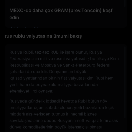
MEXC-də daha çox GRAM(prev.Toncoin) kəşf
edin
Kripto qiyməti
Kriptovalyuta üzrə qiymət proqnozu
rus rublu valyutasına ümumi baxış
Kriptovalyuta almaq qaydası
Rusiya Rubli, tez-tez RUB ilə işarə olunur, Rusiya
Federasiyasının milli və rəsmi valyutasıdır; bu ölkəyə Krım
Respublikası və Moskva və Sankt-Peterburq federal
şəhərləri də daxildir. Dünyanın ən böyük
iqtisadiyyatlarından birinin fiat valyutası kimi Rubl həm
yerli, həm də beynəlxalq maliyyə bazarlarında
əhəmiyyətli rol oynayır.
Rusiyada gündəlik iqtisadi həyatda Rubl bütün növ
əməliyyatlar üçün istifadə olunur: yerli bazarlarda kiçik
miqdarlı alış-verişdən tutmuş iri həcmli biznes
sövdələşmələrinə qədər. Rusiyanın neft və qaz kimi əsas
dünya komoditetlərinin böyük istehsalçısı olması