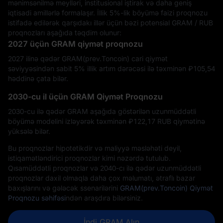
mənimsənilmə meylləri, institusional iştirak və daha geniş
iqtisadi amillərlə formalaşır. İllik 5%-lik böyümə faizi proqnozu
istifadə edilərək qarşıdakı illər üçün bəzi potensial GRAM / RUB
proqnozları aşağıda təqdim olunur:
2027 üçün GRAM qiymət proqnozu
2027 ilinə qədər GRAM(prev.Toncoin) cari qiymət
səviyyəsindən sabit 5% illik artım dərəcəsi ilə təxminən ₽‎105,54
həddinə çata bilər.
2030-cu il üçün GRAM Qiymət Proqnozu
2030-cu ilə qədər GRAM aşağıda göstərilən uzunmüddətli
böyümə modelini izləyərək təxminən ₽‎122,17 RUB qiymətinə
yüksələ bilər.
Bu proqnozlar hipotetikdir və maliyyə məsləhəti deyil,
istiqamətləndirici proqnozlar kimi nəzərdə tutulub.
Qısamüddətli proqnozlar və 2040-cı ilə qədər uzunmüddətli
proqnozlar daxil olmaqla daha çox məlumatı, ətraflı bazar
baxışlarını və gələcək ssenarilərini
GRAM(prev.Toncoin) Qiymət
Proqnozu səhifəsi
ndən araşdıra bilərsiniz.
İndi GRAM Alın