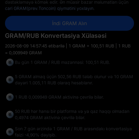
dəstəkləməyə kömək edir. Ən müasir bazar məlumatları üçün
cari GRAM(prev.Toncoin) qiymətini yoxlayın
.
İndi GRAM Alın
GRAM/RUB Konvertasiya Xülasəsi
2026-08-09 14:57:45
etibarilə | 1 GRAM = 100,51 RUB | 1 RUB
= 0,009949 GRAM
Bu gün 1 GRAM / RUB məzənnəsi: 100,51 RUB.
5 GRAM almaq üçün 502,56 RUB tələb olunur və 10 GRAM
dəyəri 1.005,11 RUB olaraq hesablanır.
1 RUB
0,009949 GRAM
aktivinə çevrilə bilər.
50 RUB hər hansı bir platforma və ya qaz haqqı olmadan
0,4974 GRAM
aktivinə çevrilə bilər.
Son 7 gün ərzində 1 GRAM / RUB arasındakı konvertasiya
faizi
-4,90%
dəyişib.