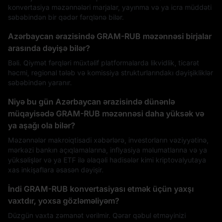
konvertasiya məzənnələri marjalar, yayınma və ya icra müddəti
səbəbindən bir qədər fərqlənə bilər.
Azərbaycan ərazisində GRAM-RUB məzənnəsi birjalar
arasında dəyişə bilər?
Bəli. Qiymət fərqləri müxtəlif platformalarda likvidlik, ticarət
həcmi, regional tələb və komissiya strukturlarındakı dəyişikliklər
səbəbindən yaranır.
Niyə bu gün Azərbaycan ərazisində dünənlə
müqayisədə GRAM-RUB məzənnəsi daha yüksək və
ya aşağı ola bilər?
Məzənnələr makroiqtisadi xəbərlərə, investorların vəziyyətinə,
mərkəzi bankın açıqlamalarına, inflyasiya məlumatlarına və ya
yüksəlişlər və ya ETF ilə əlaqəli hadisələr kimi kriptovalyutaya
xas inkişaflara əsasən dəyişir.
İndi GRAM-RUB konvertasiyası etmək üçün yaxşı
vaxtdır, yoxsa gözləməliyəm?
Düzgün vaxta zəmanət verilmir. Qərar qəbul etməyinizi