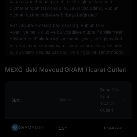
səbəbindən Rublun qiyməti tez-tez qlobal komoditet
qiymətlərindən təsirlənə bilər. Lakin vacibdir ki, Rublun
qiyməti bu komoditetlərə birbaşa bağlı deyil.
Fiat valyuta olmasına baxmayaraq, Rublun tarixi
volatilliyə malik olub və bu volatilliyə müxtəlif amillər təsir
göstərib, o cümlədən iqtisadi sanksiyalar, neft qiymətləri
və ölkənin monetar siyasəti. Lakin nəzərə almaq lazımdır
ki, bu volatillik Rubla xas deyil və bir çox inkişaf etməkdə
olan ölkələrin valyutalarına da xasdır.
MEXC-dəki Mövcud GRAM Ticarət Cütləri
Beynəlxalq səviyyədə Rubl Rusiyanın ixrac və idxal
əməliyyatlarında da istifadə olunur. O, həmçinin xarici
valyuta bazarlarının bir hissəsidir və digər valyutalarla
mübadilə edilir. Rublun məzənnəsi Rusiyanın iqtisadi
Daha Çox
performansı, geosiyasi hadisələr və qlobal maliyyə
Spot
Spot
Qiymət
bazarlarının şəraitindən asılı olaraq müxtəlif amillər
Ticarət
tərəfindən təsirlənə bilər.
Cütləri
Yekun olaraq deyə bilərik ki, Rusiya Rubli, bir fiat valyuta
kimi, Rusiyanın iqtisadiyyatının və qlobal maliyyə
GRAM
/
USDT
1,34
Ticarət edin
sisteminin mühüm tərkib hissəsidir. Onun qiyməti bazar