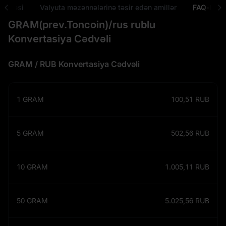
ayisəsi
Valyuta məzənnələrinə təsir edən amillər
FAQ-lar
GRAM(prev.Toncoin)/rus rublu
Konvertasiya Cədvəli
GRAM / RUB Konvertasiya Cədvəli
1
GRAM
100,51
RUB
5
GRAM
502,56
RUB
10
GRAM
1.005,11
RUB
50
GRAM
5.025,56
RUB