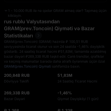
1 - 10.000 RUB ilə nə qədər GRAM almaq olar? Tapmaq üçün
klikləyin.
rus rublu Valyutasından
GRAM(prev.Toncoin) Qiyməti və Bazar
Statistikaları
GRAM(prev.Toncoin) (GRAM) hazırda ₽‎ 100,51 RUB
səviyyəsində ticarət olunur və son 24 saatda
-1,46%
dəyişiklik
göstərib. 24 saatlıq ticarət həcmi ₽‎51,83M, tamamilə azaldılmış
bazar dəyəri ₽‎269,33B RUB təşkil edir. Canlı trendlər, qrafiklər
və keçmiş məlumatlar barədə daha ətraflı öyrənmək üçün özəl
GRAM(prev.Toncoin) Qiyməti
səhifəmizə baxın.
200,84B RUB
51,83M
Dövriyyə Təklifi
24 Saatlıq Ticarət Həcmi
269,33B RUB
-1,46%
Bazar Dəyəri
Qiymət Dəyişikliyi (1 gün)
₽ 1,368
₽ 1,338