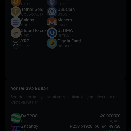
BTC
ETH
Tether Gold
USDCoin
GOLD(XAUT)
USDC
Solana
Monero
SOL
XMR
Stupid Faces
ULTIMA
UPID
ULTIMA
XRP
Giggle Fund
XRP
GIGGLE
Yeni Əlavə Edilən
Son dövrlərdə siyahıya alınmış və ticarət üçün mövcud olan
kriptovalyutalar
DAPPOS
₽0,000000
DOS
0,00%
ZKcandy
₽253,51928150194149728