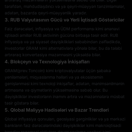
tərəfdən, məhdudlaşdırıcı və ya qeyri-müəyyən tənzimləmələr,
adətən, bazarda qeyri-müəyyənlik yaradır.
3. RUB Valyutasının Gücü və Yerli İqtisadi Göstəricilər
Faiz dərəcələri, inflyasiya və ÜDM performansı kimi ənənəvi
iqtisadi amillər RUB aktivinin gücünə birbaşa təsir edir. RUB
inflyasiya və ya siyasət dəyişiklikləri səbəbindən zəiflədikdə,
investorlar GRAM kimi alternativlərə yönələ bilər, bu da tələbi
artıraraq konvertasiya məzənnəsini yüksəldə bilər.
4. Blokçeyn və Texnologiya İnkişafları
GRAM(prev.Toncoin) kimi kriptovalyutalar üçün şəbəkə
yeniləmələri, miqyaslanma həlləri və ya ekosistemin
genişlənməsi kimi texnoloji inkişaflar, adətən, mənimsənilmənin
artmasına və qiymətlərin yüksəlməsinə səbəb olur. Bu
dəyişikliklər investorların inamını artıra və məzənnələrə müsbət
təsir göstərə bilər.
5. Qlobal Maliyyə Hadisələri və Bazar Trendləri
Qlobal inflyasiya qorxuları, geosiyasi gərginliklər və ya mərkəzi
bankların faiz dərəcələrindəki dəyişikliklər kimi makroiqtisadi
trendlər rəqəmsal aktivlərə dəyər saxlama vasitəsi kimi