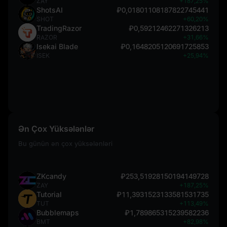
ZAY
+187,25%
ShotsAI
₽0,01801108187822745441
SHOT
+60,20%
TradingRazor
₽0,59212462271326213
RAZOR
+31,66%
Isekai Blade
₽0,1648205120691725853
ISEK
+25,94%
Ən Çox Yüksələnlər
Bu günün ən çox yüksələnləri
ZKcandy
₽253,51928150194149728
ZAY
+187,25%
Tutorial
₽11,3931523133581531735
TUT
+113,49%
Bubblemaps
₽1,789865315239582236
BMT
+82,98%