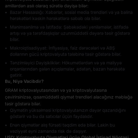
amillərdən asılı olaraq sürətlə dəyişə bilər:
Bazar Həssaslığı: Xəbərlər, sosial media trendləri və ya balina
hərəkətləri kəskin hərəkətlərə səbəb ola bilər.
Mənimsənilmə və İstifadə: Şəbəkədəki yeniləmələr, istifadə
artışı və ya tərəfdaşlıqlar uzunmüddətli dəyərə təsir göstərə
bilər.
Makroiqtisadiyyat: İnflyasiya, faiz dərəcələri və ABŞ
dollarının gücü kriptovalyuta tələbinə təsir göstərə bilər.
Tənzimləyici Dəyişikliklər: Hökumətlərdən və ya maliyyə
orqanlarından gələn açıqlamalar, adətən, bazarı hərəkətə
gətirir.
Bu, Niyə Vacibdir?
GRAM kriptovalyutasından və ya kriptovalyutasına
çevirirsinizsə, qısamüddətli qiymət trendləri alacağınız məbləğə
təsir göstərə bilər.
Qiymətin yüksəlməsi kriptovalyutanızın dəyər qazandığını
göstərir və bu da satıcılar üçün faydalıdır.
Enən qiymətlər alış fürsəti təqdim edə bilər. Lakin bu
vəziyyət eyni zamanda risk də daşıyır.
USD: Kriptovalyuta Qiymətləri üçün Qlobal İstinad Nöqtəsi