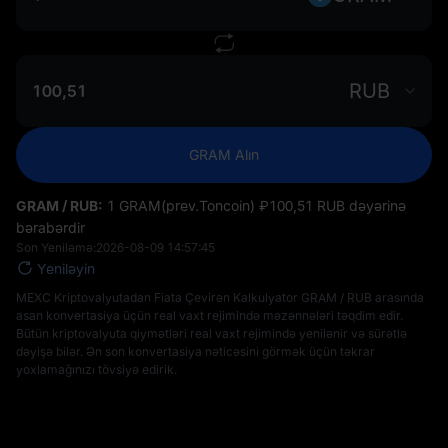
RUB
GRAM Alın
GRAM / RUB:
1 GRAM(prev.Toncoin) ₽‎100,51 RUB dəyərinə
bərabərdir
Son Yeniləmə:
2026-08-09 14:57:45
Yeniləyin
MEXC Kriptovalyutadan Fiata Çevirən Kalkulyator GRAM / RUB arasında
asan konvertasiya üçün real vaxt rejimində məzənnələri təqdim edir.
Bütün kriptovalyuta qiymətləri real vaxt rejimində yenilənir və sürətlə
dəyişə bilər. Ən son konvertasiya nəticəsini görmək üçün təkrar
yoxlamağınızı tövsiyə edirik.