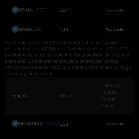
qüvvələri və Rusiyanın iqtisadi şəraiti kimi bir çox amillər
GRAM
/
USDC
tərəfindən müəyyən olunur. Lakin hər hansı bir valyuta
1,34
Ticarət edin
kimi, Rubl da özündə müəyyən risklər və qeyri-
müəyyənliklər gətirir və onunla əlaqəli olan fərdlər və ya
GRAM
/
EUR
1,16
Ticarət edin
qurumlar bu amillərdən xəbərdar olmalıdır. Bu məlumat
maarifləndirmə məqsədiylə verilib və investisiya
Yuxarıdakı cədvəl GRAM Spot ticarət cütlərinin siyahısını
məsləhəti kimi qəbul edilməməlidir.
göstərir. Bu siyahı GRAM(prev.Toncoin) aktivinin USDT, USDC
və digər əsas kriptovalyutalarla birbaşa dəyişdirildiyi bazarları
əhatə edir. Spot ticarət istifadəçilərə leverecdən istifadə
etmədən GRAM aktivini mövcud bazar qiymətlərindən almağa
və satmağa imkan verir.
Daha Çox
Fyuçers
Fyuçers
Qiymət
Ticarət
Cütləri
GRAMUSDT
DAVAMLI
1,33
Ticarət edin