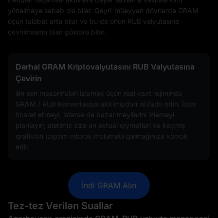
yönəlməyə səbəb ola bilər. Qeyri-müəyyən dövrlərdə GRAM
üçün tələbat arta bilər və bu da onun RUB valyutasına
çevrilməsinə təsir göstərə bilər.
Dərhal GRAM Kriptovalyutasını RUB Valyutasına
Çevirin
Ən son məzənnələri izləmək üçün real vaxt rejimində
GRAM / RUB konvertasiya alətimizdən istifadə edin. İstər
ticarət etməyi, istərsə də bazar meyllərini izləməyi
planlayın, alətimiz sizə ən aktual qiymətləri və keçmiş
qrafikləri təqdim edərək məlumatlı qalmağınıza kömək
edir.
İndi GRAM Alın
Tez-tez Verilən Suallar