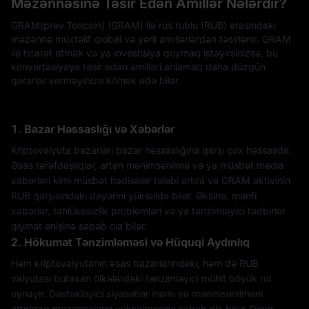
Məzənnəsinə Təsir Edən Amillər Nələrdir?
GRAM(prev.Toncoin) (GRAM) ilə rus rublu (RUB) arasındakı
məzənnə müxtəlif qlobal və yerli amillərlərdən təsirlənir. GRAM
ilə ticarət etmək və ya investisiya qoymaq istəyirsinizsə, bu
konvertasiyaya təsir edən amilləri anlamaq daha düzgün
qərarlar verməyinizə kömək edə bilər.
1. Bazar Həssaslığı və Xəbərlər
Kriptovalyuta bazarları bazar həssaslığına qarşı çox həssasdır.
Əsas tərəfdaşlıqlar, artan mənimsənilmə və ya müsbət media
xəbərləri kimi müsbət hadisələr tələbi artıra və GRAM aktivinin
RUB qarşısındakı dəyərini yüksəldə bilər. Əksinə, mənfi
xəbərlər, təhlükəsizlik problemləri və ya tənzimləyici tədbirlər
qiymət enişinə səbəb ola bilər.
2. Hökumət Tənzimləməsi və Hüquqi Aydınlıq
Həm kriptovalyutanın əsas bazarlarındakı, həm də RUB
valyutası buraxan ölkələrdəki tənzimləyici mühit böyük rol
oynayır. Dəstəkləyici siyasətlər inamı və mənimsənilməni
artıraraq məzənnələrin yüksəlməsinə səbəb ola bilər. Digər