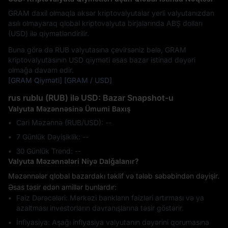
GRAM daxil olmaqla əksər kriptovalyutalar yerli valyutanızdan
asılı olmayaraq qlobal kriptovalyuta birjalarında ABŞ dolları
(USD) ilə qiymətləndirilir.
Buna görə də RUB valyutasına çevirsəniz belə, GRAM
kriptovalyutasının USD qiyməti əsas bazar istinad dəyəri
olmağa davam edir.
[GRAM Qiyməti]
[GRAM / USD]
rus rublu (RUB) ilə USD: Bazar Snapshot-u
Valyuta Məzənnəsinə Ümumi Baxış
Cari Məzənnə (RUB/USD): --
7 Günlük Dəyişiklik: ‎--
30 Günlük Trend: ‎--
Valyuta Məzənnələri Niyə Dalğalanır?
Məzənnələr qlobal bazardakı təklif və tələb səbəbindən dəyişir.
Əsas təsir edən amillər bunlardır:
Faiz Dərəcələri: Mərkəzi bankların faizləri artırması və ya
azaltması investorların davranışlarına təsir göstərir.
İnflyasiya: Aşağı inflyasiya valyutanın dəyərini qorumasına