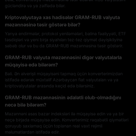
gücləndirə və ya zəiflədə bilər.
Kriptovalyutaya xas hadisələr GRAM-RUB valyuta
məzənnəsinə təsir göstərə bilər?
Yarıya endirmələr, protokol yeniləmələri, balina fəaliyyəti, ETF
təsdiqləri və yeni birja siyahıları tez-tez qiymət dəyişikliyinə
səbəb olur və bu da GRAM-RUB məzənnəsinə təsir göstərir.
GRAM-RUB valyuta məzənnəsini digər valyutalarla
müqayisə edə bilərəm?
Bəli. Ən əlverişli müqayisəni tapmaq üçün konverterimizdən
istifadə edərək müxtəlif Azərbaycan fiat valyutaları və ya
kriptovalyutalar arasında keçid edə bilərsiniz.
GRAM-RUB məzənnəsinin ədalətli olub-olmadığını
necə bilə bilərəm?
Məzənnəni əsas bazar indeksləri ilə müqayisə edin və ya bir
neçə birjada müqayisə edin. Konverterimiz rəqabətli qiymətləri
qoruyub saxlamaq üçün toplanan real vaxt rejimli
məlumatlardan istifadə edir.