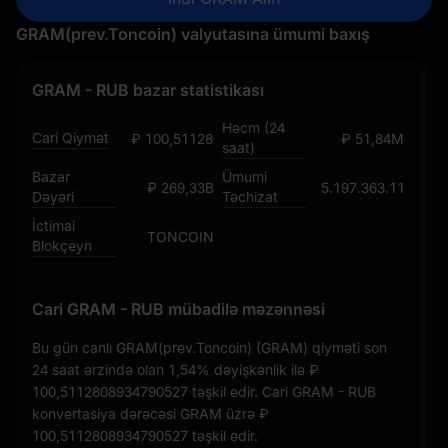
GRAM(prev.Toncoin) valyutasına ümumi baxış
GRAM - RUB bazar statistikası
Həcm (24
Cari Qiymət
₽ 100,5112808934790527
₽ 51,84M
saat)
Bazar
Ümumi
₽ 269,33B
5.197.363.118,935
Dəyəri
Təchizat
İctimai
TONCOIN
Blokçeyn
Cari GRAM - RUB mübadilə məzənnəsi
Bu gün canlı GRAM(prev.Toncoin) (GRAM) qiyməti son
24 saat ərzində olan
1,54%
dəyişkənlik ilə
₽
100,5112808934790527
təşkil edir. Cari GRAM - RUB
konvertasiya dərəcəsi GRAM üzrə
₽
100,5112808934790527
təşkil edir.