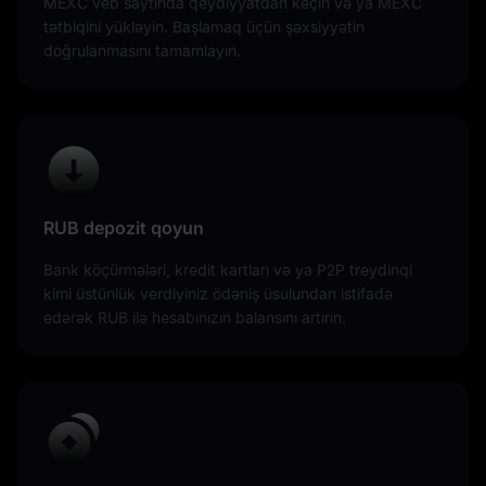
MEXC veb saytında qeydiyyatdan keçin və ya MEXC
tətbiqini yükləyin. Başlamaq üçün şəxsiyyətin
doğrulanmasını tamamlayın.
RUB depozit qoyun
Bank köçürmələri, kredit kartları və ya P2P treydinqi
kimi üstünlük verdiyiniz ödəniş üsulundan istifadə
edərək RUB ilə hesabınızın balansını artırın.