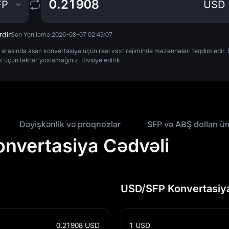
FP
USD
rdir
Son Yeniləmə:
2026-08-07 02:43:07
rasında asan konvertasiya üçün real vaxt rejimində məzənnələri təqdim edir. Bü
k üçün təkrar yoxlamağınızı tövsiyə edirik.
Dəyişkənlik və proqnozlar
SFP və ABŞ dolları ü
onvertasiya Cədvəli
USD/SFP Konvertasiya
0.21908
USD
1
USD