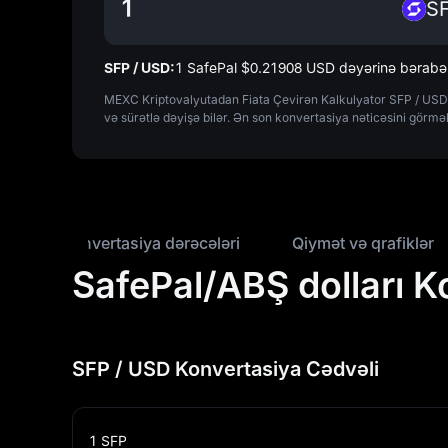
S
SFP / USD:
1 SafePal $‎0.21908 USD dəyərinə bərabə
MEXC Kriptovalyutadan Fiata Çevirən Kalkulyator SFP / USD a
və sürətlə dəyişə bilər. Ən son konvertasiya nəticəsini görmə
Konvertasiya dərəcələri
Qiymət və qrafiklər
SafePal/ABŞ dolları K
SFP / USD Konvertasiya Cədvəli
1
SFP