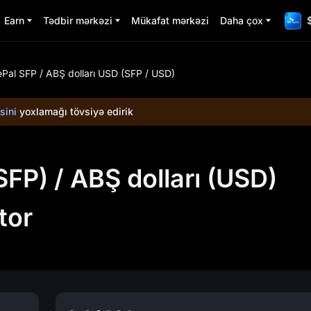
Earn
Tədbir mərkəzi
Mükafat mərkəzi
Daha çox
ePal SFP / ABŞ dolları USD (SFP / USD)
sini
yoxlamağı tövsiyə edirik
FP) / ABŞ dolları (USD)
tor