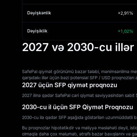
Dəyişkənlik
+2,91%
Dəyişiklik
+1,02%
2027 və 2030-cu illər
SafePal qiymət görünümü bazar tələbi, mənimsənilmə meylləri
qarşıdakı illər üçün bəzi potensial SFP / USD proqnozları
2027 üçün SFP qiymət proqnozu
2027 ilinə qədər SafePal cari qiymət səviyyəsindən sabit 5
2030-cu il üçün SFP Qiymət Proqnozu
2030-cu ilə qədər SFP aşağıda göstərilən uzunmüddətli b
Bu proqnozlar hipotetikdir və maliyyə məsləhəti deyil, is
olmaqla daha çox məlumatı, ətraflı bazar baxışlarını və gə