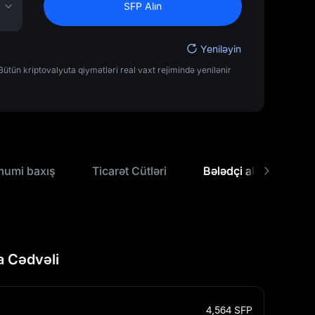
SFP Alın
Yeniləyin
tün kriptovalyuta qiymətləri real vaxt rejimində yenilənir
mumi baxış
Ticarət Cütləri
Bələdçi alın
US
 Cədvəli
4,564
SFP