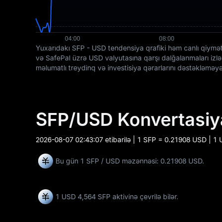
Yuxarıdakı SFP - USD tendensiya qrafiki həm canlı qiymətl
və SafePal üzrə USD valyutasına qarşı dalğalanmaları izlə
məlumatlı treydinq və investisiya qərarlarını dəstəkləmə
SFP/USD Konvertasiy
2026-08-07 02:43:07
etibarilə | 1 SFP = 0.21908 USD | 1
Bu gün 1 SFP / USD məzənnəsi: 0.21908 USD.
1 USD
4,564 SFP
aktivinə çevrilə bilər.