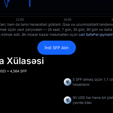
əri, həm də tarixi hərəkətləri göstərir. Qısa və uzunmüddətli tenden
mək üçün vaxt çərçivələri — 24 saat, 7 gün, 30 gün, 90 gün və daha ç
yə kömək edir. Ən müasir bazar məlumatları üçün
cari SafePal qiymətin
İndi SFP Alın
a Xülasəsi
 USD = 4,564 SFP
5 SFP almaq üçün 1,1 US
hesablanır.
50 USD hər hansı bir pl
çevrilə bilər.