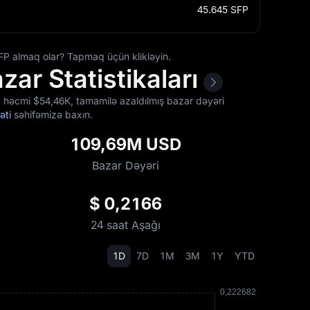
45.645
SFP
FP almaq olar? Tapmaq üçün klikləyin.
ar Statistikaları
ət həcmi $‎54,46K, tamamilə azaldılmış bazar dəyəri
əti
səhifəmizə baxın.
109,69M USD
Bazar Dəyəri
$ 0,2166
24 saat Aşağı
1D
7D
1M
3M
1Y
YTD