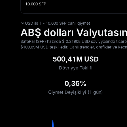
10.000
SFP
USD ilə 1 - 10.000 SFP canlı qiymət
ABŞ dolları Valyutasın
SafePal (SFP) hazırda $‎ 0.21908 USD səviyyəsində ticar
$‎109,69M USD təşkil edir. Canlı trendlər, qrafiklər və k
500,41M USD
Dövriyyə Təklifi
0,36%
Qiymət Dəyişikliyi (1 gün)