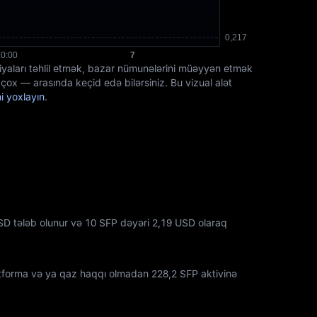
siyaları təhlil etmək, bazar nümunələrini müəyyən etmək
ox — arasında keçid edə bilərsiniz. Bu vizual alət
i yoxlayın
.
D tələb olunur və 10 SFP dəyəri 2,19 USD olaraq
atforma və ya qaz haqqı olmadan
228,2 SFP
aktivinə