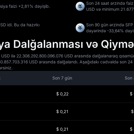
Son 24 saat ərzində fai
siya faizi
+2,81%
dəyişib.
USD
və minimum
21.677
SD idi. Bu da hazırkı
Son 90 gün ərzində SFP
dəyərində
-33,64%
dəyiş
ya Dalğalanması və Qiymət
 USD ilə 22.308.292.800.096.076 USD arasında dalğalanaraq qısamüdd
0.857.703.316 USD arasında dalğalandı. Aşağıdakı cədvəldə son 24 s
rsiniz.
t
Son 7 gün
Son 
$ 0,22
$ 
$ 0,21
$
$ 0,21
$ 