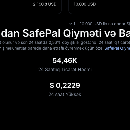
2.190,8
USD
10.000
USD
1 - 10.000 USD ilə nə qədər S
dan SafePal Qiyməti və Baz
ət olunur və son 24 saatda
0,36%
dəyişiklik göstərib. 24 saatlıq ticar
eçmiş məlumatlar barədə daha ətraflı öyrənmək üçün özəl
SafePal Qiym
54,46K
24 Saatlıq Ticarət Həcmi
$ 0,2229
24 saat Yüksək