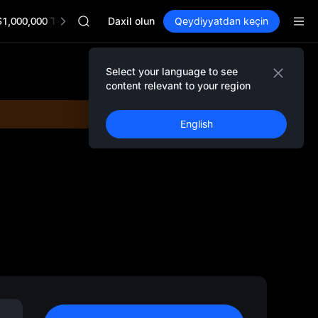
SPCX
$1,000,000 TradFi Gala
CASHCAT
Daxil olun
Qeydiyyatdan keçin
HFT
UNITREE
Unitree Future Now Live
Select your language to see
GOLD(XAU)
content relevant to your region
SPCX
CASHCAT
English
HFT
UNITREE
Unitree Future Now Live