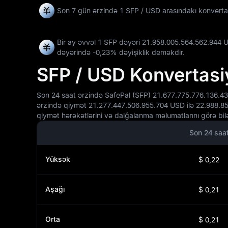
Son 7 gün ərzində 1 SFP / USD arasındakı konverta
Bir ay əvvəl 1 SFP dəyəri 21.958.005.564.562.944 U
dəyərində
-0,23%
dəyişiklik deməkdir.
SFP / USD Konvertasi
Son 24 saat ərzində SafePal (SFP) 21.677.775.776.136.43
ərzində qiymət 21.277.447.506.955.704 USD ilə 22.988.85
qiymət hərəkətlərini və dalğalanma məlumatlarını görə bilə
Son 24 saa
Yüksək
$ 0,22
Aşağı
$ 0,21
Orta
$ 0,21