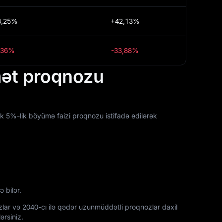
8,25%
+42,13%
,36%
-33,88%
mət proqnozu
llik 5%-lik böyümə faizi proqnozu istifadə edilərək
 bilər.
zlar və 2040-cı ilə qədər uzunmüddətli proqnozlar daxil
ərsiniz.