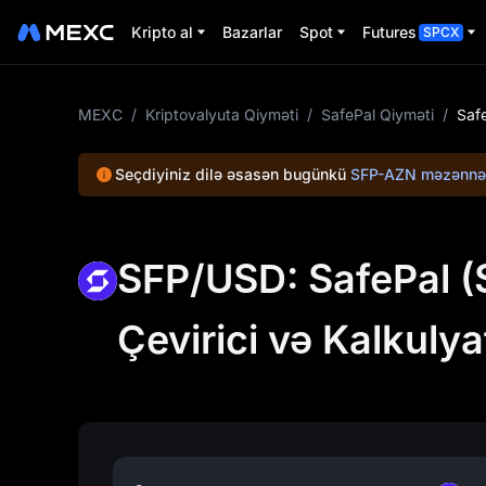
Kripto al
Bazarlar
Spot
Futures
SPCX
MEXC
/
Kriptovalyuta Qiyməti
/
SafePal Qiyməti
/
Saf
Seçdiyiniz dilə əsasən bugünkü
SFP-AZN məzənnə
SFP/USD: SafePal (S
Çevirici və Kalkulya