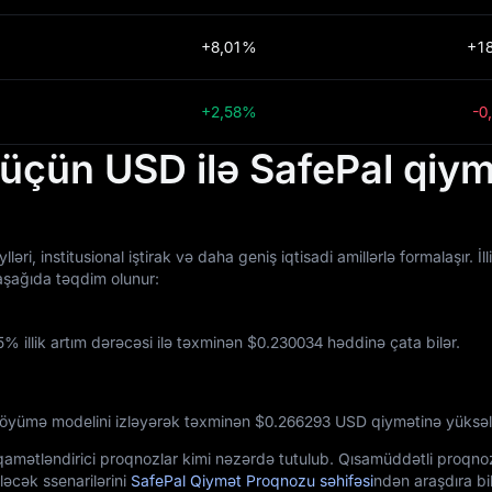
+8,01%
+1
+2,58%
-0
 üçün USD ilə SafePal qiy
, institusional iştirak və daha geniş iqtisadi amillərlə formalaşır. İ
 aşağıda təqdim olunur:
% illik artım dərəcəsi ilə təxminən $‎0.230034 həddinə çata bilər.
öyümə modelini izləyərək təxminən $‎0.266293 USD qiymətinə yüksələ
tiqamətləndirici proqnozlar kimi nəzərdə tutulub. Qısamüddətli proqno
ləcək ssenarilərini
SafePal Qiymət Proqnozu səhifəsi
ndən araşdıra bil