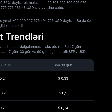
z
0,36%
dəyişərək maksimum
22.308.292.800.096.076
.775.776.136.43 USD
səviyyəsinə çatıb.
 qiyməti
-11.119.117.676.494.726 USD
dəyişib. Bu da öz
iklik deməkdir.
 Trendləri
ətli bazar dalğalanmasını əks etdirdi. Son 7 gün
aat, 7 gün, 30 gün və 90 gün üçün ətraflı SFP / USD
30 gün
Son 90 gün
0,24
$ 0,33
 0,2
$ 0,2
0,21
$ 0,24