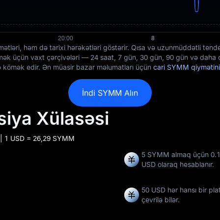
tləri, həm də tarixi hərəkətləri göstərir. Qısa və uzunmüddətli tend
k üçün vaxt çərçivələri — 24 saat, 7 gün, 30 gün, 90 gün və daha ço
yə kömək edir. Ən müasir bazar məlumatları üçün
cari SYMM qiymətini
İndi SYMM Alın
iya Xülasəsi
 | 1 USD = 26,29 SYMM
5 SYMM almaq üçün 0.1
USD olaraq hesablanır.
50 USD hər hansı bir pl
çevrilə bilər.