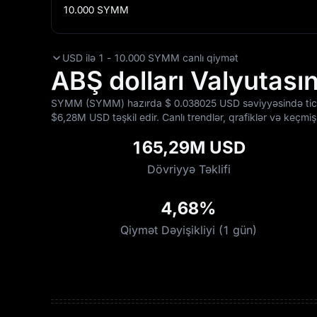
10.000
SYMM
USD ilə 1 - 10.000 SYMM canlı qiymət
ABŞ dolları Valyutası
SYMM (SYMM) hazırda $‎ 0.038025 USD səviyyəsində tica
$‎6,28M USD təşkil edir. Canlı trendlər, qrafiklər və keç
165,29M USD
Dövriyyə Təklifi
4,68%
Qiymət Dəyişikliyi (1 gün)