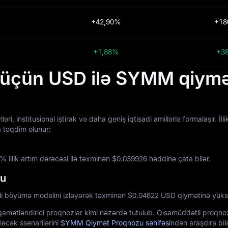
+42,90%
+18
+1,88%
+3
r üçün USD ilə SYMM qiym
institusional iştirak və daha geniş iqtisadi amillərlə formalaşır. İll
 təqdim olunur:
illik artım dərəcəsi ilə təxminən $‎0.039926 həddinə çata bilər.
zu
 böyümə modelini izləyərək təxminən $‎0.04622 USD qiymətinə yüksəl
tiqamətləndirici proqnozlar kimi nəzərdə tutulub. Qısamüddətli proqno
ləcək ssenarilərini
SYMM Qiymət Proqnozu səhifəsi
ndən araşdıra bilə