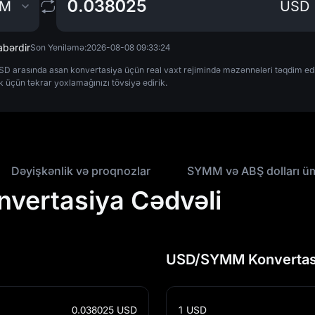
MM
USD
bərdir
Son Yeniləmə:
2026-08-08 09:33:24
arasında asan konvertasiya üçün real vaxt rejimində məzənnələri təqdim edir. 
k üçün təkrar yoxlamağınızı tövsiyə edirik.
Dəyişkənlik və proqnozlar
SYMM və ABŞ dolları ü
vertasiya Cədvəli
USD/SYMM Konvertasi
0.038025
USD
1
USD