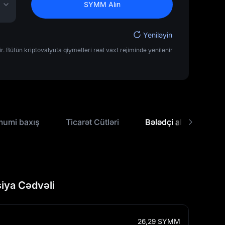
SYMM Alın
Yeniləyin
Bütün kriptovalyuta qiymətləri real vaxt rejimində yenilənir
mumi baxış
Ticarət Cütləri
Bələdçi alın
US
ya Cədvəli
26,29
SYMM