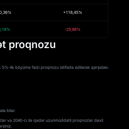
0,36%
+118,45%
8,18%
-29,88%
ət proqnozu
ik 5%-lik böyümə faizi proqnozu istifadə edilərək qarşıdakı
ə bilər.
zlar və 2040-cı ilə qədər uzunmüddətli proqnozlar daxil
rsiniz.