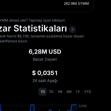
262.984
SYMM
SYMM almaq olar? Tapmaq üçün klikləyin.
r Statistikaları
icarət həcmi $‎6,73K, tamamilə azaldılmış bazar dəyəri
səhifəmizə baxın.
6,28M USD
Bazar Dəyəri
$ 0,0351
24 saat Aşağı
1D
7D
1M
3M
1Y
YTD