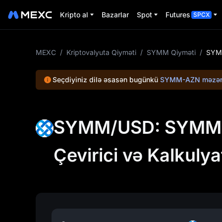
Kripto al
Bazarlar
Spot
Futures
SPCX
MEXC
/
Kriptovalyuta Qiyməti
/
SYMM Qiyməti
/
SYMM
Seçdiyiniz dilə əsasən bugünkü
SYMM-AZN məzən
SYMM/USD: SYMM (S
Çevirici və Kalkulya