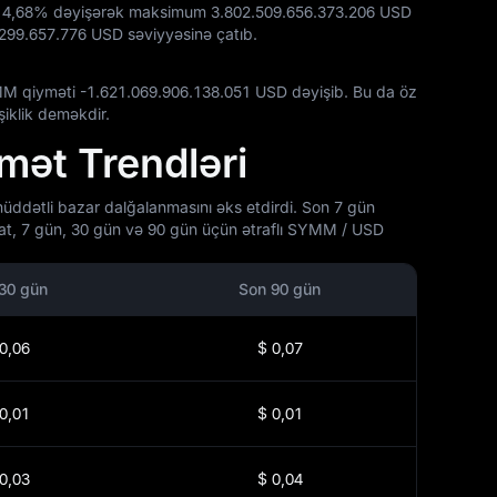
z
4,68%
dəyişərək maksimum
3.802.509.656.373.206 USD
.299.657.776 USD
səviyyəsinə çatıb.
MM qiyməti
-1.621.069.906.138.051 USD
dəyişib. Bu da öz
iklik deməkdir.
ət Trendləri
dətli bazar dalğalanmasını əks etdirdi. Son 7 gün
at, 7 gün, 30 gün və 90 gün üçün ətraflı SYMM / USD
30 gün
Son 90 gün
0,06
$ 0,07
0,01
$ 0,01
0,03
$ 0,04