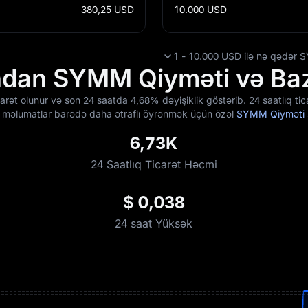
380,25
USD
10.000
USD
1 - 10.000 USD ilə nə qədər 
ndan SYMM Qiyməti və Baza
rət olunur və son 24 saatda
4,68%
dəyişiklik göstərib. 24 saatlıq t
miş məlumatlar barədə daha ətraflı öyrənmək üçün özəl
SYMM Qiyməti
6,73K
24 Saatlıq Ticarət Həcmi
$ 0,038
24 saat Yüksək