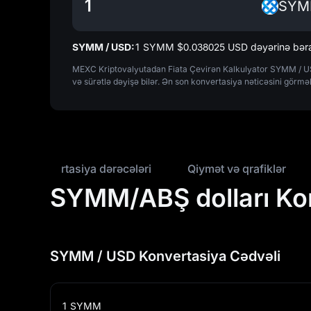
SY
SYMM / USD:
1 SYMM $‎0.038025 USD dəyərinə bəra
MEXC Kriptovalyutadan Fiata Çevirən Kalkulyator SYMM / USD 
və sürətlə dəyişə bilər. Ən son konvertasiya nəticəsini görmə
Konvertasiya dərəcələri
Qiymət və qrafiklər
SYMM/ABŞ dolları Kon
SYMM / USD Konvertasiya Cədvəli
1
SYMM