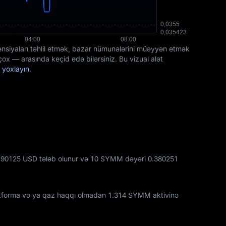
ensiyaları təhlil etmək, bazar nümunələrini müəyyən etmək
x — arasında keçid edə bilərsiniz. Bu vizual alət
 yoxlayın
.
90125 USD tələb olunur və 10 SYMM dəyəri 0.380251
atforma və ya qaz haqqı olmadan
1.314 SYMM
aktivinə