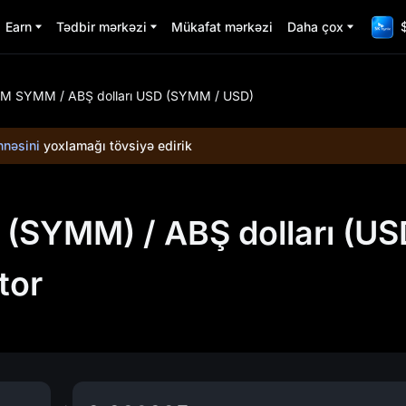
Earn
Tədbir mərkəzi
Mükafat mərkəzi
Daha çox
 SYMM / ABŞ dolları USD (SYMM / USD)
nəsini
yoxlamağı tövsiyə edirik
YMM) / ABŞ dolları (US
tor