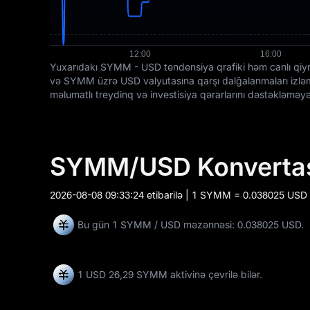
Yuxarıdakı SYMM - USD tendensiya qrafiki həm canlı qiymə
və SYMM üzrə USD valyutasına qarşı dalğalanmaları izləmə
məlumatlı treydinq və investisiya qərarlarını dəstəkləmə
SYMM/USD Konvertas
2026-08-08 09:33:24
etibarilə | 1 SYMM = 0.038025 USD
Bu gün 1 SYMM / USD məzənnəsi: 0.038025 USD.
1 USD
26,29 SYMM
aktivinə çevrilə bilər.