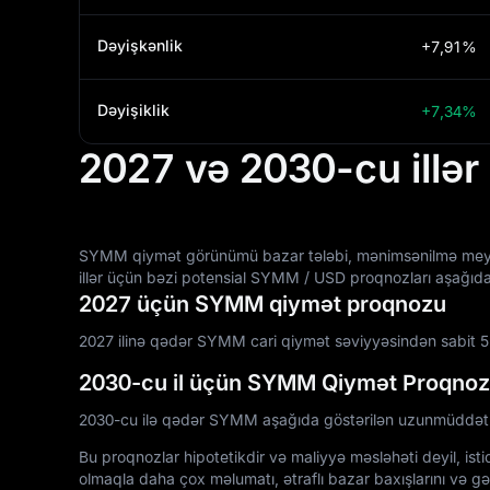
Dəyişkənlik
+7,91%
Dəyişiklik
+7,34%
2027 və 2030-cu illə
SYMM qiymət görünümü bazar tələbi, mənimsənilmə meylləri, 
illər üçün bəzi potensial SYMM / USD proqnozları aşağıda
2027 üçün SYMM qiymət proqnozu
2027 ilinə qədər SYMM cari qiymət səviyyəsindən sabit 5% 
2030-cu il üçün SYMM Qiymət Proqno
2030-cu ilə qədər SYMM aşağıda göstərilən uzunmüddətli
Bu proqnozlar hipotetikdir və maliyyə məsləhəti deyil, is
olmaqla daha çox məlumatı, ətraflı bazar baxışlarını və gə