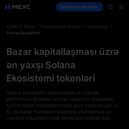
GOLD(X
Kripto al
Bazarlar
Qeydiyyatdan keçin
Spot
Futures
AAOI
SPCX
SKYAI
UNITREE 
SPCX ris
/
/
/
MEXC Birjası
Kriptovalyuta Qiyməti
Kateqoriya
GOLD(X
Solana Ekosistemi
AAOI
SKYAI
Bazar kapitallaşması üzrə
UNITREE 
SPCX ris
ən yaxşı Solana
Ekosistemi tokenləri
Solana Ekosistemi sektorundakı ən yüksək
performans göstərən koinləri araşdırın. Aşağıdakı
koinlər bazar kapitallaşmasına görə sıralanmışdır ki,
bu da bazar trendlərini asanlıqla izləməyinizə və
treydinq imkanlarını kəşf etməyinizə kömək edir.