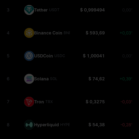
3
Tether
$ 0,999494
0,00%
USDT
4
Binance Coin
$ 593,69
+0,03%
BNB
5
USDCoin
$ 1,00041
0,00%
USDC
6
Solana
$ 74,62
+0,39%
SOL
7
Tron
$ 0,3275
-0,03%
TRX
8
Hyperliquid
$ 54,38
-0,28%
HYPE