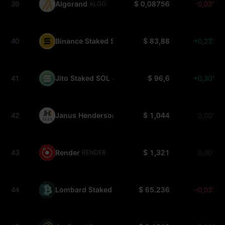
39
Algorand
$ 0,08756
-0,03%
ALGO
40
Binance Staked SOL
$ 83,88
+0,23%
BNSOL
41
Jito Staked SOL
$ 96,6
+0,30%
JITOSOL
42
Janus Henderson Anemoy AAA CLO Fund
$ 1,044
0,00%
JAAA
43
Render
$ 1,321
0,00%
RENDER
44
Lombard Staked BTC
$ 65.236
-0,03%
LBTC