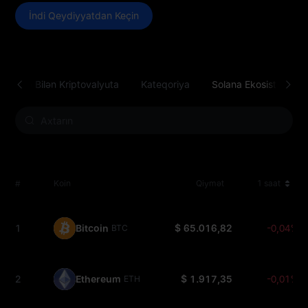
İndi Qeydiyyatdan Keçin
ət Edilə Bilən Kriptovalyuta
Kateqoriya
Solana Ekosistemi
#
Koin
Qiymət
1 saat
1
Bitcoin
$ 65.016,82
-0,04%
BTC
2
Ethereum
$ 1.917,35
-0,01%
ETH