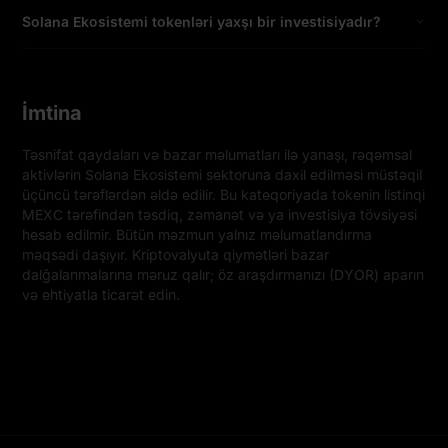
Solana Ekosistemi tokenləri yaxşı bir investisiyadır?
İmtina
Təsnifat qaydaları və bazar məlumatları ilə yanaşı, rəqəmsal 
aktivlərin Solana Ekosistemi sektoruna daxil edilməsi müstəqil 
üçüncü tərəflərdən əldə edilir. Bu kateqoriyada tokenin listinqi 
MEXC tərəfindən təsdiq, zəmanət və ya investisiya tövsiyəsi 
hesab edilmir. Bütün məzmun yalnız məlumatlandırma 
məqsədi daşıyır. Kriptovalyuta qiymətləri bazar 
dalğalanmalarına məruz qalır; öz araşdırmanızı (DYOR) aparın 
və ehtiyatla ticarət edin.