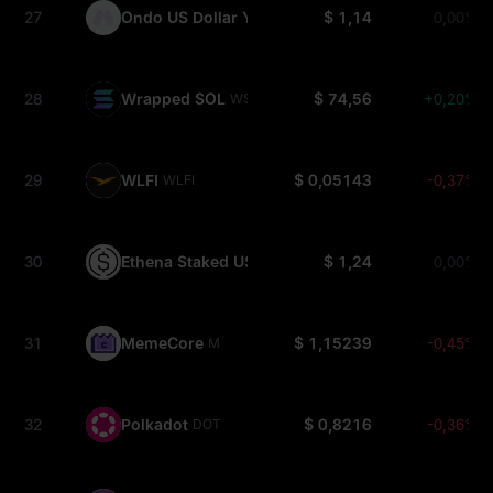
27
Ondo US Dollar Yield
$ 1,14
0,00%
USDY
28
Wrapped SOL
$ 74,56
+0,20%
WSOL
29
WLFI
$ 0,05143
-0,37%
WLFI
30
Ethena Staked USDe
$ 1,24
0,00%
SUSDE
31
MemeCore
$ 1,15239
-0,45%
M
32
Polkadot
$ 0,8216
-0,36%
DOT