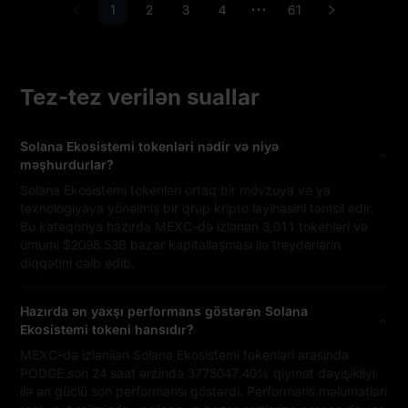
1
2
3
4
61
•••
Tez-tez verilən suallar
Solana Ekosistemi tokenləri nədir və niyə
məşhurdurlar?
Solana Ekosistemi tokenləri ortaq bir mövzuya və ya
texnologiyaya yönəlmiş bir qrup kripto layihəsini təmsil edir.
Bu kateqoriya hazırda MEXC-də izlənən 3,011 tokenləri və
ümumi $2098.53B bazar kapitallaşması ilə treyderlərin
diqqətini cəlb edib.
Hazırda ən yaxşı performans göstərən Solana
Ekosistemi tokeni hansıdır?
MEXC-də izlənilən Solana Ekosistemi tokenləri arasında
PODGE son 24 saat ərzində 3775047.40% qiymət dəyişikliyi
ilə ən güclü son performansı göstərdi. Performans məlumatları