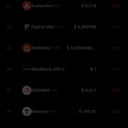
21
Avalanche
$ 6,518
-0,08%
AVAX
22
PayPal USD
$ 0,999786
0,00%
PYUSD
23
SHIBAINU
$ 0,000004662
-0,26%
SHIB
24
BlackRock USD Institutional Digital Liquidity Fun
$ 1
0,00%
25
UNISWAP
$ 4,017
-0,45%
UNI
26
Bittensor
$ 195,47
-0,05%
TAO