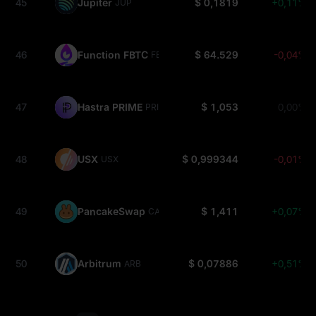
45
Jupiter
$ 0,1819
+0,11%
JUP
46
Function FBTC
$ 64.529
-0,04%
FBTC
47
Hastra PRIME
$ 1,053
0,00%
PRIME
48
USX
$ 0,999344
-0,01%
USX
49
PancakeSwap
$ 1,411
+0,07%
CAKE
50
Arbitrum
$ 0,07886
+0,51%
ARB