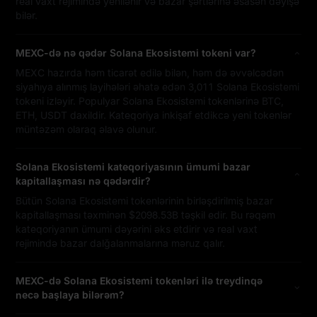
real vaxt rejimində yenilənir və bazar şərtlərinə əsasən dəyişə
bilər.
MEXC-də nə qədər Solana Ekosistemi tokeni var?
MEXC hazırda həm ticarət edilə bilən, həm də əvvəlcədən
siyahıya alınmış layihələri əhatə edən 3,011 Solana Ekosistemi
tokeni izləyir. Populyar Solana Ekosistemi tokenlərinə BTC,
ETH, USDT daxildir. Kateqoriya inkişaf etdikcə yeni tokenlər
müntəzəm olaraq əlavə olunur.
Solana Ekosistemi kateqoriyasının ümumi bazar
kapitallaşması nə qədərdir?
Bütün Solana Ekosistemi tokenlərinin birləşdirilmiş bazar
kapitallaşması təxminən $2098.53B təşkil edir. Bu rəqəm
kateqoriyanın ümumi dəyərini əks etdirir və real vaxt
rejimində bazar dalğalanmalarına məruz qalır.
MEXC-də Solana Ekosistemi tokenləri ilə treydinqə
necə başlaya bilərəm?