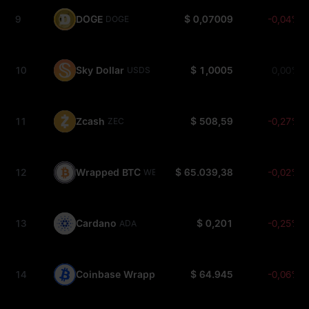
9
DOGE
$ 0,07009
-0,04%
DOGE
10
Sky Dollar
$ 1,0005
0,00%
USDS
11
Zcash
$ 508,59
-0,27%
ZEC
12
Wrapped BTC
$ 65.039,38
-0,02%
WBTC
13
Cardano
$ 0,201
-0,25%
ADA
14
Coinbase Wrapped BTC
$ 64.945
-0,06%
CBBTC