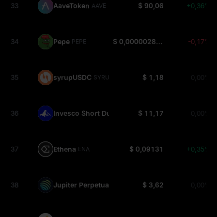
33
AaveToken
$ 90,06
+0,36%
AAVE
34
Pepe
$ 0,000002875
-0,17%
PEPE
35
syrupUSDC
$ 1,18
0,00%
SYRUPUSDC
36
Invesco Short Duration US Government Securiti
$ 11,17
0,00%
37
Ethena
$ 0,09131
+0,35%
ENA
38
Jupiter Perpetuals Liquidity Provider Token
$ 3,62
0,00%
JLP