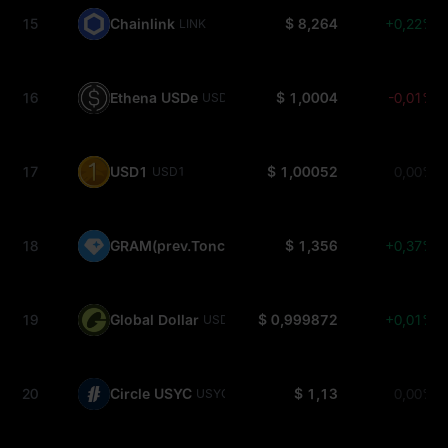
15
Chainlink
$ 8,264
+0,22%
LINK
16
Ethena USDe
$ 1,0004
-0,01%
USDE
17
USD1
$ 1,00052
0,00%
USD1
18
GRAM(prev.Toncoin)
$ 1,356
+0,37%
GRAM
19
Global Dollar
$ 0,999872
+0,01%
USDG
20
Circle USYC
$ 1,13
0,00%
USYC